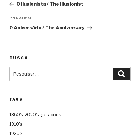
O Ilusionista / The Illusionist
Post
Próximo
PRÓXIMO
O Aniversário / The Anniversary
BUSCA
Pesquisar
Pesqu
por:
TAGS
1860's-2020's: gerações
1910's
1920's