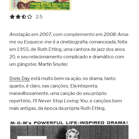
2.5 out of 5.0 stars
2.5
Anotação em 2007, com complemento em 2008: Ama-
me ou Esquece-me
é a cinebiografia, romanceada, feita
em 1955, de Ruth Etting, uma cantora de jazz dos anos
20, e seu relacionamento complicado e dramático com
um gângster, Martin Snyder.
Doris Day
está muito bem na ação, no drama, tanto
quanto, é claro, nas canções. Ela intepreta,
maravilhosamente, uma canção do seu próprio
repertório,
I’ll Never Stop Loving You
, e canções bem
mais antigas, da época da própria Ruth Etting.