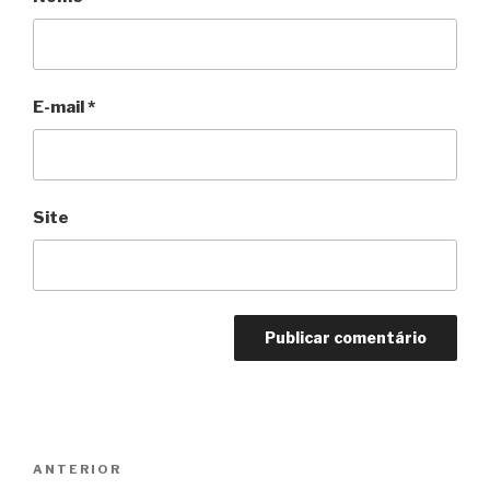
E-mail
*
Site
Navegação
Anterior
ANTERIOR
de