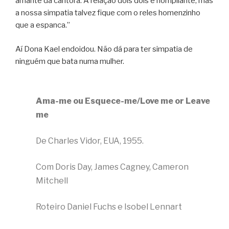
amante da cantora. A relação dois dois é horripilante, mas
a nossa simpatia talvez fique com o reles homenzinho
que a espanca.”
Aí Dona Kael endoidou. Não dá para ter simpatia de
ninguém que bata numa mulher.
Ama-me ou Esquece-me/Love me or Leave
me
De Charles Vidor, EUA, 1955.
Com Doris Day, James Cagney, Cameron
Mitchell
Roteiro Daniel Fuchs e Isobel Lennart