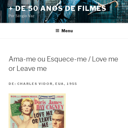
Pular
+ DE 50 ANOS DE FILMES
para
Por Sérgio Vaz
o
conteúdo
Menu
Ama-me ou Esquece-me / Love me
or Leave me
DE:
CHARLES VIDOR, EUA, 1955