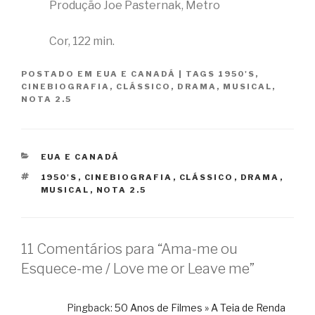
Produção Joe Pasternak, Metro
Cor, 122 min.
POSTADO EM
EUA E CANADÁ
|
TAGS
1950'S
,
CINEBIOGRAFIA
,
CLÁSSICO
,
DRAMA
,
MUSICAL
,
NOTA 2.5
CATEGORIAS
EUA E CANADÁ
TAGS
1950'S
,
CINEBIOGRAFIA
,
CLÁSSICO
,
DRAMA
,
MUSICAL
,
NOTA 2.5
11 Comentários para “Ama-me ou
Esquece-me / Love me or Leave me”
Pingback:
50 Anos de Filmes » A Teia de Renda