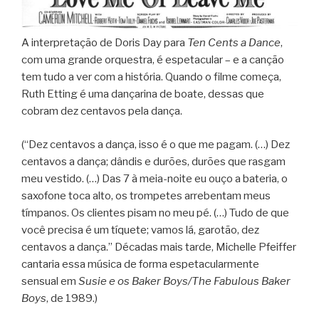
A interpretação de Doris Day para
Ten Cents a Dance
,
com uma grande orquestra, é espetacular – e a canção
tem tudo a ver com a história. Quando o filme começa,
Ruth Etting é uma dançarina de boate, dessas que
cobram dez centavos pela dança.
(“Dez centavos a dança, isso é o que me pagam. (…) Dez
centavos a dança; dândis e durões, durões que rasgam
meu vestido. (…) Das 7 à meia-noite eu ouço a bateria, o
saxofone toca alto, os trompetes arrebentam meus
tímpanos. Os clientes pisam no meu pé. (…) Tudo de que
você precisa é um tíquete; vamos lá, garotão, dez
centavos a dança.” Décadas mais tarde, Michelle Pfeiffer
cantaria essa música de forma espetacularmente
sensual em
Susie e os Baker Boys/The Fabulous Baker
Boys
, de 1989.)