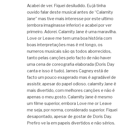
Acabei de ver. Fiquei desiludido. Eu já tinha
ouvido falar deste musical antes de “Calamity
Jane” mas tive mais interesse por este ultimo
(embora imaginasse inferior) e acabei por ver
primeiro. Adorei. Calamity Jane é uma maravilha.
Love or Leave me tem uma boa história com
boas interpretações mas é mt longo, os
numeros musicais são qs todos aborrecidos,
tanto pelas canções pelo facto de não haver
uma cena de coreografia elaborada (Doris Day
canta e isso é tudo). James Cagney está de
facto um pouco exagerado mas é agradável de
assistir, apesar do papel odioso. calamity Jane é
mais divertido, com melhores canções e não é
apenas o meu gosto. Calamity Jane é mesmo
um filme superior, embora Love me or Leave
me seja, por norma, considerado superior. Fiquei
desapontado, apesar de gostar de Doris Day.
Prefiro ve la em papeis divertidos e não sérios.