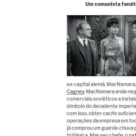
Um comunista fanáti
ex-capital alemã, MacNamara,
Cagney
. MacNamara anda ne
comerciais soviéticos a instal
símbolo do decadente imperia
com isso, obter cacife suficie
operações da empresa em toda
já comprou um guarda-chuva pa
britânica. Mas seu chefe, o pa