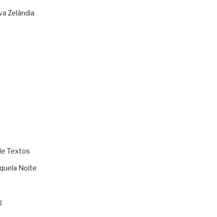
va Zelândia
de Textos
quela Noite
g