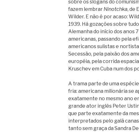
sobre os slogans do comunism
fazem lembrar
Ninotchka
, de
Wilder. E não é por acaso: Wild
1939. Há gozações sobre tudo 
Alemanha do início dos anos 
americanas, passando pela efic
americanos sulistas e nortista
Secessão, pela paixão dos ame
européia, pela corrida espacia
Kruschev em Cuba num dos pon
A trama parte de uma espécie
fria: americana milionária se 
exatamente no mesmo ano em qu
grande ator inglês Peter Usti
que parte exatamente da mes
interpretados pelo galã canas
tanto sem graça da Sandra De