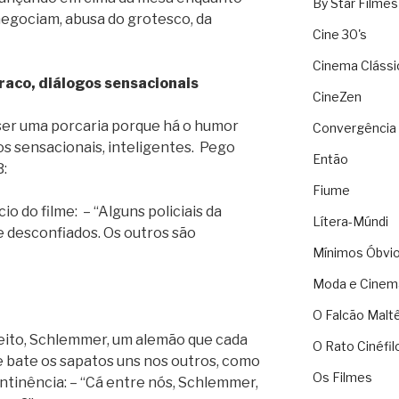
By Star Filmes
egociam, abusa do grotesco, da
Cine 30's
Cinema Clássi
aco, diálogos sensacionais
CineZen
 ser uma porcaria porque há o humor
Convergência 
gos sensacionais, inteligentes. Pego
Então
B:
Fiume
o do filme: – “Alguns policiais da
Lítera-Múndi
 desconfiados. Os outros são
Mínimos Óbvi
Moda e Cinem
O Falcão Malt
eito, Schlemmer, um alemão que cada
O Rato Cinéfil
e bate os sapatos uns nos outros, como
Os Filmes
ontinência: – “Cá entre nós, Schlemmer,