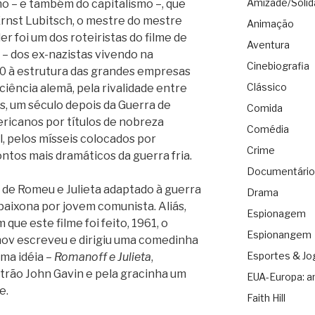
Amizade/Solid
o – e também do capitalismo –, que
 Ernst Lubitsch, o mestre do mestre
Animação
er foi um dos roteiristas do filme de
Aventura
– dos ex-nazistas vivendo na
Cinebiografia
70 à estrutura das grandes empresas
Clássico
iência alemã, pela rivalidade entre
s, um século depois da Guerra de
Comida
ricanos por títulos de nobreza
Comédia
l, pelos mísseis colocados por
Crime
tos mais dramáticos da guerra fria.
Documentário
 de Romeu e Julieta adaptado à guerra
Drama
apaixona por jovem comunista. Aliás,
Espionagem
e este filme foi feito, 1961, o
Espionangem
nov escreveu e dirigiu uma comedinha
Esportes & Jo
ma idéia –
Romanoff e Julieta
,
trão John Gavin e pela gracinha um
EUA-Europa: a
e.
Faith Hill