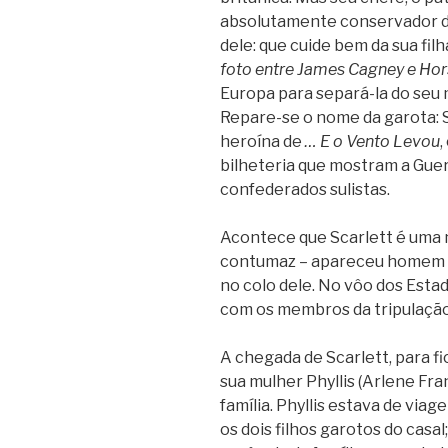
absolutamente conservador de
dele: que cuide bem da sua filh
foto entre James Cagney e Hor
Europa para separá-la do seu
Repare-se o nome da garota: S
heroína de
… E o Vento Levou
,
bilheteria que mostram a Guer
confederados sulistas.
Acontece que Scarlett é uma n
contumaz – apareceu homem pe
no colo dele. No vôo dos Esta
com os membros da tripulaçã
A chegada de Scarlett, para f
sua mulher Phyllis (Arlene Fra
família. Phyllis estava de via
os dois filhos garotos do cas