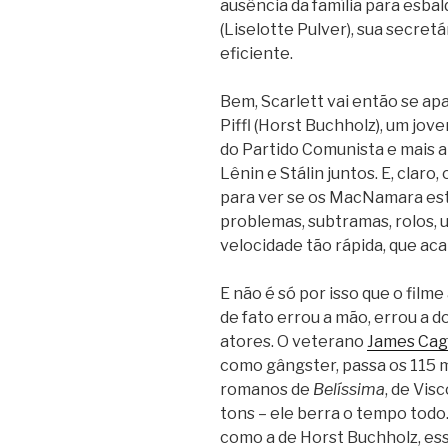
ausência da família para esba
(Liselotte Pulver), sua secre
eficiente.
Bem, Scarlett vai então se a
Piffl (Horst Buchholz), um jo
do Partido Comunista e mais a
Lênin e Stálin juntos. E, claro
para ver se os MacNamara est
problemas, subtramas, rolos, u
velocidade tão rápida, que aca
E não é só por isso que o fil
de fato errou a mão, errou a d
atores. O veterano
James Cag
como gângster, passa os 115 m
romanos de
Belíssima
, de Vis
tons – ele berra o tempo todo
como a de Horst Buchholz, ess