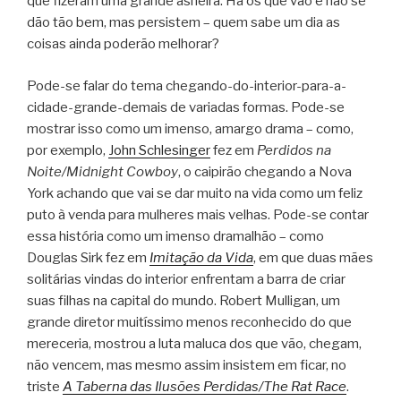
que fizeram uma grande asneira. Há os que vão e não se
dão tão bem, mas persistem – quem sabe um dia as
coisas ainda poderão melhorar?
Pode-se falar do tema chegando-do-interior-para-a-
cidade-grande-demais de variadas formas. Pode-se
mostrar isso como um imenso, amargo drama – como,
por exemplo,
John Schlesinger
fez em
Perdidos na
Noite/Midnight Cowboy
, o caipirão chegando a Nova
York achando que vai se dar muito na vida como um feliz
puto à venda para mulheres mais velhas. Pode-se contar
essa história como um imenso dramalhão – como
Douglas Sirk fez em
Imitação da Vida
, em que duas mães
solitárias vindas do interior enfrentam a barra de criar
suas filhas na capital do mundo. Robert Mulligan, um
grande diretor muitíssimo menos reconhecido do que
mereceria, mostrou a luta maluca dos que vão, chegam,
não vencem, mas mesmo assim insistem em ficar, no
triste
A Taberna das Ilusões Perdidas/The Rat Race
.