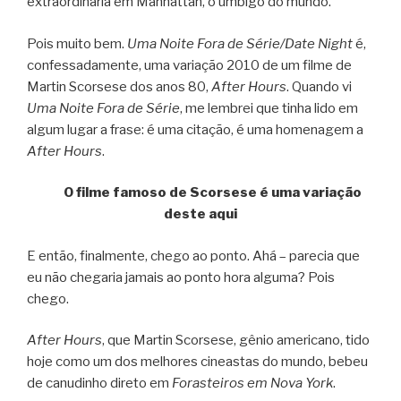
extraordinária em Manhattan, o umbigo do mundo.
Pois muito bem.
Uma Noite Fora de Série/Date Night
é,
confessadamente, uma variação 2010 de um filme de
Martin Scorsese dos anos 80,
After Hours
. Quando vi
Uma Noite Fora de Série
, me lembrei que tinha lido em
algum lugar a frase: é uma citação, é uma homenagem a
After Hours
.
O filme famoso de Scorsese é uma variação
deste aqui
E então, finalmente, chego ao ponto. Ahá – parecia que
eu não chegaria jamais ao ponto hora alguma? Pois
chego.
After Hours
, que Martin Scorsese, gênio americano, tido
hoje como um dos melhores cineastas do mundo, bebeu
de canudinho direto em
Forasteiros em Nova York
.