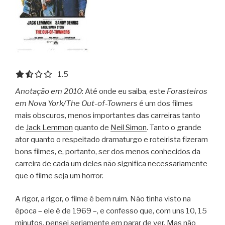
1.5 out of 5.0 stars
1.5
Anotação em 2010
: Até onde eu saiba, este
Forasteiros
em Nova York/The Out-of-Towners
é um dos filmes
mais obscuros, menos importantes das carreiras tanto
de
Jack Lemmon
quanto de
Neil Simon
.
Tanto o grande
ator quanto o respeitado dramaturgo e roteirista fizeram
bons filmes, e, portanto, ser dos menos conhecidos da
carreira de cada um deles não significa necessariamente
que o filme seja um horror.
A rigor, a rigor, o filme é bem ruim. Não tinha visto na
época – ele é de 1969 –, e confesso que, com uns 10, 15
minutos, pensei seriamente em parar de ver. Mas não