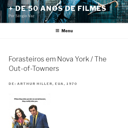
Pular
+ DE 50 ANOS DE FILMES
para
Por Sérgio Vaz
o
conteúdo
Menu
Forasteiros em Nova York / The
Out-of-Towners
DE:
ARTHUR HILLER, EUA, 1970