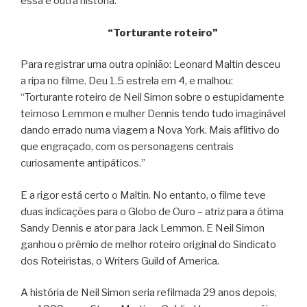
essa é outra história.
“Torturante roteiro”
Para registrar uma outra opinião: Leonard Maltin desceu
a ripa no filme. Deu 1.5 estrela em 4, e malhou:
“Torturante roteiro de Neil Simon sobre o estupidamente
teimoso Lemmon e mulher Dennis tendo tudo imaginável
dando errado numa viagem a Nova York. Mais aflitivo do
que engraçado, com os personagens centrais
curiosamente antipáticos.”
E a rigor está certo o Maltin. No entanto, o filme teve
duas indicações para o Globo de Ouro – atriz para a ótima
Sandy Dennis e ator para Jack Lemmon. E Neil Simon
ganhou o prêmio de melhor roteiro original do Sindicato
dos Roteiristas, o Writers Guild of America.
A história de Neil Simon seria refilmada 29 anos depois,