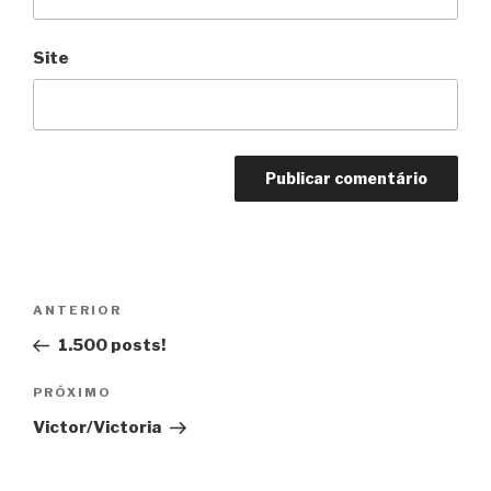
Site
Navegação
Anterior
ANTERIOR
de
1.500 posts!
Post
Próximo
PRÓXIMO
Victor/Victoria