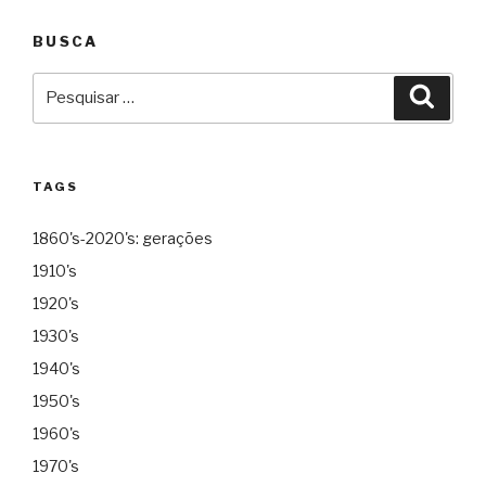
BUSCA
Pesquisar
Pesqu
por:
TAGS
1860's-2020's: gerações
1910's
1920's
1930's
1940's
1950's
1960's
1970's