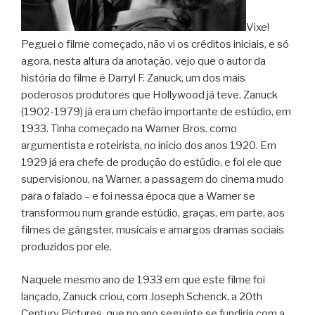
Vixe!
Peguei o filme começado, não vi os créditos iniciais, e só
agora, nesta altura da anotação, vejo que o autor da
história do filme é Darryl F. Zanuck, um dos mais
poderosos produtores que Hollywood já teve. Zanuck
(1902-1979) já era um chefão importante de estúdio, em
1933. Tinha começado na Warner Bros. como
argumentista e roteirista, no início dos anos 1920. Em
1929 já era chefe de produção do estúdio, e foi ele que
supervisionou, na Warner, a passagem do cinema mudo
para o falado – e foi nessa época que a Warner se
transformou num grande estúdio, graças, em parte, aos
filmes de gângster, musicais e amargos dramas sociais
produzidos por ele.
Naquele mesmo ano de 1933 em que este filme foi
lançado, Zanuck criou, com Joseph Schenck, a 20th
Century Pictures, que no ano seguinte se fundiria com a