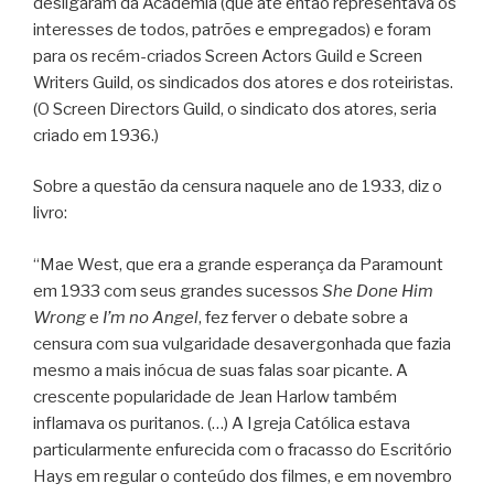
desligaram da Academia (que até então representava os
interesses de todos, patrões e empregados) e foram
para os recém-criados Screen Actors Guild e Screen
Writers Guild, os sindicados dos atores e dos roteiristas.
(O Screen Directors Guild, o sindicato dos atores, seria
criado em 1936.)
Sobre a questão da censura naquele ano de 1933, diz o
livro:
“Mae West, que era a grande esperança da Paramount
em 1933 com seus grandes sucessos
She Done Him
Wrong
e
I’m no Angel
, fez ferver o debate sobre a
censura com sua vulgaridade desavergonhada que fazia
mesmo a mais inócua de suas falas soar picante. A
crescente popularidade de Jean Harlow também
inflamava os puritanos. (…) A Igreja Católica estava
particularmente enfurecida com o fracasso do Escritório
Hays em regular o conteúdo dos filmes, e em novembro