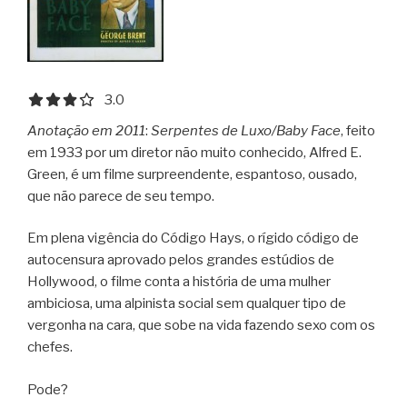
3.0 out of 5.0 stars
3.0
Anotação em 2011
:
Serpentes de Luxo/Baby Face
, feito
em 1933 por um diretor não muito conhecido, Alfred E.
Green, é um filme surpreendente, espantoso, ousado,
que não parece de seu tempo.
Em plena vigência do Código Hays, o rígido código de
autocensura aprovado pelos grandes estúdios de
Hollywood, o filme conta a história de uma mulher
ambiciosa, uma alpinista social sem qualquer tipo de
vergonha na cara, que sobe na vida fazendo sexo com os
chefes.
Pode?