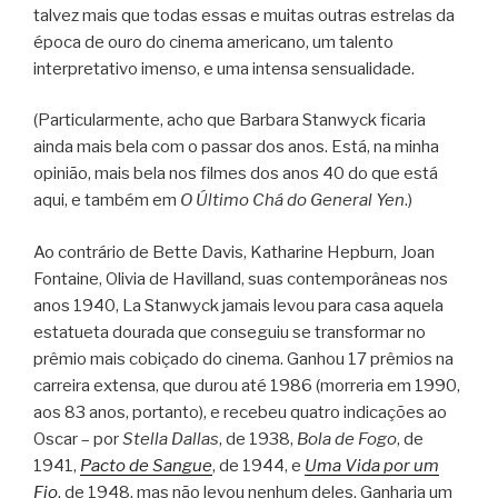
talvez mais que todas essas e muitas outras estrelas da
época de ouro do cinema americano, um talento
interpretativo imenso, e uma intensa sensualidade.
(Particularmente, acho que Barbara Stanwyck ficaria
ainda mais bela com o passar dos anos. Está, na minha
opinião, mais bela nos filmes dos anos 40 do que está
aqui, e também em
O Último Chá do General Yen
.)
Ao contrário de Bette Davis, Katharine Hepburn, Joan
Fontaine, Olivia de Havilland, suas contemporâneas nos
anos 1940, La Stanwyck jamais levou para casa aquela
estatueta dourada que conseguiu se transformar no
prêmio mais cobiçado do cinema. Ganhou 17 prêmios na
carreira extensa, que durou até 1986 (morreria em 1990,
aos 83 anos, portanto), e recebeu quatro indicações ao
Oscar – por
Stella Dallas
, de 1938,
Bola de Fogo
, de
1941,
Pacto de Sangue
, de 1944, e
Uma Vida por um
Fio
, de 1948, mas não levou nenhum deles. Ganharia um