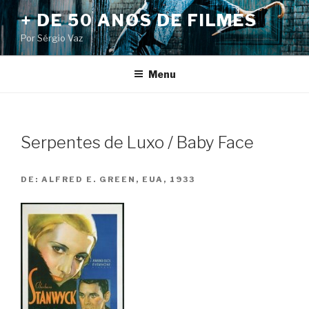
Pular
+ DE 50 ANOS DE FILMES
para
Por Sérgio Vaz
o
conteúdo
Menu
Serpentes de Luxo / Baby Face
DE:
ALFRED E. GREEN, EUA, 1933