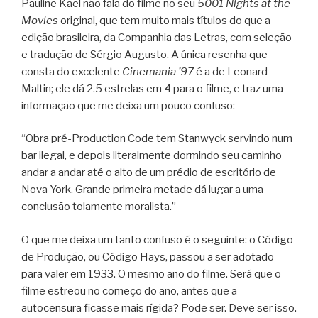
Pauline Kael não fala do filme no seu
5001 Nights at the
Movies
original, que tem muito mais títulos do que a
edição brasileira, da Companhia das Letras, com seleção
e tradução de Sérgio Augusto. A única resenha que
consta do excelente
Cinemania ’97
é a de Leonard
Maltin; ele dá 2.5 estrelas em 4 para o filme, e traz uma
informação que me deixa um pouco confuso:
“Obra pré-Production Code tem Stanwyck servindo num
bar ilegal, e depois literalmente dormindo seu caminho
andar a andar até o alto de um prédio de escritório de
Nova York. Grande primeira metade dá lugar a uma
conclusão tolamente moralista.”
O que me deixa um tanto confuso é o seguinte: o Código
de Produção, ou Código Hays, passou a ser adotado
para valer em 1933. O mesmo ano do filme. Será que o
filme estreou no começo do ano, antes que a
autocensura ficasse mais rígida? Pode ser. Deve ser isso.