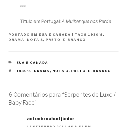
***
Título em Portugal:
A Mulher que nos Perde
POSTADO EM
EUA E CANADÁ
|
TAGS
1930'S
,
DRAMA
,
NOTA 3
,
PRETO-E-BRANCO
CATEGORIAS
EUA E CANADÁ
TAGS
1930'S
,
DRAMA
,
NOTA 3
,
PRETO-E-BRANCO
6 Comentários para “Serpentes de Luxo /
Baby Face”
antonio nahud júnior
15 SETEMBRO 2011 ÀS 8:58 PM