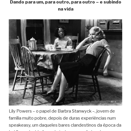
Dando para um, para outro, para outro – e subindo
na vida
Lily Powers – o papel de Barbra Stanwyck –, jovem de
família muito pobre, depois de duras experiências num
speakeasy, um daqueles bares clandestinos da época da