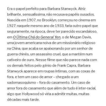
Era o papel perfeito para Barbara Stanwyck. Atriz
brilhante, sensualíssima, não recusava papéis ousados.
Nascida em 1907, no Brooklyn, começou no cinema em
1927; naquele mesmo ano de 1933, faria outro papel que
seguramente, na época, deve ter parecido escandaloso,
em
O Última Chá do General Yen
, o de Megan Davis,
uma jovem americana noiva de um missionário religioso
na China, que acaba se apaixonando por um senhor de
guerra chinês, um assassino cruel, que a mantém num
cativeiro de ouro. Nesse filme que não parece nada com
os demais feitos pelo gênio de Frank Capra, Barbara
Stanwyck aparece em roupas íntimas, com as coxas de
fora, e tem um caso de amor – chegado a um
sadomasoquismo – fora do casamento. Um caso de
amor fora do casamento que além de tudo é inter-racial,
algo que Hollywood só viria a admitir muitas, muitas
décadas mais tarde.