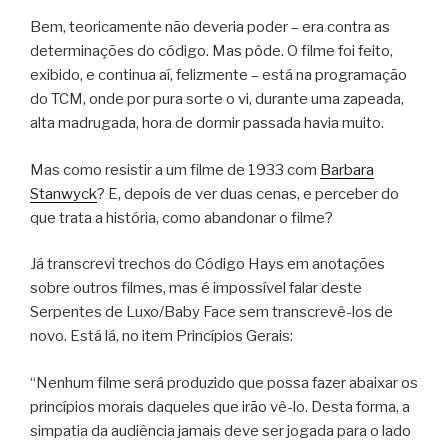
Bem, teoricamente não deveria poder – era contra as
determinações do código. Mas pôde. O filme foi feito,
exibido, e continua aí, felizmente – está na programação
do TCM, onde por pura sorte o vi, durante uma zapeada,
alta madrugada, hora de dormir passada havia muito.
Mas como resistir a um filme de 1933 com
Barbara
Stanwyck
? E, depois de ver duas cenas, e perceber do
que trata a história, como abandonar o filme?
Já transcrevi trechos do Código Hays em anotações
sobre outros filmes, mas é impossível falar deste
Serpentes de Luxo/Baby Face sem transcrevê-los de
novo. Está lá, no item Princípios Gerais:
“Nenhum filme será produzido que possa fazer abaixar os
princípios morais daqueles que irão vê-lo. Desta forma, a
simpatia da audiência jamais deve ser jogada para o lado