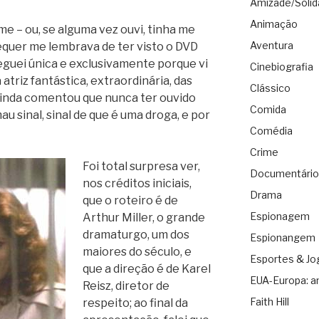
Amizade/Solid
Animação
lme – ou, se alguma vez ouvi, tinha me
Aventura
quer me lembrava de ter visto o DVD
Peguei única e exclusivamente porque vi
Cinebiografia
a atriz fantástica, extraordinária, das
Clássico
ainda comentou que nunca ter ouvido
Comida
au sinal, sinal de que é uma droga, e por
Comédia
Crime
Foi total surpresa ver,
Documentário
nos créditos iniciais,
Drama
que o roteiro é de
Espionagem
Arthur Miller, o grande
dramaturgo, um dos
Espionangem
maiores do século, e
Esportes & Jo
que a direção é de Karel
EUA-Europa: a
Reisz, diretor de
Faith Hill
respeito; ao final da