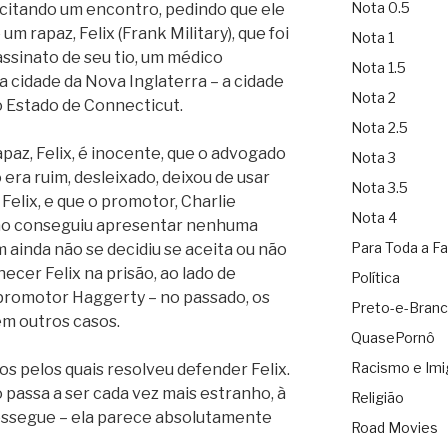
Nota 0.5
icitando um encontro, pedindo que ele
um rapaz, Felix (Frank Military), que foi
Nota 1
ssinato de seu tio, um médico
Nota 1.5
cidade da Nova Inglaterra – a cidade
Nota 2
 no Estado de Connecticut.
Nota 2.5
paz, Felix, é inocente, que o advogado
Nota 3
era ruim, desleixado, deixou de usar
Nota 3.5
 Felix, e que o promotor, Charlie
Nota 4
ão conseguiu apresentar nenhuma
Para Toda a Fa
 ainda não se decidiu se aceita ou não
hecer Felix na prisão, ao lado de
Política
promotor Haggerty – no passado, os
Preto-e-Bran
em outros casos.
QuasePornô
Racismo e Imi
os pelos quais resolveu defender Felix.
passa a ser cada vez mais estranho, à
Religião
ossegue – ela parece absolutamente
Road Movies