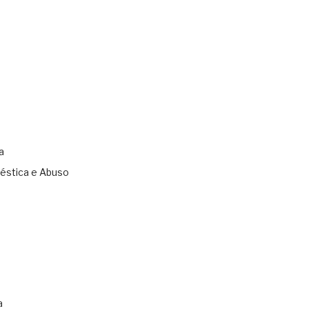
a
éstica e Abuso
s
a