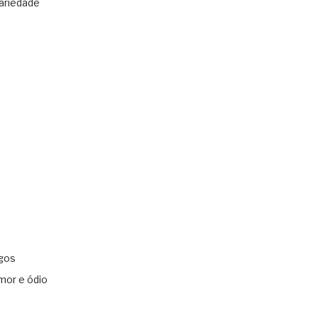
ariedade
gos
mor e ódio