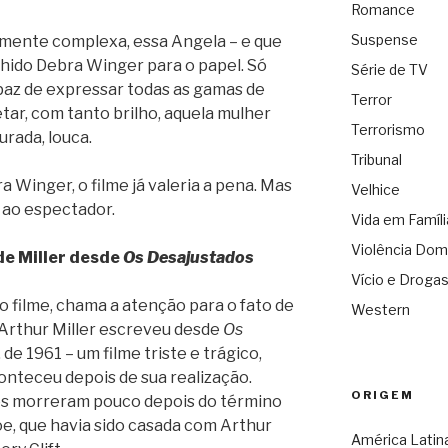
Romance
Suspense
mente complexa, essa Angela – e que
hido Debra Winger para o papel. Só
Série de TV
paz de expressar todas as gamas de
Terror
tar, com tanto brilho, aquela mulher
Terrorismo
rada, louca.
Tribunal
 Winger, o filme já valeria a pena. Mas
Velhice
 ao espectador.
Vida em Famíli
Violência Dom
de Miller desde
Os Desajustados
Vício e Droga
o filme, chama a atenção para o fato de
Western
e Arthur Miller escreveu desde
Os
 de 1961 – um filme triste e trágico,
onteceu depois de sua realização.
ORIGEM
res morreram pouco depois do término
e, que havia sido casada com Arthur
América Latin