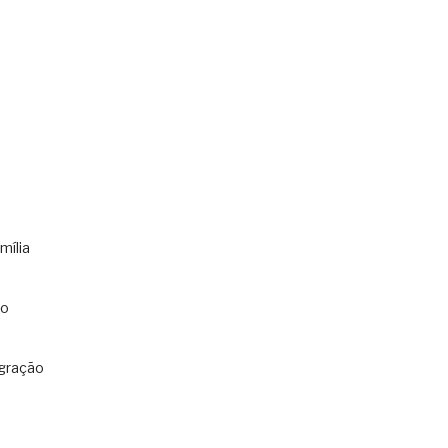
mília
co
gração