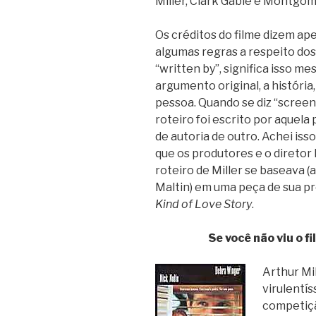
Miller, Clark Gable e Montgome
Os créditos do filme dizem ape
algumas regras a respeito dos 
“written by”, significa isso mes
argumento original, a história
pessoa. Quando se diz “screenp
roteiro foi escrito por aquel
de autoria de outro. Achei iss
que os produtores e o diretor 
roteiro de Miller se baseava 
Maltin) em uma peça de sua pró
Kind of Love Story
.
Se você não viu o f
Arthur Mil
virulentí
competiçã