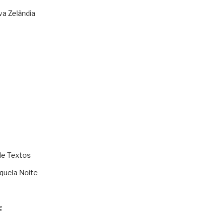
va Zelândia
de Textos
quela Noite
g