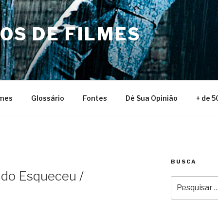
NOS DE FILMES
lmes
Glossário
Fontes
Dê Sua Opinião
+ de 5
BUSCA
do Esqueceu /
Pesquisar
por: