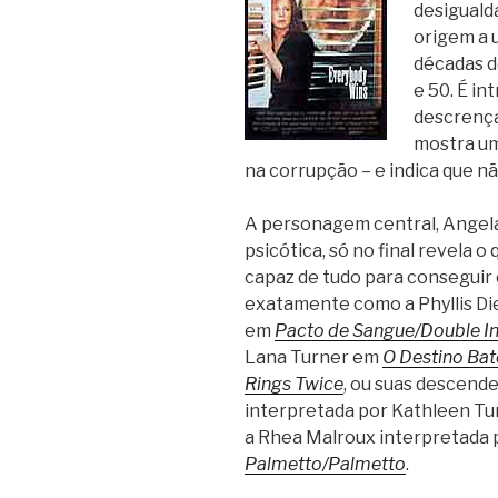
desigualda
origem a 
décadas de
e 50. É in
descrença 
mostra u
na corrupção – e indica que nã
A personagem central, Angela,
psicótica, só no final revela o
capaz de tudo para conseguir 
exatamente como a Phyllis Di
em
Pacto de Sangue/Double I
Lana Turner em
O Destino Bat
Rings Twice
, ou suas descend
interpretada por Kathleen T
a Rhea Malroux interpretada 
Palmetto/Palmetto
.