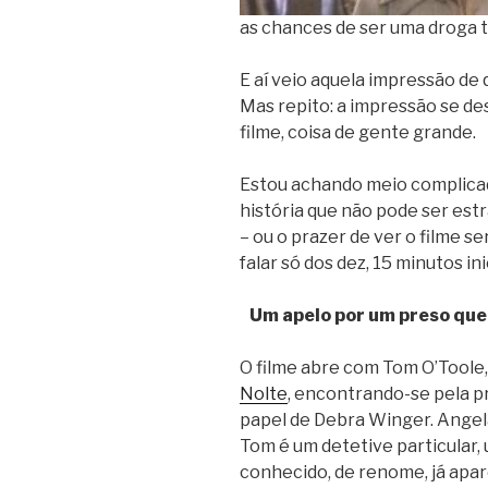
as chances de ser uma droga t
E aí veio aquela impressão de q
Mas repito: a impressão se d
filme, coisa de gente grande.
Estou achando meio complicado
história que não pode ser estr
– ou o prazer de ver o filme s
falar só dos dez, 15 minutos ini
Um apelo por um preso que
O filme abre com Tom O’Toole
Nolte
, encontrando-se pela pr
papel de Debra Winger. Angela
Tom é um detetive particular, 
conhecido, de renome, já apar