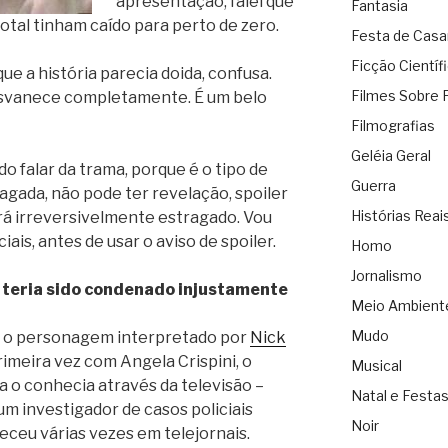
apresentação, falei que
Fantasia
otal tinham caído para perto de zero.
Festa de Cas
Ficção Científ
ue a história parecia doida, confusa.
Filmes Sobre 
esvanece completamente. É um belo
Filmografias
Geléia Geral
 falar da trama, porque é o tipo de
Guerra
agada, não pode ter revelação, spoiler
Histórias Reai
erá irreversivelmente estragado. Vou
ciais, antes de usar o aviso de spoiler.
Homo
Jornalismo
 teria sido condenado injustamente
Meio Ambient
Mudo
, o personagem interpretado por
Nick
imeira vez com Angela Crispini, o
Musical
 o conhecia através da televisão –
Natal e Festa
um investigador de casos policiais
Noir
eceu várias vezes em telejornais.