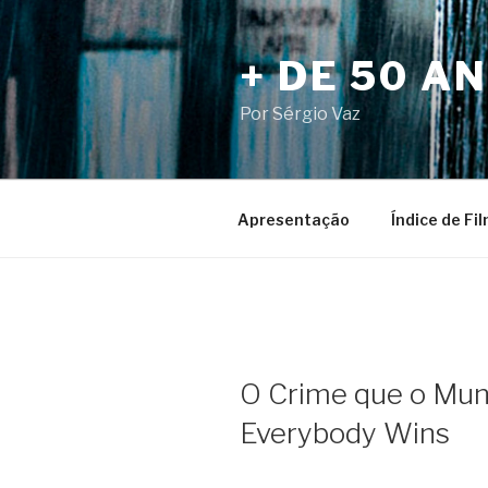
Pular
para
+ DE 50 A
o
conteúdo
Por Sérgio Vaz
Apresentação
Índice de Fi
O Crime que o Mun
Everybody Wins