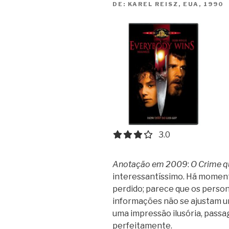
DE:
KAREL REISZ, EUA, 1990
3.0 out of 5.0 stars
3.0
Anotação em 2009
:
O Crime 
interessantíssimo. Há moment
perdido; parece que os perso
informações não se ajustam um
uma impressão ilusória, passag
perfeitamente.