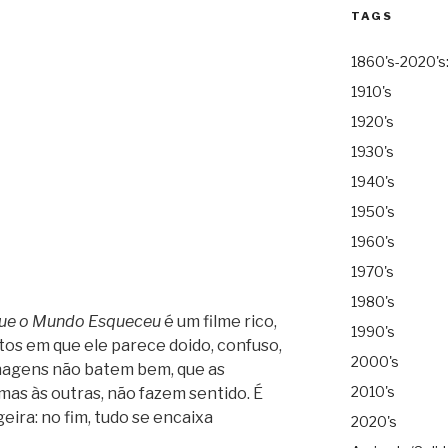
TAGS
1860's-2020's
1910's
1920's
1930's
1940's
1950's
1960's
1970's
1980's
que o Mundo Esqueceu
é um filme rico,
1990's
os em que ele parece doido, confuso,
2000's
nagens não batem bem, que as
2010's
as às outras, não fazem sentido. É
eira: no fim, tudo se encaixa
2020's