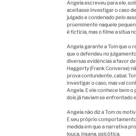
Angela escreveu para ele, sol
aceitasse investigar o caso de 
julgado e condenado pelo assa
proeminente naquele pequena 
é fictícia, mas o filme a situa
Angela garante a Tom que o ra
que o defendeu no julgamento 
diversas evidências a favor de
Haggerty (Frank Converse) n
prova contundente, cabal. Tom
investigar o caso, mas vai con
Angela. E ele conhece bem o 
dois já haviam se enfrentado 
Angela não diz a Tom os motiv
E seu próprio comportamento 
medida em que a narrativa pr
louca, insana, psicótica.