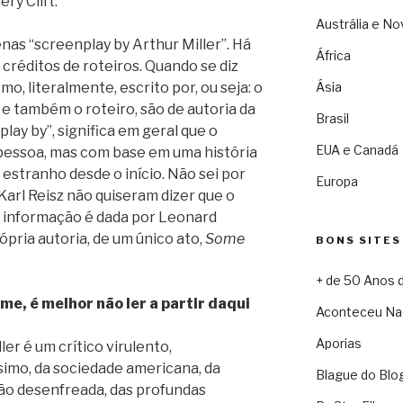
ry Clift.
Austrália e No
nas “screenplay by Arthur Miller”. Há
África
créditos de roteiros. Quando se diz
mo, literalmente, escrito por, ou seja: o
Ásia
, e também o roteiro, são de autoria da
Brasil
lay by”, significa em geral que o
EUA e Canadá
a pessoa, mas com base em uma história
o estranho desde o início. Não sei por
Europa
Karl Reisz não quiseram dizer que o
(a informação é dada por Leonard
pria autoria, de um único ato,
Some
BONS SITES
+ de 50 Anos 
ilme, é melhor não ler a partir daqui
Aconteceu Na
Aporias
ler é um crítico virulento,
ssimo, da sociedade americana, da
Blague do Blo
o desenfreada, das profundas