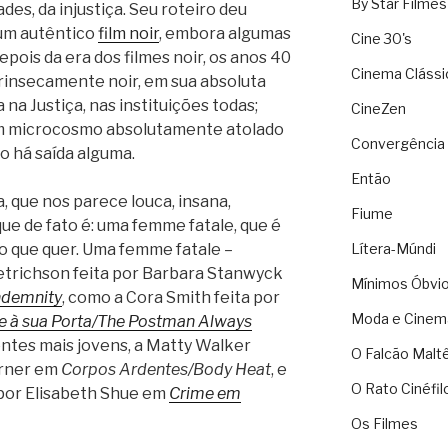
By Star Filmes
des, da injustiça. Seu roteiro deu
um autêntico
film noir
, embora algumas
Cine 30's
pois da era dos filmes noir, os anos 40
Cinema Clássi
trinsecamente noir, em sua absoluta
na Justiça, nas instituições todas;
CineZen
m microcosmo absolutamente atolado
Convergência 
o há saída alguma.
Então
 que nos parece louca, insana,
Fiume
 que de fato é: uma femme fatale, que é
o que quer. Uma femme fatale –
Lítera-Múndi
etrichson feita por Barbara Stanwyck
Mínimos Óbvi
ndemnity
, como a Cora Smith feita por
Moda e Cinem
e à sua Porta/The Postman Always
entes mais jovens, a Matty Walker
O Falcão Malt
urner em
Corpos Ardentes/Body Heat
, e
O Rato Cinéfil
por Elisabeth Shue em
Crime em
Os Filmes