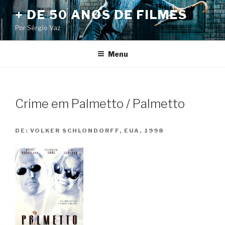
Pular
+ DE 50 ANOS DE FILMES
para
Por Sérgio Vaz
o
conteúdo
Menu
Crime em Palmetto / Palmetto
DE:
VOLKER SCHLONDORFF, EUA, 1998