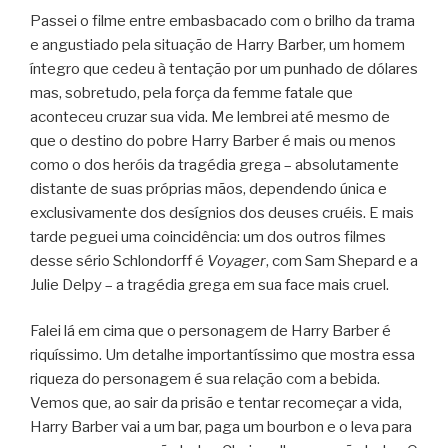
Passei o filme entre embasbacado com o brilho da trama
e angustiado pela situação de Harry Barber, um homem
íntegro que cedeu à tentação por um punhado de dólares
mas, sobretudo, pela força da femme fatale que
aconteceu cruzar sua vida. Me lembrei até mesmo de
que o destino do pobre Harry Barber é mais ou menos
como o dos heróis da tragédia grega – absolutamente
distante de suas próprias mãos, dependendo única e
exclusivamente dos desígnios dos deuses cruéis. E mais
tarde peguei uma coincidência: um dos outros filmes
desse sério Schlondorff é
Voyager
, com Sam Shepard e a
Julie Delpy – a tragédia grega em sua face mais cruel.
Falei lá em cima que o personagem de Harry Barber é
riquíssimo. Um detalhe importantíssimo que mostra essa
riqueza do personagem é sua relação com a bebida.
Vemos que, ao sair da prisão e tentar recomeçar a vida,
Harry Barber vai a um bar, paga um bourbon e o leva para