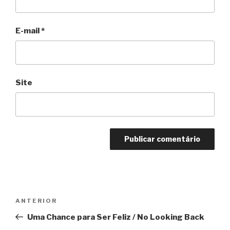
E-mail
*
Site
Navegação
Anterior
ANTERIOR
de
Uma Chance para Ser Feliz / No Looking Back
Post