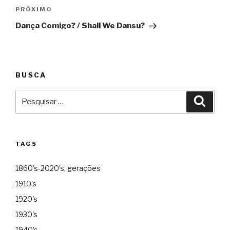
Próximo
PRÓXIMO
Dança Comigo? / Shall We Dansu?
BUSCA
Pesquisar
Pesqu
por:
TAGS
1860's-2020's: gerações
1910's
1920's
1930's
1940's