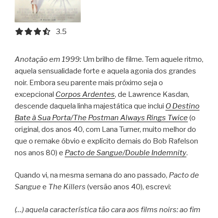
3.5 out of 5.0 stars
3.5
Anotação em 1999:
Um brilho de filme. Tem aquele ritmo,
aquela sensualidade forte e aquela agonia dos grandes
noir. Embora seu parente mais próximo seja o
excepcional
Corpos Ardentes
, de Lawrence Kasdan,
descende daquela linha majestática que inclui
O Destino
Bate à Sua Porta/The Postman Always Rings Twice
(o
original, dos anos 40, com Lana Turner, muito melhor do
que o remake óbvio e explícito demais do Bob Rafelson
nos anos 80) e
Pacto de Sangue/Double Indemnity
.
Quando vi, na mesma semana do ano passado,
Pacto de
Sangue
e
The Killers
(versão anos 40), escrevi:
(…) aquela característica tão cara aos films noirs: ao fim