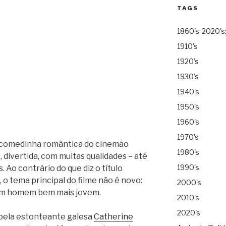
TAGS
1860's-2020's
1910's
1920's
1930's
1940's
1950's
1960's
1970's
ma comedinha romântica do cinemão
1980's
 divertida, com muitas qualidades – até
1990's
Ao contrário do que diz o título
, o tema principal do filme não é novo:
2000's
om homem bem mais jovem.
2010's
2020's
 pela estonteante galesa
Catherine