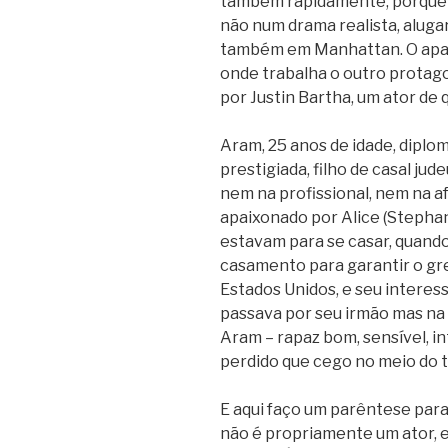
também rapidamente, porque
não num drama realista, alug
também em Manhattan. O apar
onde trabalha o outro protago
por Justin Bartha, um ator de 
Aram, 25 anos de idade, diplo
prestigiada, filho de casal jud
nem na profissional, nem na a
apaixonado por Alice (Stephan
estavam para se casar, quando
casamento para garantir o gr
Estados Unidos, e seu interes
passava por seu irmão mas na
Aram – rapaz bom, sensível, 
perdido que cego no meio do t
E aqui faço um parêntese para 
não é propriamente um ator, 