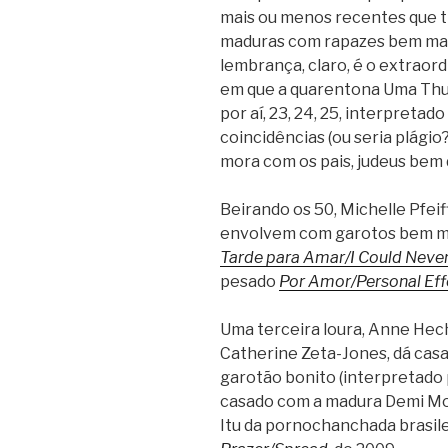
mais ou menos recentes que 
maduras com rapazes bem mais
lembrança, claro, é o extraor
em que a quarentona Uma Thu
por aí, 23, 24, 25, interpreta
coincidências (ou seria plágio?)
mora com os pais, judeus bem 
Beirando os 50, Michelle Pfei
envolvem com garotos bem ma
Tarde para Amar/I Could Nev
pesado
Por Amor/Personal Eff
Uma terceira loura, Anne He
Catherine Zeta-Jones, dá casa
garotão bonito (interpretado 
casado com a madura Demi M
Itu da pornochanchada brasile