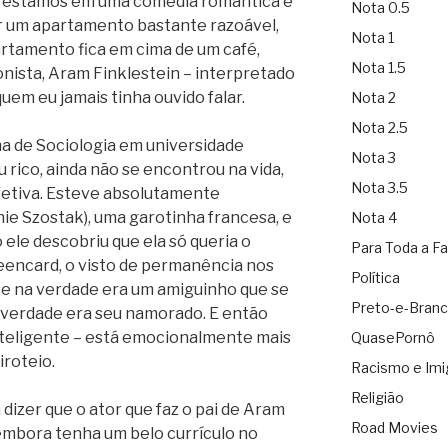
 estamos em uma comédia romântica e
Nota 0.5
ar um apartamento bastante razoável,
Nota 1
tamento fica em cima de um café,
Nota 1.5
nista, Aram Finklestein – interpretado
quem eu jamais tinha ouvido falar.
Nota 2
Nota 2.5
ma de Sociologia em universidade
Nota 3
eu rico, ainda não se encontrou na vida,
Nota 3.5
fetiva. Esteve absolutamente
ie Szostak), uma garotinha francesa, e
Nota 4
 ele descobriu que ela só queria o
Para Toda a Fa
eencard, o visto de permanência nos
Política
se na verdade era um amiguinho que se
Preto-e-Bran
 verdade era seu namorado. E então
inteligente – está emocionalmente mais
QuasePornô
iroteio.
Racismo e Imi
Religião
dizer que o ator que faz o pai de Aram
Road Movies
embora tenha um belo currículo no