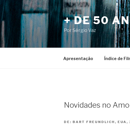
Pular
para
+ DE 50 A
o
conteúdo
Por Sérgio Vaz
Apresentação
Índice de Fi
Novidades no Amo
DE:
BART FREUNDLICH, EUA,