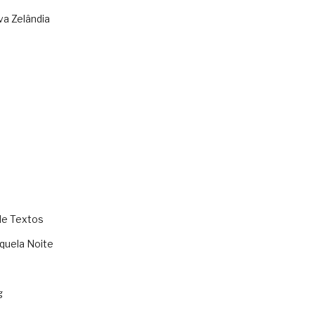
va Zelândia
de Textos
quela Noite
g