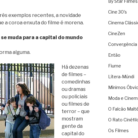
By Star Filmes
Cine 30's
 três exemplos recentes, a novidade
ue a coroa enxuta do filme é morena.
Cinema Clássi
CineZen
o se muda para a capital do mundo
Convergência 
 forma alguma.
Então
Fiume
Há dezenas
de filmes –
Lítera-Múndi
comedinhas
Mínimos Óbvi
ou dramas
ou policiais
Moda e Cinem
ou filmes de
O Falcão Malt
terror – que
mostram
O Rato Cinéfil
gente da
Os Filmes
capital do