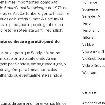
 em filmes importantes, como
Ardil
Romance
de Amar/Carnal Knowledge
, de 1971, os
Suspense
o rapaz. Art Garfunkel é gente finíssima,
Série de TV
uos da história, Simon & Garfunkel.
Terror
para o papel, para que ele ganhe uma
diretor e roteirista Bart Freundlich.
Terrorismo
Tribunal
iante conhece o garotão perdido
Velhice
Vida em Famíli
 arranjar para que Sandy e Aram se
ximidade entre o café onde Aram
Violência Dom
ado por Sandy, e, em segundo lugar, o
Vício e Droga
 de alguém para tomar conta das
Western
balhando ou eventualmente saindo à
ORIGEM
América Latin
lguma, dá para enumerar vários filmes