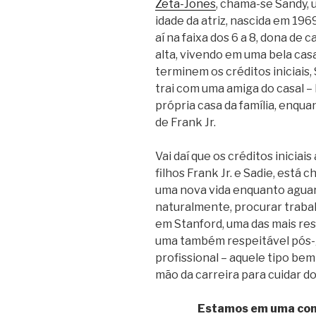
Zeta-Jones
, chama-se Sandy,
idade da atriz, nascida em 1969
aí na faixa dos 6 a 8, dona de
alta, vivendo em uma bela ca
terminem os créditos iniciais,
trai com uma amiga do casal –
própria casa da família, enqua
de Frank Jr.
Vai daí que os créditos iniciai
filhos Frank Jr. e Sadie, está
uma nova vida enquanto aguarda
naturalmente, procurar trabal
em Stanford, uma das mais re
uma também respeitável pós
profissional – aquele tipo be
mão da carreira para cuidar do 
Estamos em uma com