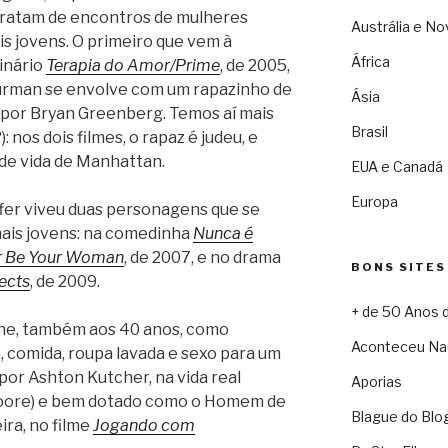
tratam de encontros de mulheres
Austrália e No
 jovens. O primeiro que vem à
África
dinário
Terapia do Amor/Prime
, de 2005,
rman se envolve com um rapazinho de
Ásia
do por Bryan Greenberg. Temos aí mais
Brasil
: nos dois filmes, o rapaz é judeu, e
de vida de Manhattan.
EUA e Canadá
Europa
ffer viveu duas personagens que se
is jovens: na comedinha
Nunca é
er Be Your Woman
, de 2007, e no drama
BONS SITES
ects
, de 2009.
+ de 50 Anos 
che, também aos 40 anos, como
Aconteceu Na
, comida, roupa lavada e sexo para um
por Ashton Kutcher, na vida real
Aporias
oore) e bem dotado como o Homem de
Blague do Blo
ira, no filme
Jogando com