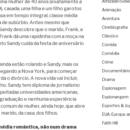
Amizade/Solid
 uma mulher de 40 anos (exatamente a
), casada, uma filha e um filho garotos
Animação
 casa em tempo integral, classe média
Aventura
sa de subúrbio. Antes mesmo que
Cinebiografia
 Sandy descobre que o marido, Frank, a
Clássico
 Frank dá uma rapidinha com a moça na
nto Sandy cuida da festa de aniversário
Comida
Comédia
Crime
s ainda estão rolando e Sandy, mais os
Documentário
 chegando a Nova York, para começar
 o divórcio. A nova vida vai incluir,
Drama
ho. Sandy tem diploma de jornalismo
Espionagem
speitadas universidades americanas,
Espionangem
-graduação e nenhuma experiência
Esportes & Jo
m comum de mulher, ainda hoje, que abre
marido, da casa, dos filhos.
EUA-Europa: a
Faith Hill
édia romântica, não num drama