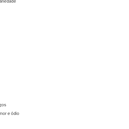
ariedade
gos
mor e ódio