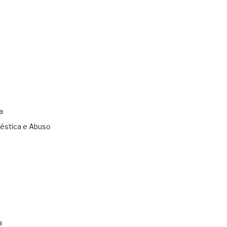
a
éstica e Abuso
s
a