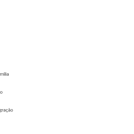
mília
co
gração