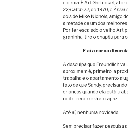
cinema. É Art Garfunkel, ator
22/Catch 22
, de 1970, e
Ânsia 
dois de
Mike Nichols
, amigo d
a metade de um dos melhores d
Por ter escalado o velho Art 
graninha, tiro o chapéu para o 
E aí a coroa divorc
A desculpa que Freundlich vai
aproximem é, primeiro, a pro
trabalha e o apartamento alug
fato de que Sandy, precisando
crianças quando ela está tra
noite, recorrerá ao rapaz.
Até aí, nenhuma novidade.
Sem precisar fazer pesquisa a