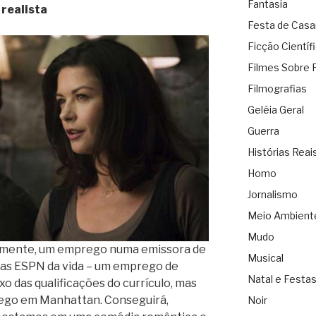
Fantasia
realista
Festa de Cas
Ficção Científ
Filmes Sobre 
Filmografias
Geléia Geral
Guerra
Histórias Reai
Homo
Jornalismo
Meio Ambient
Mudo
amente, um emprego numa emissora de
Musical
das ESPN da vida – um emprego de
Natal e Festa
o das qualificações do currículo, mas
ego em Manhattan. Conseguirá,
Noir