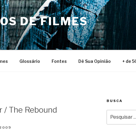
NOS DE FILMES
lmes
Glossário
Fontes
Dê Sua Opinião
+ de 5
BUSCA
r / The Rebound
Pesquisar
por:
 2009