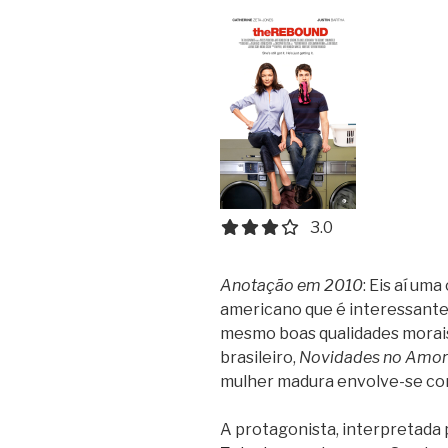
3.0 out of 5.0 stars
3.0
Anotação em 2010
: Eis aí u
americano que é interessante,
mesmo boas qualidades morais. 
brasileiro,
Novidades no Amor
mulher madura envolve-se c
A protagonista, interpretada