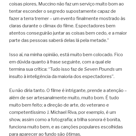
coisas piores, Muccino não faz um serviço muito bom ao
tentar esconder o segredo supostamente capaz de
fazer a terra tremer – um evento finalmente mostrado às
claras durante o clímax do filme. Espectadores bem
atentos conseguirão juntar as coisas bem cedo, e a maior
parte das pessoas saberá delas lá pela metade.”
Isso aí, na minha opinião, está muito bem colocado. Fico
em dúvida quanto à frase seguinte, com a qual ele
termina sua crítica: “Tudo isso faz de
Seven Pounds
um
insulto à inteligência da maioria dos espectadores”.
Eu não diria tanto. O filme é intrigante, prende a atenção –
além de ser artesanalmente muito, muito bom. É tudo
muito bem feito; a direção de arte, do veterano e
competentíssimo J. Michael Riva, por exemplo, é um
show, assim como a fotografia; a trilha sonora é bonita,
funciona muito bem, e as canções populares escolhidas
para aparecer ao fundo são ótimas.