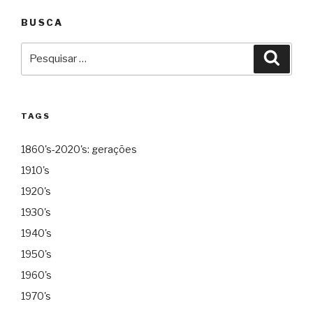
BUSCA
Pesquisar
Pesqu
por:
TAGS
1860's-2020's: gerações
1910's
1920's
1930's
1940's
1950's
1960's
1970's