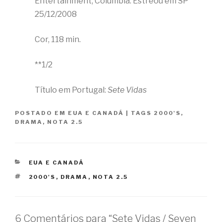
Entertainment, Columbia. Estreou em SP
25/12/2008
Cor, 118 min.
**1/2
Título em Portugal:
Sete Vidas
POSTADO EM
EUA E CANADÁ
|
TAGS
2000'S
,
DRAMA
,
NOTA 2.5
CATEGORIAS
EUA E CANADÁ
TAGS
2000'S
,
DRAMA
,
NOTA 2.5
6 Comentários para “Sete Vidas / Seven