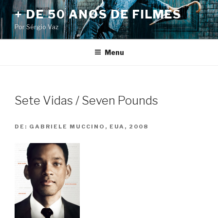
Pular
+ DE 50 ANOS DE FILMES
para
Por Sérgio Vaz
o
conteúdo
Menu
Sete Vidas / Seven Pounds
DE:
GABRIELE MUCCINO, EUA, 2008