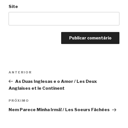
Site
Navegação
Anterior
ANTERIOR
de
As Duas Inglesas e o Amor / Les Deux
Post
Anglaises et le Continent
Próximo
PRÓXIMO
Nem Parece Minha Irmã! / Les Soeurs Fâchées