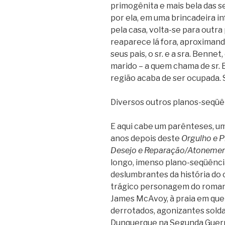
primogênita e mais bela das se
por ela, em uma brincadeira i
pela casa, volta-se para outra
reaparece lá fora, aproximand
seus pais, o sr. e a sra. Bennet
marido – a quem chama de sr. B
região acaba de ser ocupada. 
Diversos outros planos-seqüên
E aqui cabe um parênteses, um
anos depois deste
Orgulho e 
Desejo e Reparação/Atoneme
longo, imenso plano-seqüênci
deslumbrantes da história do 
trágico personagem do roman
James McAvoy, à praia em que 
derrotados, agonizantes solda
Dunquerque na Segunda Guerr