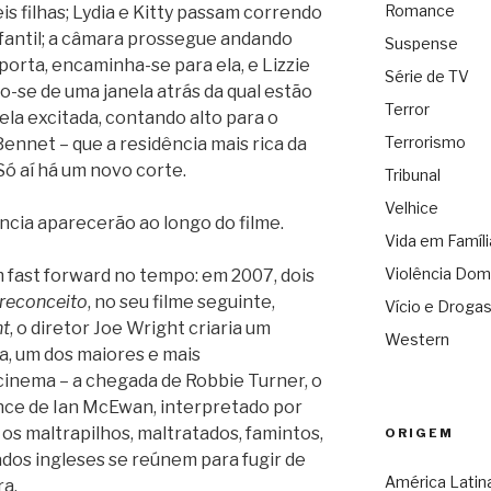
Romance
is filhas; Lydia e Kitty passam correndo
nfantil; a câmara prossegue andando
Suspense
 porta, encaminha-se para ela, e Lizzie
Série de TV
o-se de uma janela atrás da qual estão
Terror
, ela excitada, contando alto para o
Terrorismo
ennet – que a residência mais rica da
Só aí há um novo corte.
Tribunal
Velhice
cia aparecerão ao longo do filme.
Vida em Famíli
Violência Dom
 fast forward no tempo: em 2007, dois
Preconceito
, no seu filme seguinte,
Vício e Droga
nt
, o diretor Joe Wright criaria um
Western
a, um dos maiores e mais
cinema – a chegada de Robbie Turner, o
ce de Ian McEwan, interpretado por
os maltrapilhos, maltratados, famintos,
ORIGEM
dos ingleses se reúnem para fugir de
América Latin
a.