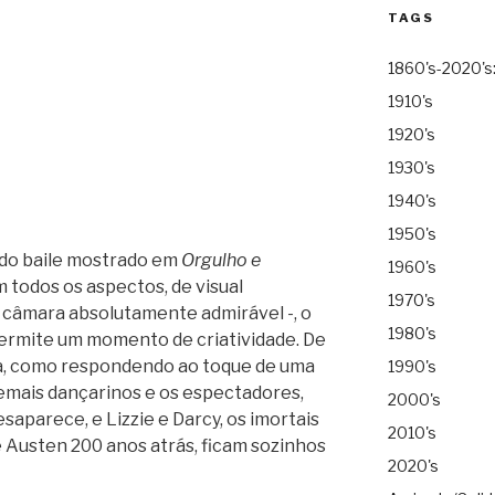
TAGS
1860's-2020's
1910's
1920's
1930's
1940's
1950's
ndo baile mostrado em
Orgulho e
1960's
m todos os aspectos, de visual
1970's
 câmara absolutamente admirável -, o
1980's
permite um momento de criatividade. De
a, como respondendo ao toque de uma
1990's
emais dançarinos e os espectadores,
2000's
saparece, e Lizzie e Darcy, os imortais
2010's
 Austen 200 anos atrás, ficam sozinhos
2020's