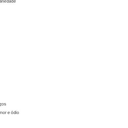
ariedade
gos
mor e ódio