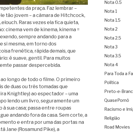
Nota 0.5
mpetentes da praça. Faz lembrar –
Nota 1
le tão jovem – a câmara de Hitchcock,
Nota 1.5
elouch. Raras vezes ela fica quieta,
Nota 2
ição: cinema vem de kinema, kinema =
exendo, sempre andando para a
Nota 2.5
 de si mesma, em torno dos
Nota 3
isa frenética, rápida demais, que
Nota 3.5
io: é suave, gentil. Para muitos
Nota 4
emte passar despercebida.
Para Toda a Fa
ao longo de todo o filme. O primeiro
Política
 de duas ou três tomadas que
Preto-e-Bran
ira Knightley) ao espectador – uma
QuasePornô
po lendo um livro, seguramente um
 à sua casa; passa entre roupas
Racismo e Imi
gue andando fora da casa. Sem corte, a
Religião
mento e entra por uma das portas na
Road Movies
stá Jane (Rosamund Pike), a