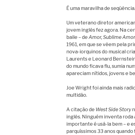
É uma maravilha de seqüência
Um veterano diretor americano
jovem inglês fez agora. Na ce
baile – de
Amor, Sublime Amor
1961, em que se vêem pela pri
nova-iorquinos do musical cri
Laurents e Leonard Bernstein,
do mundo ficava flu, sumia num
apareciam nítidos, jovens e b
Joe Wright foi ainda mais rad
multidão.
A citação de
West Side Story
n
inglês. Ninguém inventa roda 
importante é usá-la bem – e es
parquíssimos 33 anos quando 