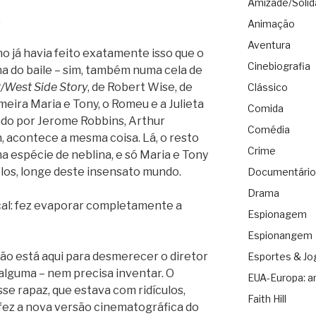
Amizade/Solid
.
Animação
Aventura
 já havia feito exatamente isso que o
Cinebiografia
na do baile – sim, também numa cela de
/West Side Story
, de Robert Wise, de
Clássico
meira Maria e Tony, o Romeu e a Julieta
Comida
ado por Jerome Robbins, Arthur
Comédia
 acontece a mesma coisa. Lá, o resto
Crime
a espécie de neblina, e só Maria e Tony
elos, longe deste insensato mundo.
Documentário
Drama
ical: fez evaporar completamente a
Espionagem
Espionangem
ão está aqui para desmerecer o diretor
Esportes & Jo
alguma – nem precisa inventar. O
EUA-Europa: a
se rapaz, que estava com ridículos,
Faith Hill
fez a nova versão cinematográfica do