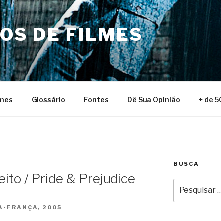
NOS DE FILMES
lmes
Glossário
Fontes
Dê Sua Opinião
+ de 5
BUSCA
ito / Pride & Prejudice
Pesquisar
por:
A-FRANÇA, 2005