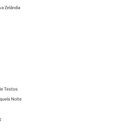
va Zelândia
de Textos
quela Noite
g