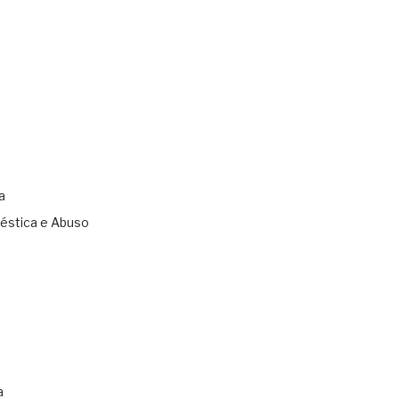
a
éstica e Abuso
s
a