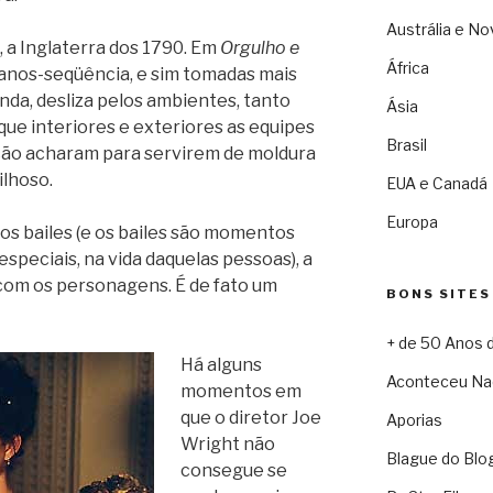
Austrália e No
, a Inglaterra dos 1790. Em
Orgulho e
África
lanos-seqüência, e sim tomadas mais
anda, desliza pelos ambientes, tanto
Ásia
que interiores e exteriores as equipes
Brasil
ução acharam para servirem de moldura
ilhoso.
EUA e Canadá
Europa
 Nos bailes (e os bailes são momentos
especiais, na vida daquelas pessoas), a
com os personagens. É de fato um
BONS SITES
+ de 50 Anos 
Há alguns
Aconteceu Na
momentos em
que o diretor Joe
Aporias
Wright não
Blague do Blo
consegue se