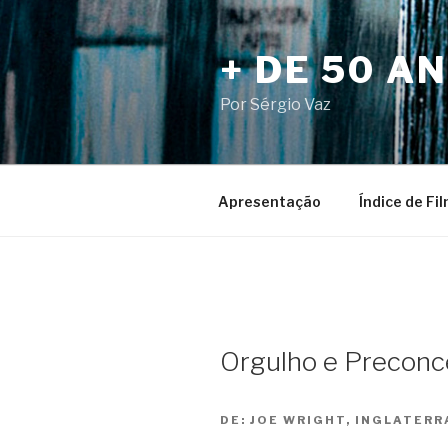
Pular
para
+ DE 50 A
o
conteúdo
Por Sérgio Vaz
Apresentação
Índice de Fi
Orgulho e Preconce
DE:
JOE WRIGHT, INGLATERR