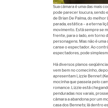
Sua câmara é uma das mais co
pode parecer loucura, sendo e
de Brian De Palma, do melhor L
parada, estática – a eterna l
movimento. Está sempre se m
frente, para o lado, em torno
personagens. Mas não é uma co
canse o espectador. Ao contrár
espectadores, pode simplesm
Há diversos planos-seqüência 
vem bem no comecinho, depois
apresentam Lizzie Bennet (Ke
mocinha que passeia pelo cam
romance. Lizzie está chegando
penduradas nos varais, prosse
câmara a abandona por um mo
casa dos Bennets; lá dentro e