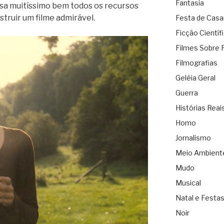
Fantasia
sa muitíssimo bem todos os recursos
struir um filme admirável.
Festa de Cas
Ficção Científ
Filmes Sobre 
Filmografias
Geléia Geral
Guerra
Histórias Reai
Homo
Jornalismo
Meio Ambient
Mudo
Musical
Natal e Festa
Noir