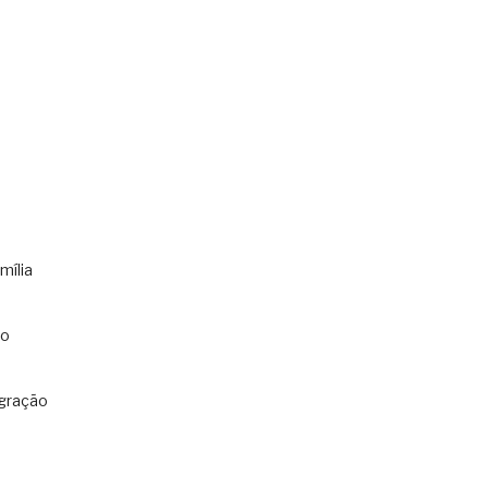
mília
co
gração