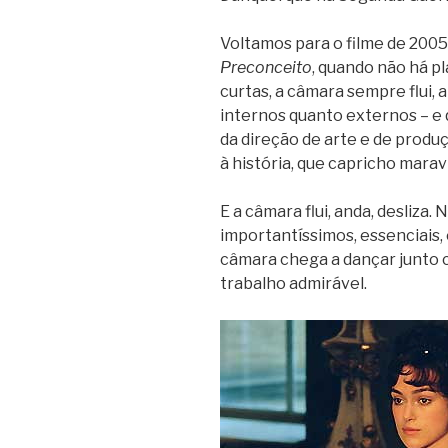
Voltamos para o filme de 2005
Preconceito
, quando não há p
curtas, a câmara sempre flui, 
internos quanto externos – e 
da direção de arte e de prod
à história, que capricho marav
E a câmara flui, anda, desliza.
importantíssimos, essenciais, 
câmara chega a dançar junto 
trabalho admirável.