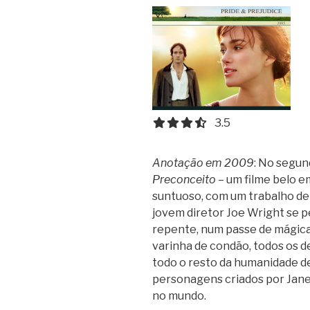
3.5 out of 5.0 stars
3.5
Anotação em 2009
: No segu
Preconceito
– um filme belo e
suntuoso, com um trabalho de
jovem diretor Joe Wright se 
repente, num passe de mágic
varinha de condão, todos os d
todo o resto da humanidade de
personagens criados por Jane
no mundo.