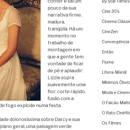
conter e sai um
By Star Filmes
pouco da sua
Cine 30's
narrativa firme,
Cinema Clássi
madura,
tranqüila. Há um
CineZen
momento no
Convergência 
trabalho de
montagem em
Então
que a gente tem
Fiume
vontade de ficar
de pé e aplaudir:
Lítera-Múndi
Lizzie sopra
Mínimos Óbvi
suavemente uma
flor; corte rápido,
Moda e Cinem
fusão com a
O Falcão Malt
de fogo explode numa festa.
O Rato Cinéfil
dade dolorosíssima sobre Darcy e sua
Os Filmes
m plano geral, uma paisagem verde