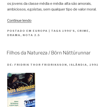
os jovens da classe média e média-alta são amorais,
ambiciosos, egoístas, sem qualquer tipo de valor moral.
“A
Continue lendo
Isca
POSTADO EM
EUROPA
|
TAGS
1990'S
,
CRIME
,
/
DRAMA
,
NOTA 2.5
L’Appat”
Filhos da Natureza / Börn Náttúrunnar
DE:
FRIDRIK THOR FRIDRIKSSON, ISLÂNDIA, 1991