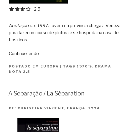
2.5 out of 5.0 stars
2.5
Anotação em 1997:
Jovem da província chega a Veneza
para fazer um curso de pintura e se hospeda na casa de
tios ricos.
“Almas
Continue lendo
Perdidas
POSTADO EM
EUROPA
|
TAGS
1970'S
,
DRAMA
,
/
NOTA 2.5
Anima
Persa”
A Separação / La Séparation
DE:
CHRISTIAN VINCENT, FRANÇA, 1994