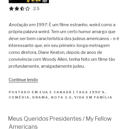
2.5 out of 5.0 stars
2.5
Anotação em 1997
: É um filme estranho, weird como a
própria palavra weird. Tem um certo humor amargo que
deve ser bem característica dos judeus americanos – e é
interessante que, em seu primeiro-longa metragem
como diretora, Diane Keaton, depois de anos de
convivência com Woody Allen, tenha feito um filme tão
profundamente, arraigadamente judeu.
“Meus
Continue lendo
Tios
POSTADO EM
EUA E CANADÁ
|
TAGS
1990'S
,
Heróis
COMÉDIA
,
DRAMA
,
NOTA 2.5
,
VIDA EM FAMÍLIA
/
Unstrung
Heroes”
Meus Queridos Presidentes / My Fellow
Americans