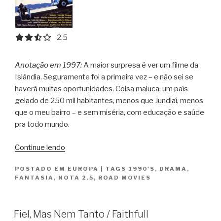
2.5 out of 5.0 stars
2.5
Anotação em 1997:
A maior surpresa é ver um filme da
Islândia. Seguramente foi a primeira vez – e não sei se
haverá muitas oportunidades. Coisa maluca, um país
gelado de 250 mil habitantes, menos que Jundiaí, menos
que o meu bairro – e sem miséria, com educação e saúde
pra todo mundo.
“Filhos
Continue lendo
da
POSTADO EM
EUROPA
|
TAGS
1990'S
,
DRAMA
,
Natureza
FANTASIA
,
NOTA 2.5
,
ROAD MOVIES
/
Börn
Náttúrunnar”
Fiel, Mas Nem Tanto / Faithfull