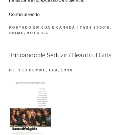
na história e no excesso de violência.
“Coisas
Continue lendo
Para
POSTADO EM
EUA E CANADÁ
|
TAGS
1990'S
,
Você
CRIME
,
NOTA 2.5
Fazer
em
Denver
Brincando de Seduzir / Beautiful Girls
Quando
Está
DE:
TED DEMME, EUA, 1996
Morto
/
Things
to
do
in
Denver
When
You’re