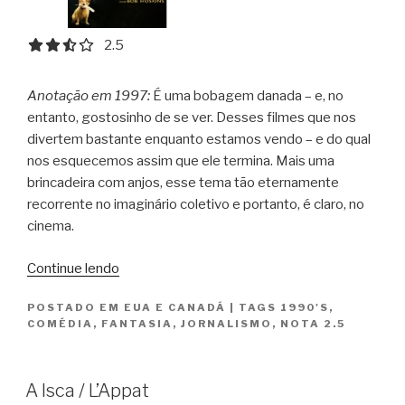
2.5 out of 5.0 stars
2.5
Anotação em 1997:
É uma bobagem danada – e, no
entanto, gostosinho de se ver. Desses filmes que nos
divertem bastante enquanto estamos vendo – e do qual
nos esquecemos assim que ele termina. Mais uma
brincadeira com anjos, esse tema tão eternamente
recorrente no imaginário coletivo e portanto, é claro, no
cinema.
“Michael
Continue lendo
–
POSTADO EM
EUA E CANADÁ
|
TAGS
1990'S
,
Anjo
COMÉDIA
,
FANTASIA
,
JORNALISMO
,
NOTA 2.5
e
Sedutor
/
A Isca / L’Appat
Michael”