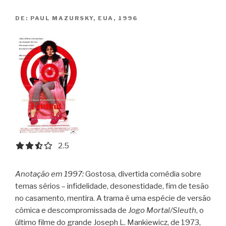
DE:
PAUL MAZURSKY, EUA, 1996
2.5 out of 5.0 stars
2.5
Anotação em 1997:
Gostosa, divertida comédia sobre
temas sérios – infidelidade, desonestidade, fim de tesão
no casamento, mentira. A trama é uma espécie de versão
cômica e descompromissada de
Jogo Mortal/Sleuth
, o
último filme do grande Joseph L. Mankiewicz, de 1973,