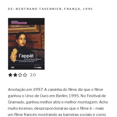
DE:
BERTRAND TAVERNIER, FRANÇA, 1995
2.0 out of 5.0 stars
2.0
Anotação em 1997:
A caixinha do filme diz que o filme
ganhou o Urso de Ouro em Berlim, 1995. No Festival de
Gramado, ganhou melhor atriz e melhor montagem. Acho
muito incenso, desproporcional ao que o filme é – mais
um filme francês mostrando as barreiras sociais e como