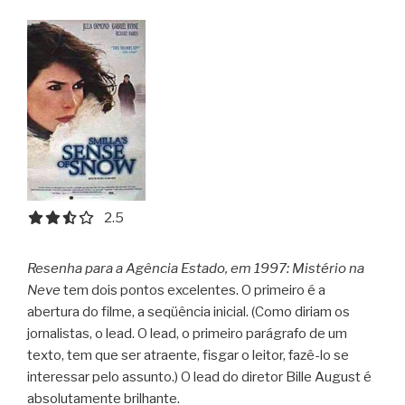
2.5 out of 5.0 stars
2.5
Resenha para a Agência Estado, em 1997: Mistério na
Neve
tem dois pontos excelentes. O primeiro é a
abertura do filme, a seqüência inicial. (Como diriam os
jornalistas, o lead. O lead, o primeiro parágrafo de um
texto, tem que ser atraente, fisgar o leitor, fazê-lo se
interessar pelo assunto.) O lead do diretor Bille August é
absolutamente brilhante.