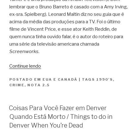
lembrar que o Bruno Barreto é casado com a Amy Irving,
ex-sra. Spielberg). Leonard Maltin diz no seu guia que é
acima da média das produções para a TV. Foi o último
filme de Vincent Price, e esse ator Keith Reddin, de
quem nunca tinha ouvido falar, é o autor do roteiro para
uma série da televisão americana chamada
Screenworks
.
“O
Continue lendo
Coração
POSTADO EM
EUA E CANADÁ
|
TAGS
1990'S
,
da
CRIME
,
NOTA 2.5
Justiça
/
The
Coisas Para Você Fazer em Denver
Heart
Quando Está Morto / Things to do in
of
Denver When You’re Dead
Justice”