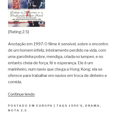
[Rating:2.5]
Anotação em 1997:
O filme é sensível, sobre o encontro
de um homem infeliz, inteiramente perdido na vida, com
uma garotinha pobre, mendiga, criada no lumpen, e no
entanto cheia de força, fé e esperança. Ele é um
marinheiro, num navio que chega a Hong Kong; ela se
oferece para trabalhar em navios em troca de dinheiro e
comida.
“Entre
Continue lendo
o
POSTADO EM
EUROPA
|
TAGS
1990'S
,
DRAMA
,
Inferno
NOTA 2.5
e