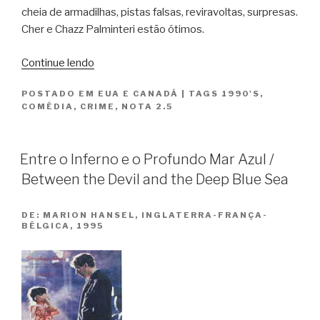
cheia de armadilhas, pistas falsas, reviravoltas, surpresas.
Cher e Chazz Palminteri estão ótimos.
“Fiel,
Continue lendo
Mas
POSTADO EM
EUA E CANADÁ
|
TAGS
1990'S
,
Nem
COMÉDIA
,
CRIME
,
NOTA 2.5
Tanto
/
Faithfull”
Entre o Inferno e o Profundo Mar Azul /
Between the Devil and the Deep Blue Sea
DE:
MARION HANSEL, INGLATERRA-FRANÇA-
BÉLGICA, 1995