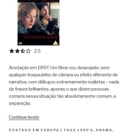
2.5 out of 5.0 stars
2.5
Anotação em 1997:
Um filme cru, despojado, sem
qualquer truquezinho de câmara ou efeito diferente de
narrativa, com diálogos extremamente realistas – nada
de frases brilhantes, apenas o que dizem pessoas
comuns nessa situação tão absolutamente comum, a
separação.
“A
Continue lendo
Separação
POSTADO EM
EUROPA
|
TAGS
1990'S
,
DRAMA
,
/