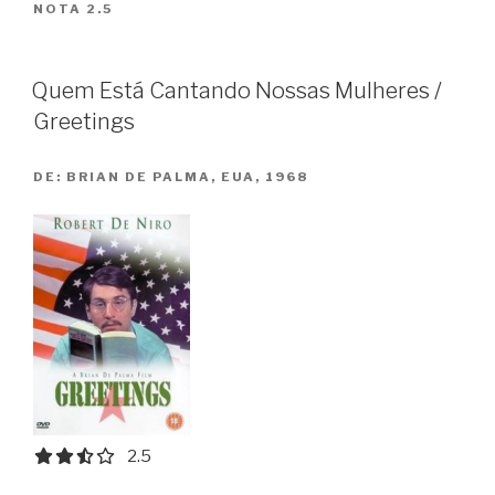
NOTA 2.5
La
Séparation”
Quem Está Cantando Nossas Mulheres /
Greetings
DE:
BRIAN DE PALMA, EUA, 1968
2.5 out of 5.0 stars
2.5