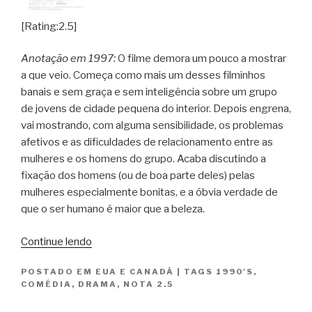
Dead”
[Rating:2.5]
Anotação em 1997:
O filme demora um pouco a mostrar
a que veio. Começa como mais um desses filminhos
banais e sem graça e sem inteligência sobre um grupo
de jovens de cidade pequena do interior. Depois engrena,
vai mostrando, com alguma sensibilidade, os problemas
afetivos e as dificuldades de relacionamento entre as
mulheres e os homens do grupo. Acaba discutindo a
fixação dos homens (ou de boa parte deles) pelas
mulheres especialmente bonitas, e a óbvia verdade de
que o ser humano é maior que a beleza.
“Brincando
Continue lendo
de
POSTADO EM
EUA E CANADÁ
|
TAGS
1990'S
,
Seduzir
COMÉDIA
,
DRAMA
,
NOTA 2.5
/
Beautiful