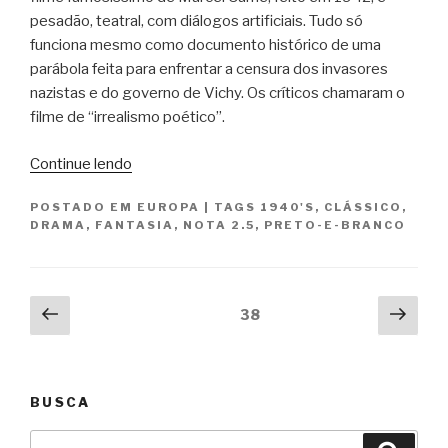
pesadão, teatral, com diálogos artificiais. Tudo só
funciona mesmo como documento histórico de uma
parábola feita para enfrentar a censura dos invasores
nazistas e do governo de Vichy. Os críticos chamaram o
filme de “irrealismo poético”.
“Os
Continue lendo
Visitantes
POSTADO EM
EUROPA
|
TAGS
1940'S
,
CLÁSSICO
,
da
DRAMA
,
FANTASIA
,
NOTA 2.5
,
PRETO-E-BRANCO
Noite
/
Les
Paginação
Visiteurs
Página
Próx
Página
38
du
anterior
pági
de
Soir”
posts
BUSCA
Pesquisar
Pesqu