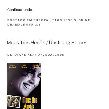
“Mistério
Continue lendo
na
POSTADO EM
EUROPA
|
TAGS
1990'S
,
CRIME
,
Neve
DRAMA
,
NOTA 2.5
/
Smilla’s
Sense
Meus Tios Heróis / Unstrung Heroes
of
Snow”
DE:
DIANE KEATON, EUA, 1995