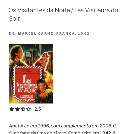
Girls”
Os Visitantes da Noite / Les Visiteurs du
Soir
DE:
MARCEL CARNÉ, FRANÇA, 1942
2.5 out of 5.0 stars
2.5
Anotação em 1996, com complemento em 2008:
O
filme famosíssimo de Marcel Carné, feito em 1942, é