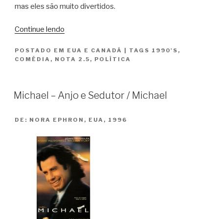
mas eles são muito divertidos.
“Meus
Continue lendo
Queridos
POSTADO EM
EUA E CANADÁ
|
TAGS
1990'S
,
Presidentes
COMÉDIA
,
NOTA 2.5
,
POLÍTICA
/
My
Fellow
Michael – Anjo e Sedutor / Michael
Americans”
DE:
NORA EPHRON, EUA, 1996