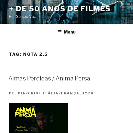
Pular
+ DE 50 ANOS DE FILMES
para
Por Sérgio Vaz
o
conteúdo
Menu
TAG:
NOTA 2.5
Almas Perdidas / Anima Persa
DE:
DINO RISI, ITÁLIA-FRANÇA, 1976