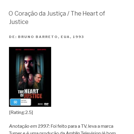
o
Profundo
O Coração da Justiça / The Heart of
Mar
Justice
Azul
/
DE:
BRUNO BARRETO, EUA, 1993
Between
the
Devil
and
the
Deep
Blue
Sea”
[Rating:2.5]
Anotação em 1997:
Foi feito para a TV, leva a marca
Turner e é uma produção da Amblin Television (é bom