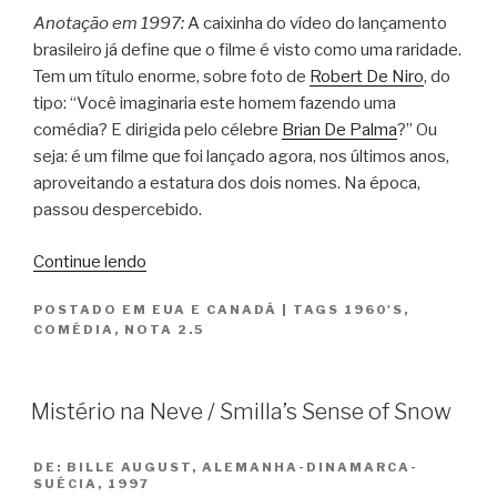
Anotação em 1997:
A caixinha do vídeo do lançamento
brasileiro já define que o filme é visto como uma raridade.
Tem um título enorme, sobre foto de
Robert De Niro
, do
tipo: “Você imaginaria este homem fazendo uma
comédia? E dirigida pelo célebre
Brian De Palma
?” Ou
seja: é um filme que foi lançado agora, nos últimos anos,
aproveitando a estatura dos dois nomes. Na época,
passou despercebido.
“Quem
Continue lendo
Está
POSTADO EM
EUA E CANADÁ
|
TAGS
1960'S
,
Cantando
COMÉDIA
,
NOTA 2.5
Nossas
Mulheres
/
Mistério na Neve / Smilla’s Sense of Snow
Greetings”
DE:
BILLE AUGUST, ALEMANHA-DINAMARCA-
SUÉCIA, 1997