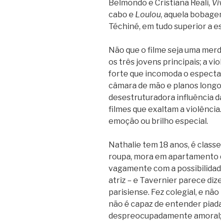
Belmondo e Cristiana Reali,
Vi
cabo e
Loulou
, aquela bobage
Téchiné, em tudo superior a es
Não que o filme seja uma merda
os três jovens principais; a v
forte que incomoda o espectad
câmara de mão e planos longos
desestruturadora influência d
filmes que exaltam a violênci
emoção ou brilho especial.
Nathalie tem 18 anos, é classe
roupa, mora em apartamento 
vagamente com a possibilidad
atriz – e Tavernier parece di
parisiense. Fez colegial, e nã
não é capaz de entender piada
despreocupadamente amoral; 