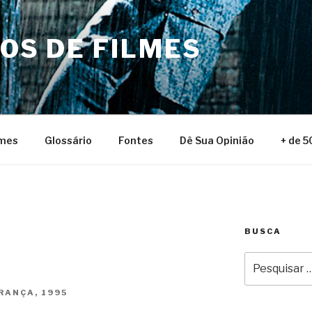
NOS DE FILMES
lmes
Glossário
Fontes
Dê Sua Opinião
+ de 5
BUSCA
Pesquisar
por:
RANÇA, 1995