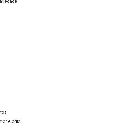
ariedade
gos
mor e ódio