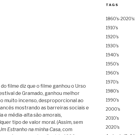
TAGS
1860's-2020's
1910's
1920's
1930's
1940's
1950's
1960's
1970's
 do filme diz que o filme ganhou o Urso
1980's
Festival de Gramado, ganhou melhor
1990's
o muito incenso, desproporcional ao
francês mostrando as barreiras sociais e
2000's
a e média-alta são amorais,
2010's
quer tipo de valor moral.
(Assim, sem
2020's
Um Estranho na minha Casa
, com