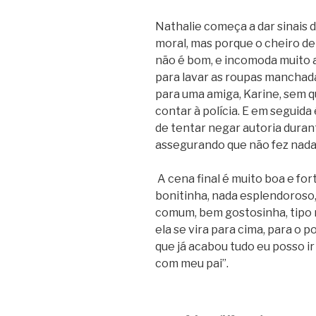
Nathalie começa a dar sinais 
moral, mas porque o cheiro de
não é bom, e incomoda muito a
para lavar as roupas manchad
para uma amiga, Karine, sem 
contar à polícia. E em seguida
de tentar negar autoria duran
assegurando que não fez nada,
A cena final é muito boa e fort
bonitinha, nada esplendoroso
comum, bem gostosinha, tipo m
ela se vira para cima, para o po
que já acabou tudo eu posso i
com meu pai”.