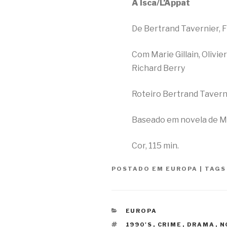
A Isca/L’Appat
De Bertrand Tavernier, F
Com Marie Gillain, Olivier
Richard Berry
Roteiro Bertrand Tavern
Baseado em novela de M
Cor, 115 min.
POSTADO EM
EUROPA
|
TAG
CATEGORIAS
EUROPA
TAGS
1990'S
,
CRIME
,
DRAMA
,
N