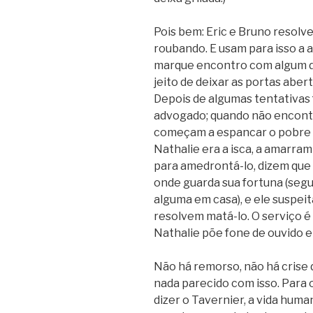
Pois bem: Eric e Bruno resolv
roubando. E usam para isso a a
marque encontro com algum d
jeito de deixar as portas aber
Depois de algumas tentativas 
advogado; quando não encont
começam a espancar o pobre h
Nathalie era a isca, a amarra
para amedrontá-lo, dizem que
onde guarda sua fortuna (se
alguma em casa), e ele suspeit
resolvem matá-lo. O serviço 
Nathalie põe fone de ouvido e
Não há remorso, não há crise
nada parecido com isso. Para 
dizer o Tavernier, a vida hum