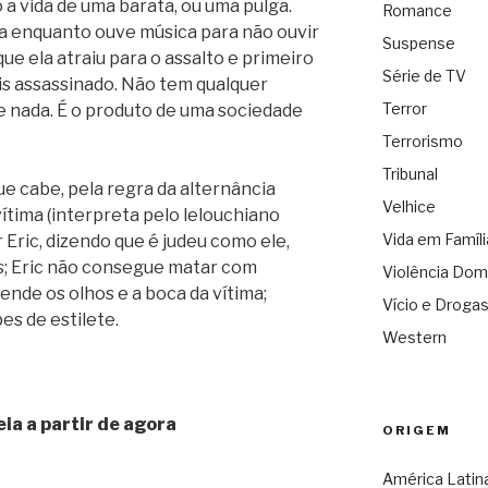
 a vida de uma barata, ou uma pulga.
Romance
ça enquanto ouve música para não ouvir
Suspense
e ela atraiu para o assalto e primeiro
Série de TV
s assassinado. Não tem qualquer
Terror
 nada. É o produto de uma sociedade
Terrorismo
Tribunal
e cabe, pela regra da alternância
Velhice
vítima (interpreta pelo lelouchiano
Vida em Famíli
Eric, dizendo que é judeu como ele,
os; Eric não consegue matar com
Violência Dom
ende os olhos e a boca da vítima;
Vício e Droga
es de estilete.
Western
leia a partir de agora
ORIGEM
América Latin