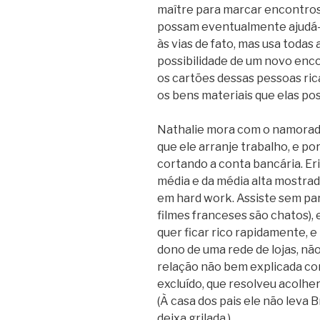
maître para marcar encontros
possam eventualmente ajudá-l
às vias de fato, mas usa todas 
possibilidade de um novo enc
os cartões dessas pessoas ri
os bens materiais que elas po
Nathalie mora com o namorado,
que ele arranje trabalho, e po
cortando a conta bancária. Er
média e da média alta mostrad
em hard work. Assiste sem par
filmes franceses são chatos), e
quer ficar rico rapidamente, e
dono de uma rede de lojas, nã
relação não bem explicada co
excluído, que resolveu acolhe
(À casa dos pais ele não leva 
deixa grilada.)