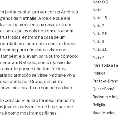
Nota 0.5
Nota 1
em juntar capital pra vencer na América
Nota 1.5
genda de Nathalie. A idéia é que ela
esses homens em sua casa, e dê um
Nota 2
tas para que os dois entrem e roubem.
Nota 2.5
frustradas, entram na casa de um
Nota 3
ram dinheiro nem cofre com fortunas,
Nota 3.5
omem; para não dar na vista que
m também, e a levam para outro cômodo;
Nota 4
 mataram Nathalie; como ele não diz
Para Toda a Fa
guramente porque não tem fortuna
Política
aria da armação se visse Nathalie viva,
Preto-e-Bran
é executado por Bruno, enquanto
 ouve música alto no cômodo ao lado.
QuasePornô
Racismo e Imi
 de consciência, não há absolutamente
Religião
os jovens parisienses de hoje, parece
Road Movies
ana é como mostram os filmes