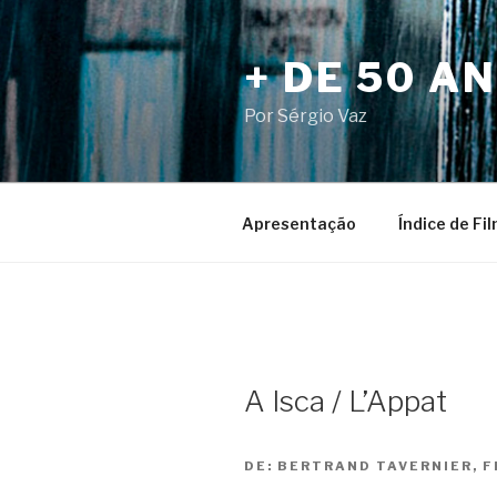
Pular
para
+ DE 50 A
o
conteúdo
Por Sérgio Vaz
Apresentação
Índice de Fi
A Isca / L’Appat
DE:
BERTRAND TAVERNIER, F