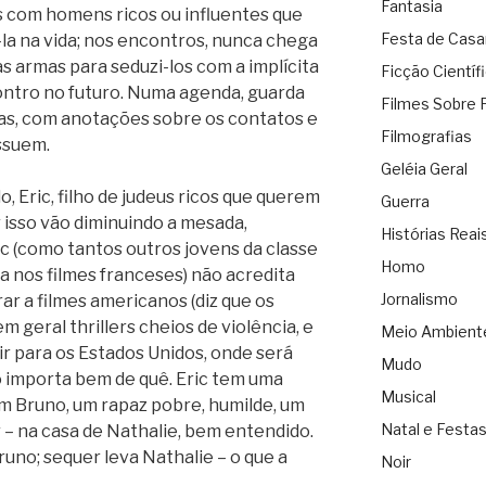
Fantasia
 com homens ricos ou influentes que
Festa de Cas
a na vida; nos encontros, nunca chega
as armas para seduzi-los com a implícita
Ficção Científ
ontro no futuro. Numa agenda, guarda
Filmes Sobre 
cas, com anotações sobre os contatos e
Filmografias
ssuem.
Geléia Geral
 Eric, filho de judeus ricos que querem
Guerra
r isso vão diminuindo a mesada,
Histórias Reai
ic (como tantos outros jovens da classe
Homo
a nos filmes franceses) não acredita
Jornalismo
ar a filmes americanos (diz que os
m geral thrillers cheios de violência, e
Meio Ambient
 ir para os Estados Unidos, onde será
Mudo
o importa bem de quê. Eric tem uma
Musical
m Bruno, um rapaz pobre, humilde, um
Natal e Festa
r – na casa de Nathalie, bem entendido.
Bruno; sequer leva Nathalie – o que a
Noir