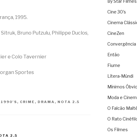
By Star Filmes
Cine 30's
rança, 1995.
Cinema Clássi
 Sitruk, Bruno Putzulu, Philippe Duclos,
CineZen
Convergência 
Então
ier e Colo Tavernier
Fiume
organ Sportes
Lítera-Múndi
Mínimos Óbvi
Moda e Cinem
S
1990'S
,
CRIME
,
DRAMA
,
NOTA 2.5
O Falcão Malt
O Rato Cinéfil
Os Filmes
OTA 2.5