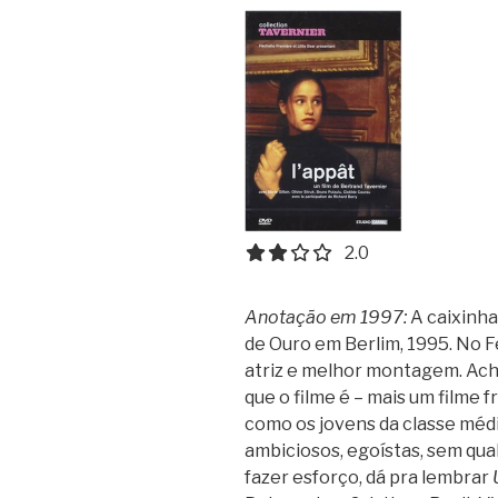
2.0 out of 5.0 stars
2.0
Anotação em 1997:
A caixinha
de Ouro em Berlim, 1995. No 
atriz e melhor montagem. Ach
que o filme é – mais um filme 
como os jovens da classe médi
ambiciosos, egoístas, sem qual
fazer esforço, dá pra lembrar