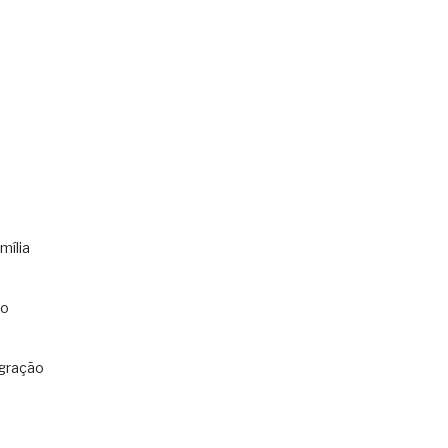
mília
co
gração