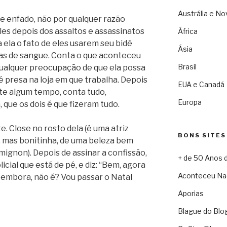
Austrália e No
de enfado, não por qualquer razão
les depois dos assaltos e assassinatos
África
 ela o fato de eles usarem seu bidê
Ásia
as de sangue. Conta o que aconteceu
Brasil
qualquer preocupação de que ela possa
 é presa na loja em que trabalha. Depois
EUA e Canadá
te algum tempo, conta tudo,
Europa
 que os dois é que fizeram tudo.
e. Close no rosto dela (é uma atriz
BONS SITES
, mas bonitinha, de uma beleza bem
ignon). Depois de assinar a confissão,
+ de 50 Anos 
licial que está de pé, e diz: “Bem, agora
Aconteceu Na
r embora, não é? Vou passar o Natal
Aporias
Blague do Blo