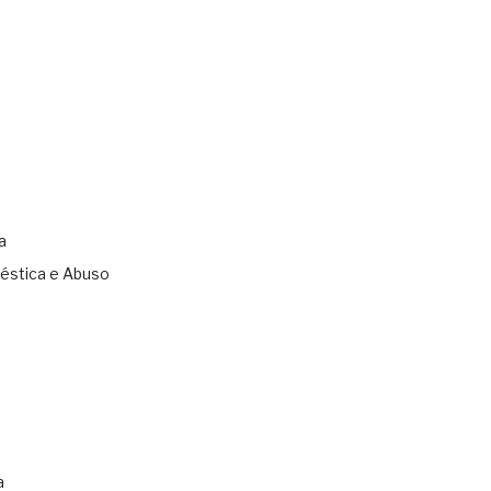
a
éstica e Abuso
s
a