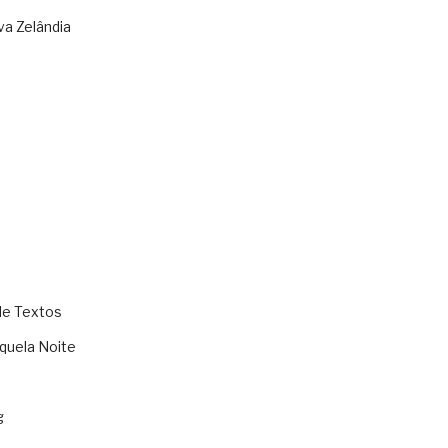
va Zelândia
de Textos
quela Noite
g