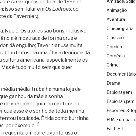
Amizade/Solid
ver e Amar
, que vi no final de 1996 no
m; isso sem falar em
Os Ladrões
, do
Animação
te da Tavernier.)
Aventura
Cinebiografia
. Não é. Os atores são bons, inclusive
Clássico
iolência é mostrada de forma crua e
or, dá engulho; Tavernier usa muita
Comida
, bem feitos; há uma óbvia denúncia da
Comédia
a cultura americana, especialmente os
Crime
a. Mas é tudo muito sem qualquer
Documentário
Drama
 média média, trabalha numa loja de
Espionagem
que ganhou da mãe e sonha
Espionangem
e de virar manequim ou cantora ou
Esportes & Jo
zer que esse é o sonho de toda menina
o tentou faculdade. É tida como burrinha;
EUA-Europa: a
s, por exemplo. É
Faith Hill
frequenta um bar elegante, usa o