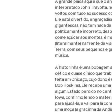
A grande piada aqui é que o a
interpretado John Travolta, 
voltou com tudo ao sucesso co
Ele está divertido, engraçadís
gigantescas, não tem nada de 
politicamente incorreto, desb
come açúcar aos montes, é me
(literalmente) na frente de vis
Terra, com seus pequenos e g
música.
A historinha é uma bobagem sem
cético e quase cínico que trab
feita em Chicago, cujo dono é
Bob Hoskins). Ele recebe uma 
algum Estado perdido no centr
Iowa, confirmo lendo o materi
para ajudá-la, e vai para lá co
uma moça (a gracinha da Andi