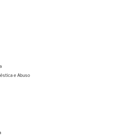
a
éstica e Abuso
s
a