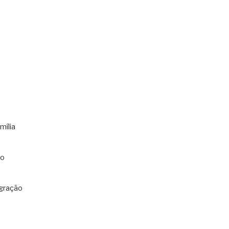
mília
co
gração