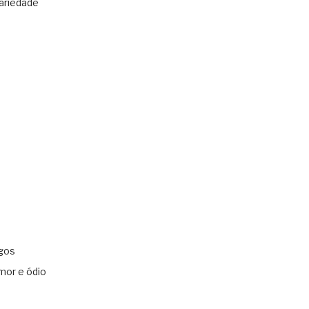
ariedade
gos
mor e ódio