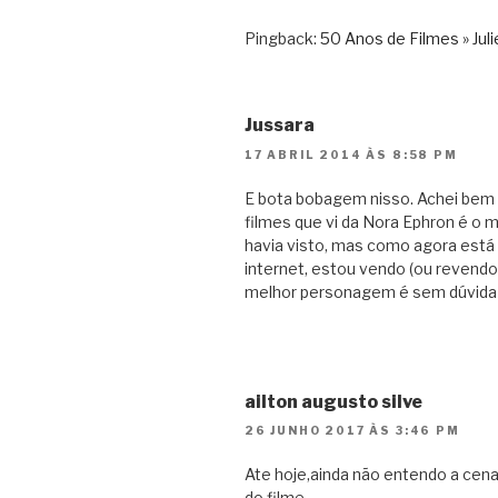
Pingback:
50 Anos de Filmes » Julie
Jussara
17 ABRIL 2014 ÀS 8:58 PM
E bota bobagem nisso. Achei bem 
filmes que vi da Nora Ephron é o m
havia visto, mas como agora está 
internet, estou vendo (ou revendo
melhor personagem é sem dúvida 
ailton augusto silve
26 JUNHO 2017 ÀS 3:46 PM
Ate hoje,ainda não entendo a cena
do filme.