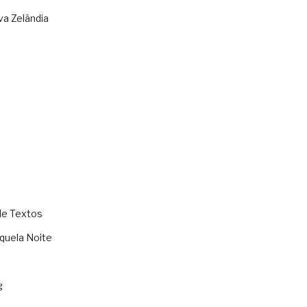
va Zelândia
de Textos
quela Noite
g