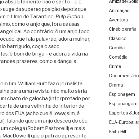
Amizade/Solid
njo absolutamente não é santo – e é
no auge da superexposição depois que
Animação
m o filme de Tarantino,
Pulp Fiction
.
Aventura
simo, como o anjo que, fora as asas
Cinebiografia
angelical. Ao contrário: é um anjo todo
Clássico
ocado, que fala palavrão, adora mulher,
io barrigudo, coça o saco
Comida
itas, é bom de briga – e adora a vida na
Comédia
randes prazeres, como a dança, a
Crime
Documentário
 fim. William Hurt faz o jornalista
Drama
alha para uma revista não muito séria
Espionagem
 um chato de galocha (interpretado por
Espionangem
carta de uma velhinha do interior de
Esportes & Jo
o dos EUA (acho que é Iowa; sim, é
al), falando que um anjo desceu do céu
EUA-Europa: a
m um colega (Robert Pastorelli) e mais
Faith Hill
e MacDowell) que o patrão apresenta