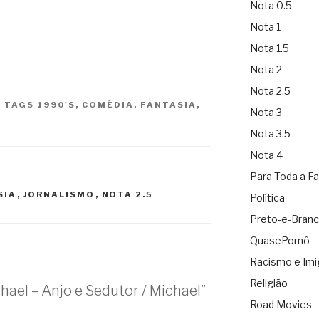
Nota 0.5
Nota 1
Nota 1.5
Nota 2
Nota 2.5
|
TAGS
1990'S
,
COMÉDIA
,
FANTASIA
,
Nota 3
Nota 3.5
Nota 4
Para Toda a Fa
SIA
,
JORNALISMO
,
NOTA 2.5
Política
Preto-e-Bran
QuasePornô
Racismo e Imi
Religião
ael – Anjo e Sedutor / Michael”
Road Movies