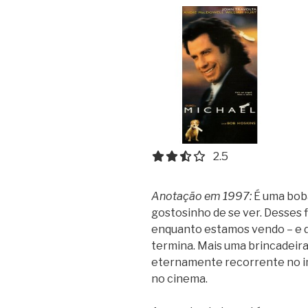
2.5 out of 5.0 stars
2.5
Anotação em 1997:
É uma bob
gostosinho de se ver. Desses 
enquanto estamos vendo – e d
termina. Mais uma brincadeira
eternamente recorrente no ima
no cinema.