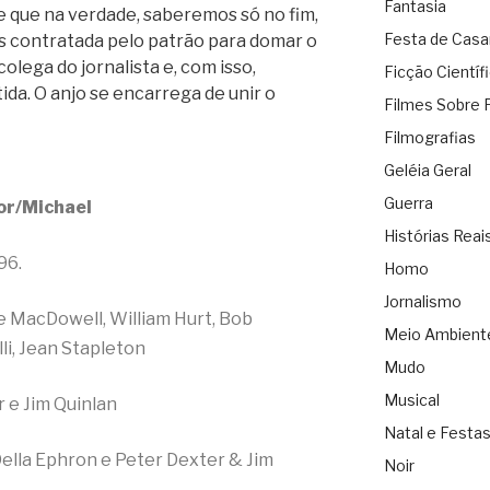
Fantasia
e que na verdade, saberemos só no fim,
Festa de Cas
s contratada pelo patrão para domar o
lega do jornalista e, com isso,
Ficção Científ
tida. O anjo se encarrega de unir o
Filmes Sobre 
Filmografias
Geléia Geral
Guerra
or/Michael
Histórias Reai
96.
Homo
Jornalismo
e MacDowell, William Hurt, Bob
Meio Ambient
li, Jean Stapleton
Mudo
Musical
 e Jim Quinlan
Natal e Festa
ella Ephron e Peter Dexter & Jim
Noir