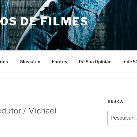
NOS DE FILMES
lmes
Glossário
Fontes
Dê Sua Opinião
+ de 5
BUSCA
edutor / Michael
Pesquisar
por:
6