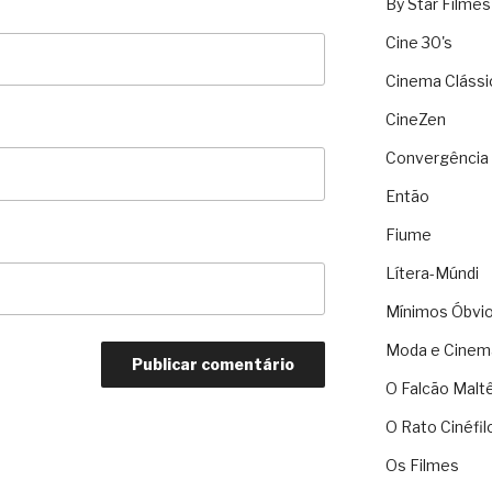
By Star Filmes
Cine 30's
Cinema Clássi
CineZen
Convergência 
Então
Fiume
Lítera-Múndi
Mínimos Óbvi
Moda e Cinem
O Falcão Malt
O Rato Cinéfil
Os Filmes