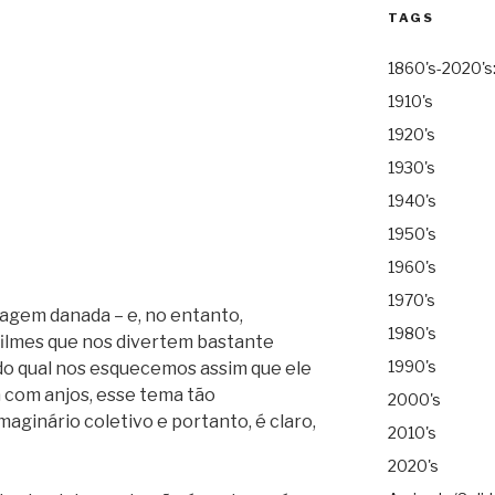
TAGS
1860's-2020's
1910's
1920's
1930's
1940's
1950's
1960's
1970's
agem danada – e, no entanto,
1980's
filmes que nos divertem bastante
1990's
o qual nos esquecemos assim que ele
 com anjos, esse tema tão
2000's
ginário coletivo e portanto, é claro,
2010's
2020's