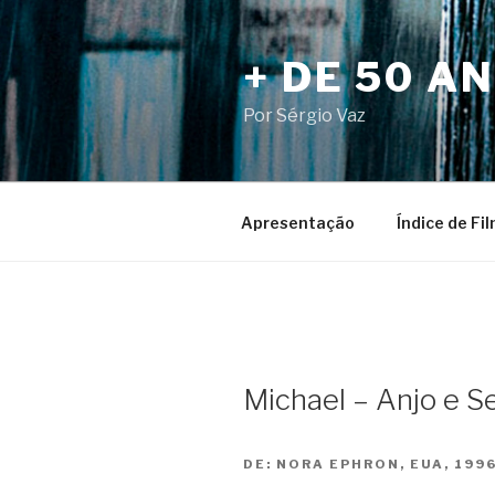
Pular
para
+ DE 50 A
o
conteúdo
Por Sérgio Vaz
Apresentação
Índice de Fi
Michael – Anjo e S
DE:
NORA EPHRON, EUA, 199