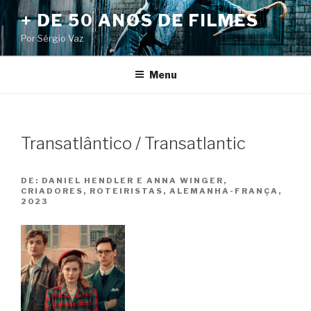
Pular
+ DE 50 ANOS DE FILMES
para
Por Sérgio Vaz
o
conteúdo
Menu
Transatlântico / Transatlantic
DE:
DANIEL HENDLER E ANNA WINGER,
CRIADORES, ROTEIRISTAS, ALEMANHA-FRANÇA,
2023