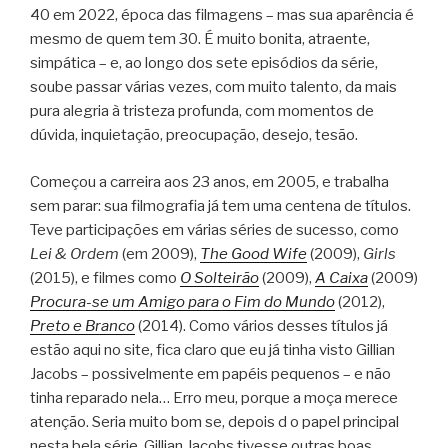
40 em 2022, época das filmagens – mas sua aparência é
mesmo de quem tem 30. É muito bonita, atraente,
simpática – e, ao longo dos sete episódios da série,
soube passar várias vezes, com muito talento, da mais
pura alegria à tristeza profunda, com momentos de
dúvida, inquietação, preocupação, desejo, tesão.
Começou a carreira aos 23 anos, em 2005, e trabalha
sem parar: sua filmografia já tem uma centena de títulos.
Teve participações em várias séries de sucesso, como
Lei & Ordem
(em 2009),
The Good Wife
(2009),
Girls
(2015), e filmes como
O Solteirão
(2009),
A Caixa
(2009)
Procura-se um Amigo para o Fim do Mundo
(2012),
Preto e Branco
(2014). Como vários desses títulos já
estão aqui no site, fica claro que eu já tinha visto Gillian
Jacobs – possivelmente em papéis pequenos – e não
tinha reparado nela… Erro meu, porque a moça merece
atenção. Seria muito bom se, depois d o papel principal
nesta bela série, Gillian Jacobs tivesse outras boas