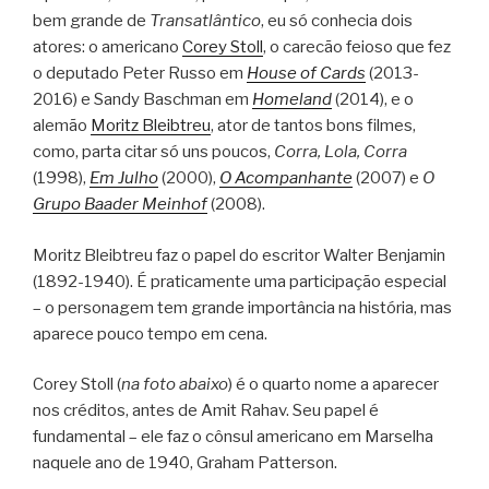
bem grande de
Transatlântico
, eu só conhecia dois
atores: o americano
Corey Stoll
, o carecão feioso que fez
o deputado Peter Russo em
House of Cards
(2013-
2016) e Sandy Baschman em
Homeland
(2014), e o
alemão
Moritz Bleibtreu
, ator de tantos bons filmes,
como, parta citar só uns poucos,
Corra, Lola, Corra
(1998),
Em Julho
(2000),
O Acompanhante
(2007) e
O
Grupo Baader Meinhof
(2008).
Moritz Bleibtreu faz o papel do escritor Walter Benjamin
(1892-1940). É praticamente uma participação especial
– o personagem tem grande importância na história, mas
aparece pouco tempo em cena.
Corey Stoll (
na foto abaixo
) é o quarto nome a aparecer
nos créditos, antes de Amit Rahav. Seu papel é
fundamental – ele faz o cônsul americano em Marselha
naquele ano de 1940, Graham Patterson.