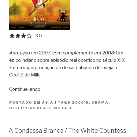
3.0 out of 5.0 stars
3.0
Anotação em 2007, com complemento em 2008:
Um
épico indiano sobre episódio real ocorrido no século XIX.
É uma superprodução de deixar babando de inveja o
Cecil B.de Mille.
“O
Continue lendo
Motim
POSTADO EM
ÁSIA
|
TAGS
2000'S
,
DRAMA
,
/
HISTÓRIAS REAIS
,
NOTA 3
Mangal
Pandey:
The
A Condessa Branca / The White Countess
Rising”