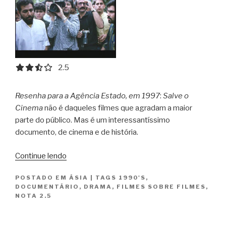
2.5 out of 5.0 stars
2.5
Resenha para a Agência Estado, em 1997
:
Salve o
Cinema
não é daqueles filmes que agradam a maior
parte do público. Mas é um interessantíssimo
documento, de cinema e de história.
“Salve
Continue lendo
o
POSTADO EM
ÁSIA
|
TAGS
1990'S
,
Cinema
DOCUMENTÁRIO
,
DRAMA
,
FILMES SOBRE FILMES
,
/
NOTA 2.5
Salaam
Cinema”