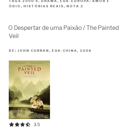
TAGS
2000'S
,
DRAMA
,
EUA-EUROPA: AMOR E
Marie
ÓDIO
,
HISTÓRIAS REAIS
,
NOTA 2
Antoinette”
O Despertar de uma Paixão / The Painted
Veil
DE:
JOHN CURRAN, EUA-CHINA, 2006
3.5 out of 5.0 stars
3.5