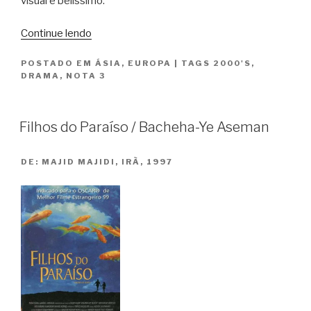
visual é belíssimo.
“A
Continue lendo
Condessa
POSTADO EM
ÁSIA
,
EUROPA
|
TAGS
2000'S
,
Branca
DRAMA
,
NOTA 3
/
The
White
Filhos do Paraíso / Bacheha-Ye Aseman
Countess”
DE:
MAJID MAJIDI, IRÃ, 1997