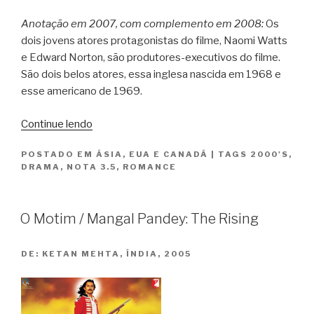
Anotação em 2007, com complemento em 2008:
Os
dois jovens atores protagonistas do filme, Naomi Watts
e Edward Norton, são produtores-executivos do filme.
São dois belos atores, essa inglesa nascida em 1968 e
esse americano de 1969.
“O
Continue lendo
Despertar
POSTADO EM
ÁSIA
,
EUA E CANADÁ
|
TAGS
2000'S
,
de
DRAMA
,
NOTA 3.5
,
ROMANCE
uma
Paixão
/
O Motim / Mangal Pandey: The Rising
The
Painted
DE:
KETAN MEHTA, ÍNDIA, 2005
Veil”