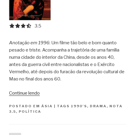
3.5 out of 5.0 stars
3.5
Anotação em 1996
: Um filme tão belo e bom quanto
pesado e triste. Acompanha a trajetória de uma família
numa cidade do interior da China, desde os anos 40,
antes da guerra civil entre nacionalistas e o Exército
Vermelho, até depois do furacão da revolução cultural de
Mao no final dos anos 60.
“Tempos
Continue lendo
de
POSTADO EM
ÁSIA
|
TAGS
1990'S
,
DRAMA
,
NOTA
Viver
3.5
,
POLÍTICA
/
Hoozhe”