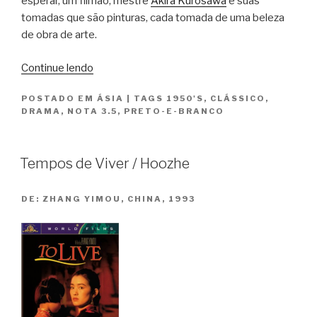
esperar, um filmão, mestre
Akira Kurosawa
e suas
tomadas que são pinturas, cada tomada de uma beleza
de obra de arte.
“Trono
Continue lendo
Manchado
POSTADO EM
ÁSIA
|
TAGS
1950'S
,
CLÁSSICO
,
de
DRAMA
,
NOTA 3.5
,
PRETO-E-BRANCO
Sangue
/
Kumonosu
Tempos de Viver / Hoozhe
jô”
DE:
ZHANG YIMOU, CHINA, 1993