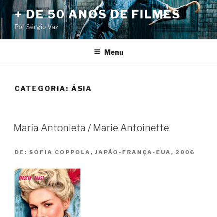
Pular
+ DE 50 ANOS DE FILMES
para
Por Sérgio Vaz
o
conteúdo
Menu
CATEGORIA:
ÁSIA
Maria Antonieta / Marie Antoinette
DE:
SOFIA COPPOLA, JAPÃO-FRANÇA-EUA, 2006