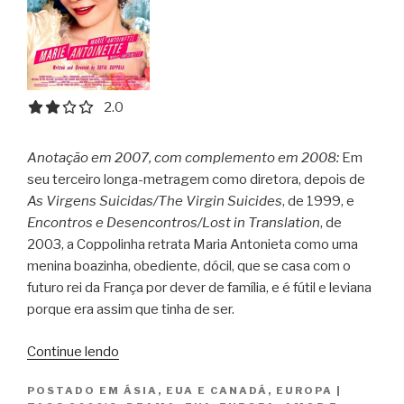
2.0 out of 5.0 stars
2.0
Anotação em 2007, com complemento em 2008:
Em
seu terceiro longa-metragem como diretora, depois de
As Virgens Suicidas/The Virgin Suicides
, de 1999, e
Encontros e Desencontros/Lost in Translation
, de
2003, a Coppolinha retrata Maria Antonieta como uma
menina boazinha, obediente, dócil, que se casa com o
futuro rei da França por dever de família, e é fútil e leviana
porque era assim que tinha de ser.
“Maria
Continue lendo
Antonieta
POSTADO EM
ÁSIA
,
EUA E CANADÁ
,
EUROPA
|
/