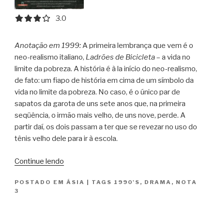
3.0 out of 5.0 stars
3.0
Anotação em 1999:
A primeira lembrança que vem é o
neo-realismo italiano,
Ladrões de Bicicleta
– a vida no
limite da pobreza. A história é à la início do neo-realismo,
de fato: um fiapo de história em cima de um símbolo da
vida no limite da pobreza. No caso, é o único par de
sapatos da garota de uns sete anos que, na primeira
seqüência, o irmão mais velho, de uns nove, perde. A
partir daí, os dois passam a ter que se revezar no uso do
tênis velho dele para ir à escola.
“Filhos
Continue lendo
do
POSTADO EM
ÁSIA
|
TAGS
1990'S
,
DRAMA
,
NOTA
Paraíso
3
/
Bacheha-