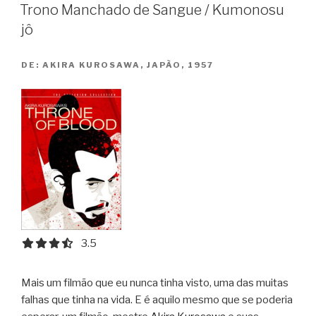
Trono Manchado de Sangue / Kumonosu
jô
DE:
AKIRA KUROSAWA, JAPÃO, 1957
3.5 out of 5.0 stars
3.5
Mais um filmão que eu nunca tinha visto, uma das muitas
falhas que tinha na vida. E é aquilo mesmo que se poderia