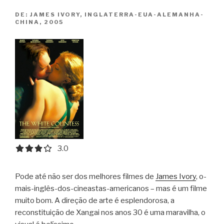
DE:
JAMES IVORY, INGLATERRA-EUA-ALEMANHA-
CHINA, 2005
3.0 out of 5.0 stars
3.0
Pode até não ser dos melhores filmes de
James Ivory
, o-
mais-inglês-dos-cineastas-americanos – mas é um filme
muito bom. A direção de arte é esplendorosa, a
reconstituição de Xangai nos anos 30 é uma maravilha, o