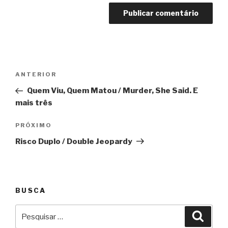
Navegação
Anterior
ANTERIOR
de
Quem Viu, Quem Matou / Murder, She Said. E
Post
mais três
Próximo
PRÓXIMO
Risco Duplo / Double Jeopardy
BUSCA
Pesquisar
Pesqu
por: