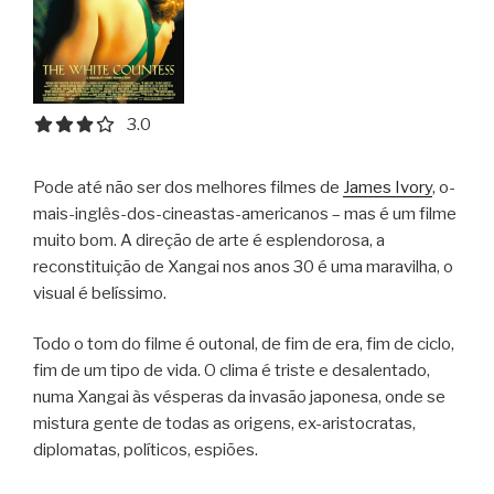
3.0 out of 5.0 stars
3.0
Pode até não ser dos melhores filmes de
James Ivory
, o-
mais-inglês-dos-cineastas-americanos – mas é um filme
muito bom. A direção de arte é esplendorosa, a
reconstituição de Xangai nos anos 30 é uma maravilha, o
visual é belíssimo.
Todo o tom do filme é outonal, de fim de era, fim de ciclo,
fim de um tipo de vida. O clima é triste e desalentado,
numa Xangai às vésperas da invasão japonesa, onde se
mistura gente de todas as origens, ex-aristocratas,
diplomatas, políticos, espiões.