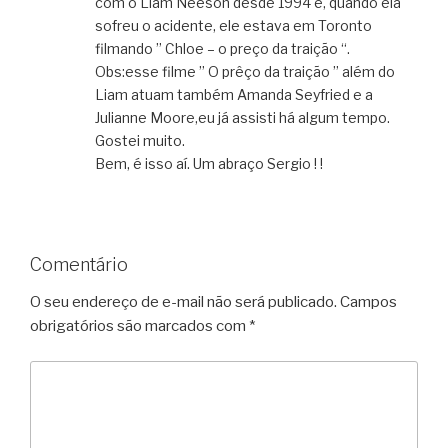
com o Liam Neeson desde 1994 e, quando ela
sofreu o acidente, ele estava em Toronto
filmando ” Chloe – o preço da traição “.
Obs:esse filme ” O prêço da traição ” além do
Liam atuam também Amanda Seyfried e a
Julianne Moore,eu já assisti há algum tempo.
Gostei muito.
Bem, é isso aí. Um abraço Sergio ! !
Comentário
O seu endereço de e-mail não será publicado.
Campos
obrigatórios são marcados com
*