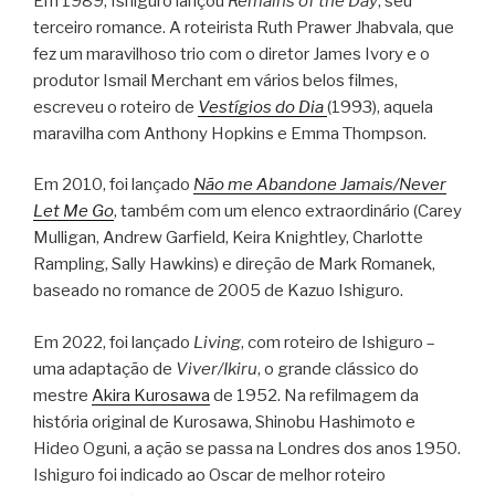
Em 1989, Ishiguro lançou
Remains of the Day
, seu
terceiro romance. A roteirista Ruth Prawer Jhabvala, que
fez um maravilhoso trio com o diretor James Ivory e o
produtor Ismail Merchant em vários belos filmes,
escreveu o roteiro de
Vestígios do Dia
(1993), aquela
maravilha com Anthony Hopkins e Emma Thompson.
Em 2010, foi lançado
Não me Abandone Jamais/Never
Let Me Go
, também com um elenco extraordinário (Carey
Mulligan, Andrew Garfield, Keira Knightley, Charlotte
Rampling, Sally Hawkins) e direção de Mark Romanek,
baseado no romance de 2005 de Kazuo Ishiguro.
Em 2022, foi lançado
Living
, com roteiro de Ishiguro –
uma adaptação de
Viver/Ikiru
, o grande clássico do
mestre
Akira Kurosawa
de 1952. Na refilmagem da
história original de Kurosawa, Shinobu Hashimoto e
Hideo Oguni, a ação se passa na Londres dos anos 1950.
Ishiguro foi indicado ao Oscar de melhor roteiro