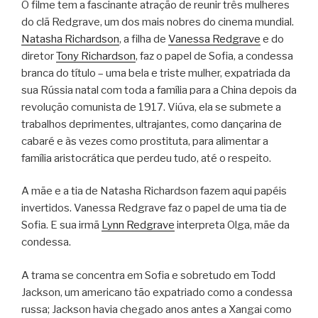
O filme tem a fascinante atração de reunir três mulheres
do clã Redgrave, um dos mais nobres do cinema mundial.
Natasha Richardson
, a filha de
Vanessa Redgrave
e do
diretor
Tony Richardson
, faz o papel de Sofia, a condessa
branca do título – uma bela e triste mulher, expatriada da
sua Rússia natal com toda a família para a China depois da
revolução comunista de 1917. Viúva, ela se submete a
trabalhos deprimentes, ultrajantes, como dançarina de
cabaré e às vezes como prostituta, para alimentar a
família aristocrática que perdeu tudo, até o respeito.
A mãe e a tia de Natasha Richardson fazem aqui papéis
invertidos. Vanessa Redgrave faz o papel de uma tia de
Sofia. E sua irmã
Lynn Redgrave
interpreta Olga, mãe da
condessa.
A trama se concentra em Sofia e sobretudo em Todd
Jackson, um americano tão expatriado como a condessa
russa; Jackson havia chegado anos antes a Xangai como