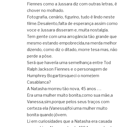
Fiennes como a Jussara diz com outras letras, é
chover no molhado.
Fotografia, cenário, figurino, tudo é lindo neste
filme.Desalento,falta de esperança assim como
voce e Jussara disseram e, muita nostalgia.
Tem gente com uma arrogância tão grande que
mesmo estando empobrecida,na merda melhor
dizendo, como diz o ditado, morre tesa mas, não
perde a pôse.
Será que havería uma semelhança entre Tod
Ralph Jackson Fiennes e o personagem de
Humphrey Bogart(esqueci o nome)em
Casablanca?
A Natasha morreu tão nova, 45 anos . . .
Era uma mulher muito bonita,como sua mãe,a
Vanessa,sim,porque pelos seus traços com
certeza ela (Vanessa)foi uma mulher muito
bonita quando jóvem.
Li em curiosidades que a Natasha era casada