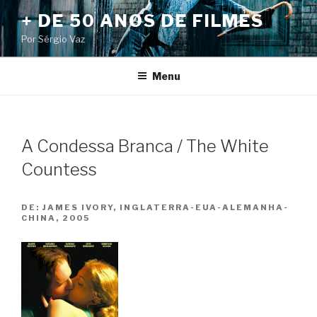
Pular
+ DE 50 ANOS DE FILMES
para
Por Sérgio Vaz
o
conteúdo
Menu
A Condessa Branca / The White
Countess
DE:
JAMES IVORY, INGLATERRA-EUA-ALEMANHA-
CHINA, 2005