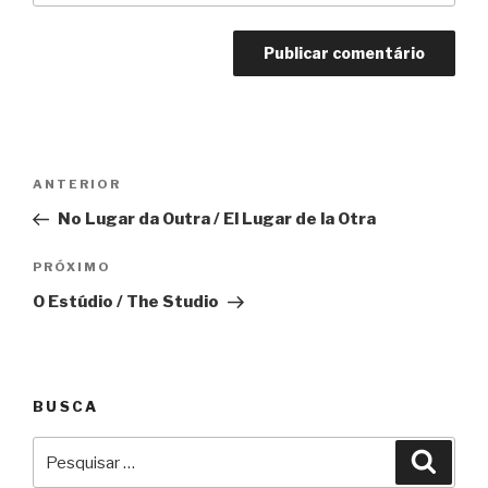
Navegação
Anterior
ANTERIOR
de
No Lugar da Outra / El Lugar de la Otra
Post
Próximo
PRÓXIMO
O Estúdio / The Studio
BUSCA
Pesquisar
Pesqu
por: