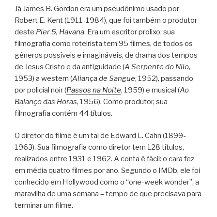
Já James B. Gordon era um pseudônimo usado por
Robert E. Kent (1911-1984), que foi também o produtor
deste
Pier 5, Havana
. Era um escritor prolixo: sua
filmografia como roteirista tem 95 filmes, de todos os
gêneros possíveis e imagináveis, de drama dos tempos
de Jesus Cristo e da antiguidade (
A Serpente do Nilo
,
1953) a western (
Aliança de Sangue
, 1952), passando
por policial noir (
Passos na Noite
, 1959) e musical (
Ao
Balanço das Horas
, 1956). Como produtor, sua
filmografia contém 44 títulos.
O diretor do filme é um tal de Edward L. Cahn (1899-
1963). Sua filmografia como diretor tem 128 títulos,
realizados entre 1931 e 1962. A conta é fácil: o cara fez
em média quatro filmes por ano. Segundo o IMDb, ele foi
conhecido em Hollywood como o “one-week wonder”, a
maravilha de uma semana – tempo de que precisava para
terminar um filme.