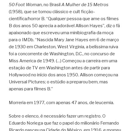
50 Foot Woman
, no Brasil
A Mulher de 15 Metros
(1958), que se tornou clássico e cult ficção-
científica/horror B. “Qualquer pessoa que ame os filmes
B dos anos 50 aprecia a adorável Allison Hayes”, diz o fã
apaixonado que escreveu uma minibiografia da moça
para o IMDb. “Nascida Mary Jane Hayes em 6 de março
de 1930 em Charleston, West Virginia, a belíssima ruiva
foi a concorrente de Washington, D.C., no concurso de
Miss America de 1949. (…) Começou a carreira em uma
estação de TV em Washington antes de partir para
Hollywood no início dos anos 1950. Allison começou na
Universal Pictures; o estúdio a preparou bem, mas
apenas para filmes B.”
Morreria em 1977, com apenas 47 anos, de leucemia.
Sobre o elenco, é necessário fazer um registro. O
Eduardo Noriega que faz o papel do milionário Fernando
Ricardo nasceu na Cidade do México, em 1916, e morreu