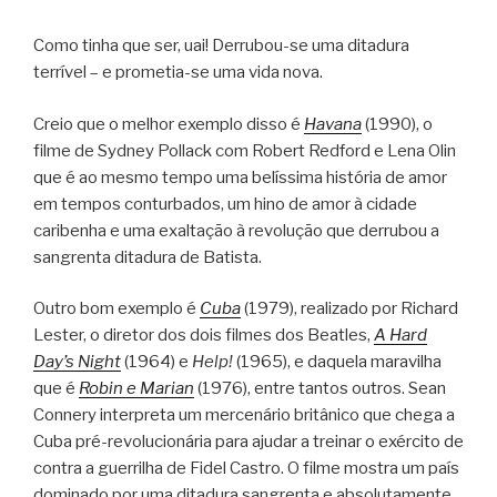
Como tinha que ser, uai! Derrubou-se uma ditadura
terrível – e prometia-se uma vida nova.
Creio que o melhor exemplo disso é
Havana
(1990), o
filme de Sydney Pollack com Robert Redford e Lena Olin
que é ao mesmo tempo uma belíssima história de amor
em tempos conturbados, um hino de amor à cidade
caribenha e uma exaltação à revolução que derrubou a
sangrenta ditadura de Batista.
Outro bom exemplo é
Cuba
(1979), realizado por Richard
Lester, o diretor dos dois filmes dos Beatles,
A Hard
Day’s Night
(1964) e
Help!
(1965), e daquela maravilha
que é
Robin e Marian
(1976), entre tantos outros. Sean
Connery interpreta um mercenário britânico que chega a
Cuba pré-revolucionária para ajudar a treinar o exército de
contra a guerrilha de Fidel Castro. O filme mostra um país
dominado por uma ditadura sangrenta e absolutamente