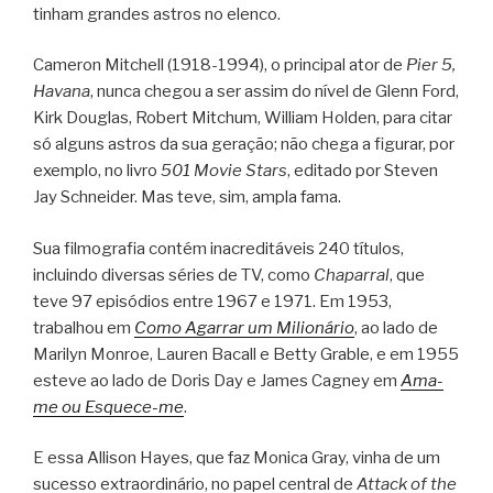
tinham grandes astros no elenco.
Cameron Mitchell (1918-1994), o principal ator de
Pier 5,
Havana
, nunca chegou a ser assim do nível de Glenn Ford,
Kirk Douglas, Robert Mitchum, William Holden, para citar
só alguns astros da sua geração; não chega a figurar, por
exemplo, no livro
501 Movie Stars
, editado por Steven
Jay Schneider. Mas teve, sim, ampla fama.
Sua filmografia contém inacreditáveis 240 títulos,
incluindo diversas séries de TV, como
Chaparral
, que
teve 97 episódios entre 1967 e 1971. Em 1953,
trabalhou em
Como Agarrar um Milionário
, ao lado de
Marilyn Monroe, Lauren Bacall e Betty Grable, e em 1955
esteve ao lado de Doris Day e James Cagney em
Ama-
me ou Esquece-me
.
E essa Allison Hayes, que faz Monica Gray, vinha de um
sucesso extraordinário, no papel central de
Attack of the