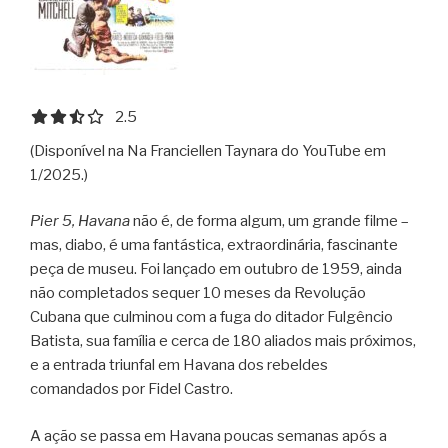
2.5 out of 5.0 stars
2.5
(Disponível na Na Franciellen Taynara do YouTube em
1/2025.)
Pier 5, Havana
não é, de forma algum, um grande filme –
mas, diabo, é uma fantástica, extraordinária, fascinante
peça de museu. Foi lançado em outubro de 1959, ainda
não completados sequer 10 meses da Revolução
Cubana que culminou com a fuga do ditador Fulgêncio
Batista, sua família e cerca de 180 aliados mais próximos,
e a entrada triunfal em Havana dos rebeldes
comandados por Fidel Castro.
A ação se passa em Havana poucas semanas após a