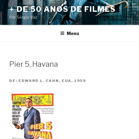
Pular
+ DE 50 ANOS DE FILMES
para
Por Sérgio Vaz
o
conteúdo
Menu
Pier 5, Havana
DE:
EDWARD L. CAHN, EUA, 1959