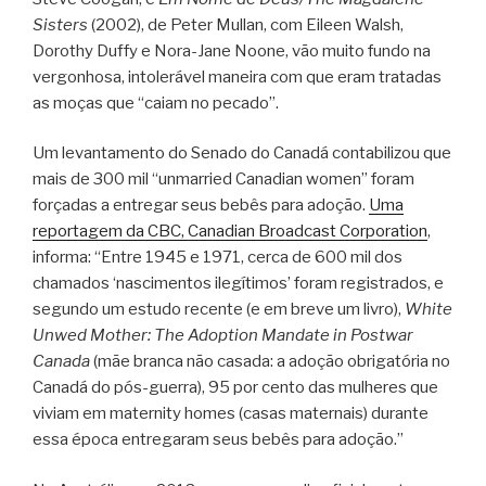
Sisters
(2002), de Peter Mullan, com Eileen Walsh,
Dorothy Duffy e Nora-Jane Noone, vão muito fundo na
vergonhosa, intolerável maneira com que eram tratadas
as moças que “caiam no pecado”.
Um levantamento do Senado do Canadá contabilizou que
mais de 300 mil “unmarried Canadian women” foram
forçadas a entregar seus bebês para adoção.
Uma
reportagem da CBC, Canadian Broadcast Corporation
,
informa: “Entre 1945 e 1971, cerca de 600 mil dos
chamados ‘nascimentos ilegítimos’ foram registrados, e
segundo um estudo recente (e em breve um livro),
White
Unwed Mother: The Adoption Mandate in Postwar
Canada
(mãe branca não casada: a adoção obrigatória no
Canadá do pós-guerra), 95 por cento das mulheres que
viviam em maternity homes (casas maternais) durante
essa época entregaram seus bebês para adoção.”