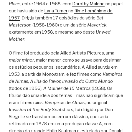
Place
, entre 1964 e 1968, com
Dorothy Malone
no papel
que havia sido de
Lana Turner
no
filme homônimo de
1957
. Dirigiu também 17 episódios da série
Bat
Masterson
(1958-1960) e um da série
Maverick
,
exatamente em 1958, o mesmo ano deste
Unwed
Mother
.
O filme foi produzido pela Allied Artists Pictures, uma
major minor
, maior menor, como se usava para designar
os estúdios pequenos, secundários. A Allied surgiu em
1953, a partir da Monogram, e fez filmes como
Vampiros
de Almas, A Ilha do Pavor, Invasão do Outro Mundo
(todos de 1956),
A Mulher de 15 Metros
(1958). Os
títulos dão uma idéia dos temas – mas não significam que
eram filmes ruins.
Vampiros de Almas
, no original
Invasion of the Body Snatchers
, foi dirigido por
Don
Siegel
e se transformou em um clássico, que seria
refilmado em 1978 em uma produção classe A, com
direção do grande
Philip Kaufman
e estrelado por Donald