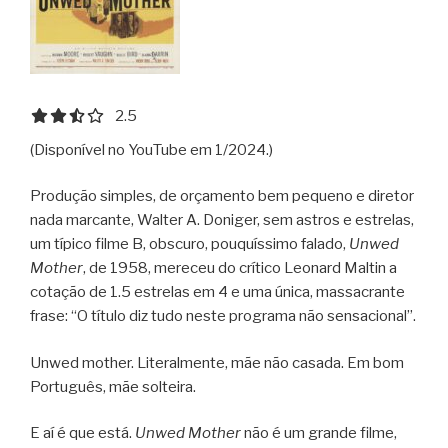
2.5 out of 5.0 stars
2.5
(Disponível no YouTube em 1/2024.)
Produção simples, de orçamento bem pequeno e diretor
nada marcante, Walter A. Doniger, sem astros e estrelas,
um típico filme B, obscuro, pouquíssimo falado,
Unwed
Mother
, de 1958, mereceu do crítico Leonard Maltin a
cotação de 1.5 estrelas em 4 e uma única, massacrante
frase: “O título diz tudo neste programa não sensacional”.
Unwed mother. Literalmente, mãe não casada. Em bom
Português, mãe solteira.
E aí é que está.
Unwed Mother
não é um grande filme,