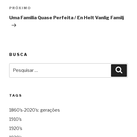
Próximo
PRÓXIMO
Uma Família Quase Perfeita / En Helt Vanlig Familj
BUSCA
Pesquisar
Pesqu
por:
TAGS
1860's-2020's: gerações
1910's
1920's