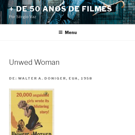
Pular
+ DE 50 ANOS DE FILMES
para
Por Sérgio Vaz
o
conteúdo
Menu
Unwed Woman
DE:
WALTER A. DONIGER, EUA, 1958