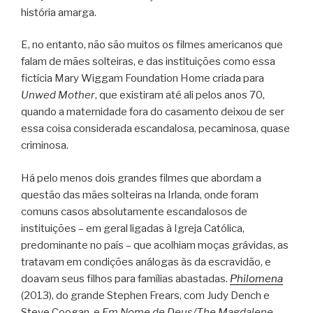
história amarga.
E, no entanto, não são muitos os filmes americanos que
falam de mães solteiras, e das instituições como essa
fictícia Mary Wiggam Foundation Home criada para
Unwed Mother
, que existiram até ali pelos anos 70,
quando a maternidade fora do casamento deixou de ser
essa coisa considerada escandalosa, pecaminosa, quase
criminosa.
Há pelo menos dois grandes filmes que abordam a
questão das mães solteiras na Irlanda, onde foram
comuns casos absolutamente escandalosos de
instituições – em geral ligadas à Igreja Católica,
predominante no país – que acolhiam moças grávidas, as
tratavam em condições análogas às da escravidão, e
doavam seus filhos para famílias abastadas.
Philomena
(2013), do grande Stephen Frears, com Judy Dench e
Steve Coogan, e
Em Nome de Deus/The Magdalene