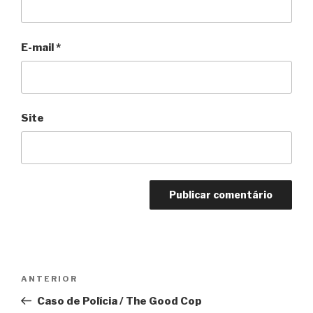
E-mail
*
Site
Navegação
Anterior
ANTERIOR
de
Caso de Polícia / The Good Cop
Post