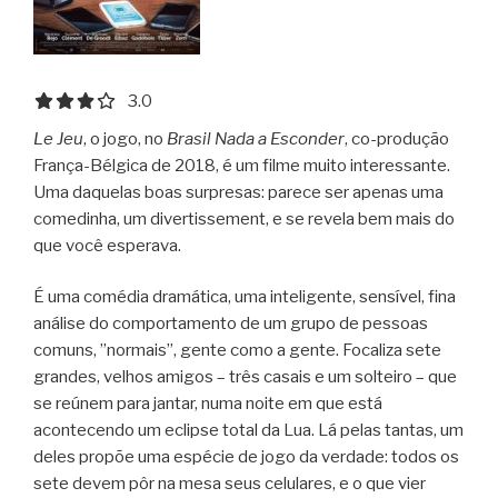
3.0 out of 5.0 stars
3.0
Le Jeu
, o jogo, no
Brasil Nada a Esconder
, co-produção
França-Bélgica de 2018, é um filme muito interessante.
Uma daquelas boas surpresas: parece ser apenas uma
comedinha, um divertissement, e se revela bem mais do
que você esperava.
É uma comédia dramática, uma inteligente, sensível, fina
análise do comportamento de um grupo de pessoas
comuns, ”normais”, gente como a gente. Focaliza sete
grandes, velhos amigos – três casais e um solteiro – que
se reúnem para jantar, numa noite em que está
acontecendo um eclipse total da Lua. Lá pelas tantas, um
deles propõe uma espécie de jogo da verdade: todos os
sete devem pôr na mesa seus celulares, e o que vier