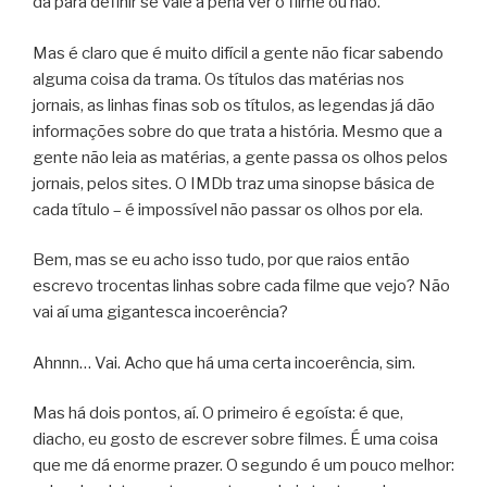
dá para definir se vale a pena ver o filme ou não.
Mas é claro que é muito difícil a gente não ficar sabendo
alguma coisa da trama. Os títulos das matérias nos
jornais, as linhas finas sob os títulos, as legendas já dão
informações sobre do que trata a história. Mesmo que a
gente não leia as matérias, a gente passa os olhos pelos
jornais, pelos sites. O IMDb traz uma sinopse básica de
cada título – é impossível não passar os olhos por ela.
Bem, mas se eu acho isso tudo, por que raios então
escrevo trocentas linhas sobre cada filme que vejo? Não
vai aí uma gigantesca incoerência?
Ahnnn… Vai. Acho que há uma certa incoerência, sim.
Mas há dois pontos, aí. O primeiro é egoísta: é que,
diacho, eu gosto de escrever sobre filmes. É uma coisa
que me dá enorme prazer. O segundo é um pouco melhor: