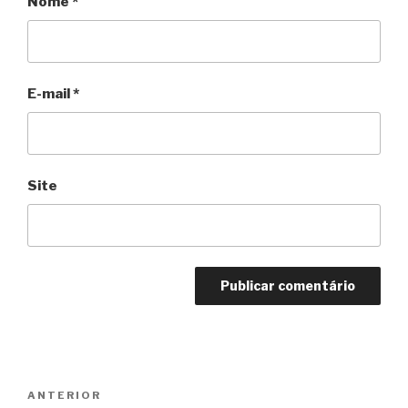
Nome
*
E-mail
*
Site
Navegação
Anterior
ANTERIOR