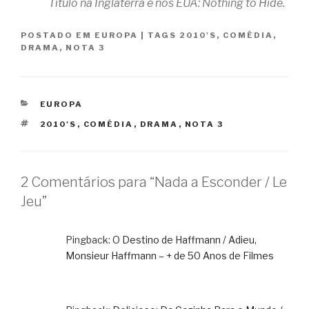
Título na Inglaterra e nos EUA: Nothing to Hide.
POSTADO EM
EUROPA
|
TAGS
2010'S
,
COMÉDIA
,
DRAMA
,
NOTA 3
CATEGORIAS
EUROPA
TAGS
2010'S
,
COMÉDIA
,
DRAMA
,
NOTA 3
2 Comentários para “Nada a Esconder / Le
Jeu”
Pingback:
O Destino de Haffmann / Adieu,
Monsieur Haffmann – + de 50 Anos de Filmes