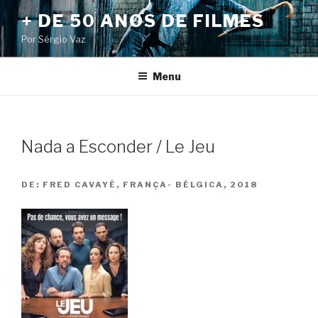
Pular
+ DE 50 ANOS DE FILMES
para
Por Sérgio Vaz
o
conteúdo
Menu
Nada a Esconder / Le Jeu
DE:
FRED CAVAYÉ, FRANÇA- BÉLGICA, 2018