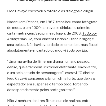
Toda a ação se passa em uma única noite
Fred Cavayé escreveu o roteiro e os diálogos e dirigiu.
Nasceu em Rennes, em 1967; trabalhou como fotógrafo
de moda, e em 2000 escreveu e dirigiu seu primeiro
curta-metragem. Seu primeiro longa, de 2008,
Tudo por
Amor/Pour Elle
, com Vincent Lindon e Diane Kruger, é
uma beleza. Não havia guardado o nome dele, mas fiquei
absolutamente encantado quando vi
Tudo por Ela
.
“Uma maravilha de filme, um drama humano pesado,
denso, que é também um thriller eletrizante, envolvente,
e um belo estudo de personagens”, escrevi. “O diretor
Fred Cavayé consegue criar um clima forte, que deixa o
espectador em suspense o tempo todo, torcendo
desesperadamente pelos protagonistas.”
Não vi nenhum dos três filmes que ele realizou entre