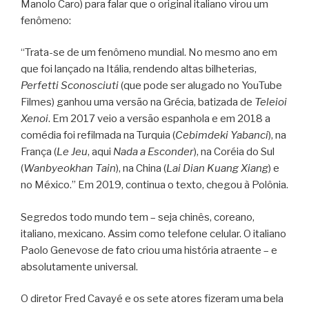
Manolo Caro) para falar que o original italiano virou um
fenômeno:
“Trata-se de um fenômeno mundial. No mesmo ano em
que foi lançado na Itália, rendendo altas bilheterias,
Perfetti Sconosciuti
(que pode ser alugado no YouTube
Filmes) ganhou uma versão na Grécia, batizada de
Teleioi
Xenoi
. Em 2017 veio a versão espanhola e em 2018 a
comédia foi refilmada na Turquia (
Cebimdeki Yabanci
), na
França (
Le Jeu
, aqui
Nada a Esconder
), na Coréia do Sul
(
Wanbyeokhan Tain
), na China (
Lai Dian Kuang Xiang
) e
no México.” Em 2019, continua o texto, chegou à Polônia.
Segredos todo mundo tem – seja chinês, coreano,
italiano, mexicano. Assim como telefone celular. O italiano
Paolo Genevose de fato criou uma história atraente – e
absolutamente universal.
O diretor Fred Cavayé e os sete atores fizeram uma bela