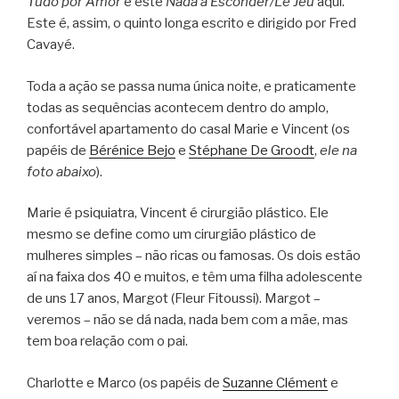
Tudo por Amor
e este
Nada a Esconder/Le Jeu
aqui.
Este é, assim, o quinto longa escrito e dirigido por Fred
Cavayé.
Toda a ação se passa numa única noite, e praticamente
todas as sequências acontecem dentro do amplo,
confortável apartamento do casal Marie e Vincent (os
papéis de
Bérénice Bejo
e
Stéphane De Groodt
,
ele na
foto abaixo
).
Marie é psiquiatra, Vincent é cirurgião plástico. Ele
mesmo se define como um cirurgião plástico de
mulheres simples – não ricas ou famosas. Os dois estão
aí na faixa dos 40 e muitos, e têm uma filha adolescente
de uns 17 anos, Margot (Fleur Fitoussi). Margot –
veremos – não se dá nada, nada bem com a mãe, mas
tem boa relação com o pai.
Charlotte e Marco (os papéis de
Suzanne Clément
e