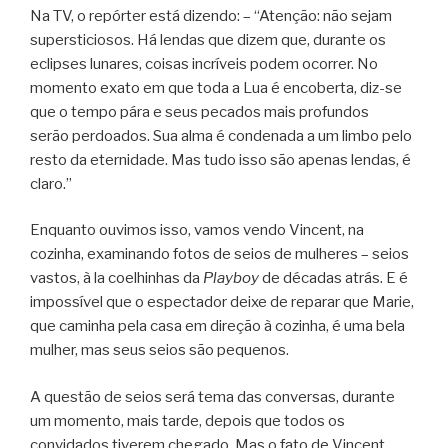
Na TV, o repórter está dizendo: – “Atenção: não sejam
supersticiosos. Há lendas que dizem que, durante os
eclipses lunares, coisas incríveis podem ocorrer. No
momento exato em que toda a Lua é encoberta, diz-se
que o tempo pára e seus pecados mais profundos
serão perdoados. Sua alma é condenada a um limbo pelo
resto da eternidade. Mas tudo isso são apenas lendas, é
claro.”
Enquanto ouvimos isso, vamos vendo Vincent, na
cozinha, examinando fotos de seios de mulheres – seios
vastos, à la coelhinhas da
Playboy
de décadas atrás. E é
impossível que o espectador deixe de reparar que Marie,
que caminha pela casa em direção à cozinha, é uma bela
mulher, mas seus seios são pequenos.
A questão de seios será tema das conversas, durante
um momento, mais tarde, depois que todos os
convidados tiverem chegado. Mas o fato de Vincent