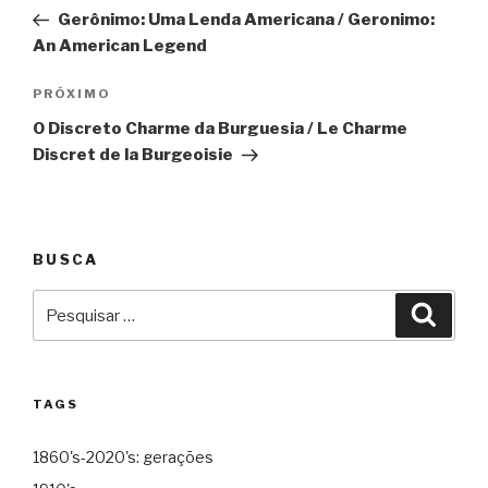
de
Gerônimo: Uma Lenda Americana / Geronimo:
Post
An American Legend
Próximo
PRÓXIMO
O Discreto Charme da Burguesia / Le Charme
Discret de la Burgeoisie
BUSCA
Pesquisar
Pesqu
por:
TAGS
1860's-2020's: gerações