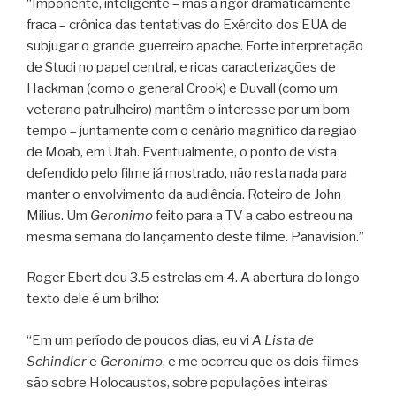
“Imponente, inteligente – mas a rigor dramaticamente
fraca – crônica das tentativas do Exército dos EUA de
subjugar o grande guerreiro apache. Forte interpretação
de Studi no papel central, e ricas caracterizações de
Hackman (como o general Crook) e Duvall (como um
veterano patrulheiro) mantêm o interesse por um bom
tempo – juntamente com o cenário magnífico da região
de Moab, em Utah. Eventualmente, o ponto de vista
defendido pelo filme já mostrado, não resta nada para
manter o envolvimento da audiência. Roteiro de John
Milius. Um
Geronimo
feito para a TV a cabo estreou na
mesma semana do lançamento deste filme. Panavision.”
Roger Ebert deu 3.5 estrelas em 4. A abertura do longo
texto dele é um brilho:
“Em um período de poucos dias, eu vi
A Lista de
Schindler
e
Geronimo
, e me ocorreu que os dois filmes
são sobre Holocaustos, sobre populações inteiras