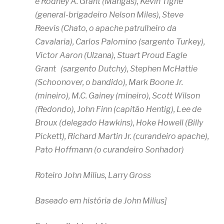
e Rodney A. Grant (Mangas), Kevin Tighe
(general-brigadeiro Nelson Miles), Steve
Reevis (Chato, o apache patrulheiro da
Cavalaria), Carlos Palomino (sargento Turkey),
Victor Aaron (Ulzana), Stuart Proud Eagle
Grant (sargento Dutchy), Stephen McHattie
(Schoonover, o bandido), Mark Boone Jr.
(mineiro), M.C. Gainey (mineiro), Scott Wilson
(Redondo), John Finn (capitão Hentig), Lee de
Broux (delegado Hawkins), Hoke Howell (Billy
Pickett), Richard Martin Jr. (curandeiro apache),
Pato Hoffmann (o curandeiro Sonhador)
Roteiro John Milius, Larry Gross
Baseado em história de John Milius]