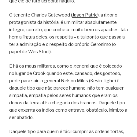
que ele de fato acredita naquilo.
O tenente Charles Gatewood (
Jason Patric
), a rigor o
protagonista da história, é um militar absolutamente
íntegro, correto, que conhece muito bem os apaches, fala
hem a língua deles, os respeita – a tal ponto que passa a
ter a admiração e o respeito do próprio Geronimo (o
papel de Wes Studi).
E há os maus militares, como o general que é colocado
no lugar de Crook quando este, cansado, desgostoso,
pede para sair: o general Nelson Miles (Kevin Tighe) é
daquele tipo que não parece humano, não tem qualquer
simpatia, empatia pelos seres humanos que eram os
donos da terra até a chegada dos brancos. Daquele tipo
que enxerga os índios como entrave, obstáculo, inimigo a
ser abatido.
Daquele tipo para quem é fácil cumprir as ordens tortas,