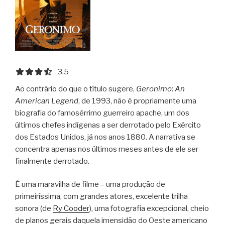
3.5 out of 5.0 stars
3.5
Ao contrário do que o título sugere,
Geronimo: An
American Legend
, de 1993, não é propriamente uma
biografia do famosérrimo guerreiro apache, um dos
últimos chefes indígenas a ser derrotado pelo Exército
dos Estados Unidos, já nos anos 1880. A narrativa se
concentra apenas nos últimos meses antes de ele ser
finalmente derrotado.
É uma maravilha de filme – uma produção de
primeiríssima, com grandes atores, excelente trilha
sonora (de
Ry Cooder
), uma fotografia excepcional, cheio
de planos gerais daquela imensidão do Oeste americano