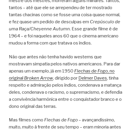
mestre dos mestres, morreram alguns milhares. Tantos,
tantos – até que ele se arrependeu de ter mostrado
tantas chacinas como se fosse uma coisa quase normal,
e fez quase um pedido de desculpas em
Crepúsculo de
uma Raça/Cheyenne Autumn
. Esse grande filme é de
1964 – e foi naqueles anos 60 que o cinema americano
mudou a forma com que tratava os índios.
Não que antes não tenha havido westerns que
mostravam simpatia pelos nativos americanos. Para dar
apenas um exemplo, já em 1950
Flechas de Fogo
, no
original
Broken Arrow
, dirigido por
Delmer Daves
, tinha
respeito e admiração pelos índios, condenava a matança
deles, condenava o racismo, o supremacismo, e defendia
a convivência harmônica entre o conquistador branco e o
dono original das terras.
Mas filmes como
Flechas de Fogo
– avançandíssimo,
muito, muito à frente de seu tempo – eram minoria antes