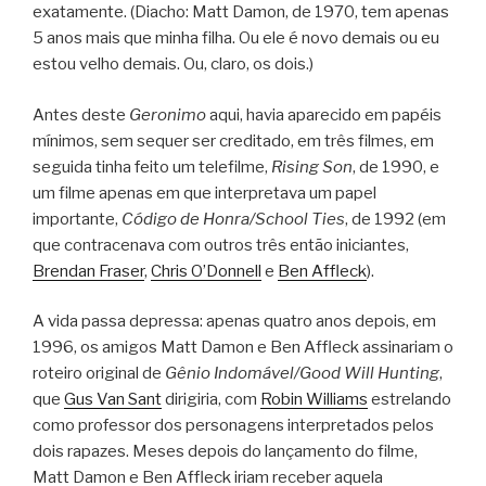
exatamente. (Diacho: Matt Damon, de 1970, tem apenas
5 anos mais que minha filha. Ou ele é novo demais ou eu
estou velho demais. Ou, claro, os dois.)
Antes deste
Geronimo
aqui, havia aparecido em papéis
mínimos, sem sequer ser creditado, em três filmes, em
seguida tinha feito um telefilme,
Rising Son
, de 1990, e
um filme apenas em que interpretava um papel
importante,
Código de Honra/School Ties
, de 1992 (em
que contracenava com outros três então iniciantes,
Brendan Fraser
,
Chris O’Donnell
e
Ben Affleck
).
A vida passa depressa: apenas quatro anos depois, em
1996, os amigos Matt Damon e Ben Affleck assinariam o
roteiro original de
Gênio Indomável/Good Will Hunting
,
que
Gus Van Sant
dirigiria, com
Robin Williams
estrelando
como professor dos personagens interpretados pelos
dois rapazes. Meses depois do lançamento do filme,
Matt Damon e Ben Affleck iriam receber aquela