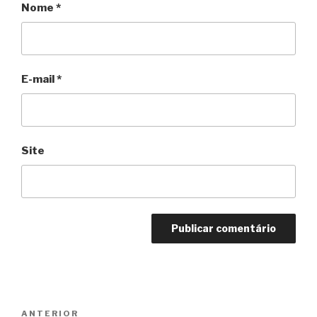
Nome
*
E-mail
*
Site
Navegação
Anterior
ANTERIOR