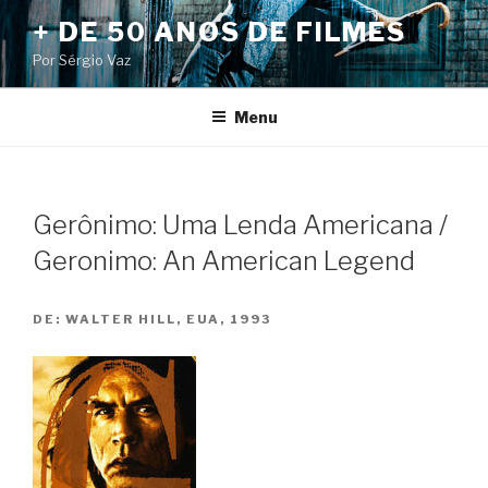
Pular
+ DE 50 ANOS DE FILMES
para
Por Sérgio Vaz
o
conteúdo
Menu
Gerônimo: Uma Lenda Americana /
Geronimo: An American Legend
DE:
WALTER HILL, EUA, 1993