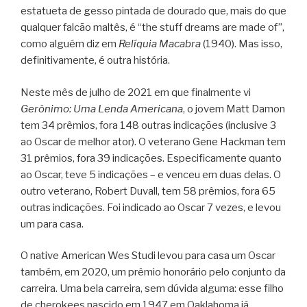
estatueta de gesso pintada de dourado que, mais do que
qualquer falcão maltês, é “the stuff dreams are made of”,
como alguém diz em
Relíquia Macabra
(1940). Mas isso,
definitivamente, é outra história.
Neste mês de julho de 2021 em que finalmente vi
Gerônimo: Uma Lenda Americana
, o jovem Matt Damon
tem 34 prêmios, fora 148 outras indicações (inclusive 3
ao Oscar de melhor ator). O veterano Gene Hackman tem
31 prêmios, fora 39 indicações. Especificamente quanto
ao Oscar, teve 5 indicações – e venceu em duas delas. O
outro veterano, Robert Duvall, tem 58 prêmios, fora 65
outras indicações. Foi indicado ao Oscar 7 vezes, e levou
um para casa.
O native American Wes Studi levou para casa um Oscar
também, em 2020, um prêmio honorário pelo conjunto da
carreira. Uma bela carreira, sem dúvida alguma: esse filho
de cherokees nascido em 1947 em Oaklahoma já