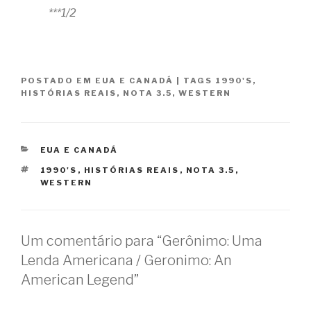
***1/2
POSTADO EM
EUA E CANADÁ
|
TAGS
1990'S
,
HISTÓRIAS REAIS
,
NOTA 3.5
,
WESTERN
CATEGORIAS
EUA E CANADÁ
TAGS
1990'S
,
HISTÓRIAS REAIS
,
NOTA 3.5
,
WESTERN
Um comentário para “Gerônimo: Uma
Lenda Americana / Geronimo: An
American Legend”