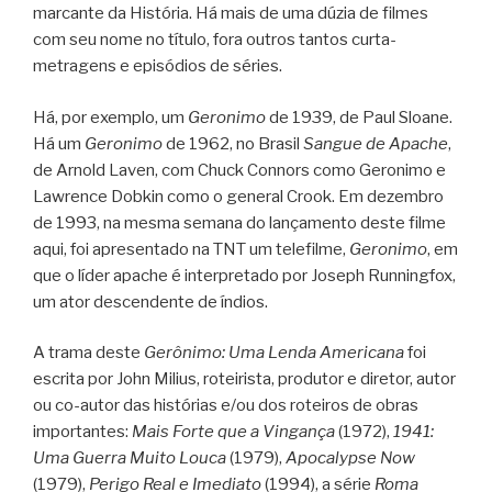
marcante da História. Há mais de uma dúzia de filmes
com seu nome no título, fora outros tantos curta-
metragens e episódios de séries.
Há, por exemplo, um
Geronimo
de 1939, de Paul Sloane.
Há um
Geronimo
de 1962, no Brasil
Sangue de Apache
,
de Arnold Laven, com Chuck Connors como Geronimo e
Lawrence Dobkin como o general Crook. Em dezembro
de 1993, na mesma semana do lançamento deste filme
aqui, foi apresentado na TNT um telefilme,
Geronimo
, em
que o líder apache é interpretado por Joseph Runningfox,
um ator descendente de índios.
A trama deste
Gerônimo: Uma Lenda Americana
foi
escrita por John Milius, roteirista, produtor e diretor, autor
ou co-autor das histórias e/ou dos roteiros de obras
importantes:
Mais Forte que a Vingança
(1972),
1941:
Uma Guerra Muito Louca
(1979),
Apocalypse Now
(1979),
Perigo Real e Imediato
(1994), a série
Roma