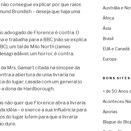
e não consegue explicar por que raios
Austrália e No
mund Brundish – deseja que haja uma
África
Ásia
io advogado de Florence é contra. O
Brasil
a e trabalha para a BBC (não se explica
BC), um tal de Milo North (James
EUA e Canadá
 desagradável, um horror, é contra.
Europa
 da Mrs. Gamart citada na sinopse da
tra a abertura de uma livraria na
BONS SITES
rica do lugar; casada com um general (o
e a dona de Hardborough.
+ de 50 Anos 
Aconteceu Na
 não quer que Florence abra a livraria.
da idéia – e exerce a sua influência para
Aporias
 do lugar lutem para que a livraria
Blague do Blo
ão dure.