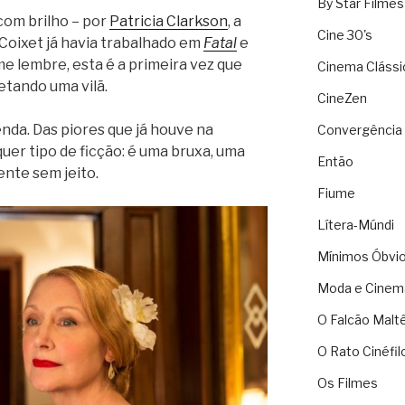
By Star Filmes
com brilho – por
Patricia Clarkson
, a
Cine 30's
Coixet já havia trabalhado em
Fatal
e
me lembre, esta é a primeira vez que
Cinema Clássi
etando uma vilã.
CineZen
enda. Das piores que já houve na
Convergência 
quer tipo de ficção: é uma bruxa, uma
Então
nte sem jeito.
Fiume
Lítera-Múndi
Mínimos Óbvi
Moda e Cinem
O Falcão Malt
O Rato Cinéfil
Os Filmes