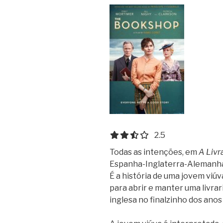
2.5 out of 5.0 stars
2.5
Todas as intenções, em
A Livr
Espanha-Inglaterra-Alemanha 
É a história de uma jovem viúv
para abrir e manter uma livra
inglesa no finalzinho dos anos