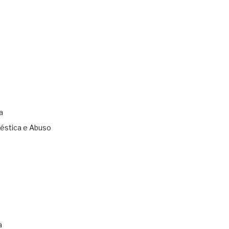
a
éstica e Abuso
s
a