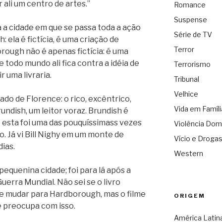
r ali um centro de artes.”
Romance
Suspense
 a cidade em que se passa toda a ação
Série de TV
: ela é fictícia, é uma criação de
Terror
rough não é apenas fictícia: é uma
todo mundo ali fica contra a idéia de
Terrorismo
 uma livraria.
Tribunal
Velhice
do de Florence: o rico, excêntrico,
Vida em Famíli
undish, um leitor voraz. Brundish é
 esta foi uma das pouquíssimass vezes
Violência Dom
. Já vi Bill Nighy em um monte de
Vício e Droga
ias.
Western
equenina cidade; foi para lá após a
erra Mundial. Não sei se o livro
se mudar para Hardborough, mas o filme
ORIGEM
e preocupa com isso.
América Latin