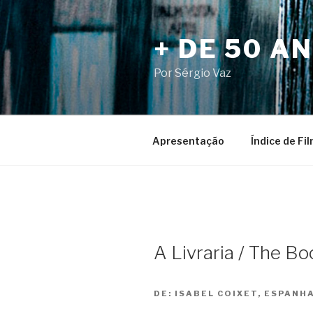
Pular
para
+ DE 50 A
o
conteúdo
Por Sérgio Vaz
Apresentação
Índice de Fi
A Livraria / The B
DE:
ISABEL COIXET, ESPANH