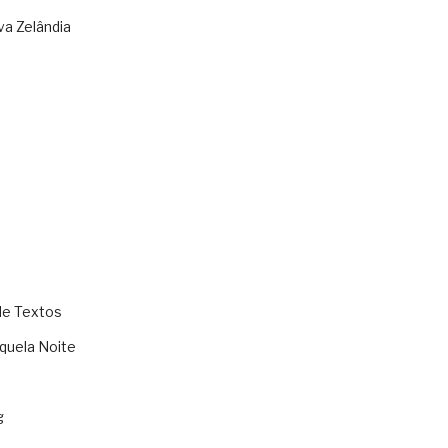
va Zelândia
de Textos
quela Noite
g