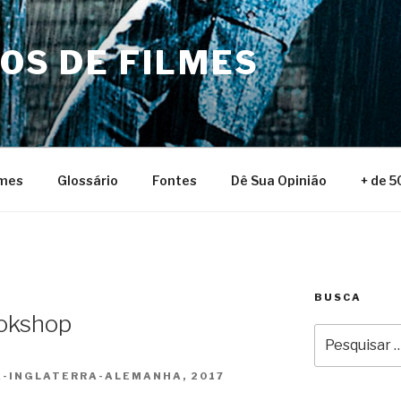
NOS DE FILMES
lmes
Glossário
Fontes
Dê Sua Opinião
+ de 5
BUSCA
ookshop
Pesquisar
por:
A-INGLATERRA-ALEMANHA, 2017