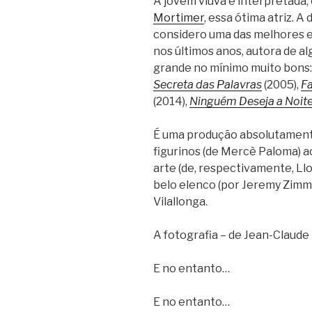
A jovem viúva é interpretada, 
Mortimer
, essa ótima atriz. A
considero uma das melhores e
nos últimos anos, autora de al
grande no mínimo muito bons
Secreta das Palavras
(2005),
Fa
(2014),
Ninguém Deseja a Noit
É uma produção absolutamente
figurinos (de Mercè Paloma) a
arte (de, respectivamente, Ll
belo elenco (por Jeremy Zimm
Vilallonga.
A fotografia – de Jean-Claude 
E no entanto…
E no entanto…