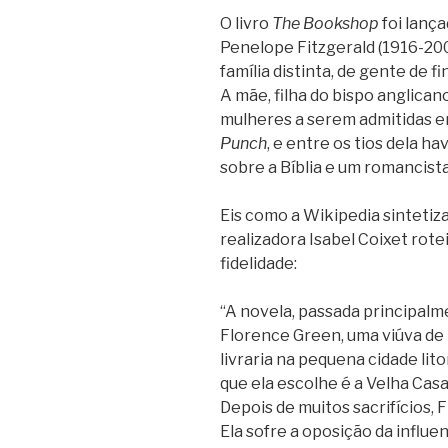
O livro
The Bookshop
foi lanç
Penelope Fitzgerald (1916-200
família distinta, de gente de fi
A mãe, filha do bispo anglican
mulheres a serem admitidas em 
Punch
, e entre os tios dela h
sobre a Bíblia e um romancista
Eis como a Wikipedia sintetiza
realizadora Isabel Coixet ro
fidelidade:
“A novela, passada principalm
Florence Green, uma viúva de 
livraria na pequena cidade lit
que ela escolhe é a Velha Cas
Depois de muitos sacrifícios,
Ela sofre a oposição da influe