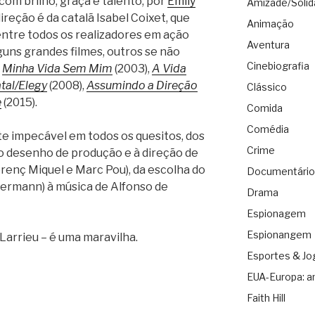
com brilho, graça e talento, por
Emily
Amizade/Solid
 direção é da catalã Isabel Coixet, que
Animação
ntre todos os realizadores em ação
Aventura
guns grandes filmes, outros se não
Cinebiografia
:
Minha Vida Sem Mim
(2003),
A Vida
tal/Elegy
(2008),
Assumindo a Direção
Clássico
e
(2015).
Comida
Comédia
 impecável em todos os quesitos, dos
Crime
o desenho de produção e à direção de
orenç Miquel e Marc Pou), da escolha do
Documentário
ermann) à música de Alfonso de
Drama
Espionagem
Espionangem
Larrieu – é uma maravilha.
Esportes & Jo
EUA-Europa: a
Faith Hill