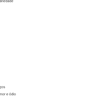
ariedade
gos
mor e ódio