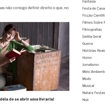
Fantasia
as não consigo definir direito o que, no
Festa de Cas
Ficção Científ
Filmes Sobre 
Filmografias
Geléia Geral
Guerra
Histórias Reai
Homo
Jornalismo
Meio Ambient
Mudo
Musical
Natal e Festa
déia de se abrir uma livraria!
Noir