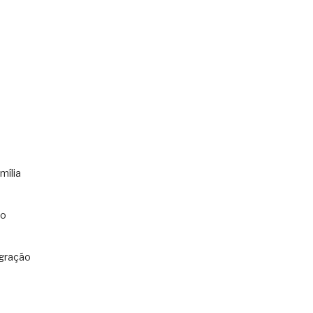
mília
co
gração