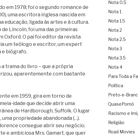
Nota 0.5
ado em 1978; foi o segundo romance de
Nota 1
0), uma escritora inglesa nascida em
Nota 1.5
na educação, ligada às artes e à cultura.
o de Lincoln, foi uma das primeiras
Nota 2
Oxford. O pai foi editor da revista
Nota 2.5
avia um teólogo e escritor, um expert
Nota 3
 e biógrafo.
Nota 3.5
 a trama do livro – que a própria
Nota 4
teirizou, aparentemente com bastante
Para Toda a Fa
Política
Preto-e-Bran
ente em 1959, gira em torno de
meia-idade que decide abrir uma
QuasePornô
orânea de Hardborough, Suffolk. O lugar
Racismo e Imi
a, uma propriedade abandonada (…).
Religião
 Florence consegue abrir seu negócio.
Road Movies
nte e ambiciosa Mrs. Gamart, que quer