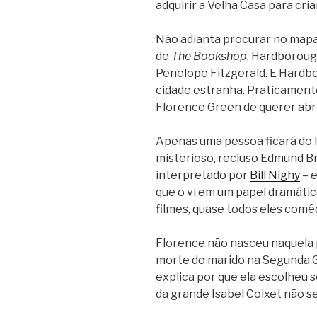
adquirir a Velha Casa para cria
Não adianta procurar no mapa
de
The Bookshop
, Hardborough
Penelope Fitzgerald. E Hardbo
cidade estranha. Praticamente 
Florence Green de querer abrir
Apenas uma pessoa ficará do la
misterioso, recluso Edmund Br
interpretado por
Bill Nighy
– e
que o vi em um papel dramático
filmes, quase todos eles coméd
Florence não nasceu naquela p
morte do marido na Segunda Gu
explica por que ela escolheu 
da grande Isabel Coixet não s