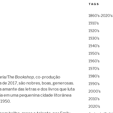
TAGS
1860's-2020's
1910's
1920's
1930's
1940's
1950's
1960's
1970's
1980's
aria/The Bookshop
, co-produção
de 2017, são nobres, boas, generosas.
1990's
a amante das letras e dos livros que luta
2000's
ria em uma pequenina cidade litorânea
2010's
 1950.
2020's