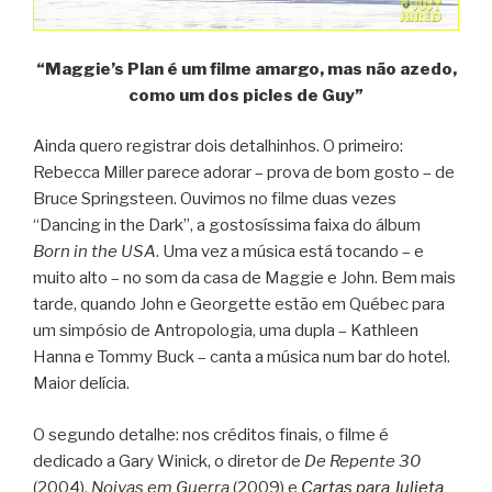
“Maggie’s Plan é um filme amargo, mas não azedo,
como um dos picles de Guy”
Ainda quero registrar dois detalhinhos. O primeiro:
Rebecca Miller parece adorar – prova de bom gosto – de
Bruce Springsteen. Ouvimos no filme duas vezes
“Dancing in the Dark”, a gostosíssima faixa do álbum
Born in the USA
. Uma vez a música está tocando – e
muito alto – no som da casa de Maggie e John. Bem mais
tarde, quando John e Georgette estão em Québec para
um simpósio de Antropologia, uma dupla – Kathleen
Hanna e Tommy Buck – canta a música num bar do hotel.
Maior delícia.
O segundo detalhe: nos créditos finais, o filme é
dedicado a Gary Winick, o diretor de
De Repente 30
(2004),
Noivas em Guerra
(2009) e
Cartas para Julieta