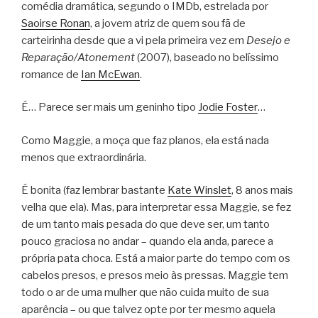
comédia dramática, segundo o IMDb, estrelada por
Saoirse Ronan
, a jovem atriz de quem sou fã de
carteirinha desde que a vi pela primeira vez em
Desejo e
Reparação/Atonement
(2007), baseado no belíssimo
romance de
Ian McEwan
.
É… Parece ser mais um geninho tipo
Jodie Foster
…
Como Maggie, a moça que faz planos, ela está nada
menos que extraordinária.
É bonita (faz lembrar bastante
Kate Winslet
, 8 anos mais
velha que ela). Mas, para interpretar essa Maggie, se fez
de um tanto mais pesada do que deve ser, um tanto
pouco graciosa no andar – quando ela anda, parece a
própria pata choca. Está a maior parte do tempo com os
cabelos presos, e presos meio às pressas. Maggie tem
todo o ar de uma mulher que não cuida muito de sua
aparência – ou que talvez opte por ter mesmo aquela