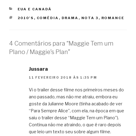
CATEGORIAS
EUA E CANADÁ
TAGS
2010'S
,
COMÉDIA
,
DRAMA
,
NOTA 3
,
ROMANCE
4 Comentários para “Maggie Tem um
Plano / Maggie’s Plan”
Jussara
11 FEVEREIRO 2018 ÀS 1:35 PM
Vi o trailer desse filme nos primeiros meses do
ano passado, mas não me atraiu, embora eu
goste da Julianne Moore (tinha acabado de ver
“Para Sempre Alice”, com ela, na época em que
saiu o trailer desse “Maggie Tem um Plano”).
Continua não me atraindo, o que é raro depois
que leio um texto seu sobre algum filme.