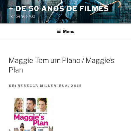
Pular
+ DE 50 ANOS DE FILMES
para
Por Sérgio Vaz
o
conteúdo
Menu
Maggie Tem um Plano / Maggie’s
Plan
DE:
REBECCA MILLER, EUA, 2015