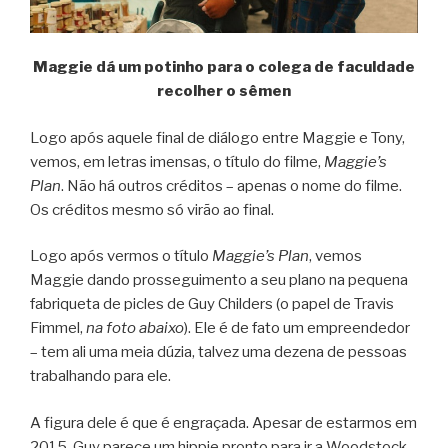
Maggie dá um potinho para o colega de faculdade
recolher o sêmen
Logo após aquele final de diálogo entre Maggie e Tony,
vemos, em letras imensas, o título do filme,
Maggie’s
Plan
. Não há outros créditos – apenas o nome do filme.
Os créditos mesmo só virão ao final.
Logo após vermos o título
Maggie’s Plan
, vemos
Maggie dando prosseguimento a seu plano na pequena
fabriqueta de picles de Guy Childers (o papel de Travis
Fimmel,
na foto abaixo
). Ele é de fato um empreendedor
– tem ali uma meia dúzia, talvez uma dezena de pessoas
trabalhando para ele.
A figura dele é que é engraçada. Apesar de estarmos em
2015, Guy parece um hippie pronto para ir a Woodstock