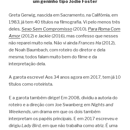
um geninho tipo Jodie Foster
Greta Gerwig, nascida em Sacramento, na Califórnia, em
1983, já tem 40 títulos na filmografia. Vi pelo menos três
deles,
Sexo Sem Compromisso
(2010),
Para Roma Com
Amor
(2012) e
Jackie
(2016), mas confesso que nesses
não reparei muito nela. Não vi ainda
Frances Ha
(2012),
de Noah Baumbach, com roteiro do diretor e dela
mesma; todos falam muito bem do filme e da
interpretação dela.
A garota escreve! Aos 34 anos agora em 2017, tem já 10
títulos como roteirista.
E a garota também dirige! Em 2008, dividiu a autoria do
roteiro e a direção com Joe Swanberg em
Nights and
Weekends
, um drama em que os dois também
interpretam os papéis principais. E em 2017 escreveu e
dirigiu
Lady Bird
, em que não trabalha como atriz. É uma