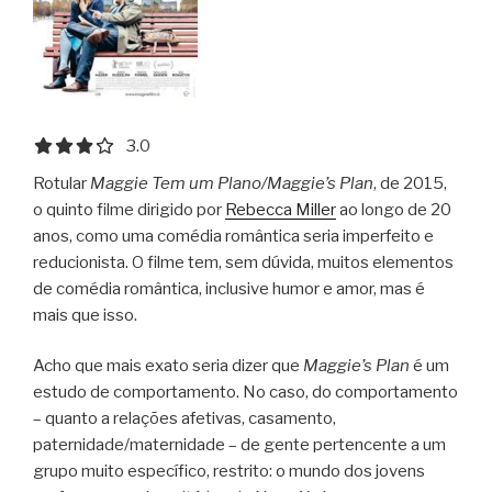
3.0 out of 5.0 stars
3.0
Rotular
Maggie Tem um Plano/Maggie’s Plan
, de 2015,
o quinto filme dirigido por
Rebecca Miller
ao longo de 20
anos, como uma comédia romântica seria imperfeito e
reducionista. O filme tem, sem dúvida, muitos elementos
de comédia romântica, inclusive humor e amor, mas é
mais que isso.
Acho que mais exato seria dizer que
Maggie’s Plan
é um
estudo de comportamento. No caso, do comportamento
– quanto a relações afetivas, casamento,
paternidade/maternidade – de gente pertencente a um
grupo muito específico, restrito: o mundo dos jovens