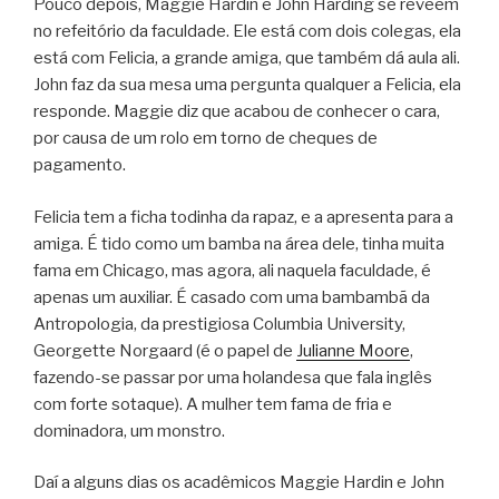
Pouco depois, Maggie Hardin e John Harding se revêem
no refeitório da faculdade. Ele está com dois colegas, ela
está com Felicia, a grande amiga, que também dá aula ali.
John faz da sua mesa uma pergunta qualquer a Felicia, ela
responde. Maggie diz que acabou de conhecer o cara,
por causa de um rolo em torno de cheques de
pagamento.
Felicia tem a ficha todinha da rapaz, e a apresenta para a
amiga. É tido como um bamba na área dele, tinha muita
fama em Chicago, mas agora, ali naquela faculdade, é
apenas um auxiliar. É casado com uma bambambã da
Antropologia, da prestigiosa Columbia University,
Georgette Norgaard (é o papel de
Julianne Moore
,
fazendo-se passar por uma holandesa que fala inglês
com forte sotaque). A mulher tem fama de fria e
dominadora, um monstro.
Daí a alguns dias os acadêmicos Maggie Hardin e John