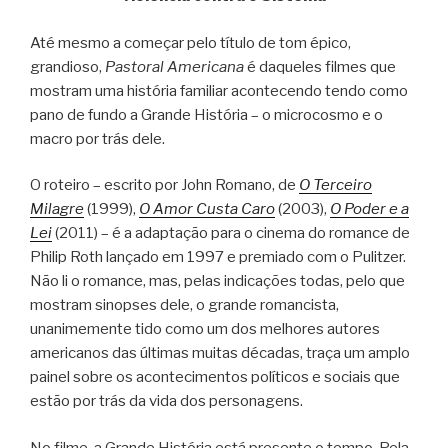
Até mesmo a começar pelo título de tom épico,
grandioso,
Pastoral Americana
é daqueles filmes que
mostram uma história familiar acontecendo tendo como
pano de fundo a Grande História – o microcosmo e o
macro por trás dele.
O roteiro – escrito por John Romano, de
O Terceiro
Milagre
(1999),
O Amor Custa Caro
(2003),
O Poder e a
Lei
(2011) – é a adaptação para o cinema do romance de
Philip Roth lançado em 1997 e premiado com o Pulitzer.
Não li o romance, mas, pelas indicações todas, pelo que
mostram sinopses dele, o grande romancista,
unanimemente tido como um dos melhores autores
americanos das últimas muitas décadas, traça um amplo
painel sobre os acontecimentos políticos e sociais que
estão por trás da vida dos personagens.
No filme, a Grande História está presente o tempo. Pela