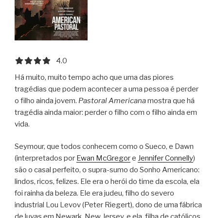
4.0 out of 5.0 stars
4.0
Há muito, muito tempo acho que uma das piores
tragédias que podem acontecer a uma pessoa é perder
o filho ainda jovem.
Pastoral Americana
mostra que há
tragédia ainda maior: perder o filho com o filho ainda em
vida.
Seymour, que todos conhecem como o Sueco, e Dawn
(interpretados por
Ewan McGregor
e
Jennifer Connelly
)
são o casal perfeito, o supra-sumo do Sonho Americano:
lindos, ricos, felizes. Ele era o herói do time da escola, ela
foi rainha da beleza. Ele era judeu, filho do severo
industrial Lou Levov (Peter Riegert), dono de uma fábrica
de luvas em Newark, New Jersey, e ela, filha de católicos