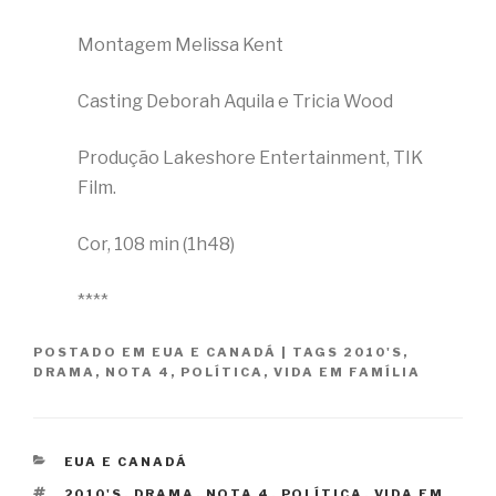
Montagem Melissa Kent
Casting Deborah Aquila e Tricia Wood
Produção Lakeshore Entertainment, TIK
Film.
Cor, 108 min (1h48)
****
POSTADO EM
EUA E CANADÁ
|
TAGS
2010'S
,
DRAMA
,
NOTA 4
,
POLÍTICA
,
VIDA EM FAMÍLIA
CATEGORIAS
EUA E CANADÁ
TAGS
2010'S
,
DRAMA
,
NOTA 4
,
POLÍTICA
,
VIDA EM