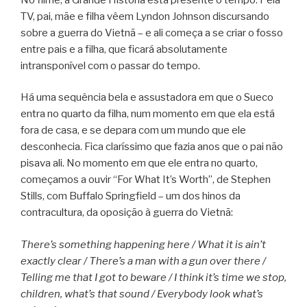
TV, pai, mãe e filha vêem Lyndon Johnson discursando
sobre a guerra do Vietnã – e ali começa a se criar o fosso
entre pais e a filha, que ficará absolutamente
intransponível com o passar do tempo.
Há uma sequência bela e assustadora em que o Sueco
entra no quarto da filha, num momento em que ela está
fora de casa, e se depara com um mundo que ele
desconhecia. Fica claríssimo que fazia anos que o pai não
pisava ali. No momento em que ele entra no quarto,
começamos a ouvir “For What It’s Worth”, de Stephen
Stills, com Buffalo Springfield – um dos hinos da
contracultura, da oposição à guerra do Vietnã:
There’s something happening here / What it is ain’t
exactly clear / There’s a man with a gun over there /
Telling me that I got to beware / I think it’s time we stop,
children, what’s that sound / Everybody look what’s