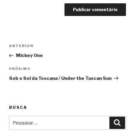
Navegação
Anterior
ANTERIOR
de
Mickey One
Post
Próximo
PRÓXIMO
Sob o Sol da Toscana / Under the Tuscan Sun
BUSCA
Pesquisar
Pesqu
por: