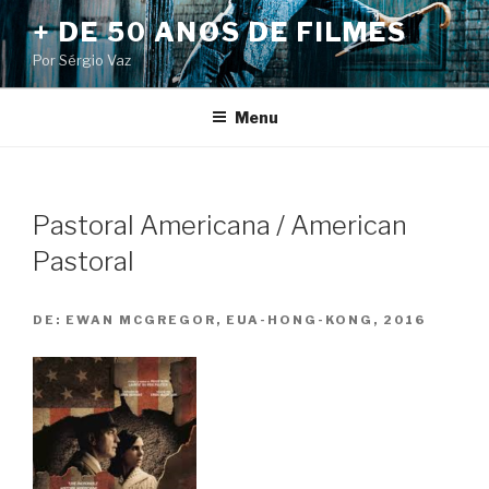
Pular
+ DE 50 ANOS DE FILMES
para
Por Sérgio Vaz
o
conteúdo
Menu
Pastoral Americana / American
Pastoral
DE:
EWAN MCGREGOR, EUA-HONG-KONG, 2016