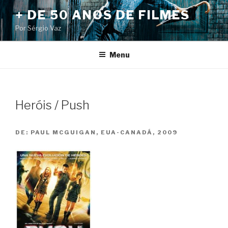
Pular
+ DE 50 ANOS DE FILMES
para
Por Sérgio Vaz
o
conteúdo
Menu
Heróis / Push
DE:
PAUL MCGUIGAN, EUA-CANADÁ, 2009