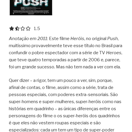
1.5 out of 5.0 stars
1.5
Anotação em 2011
: Este filme
Heróis
, no original
Push
,
muitíssimo provavelmente teve esse título no Brasil para
confundir o pobre espectador com a série de TV
Heroes
,
que teve quatro temporadas a partir de 2006 e, parece,
foi um grande sucesso. Mas não tem nada a ver com ela.
Quer dizer – a rigor, tem um pouco a ver, sim, porque,
afinal de contas, o filme, assim como a série, trata de
pessoas especiais, com poderes extra-sensoriais. São
super-homens e super-mulheres, super-heróis como nas
histórias em quadrinho – as únicas diferenças entre os
personagens do filme o os super-heróis dos quadrinhos
é que eles não vestem roupas especiais e são
especializados: cada um tem um tipo de super-poder