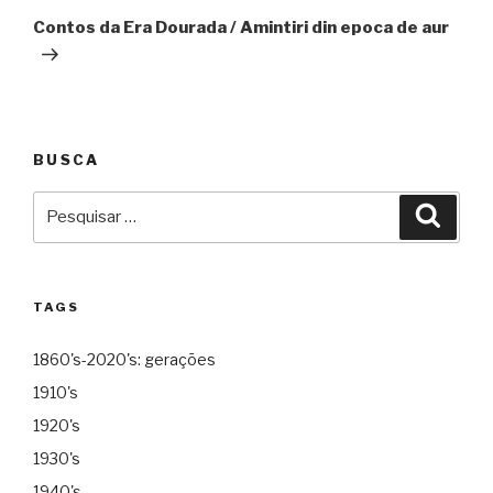
Contos da Era Dourada / Amintiri din epoca de aur
BUSCA
Pesquisar
Pesqu
por:
TAGS
1860's-2020's: gerações
1910's
1920's
1930's
1940's