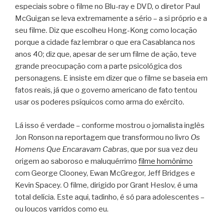
especiais sobre o filme no Blu-ray e DVD, o diretor Paul
McGuigan se leva extremamente a sério – a si próprio e a
seu filme. Diz que escolheu Hong-Kong como locação
porque a cidade faz lembrar o que era Casablanca nos
anos 40; diz que, apesar de ser um filme de ação, teve
grande preocupação com a parte psicológica dos
personagens. E insiste em dizer que o filme se baseia em
fatos reais, já que o governo americano de fato tentou
usar os poderes psíquicos como arma do exército.
Lá isso é verdade – conforme mostrou o jornalista inglês
Jon Ronson na reportagem que transformou no livro
Os
Homens Que Encaravam Cabras
, que por sua vez deu
origem ao saboroso e maluquérrimo
filme homônimo
com George Clooney, Ewan McGregor, Jeff Bridges e
Kevin Spacey. O filme, dirigido por Grant Heslov, é uma
total delícia. Este aqui, tadinho, é só para adolescentes –
ou loucos varridos como eu.