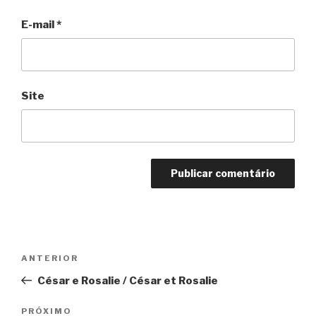
E-mail
*
Site
Navegação
Anterior
ANTERIOR
de
César e Rosalie / César et Rosalie
Post
Próximo
PRÓXIMO