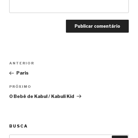
Navegação
Anterior
ANTERIOR
de
Paris
Post
Próximo
PRÓXIMO
O Bebê de Kabul / Kabuli Kid
BUSCA