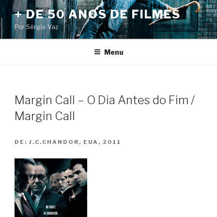
Pular
+ DE 50 ANOS DE FILMES
para
Por Sérgio Vaz
o
conteúdo
Menu
Margin Call – O Dia Antes do Fim /
Margin Call
DE:
J.C.CHANDOR, EUA, 2011