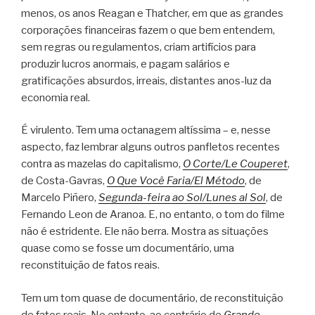
menos, os anos Reagan e Thatcher, em que as grandes
corporações financeiras fazem o que bem entendem,
sem regras ou regulamentos, criam artifícios para
produzir lucros anormais, e pagam salários e
gratificações absurdos, irreais, distantes anos-luz da
economia real.
É virulento. Tem uma octanagem altíssima – e, nesse
aspecto, faz lembrar alguns outros panfletos recentes
contra as mazelas do capitalismo,
O Corte/Le Couperet
,
de Costa-Gavras,
O Que Você Faria/El Método
, de
Marcelo Piñero,
Segunda-feira ao Sol/Lunes al Sol
, de
Fernando Leon de Aranoa. E, no entanto, o tom do filme
não é estridente. Ele não berra. Mostra as situações
quase como se fosse um documentário, uma
reconstituição de fatos reais.
Tem um tom quase de documentário, de reconstituição
de fatos reais. No entanto, ao contrário de
Grande