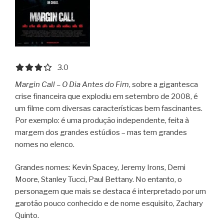
3.0 out of 5.0 stars
3.0
Margin Call – O Dia Antes do Fim
, sobre a gigantesca
crise financeira que explodiu em setembro de 2008, é
um filme com diversas características bem fascinantes.
Por exemplo: é uma produção independente, feita à
margem dos grandes estúdios – mas tem grandes
nomes no elenco.
Grandes nomes: Kevin Spacey, Jeremy Irons, Demi
Moore, Stanley Tucci, Paul Bettany. No entanto, o
personagem que mais se destaca é interpretado por um
garotão pouco conhecido e de nome esquisito, Zachary
Quinto.