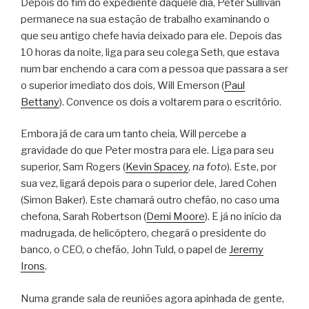
Depois do fim do expediente daquele dia, Peter Sullivan
permanece na sua estação de trabalho examinando o
que seu antigo chefe havia deixado para ele. Depois das
10 horas da noite, liga para seu colega Seth, que estava
num bar enchendo a cara com a pessoa que passara a ser
o superior imediato dos dois, Will Emerson (
Paul
Bettany
). Convence os dois a voltarem para o escritório.
Embora já de cara um tanto cheia, Will percebe a
gravidade do que Peter mostra para ele. Liga para seu
superior, Sam Rogers (
Kevin Spacey
,
na foto
). Este, por
sua vez, ligará depois para o superior dele, Jared Cohen
(Simon Baker). Este chamará outro chefão, no caso uma
chefona, Sarah Robertson (
Demi Moore
). E já no início da
madrugada, de helicóptero, chegará o presidente do
banco, o CEO, o chefão, John Tuld, o papel de
Jeremy
Irons
.
Numa grande sala de reuniões agora apinhada de gente,