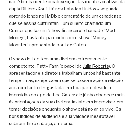
não é inteiramente uma invenção das mentes criativas da
dupla DiFiore-Kouf. Há nos Estados Unidos – segundo
aprendo lendo no IMDb o comentário de um canadense
que se assina cultfilmfan – um sujeito chamado Jim
Cramer que faz um “show financeiro” chamado “Mad
Money”, bastante parecido com o show “Money
Monster” apresentado por Lee Gates.
O show de Lee tem uma diretora extremamente
competente, Patty Fann (o papel de
Julia Roberts
). O
apresentador e a diretora trabalham juntos há bastante
tempo, mas, na época em que se passa a ação, a relação
anda um tanto desgastada, em boa parte devido à
imensidão do ego de Lee Gates: ele já não obedece mais
às orientações da sua diretora, insiste em improvisar, em
tomar decisões enquanto o show está no ar, ao vivo. Os
bons índices de audiência e sua vaidade inesgotável
subiram-lhe à cabeça, em suma.