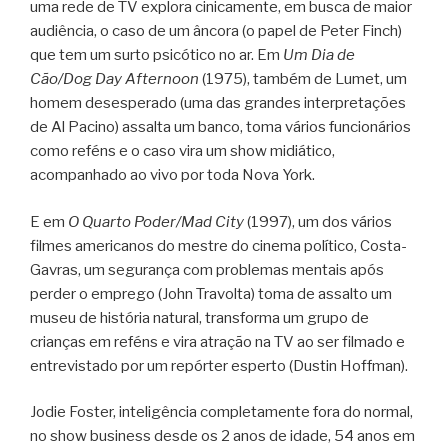
uma rede de TV explora cinicamente, em busca de maior
audiência, o caso de um âncora (o papel de Peter Finch)
que tem um surto psicótico no ar. Em
Um Dia de
Cão/Dog Day Afternoon
(1975), também de Lumet, um
homem desesperado (uma das grandes interpretações
de Al Pacino) assalta um banco, toma vários funcionários
como reféns e o caso vira um show midiático,
acompanhado ao vivo por toda Nova York.
E em
O Quarto Poder/Mad City
(1997), um dos vários
filmes americanos do mestre do cinema político, Costa-
Gavras, um segurança com problemas mentais após
perder o emprego (John Travolta) toma de assalto um
museu de história natural, transforma um grupo de
crianças em reféns e vira atração na TV ao ser filmado e
entrevistado por um repórter esperto (Dustin Hoffman).
Jodie Foster, inteligência completamente fora do normal,
no show business desde os 2 anos de idade, 54 anos em