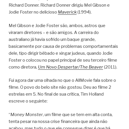
Richard Donner. Richard Donner dirigiu Mel Gibson e
Jodie Foster no delicioso
Maverick
(1994).
Mel Gibson e Jodie Foster são, ambos, astros que
viraram diretores – e são amigos. A carreira do
australiano já havia sofrido um baque grande,
basicamente por causa de problemas comportamentais
dele, tipo dirigir bêbado e xingar judeus, quando Jodie
Foster o colocou no papel principal de seu terceiro filme
como diretora,
Um Novo Despertar/The Beaver
(2011).
Fui agora dar uma olhada no que o AllMovie fala sobre o
filme. O povo do belo site não gostou. Deu ao filme 2
estrelas em 5. No final de sua crítica, Tim Holland
escreve o seguinte:
“
Money Monster
, um filme que se tem em alta conta,
tenta pesar na nossa crise financeira que ainda não
acabou, mas tudo o que ele consegue dizer é que há