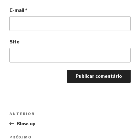
E-mail
*
Site
Navegação
Anterior
ANTERIOR
de
Blow-up
Post
Próximo
PRÓXIMO