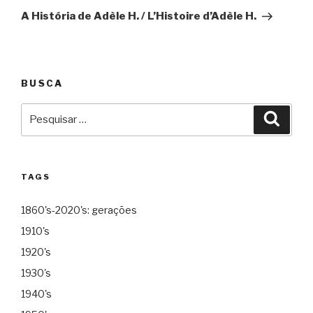
A História de Adèle H. / L’Histoire d’Adèle H.
BUSCA
Pesquisar
Pesqu
por:
TAGS
1860's-2020's: gerações
1910's
1920's
1930's
1940's