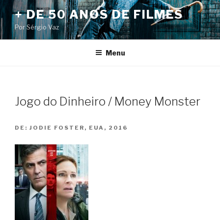
Pular
+ DE 50 ANOS DE FILMES
para
Por Sérgio Vaz
o
conteúdo
Menu
Jogo do Dinheiro / Money Monster
DE:
JODIE FOSTER, EUA, 2016