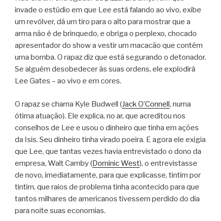
invade o estúdio em que Lee está falando ao vivo, exibe
um revólver, dá um tiro para o alto para mostrar que a
arma não é de brinquedo, e obriga o perplexo, chocado
apresentador do show a vestir um macacão que contém
uma bomba. O rapaz diz que está segurando o detonador.
Se alguém desobedecer às suas ordens, ele explodirá
Lee Gates – ao vivo e em cores.
O rapaz se chama Kyle Budwell (
Jack O’Connell
, numa
ótima atuação). Ele explica, no ar, que acreditou nos
conselhos de Lee e usou o dinheiro que tinha em ações
da Isis. Seu dinheiro tinha virado poeira. E agora ele exigia
que Lee, que tantas vezes havia entrevistado o dono da
empresa, Walt Camby (
Dominic West
), o entrevistasse
de novo, imediatamente, para que explicasse, tintim por
tintim, que raios de problema tinha acontecido para que
tantos milhares de americanos tivessem perdido do dia
para noite suas economias.