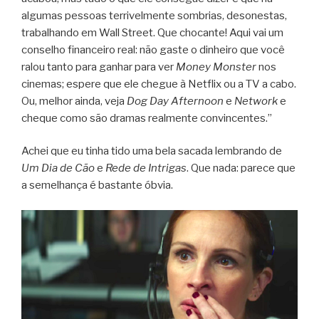
algumas pessoas terrivelmente sombrias, desonestas,
trabalhando em Wall Street. Que chocante! Aqui vai um
conselho financeiro real: não gaste o dinheiro que você
ralou tanto para ganhar para ver
Money Monster
nos
cinemas; espere que ele chegue à Netflix ou a TV a cabo.
Ou, melhor ainda, veja
Dog Day Afternoon
e
Network
e
cheque como são dramas realmente convincentes.”
Achei que eu tinha tido uma bela sacada lembrando de
Um Dia de Cão
e
Rede de Intrigas
. Que nada: parece que
a semelhança é bastante óbvia.