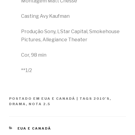
Montagem Matt Chesse
Casting Avy Kaufman
Produção Sony, LStar Capital, Smokehouse
Pictures, Allegiance Theater
Cor, 98 min
**1/2
POSTADO EM
EUA E CANADÁ
|
TAGS
2010'S
,
DRAMA
,
NOTA 2.5
CATEGORIAS
EUA E CANADÁ