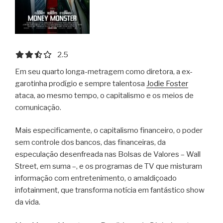
2.5 out of 5.0 stars
2.5
Em seu quarto longa-metragem como diretora, a ex-
garotinha prodígio e sempre talentosa
Jodie Foster
ataca, ao mesmo tempo, o capitalismo e os meios de
comunicação.
Mais especificamente, o capitalismo financeiro, o poder
sem controle dos bancos, das financeiras, da
especulação desenfreada nas Bolsas de Valores – Wall
Street, em suma –, e os programas de TV que misturam
informação com entretenimento, o amaldiçoado
infotainment, que transforma notícia em fantástico show
da vida.