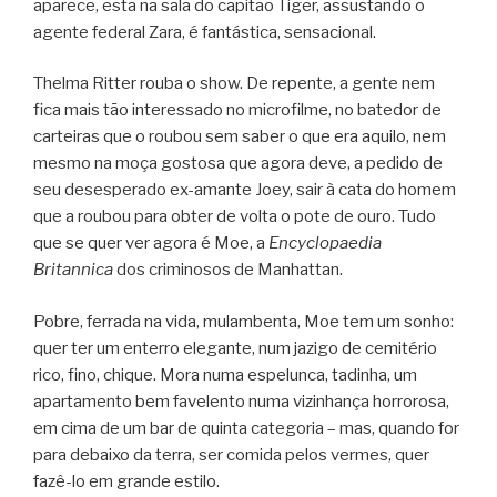
aparece, esta na sala do capitão Tiger, assustando o
agente federal Zara, é fantástica, sensacional.
Thelma Ritter rouba o show. De repente, a gente nem
fica mais tão interessado no microfilme, no batedor de
carteiras que o roubou sem saber o que era aquilo, nem
mesmo na moça gostosa que agora deve, a pedido de
seu desesperado ex-amante Joey, sair à cata do homem
que a roubou para obter de volta o pote de ouro. Tudo
que se quer ver agora é Moe, a
Encyclopaedia
Britannica
dos criminosos de Manhattan.
Pobre, ferrada na vida, mulambenta, Moe tem um sonho:
quer ter um enterro elegante, num jazigo de cemitério
rico, fino, chique. Mora numa espelunca, tadinha, um
apartamento bem favelento numa vizinhança horrorosa,
em cima de um bar de quinta categoria – mas, quando for
para debaixo da terra, ser comida pelos vermes, quer
fazê-lo em grande estilo.