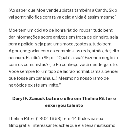
(Ao saber que Moe vendeu pistas também a Candy, Skip
vai sorrir; não fica com raiva dela; a vida é assim mesmo.)
Moe tem um código de honra rígido: roubar, tudo bem;
dar informações sobre amigos em troca de dinheiro, seja
para a polícia, seja para uma moça gostosa, tudo bem.
Agora, negociar com os commies, os reds, aí não, de jeito
nenhum. Ela dirá a Skip: – “Qual é a sua? Fazendo negócio
com os comunistas? (…) Eu conheço você desde garoto.
Você sempre foi um tipo de ladrão normal, Jamais pensei
que fosse um canalha. (…) Mesmo no nosso ramo de
negócios existe um limite.”
Daryl F. Zanuck bateu o olho em Thelma Ritter e
enxergou talento
Thelma Ritter (1902-1969) tem 44 títulos na sua
filmografia. Interessante: achei que ela teria muitíssimo