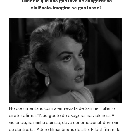
Fuller diz que não gostava de exagerar na
violência. Imagina se gostasse!
No documentário com a entrevista de Samuel Fuller, o
diretor afirma: “Não gosto de exagerar na violência. A
violência, na minha opinião, deve ser emocional, deve vir
de dentro. (…) Adoro filmar brigas do alto. É fácil filmar de