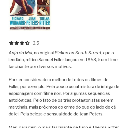
3.5 out of 5.0 stars
3.5
Anjo do Mal
, no original
Pickup on South Street
, que o
lendário, mítico Samuel Fuller lançou em 1953, é um filme
fascinante por diversos motivos.
Por ser considerado o melhor de todos os filmes de
Fuller, por exemplo. Pela pouco usual mistura de intriga de
espionagem com
filme noir
. Por algumas seqüências
antológicas. Pelo fato de os três protagonistas serem
marginais, mais próximos do crime do que do lado de cá
da lei. Pela beleza e sensualidade de Jean Peters.
Mas, para mim, o mais fascinante de tudo é
Thelma Ritter