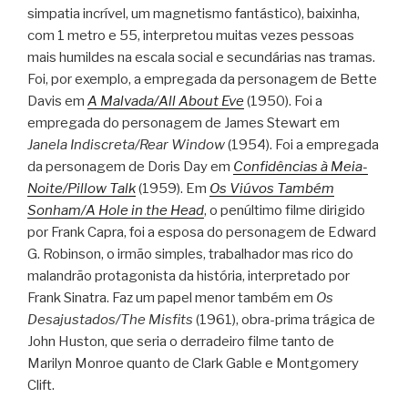
simpatia incrível, um magnetismo fantástico), baixinha,
com 1 metro e 55, interpretou muitas vezes pessoas
mais humildes na escala social e secundárias nas tramas.
Foi, por exemplo, a empregada da personagem de Bette
Davis em
A Malvada/All About Eve
(1950). Foi a
empregada do personagem de James Stewart em
Janela Indiscreta/Rear Window
(1954). Foi a empregada
da personagem de Doris Day em
Confidências à Meia-
Noite/Pillow Talk
(1959). Em
Os Viúvos Também
Sonham/A Hole in the Head
, o penúltimo filme dirigido
por Frank Capra, foi a esposa do personagem de Edward
G. Robinson, o irmão simples, trabalhador mas rico do
malandrão protagonista da história, interpretado por
Frank Sinatra. Faz um papel menor também em
Os
Desajustados/The Misfits
(1961), obra-prima trágica de
John Huston, que seria o derradeiro filme tanto de
Marilyn Monroe quanto de Clark Gable e Montgomery
Clift.