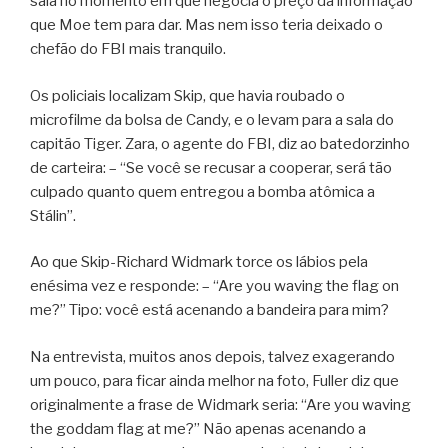
sala no momento em que negocia o preço da informação
que Moe tem para dar. Mas nem isso teria deixado o
chefão do FBI mais tranquilo.
Os policiais localizam Skip, que havia roubado o
microfilme da bolsa de Candy, e o levam para a sala do
capitão Tiger. Zara, o agente do FBI, diz ao batedorzinho
de carteira: – “Se você se recusar a cooperar, será tão
culpado quanto quem entregou a bomba atômica a
Stálin”.
Ao que Skip-Richard Widmark torce os lábios pela
enésima vez e responde: – “Are you waving the flag on
me?” Tipo: você está acenando a bandeira para mim?
Na entrevista, muitos anos depois, talvez exagerando
um pouco, para ficar ainda melhor na foto, Fuller diz que
originalmente a frase de Widmark seria: “Are you waving
the goddam flag at me?” Não apenas acenando a