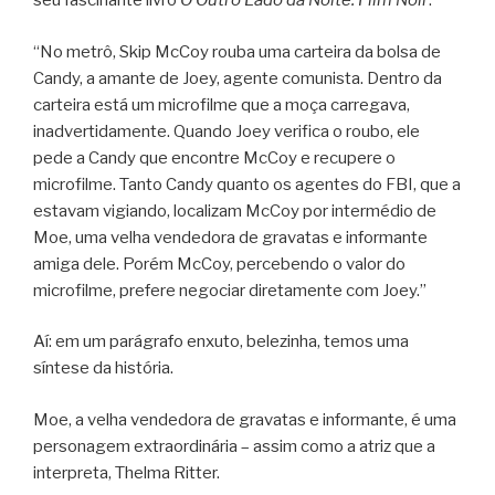
seu fascinante livro
O Outro Lado da Noite: Film Noir
.
“No metrô, Skip McCoy rouba uma carteira da bolsa de
Candy, a amante de Joey, agente comunista. Dentro da
carteira está um microfilme que a moça carregava,
inadvertidamente. Quando Joey verifica o roubo, ele
pede a Candy que encontre McCoy e recupere o
microfilme. Tanto Candy quanto os agentes do FBI, que a
estavam vigiando, localizam McCoy por intermédio de
Moe, uma velha vendedora de gravatas e informante
amiga dele. Porém McCoy, percebendo o valor do
microfilme, prefere negociar diretamente com Joey.”
Aí: em um parágrafo enxuto, belezinha, temos uma
síntese da história.
Moe, a velha vendedora de gravatas e informante, é uma
personagem extraordinária – assim como a atriz que a
interpreta, Thelma Ritter.