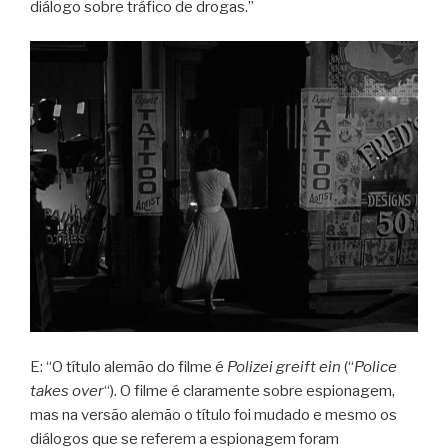
diálogo sobre tráfico de drogas.”
E: “O título alemão do filme é
Polizei greift ein
(“
Police
takes over
“). O filme é claramente sobre espionagem,
mas na versão alemão o título foi mudado e mesmo os
diálogos que se referem a espionagem foram