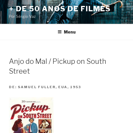
Pular
+ DE 50 ANOS DE FILMES
para
Por Sérgio Vaz
o
conteúdo
Menu
Anjo do Mal / Pickup on South
Street
DE:
SAMUEL FULLER, EUA, 1953