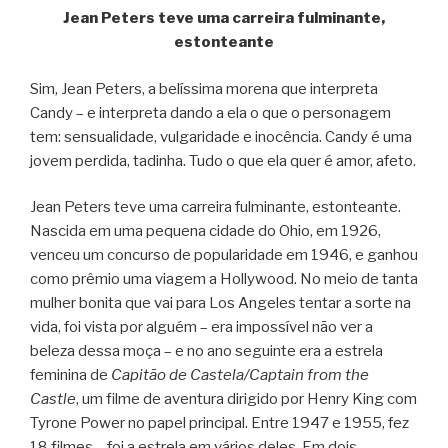
Jean Peters teve uma carreira fulminante,
estonteante
Sim, Jean Peters, a belíssima morena que interpreta
Candy – e interpreta dando a ela o que o personagem
tem: sensualidade, vulgaridade e inocência. Candy é uma
jovem perdida, tadinha. Tudo o que ela quer é amor, afeto.
Jean Peters teve uma carreira fulminante, estonteante.
Nascida em uma pequena cidade do Ohio, em 1926,
venceu um concurso de popularidade em 1946, e ganhou
como prêmio uma viagem a Hollywood. No meio de tanta
mulher bonita que vai para Los Angeles tentar a sorte na
vida, foi vista por alguém – era impossível não ver a
beleza dessa moça – e no ano seguinte era a estrela
feminina de
Capitão de Castela/Captain from the
Castle
, um filme de aventura dirigido por Henry King com
Tyrone Power no papel principal. Entre 1947 e 1955, fez
18 filmes – foi a estrela em vários deles. Em dois,