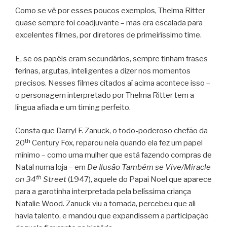
Como se vê por esses poucos exemplos, Thelma Ritter
quase sempre foi coadjuvante – mas era escalada para
excelentes filmes, por diretores de primeiríssimo time.
E, se os papéis eram secundários, sempre tinham frases
ferinas, argutas, inteligentes a dizer nos momentos
precisos. Nesses filmes citados aí acima acontece isso –
o personagem interpretado por Thelma Ritter tem a
língua afiada e um timing perfeito.
Consta que Darryl F. Zanuck, o todo-poderoso chefão da
th
20
Century Fox, reparou nela quando ela fez um papel
mínimo – como uma mulher que está fazendo compras de
Natal numa loja – em
De Ilusão Também se Vive/Miracle
th
on 34
Street
(1947), aquele do Papai Noel que aparece
para a garotinha interpretada pela belíssima criança
Natalie Wood. Zanuck viu a tomada, percebeu que ali
havia talento, e mandou que expandissem a participação