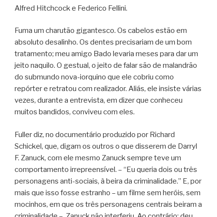
Alfred Hitchcock e Federico Fellini.
Fuma um charutão gigantesco. Os cabelos estão em
absoluto desalinho. Os dentes precisariam de um bom
tratamento; meu amigo Bado levaria meses para dar um
jeito naquilo. O gestual, o jeito de falar são de malandrão
do submundo nova-iorquino que ele cobriu como
repórter e retratou com realizador. Aliás, ele insiste várias
vezes, durante a entrevista, em dizer que conheceu
muitos bandidos, conviveu com eles.
Fuller diz, no documentário produzido por Richard
Schickel, que, digam os outros o que disserem de Darryl
F. Zanuck, com ele mesmo Zanuck sempre teve um
comportamento irrepreensível. – “Eu queria dois ou três
personagens anti-sociais, à beira da criminalidade.” E, por
mais que isso fosse estranho – um filme sem heróis, sem
mocinhos, em que os três personagens centrais beiram a
criminalidade –, Zanuck não interferiu. Ao contrário: deu