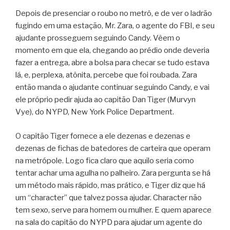
Depois de presenciar o roubo no metrô, e de ver o ladrão
fugindo em uma estação, Mr. Zara, o agente do FBI, e seu
ajudante prosseguem seguindo Candy. Vêem o
momento em que ela, chegando ao prédio onde deveria
fazer a entrega, abre a bolsa para checar se tudo estava
lá, e, perplexa, atônita, percebe que foi roubada. Zara
então manda o ajudante continuar seguindo Candy, e vai
ele próprio pedir ajuda ao capitão Dan Tiger (Murvyn
Vye), do NYPD, New York Police Department.
O capitão Tiger fornece a ele dezenas e dezenas e
dezenas de fichas de batedores de carteira que operam
na metrópole. Logo fica claro que aquilo seria como
tentar achar uma agulha no palheiro. Zara pergunta se há
um método mais rápido, mas prático, e Tiger diz que há
um “character” que talvez possa ajudar. Character não
tem sexo, serve para homem ou mulher. E quem aparece
na sala do capitão do NYPD para ajudar um agente do