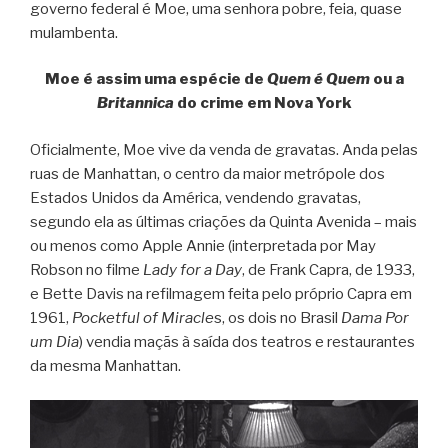
governo federal é Moe, uma senhora pobre, feia, quase
mulambenta.
Moe é assim uma espécie de
Quem é Quem
ou a
Britannica
do crime em Nova York
Oficialmente, Moe vive da venda de gravatas. Anda pelas
ruas de Manhattan, o centro da maior metrópole dos
Estados Unidos da América, vendendo gravatas,
segundo ela as últimas criações da Quinta Avenida – mais
ou menos como Apple Annie (interpretada por May
Robson no filme
Lady for a Day
, de Frank Capra, de 1933,
e Bette Davis na refilmagem feita pelo próprio Capra em
1961,
Pocketful of Miracle
s, os dois no Brasil
Dama Por
um Dia
) vendia maçãs à saída dos teatros e restaurantes
da mesma Manhattan.