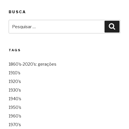
BUSCA
Pesquisar
Pesqu
por:
TAGS
1860's-2020's: gerações
1910's
1920's
1930's
1940's
1950's
1960's
1970's