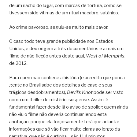
de um riacho do lugar, com marcas de tortura, como se
tivessem sido vítimas de um ritual macabro, satânico.
Ao crime pavoroso, seguiu-se muito mais pavor.
O caso todo teve grande publicidade nos Estados
Unidos, e deu origem a três documentários e a mais um
filme de não ficção antes deste aqui,
West of Memphis
,
de 2012.
Para quem não conhece a história (e acredito que pouca
gente no Brasil sabe dos detalhes do caso e seus
trágicos desdobramentos),
Devil’s Knot
pode ser visto
como um thriller de mistério, suspense. Assim, é
fundamental fazer desde já o aviso de spoiler: quem ainda
não viu o filme não deveria continuar lendo esta
anotação, porque ela forçosamente terá que adiantar
informações que só vão ficar muito claras ao longo da
narrativa, que não é curtinha – são 114 minutos.