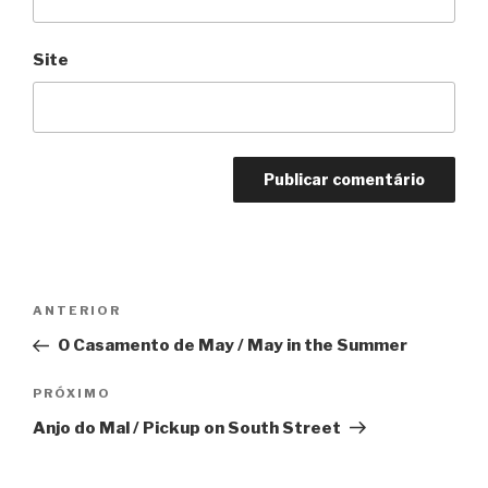
Site
Navegação
Anterior
ANTERIOR
de
O Casamento de May / May in the Summer
Post
Próximo
PRÓXIMO
Anjo do Mal / Pickup on South Street