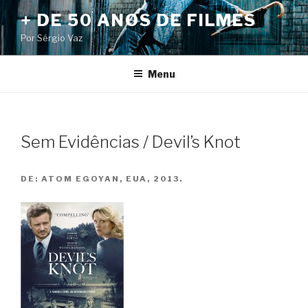
Pular
+ DE 50 ANOS DE FILMES
para
Por Sérgio Vaz
o
conteúdo
Menu
Sem Evidências / Devil’s Knot
DE:
ATOM EGOYAN, EUA, 2013.