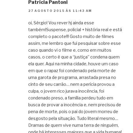
Patrícia Pantoni
27 AGOSTO 2015 ÀS 11:43 AM
oi, Sérgio! Vou rever hj ainda esse
também!Suspense, policial + história real e está
completo o pacote!!! Gosto muito de filmes
assim, me lembro que fui pesquisar sobre esse
caso quando vi o filme e, como em muitos
casos, o certo é que a “justiça” condena quem
ela quer. Aqui na minha cidade, houve um caso
em que o rapaz foi condenado pela morte de
uma garota de programa, arrastada presa no
cinto de seu carrão… nem a perícia provou a
culpa, o jovem rico jurava inocência, foi
condenado preso, a família perdeu tudo em
busca de provar a inocência e, nem precisou de
pena de morte, pois o pai do jovem morreu de
desgosto pela situação. Tudo literal mesmo…
Dramas de quem vive numa terra de ninguém,
onde há interesses maiores que a vida humana!