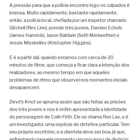
A pressão para que a polícia encontre logo os culpados é
imensa. Muito rapidamente, bastante rapidamente,
então, a polícia local, chefiada por um inspetor chamado
Gitchell (Rex Linn), prende três jovens, Damien Echols
(James Hamrick), Jason Baldwin (Seth Meriwether) e
Jessie Misskelley (Kristopher Higgins).
E é a partir daí, quando estamos com cerca de 20
minutos de filme, que começa a ficar clara a intenção dos
realizadores, ao mesmo tempo em que aqueles
problemas de ritmo que observei nos momentos iniciais
desaparecem.
Devil’s Knot
se apruma assim que são feitas as prisões
dos três jovens e nos é enfim apresentada a identidade
do personagem de Colin Firth. Ele se chama Ron Lax, e é
um investigador, uma espécie de detetive particular. Tem
seu próprio escritório, e a clientela deve ser boa, já que,
enfrentando naquele momento um processo de divórcio