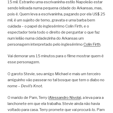
15 mil. Estranho uma escrivaninha estilo Napoleão estar
sendo leiloada numa pequena cidade do Arkansas, mas,
pois é. Quem leva a escrivaninha, pagando por ela US$ 25
mil, é um sujeito de terno, gravata e uma barba bem
cuidada – o papel do inglesérrimo Colin Firth, e o
espectador teria todo o direito de perguntar o que faz
num leilão numa cidadezinha do Arkansas um
personagem interpretado pelo inglesérrimo
Colin Firth
.
Vai demorar uns 15 minutos para o filme mostrar quem é
esse personagem.
O garoto Stevie, seu amigo Michael e mais um terceiro
amiguinho vão passear no tal bosque que tem o diabo no
nome –
Devil’s Knot
.
O marido de Pam, Terry (
Alessandro Nivola
), a leva para a
lanchonete em que ela trabalha. Stevie ainda não havia
voltado para casa. Terry promete que vai procurá-lo. Pam