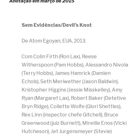
Anotação em março de 2015
Sem Evidências/Devil’s Knot
De Atom Egoyan, EUA, 2013.
Com Colin Firth (Ron Lax), Reese
Witherspoon (Pam Hobbs), Alessandro Nivola
(Terry Hobbs), James Hamrick (Damien
Echols), Seth Meriwether (Jason Baldwin),
Kristopher Higgins (Jessie Misskelley), Amy
Ryan (Margaret Lax), Robert Baker (Detetive
Bryn Ridge), Collette Wolfe (Glori Shettles),
Rex Linn (inspector chefe Gitchell), Bruce
Greenwood (juiz Burnett), Mireille Enos (Vicki
Hutcheson), Jet Jurgensmeyer (Stevie)