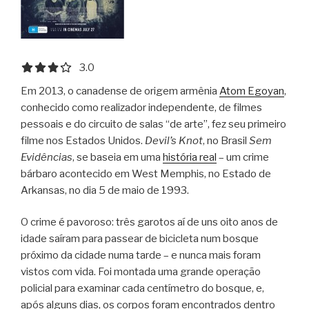
3.0 out of 5.0 stars
3.0
Em 2013, o canadense de origem armênia
Atom Egoyan
,
conhecido como realizador independente, de filmes
pessoais e do circuito de salas “de arte”, fez seu primeiro
filme nos Estados Unidos.
Devil’s Knot
, no Brasil
Sem
Evidências
, se baseia em uma
história real
– um crime
bárbaro acontecido em West Memphis, no Estado de
Arkansas, no dia 5 de maio de 1993.
O crime é pavoroso: três garotos aí de uns oito anos de
idade saíram para passear de bicicleta num bosque
próximo da cidade numa tarde – e nunca mais foram
vistos com vida. Foi montada uma grande operação
policial para examinar cada centímetro do bosque, e,
após alguns dias, os corpos foram encontrados dentro