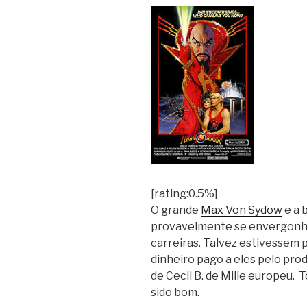
[rating:0.5%]
O grande
Max Von Sydow
e a 
provavelmente se envergonha
carreiras. Talvez estivesse
dinheiro pago a eles pelo prod
de Cecil B. de Mille europeu.
To
sido bom.