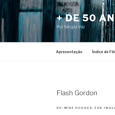
Pular
para
+ DE 50 A
o
conteúdo
Por Sérgio Vaz
Apresentação
Índice de Fi
Flash Gordon
DE:
MIKE HODGES, EUA-INGL