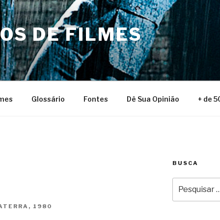
NOS DE FILMES
lmes
Glossário
Fontes
Dê Sua Opinião
+ de 5
BUSCA
Pesquisar
por:
ATERRA, 1980