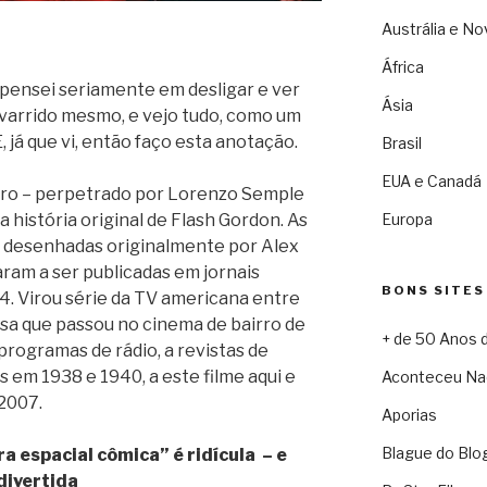
Austrália e No
África
 pensei seriamente em desligar e ver
Ásia
 varrido mesmo, e vejo tudo, como um
E, já que vi, então faço esta anotação.
Brasil
EUA e Canadá
teiro – perpetrado por Lorenzo Semple
na história original de Flash Gordon. As
Europa
o, desenhadas originalmente por Alex
am a ser publicadas em jornais
BONS SITES
4. Virou série da TV americana entre
ssa que passou no cinema de bairro de
+ de 50 Anos 
programas de rádio, a revistas de
s em 1938 e 1940, a este filme aqui e
Aconteceu Na
2007.
Aporias
Blague do Blo
a espacial cômica” é ridícula – e
divertida