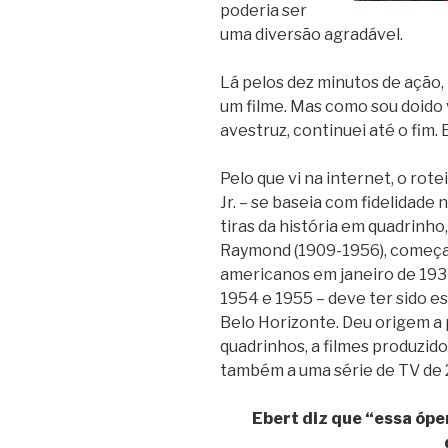
poderia ser
uma diversão agradável.
Lá pelos dez minutos de ação,
um filme. Mas como sou doido
avestruz, continuei até o fim. 
Pelo que vi na internet, o ro
Jr. – se baseia com fidelidade 
tiras da história em quadrinh
Raymond (1909-1956), começar
americanos em janeiro de 193
1954 e 1955 – deve ter sido e
Belo Horizonte. Deu origem a 
quadrinhos, a filmes produzido
também a uma série de TV de 
Ebert diz que “essa óper