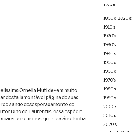
TAGS
1860's-2020's
1910's
1920's
1930's
1940's
1950's
1960's
1970's
1980's
belíssima
Ornella Muti
devem muito
r desta lamentável página de suas
1990's
m precisando desesperadamente do
2000's
utor Dino de Laurentiis, essa espécie
2010's
mara, pelo menos, que o salário tenha
2020's