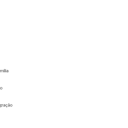
mília
co
gração