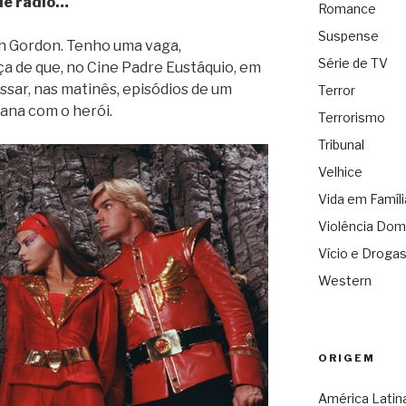
de rádio…
Romance
Suspense
h Gordon. Tenho uma vaga,
Série de TV
 de que, no Cine Padre Eustáquio, em
sar, nas matinês, episódios de um
Terror
cana com o herói.
Terrorismo
Tribunal
Velhice
Vida em Famíli
Violência Dom
Vício e Droga
Western
ORIGEM
América Latin