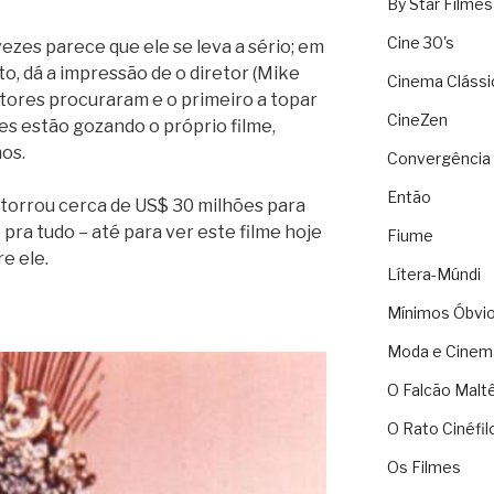
By Star Filmes
Cine 30's
ezes parece que ele se leva a sério; em
, dá a impressão de o diretor (Mike
Cinema Clássi
tores procuraram e o primeiro a topar
CineZen
ores estão gozando o próprio filme,
os.
Convergência 
Então
 torrou cerca de US$ 30 milhões para
 pra tudo – até para ver este filme hoje
Fiume
e ele.
Lítera-Múndi
Mínimos Óbvi
Moda e Cinem
O Falcão Malt
O Rato Cinéfil
Os Filmes