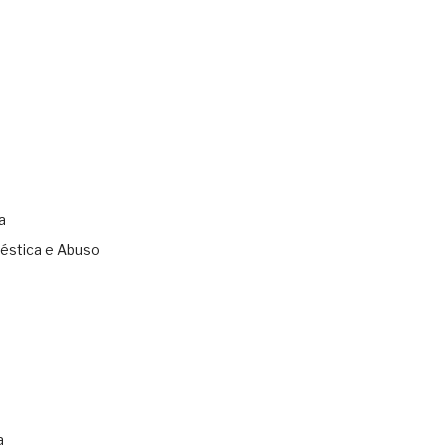
a
éstica e Abuso
s
a