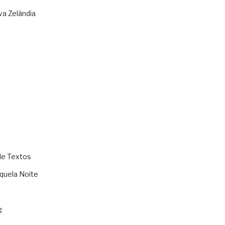
va Zelândia
de Textos
quela Noite
g