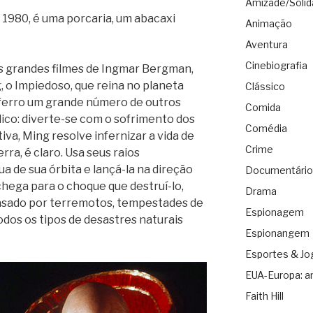
Amizade/Solid
m 1980, é uma porcaria, um abacaxi
Animação
Aventura
Cinebiografia
s grandes filmes de Ingmar Bergman,
, o Impiedoso, que reina no planeta
Clássico
erro um grande número de outros
Comida
dico: diverte-se com o sofrimento dos
Comédia
iva, Ming resolve infernizar a vida de
Crime
rra, é claro. Usa seus raios
a de sua órbita e lançá-la na direção
Documentário
chega para o choque que destruí-lo,
Drama
asado por terremotos, tempestades de
Espionagem
odos os tipos de desastres naturais
Espionangem
Esportes & Jo
EUA-Europa: a
Faith Hill