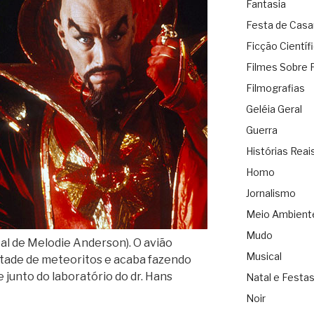
Fantasia
Festa de Cas
Ficção Científ
Filmes Sobre 
Filmografias
Geléia Geral
Guerra
Histórias Reai
Homo
Jornalismo
Meio Ambient
Mudo
al de Melodie Anderson). O avião
Musical
tade de meteoritos e acaba fazendo
junto do laboratório do dr. Hans
Natal e Festa
Noir