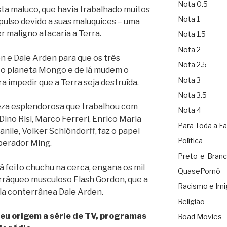
Nota 0.5
ta maluco, que havia trabalhado muitos
Nota 1
pulso devido a suas maluquices – uma
er maligno atacaria a Terra.
Nota 1.5
Nota 2
n e Dale Arden para que os três
Nota 2.5
o planeta Mongo e de lá mudem o
Nota 3
 impedir que a Terra seja destruída.
Nota 3.5
leza esplendorosa que trabalhou com
Nota 4
Dino Risi, Marco Ferreri, Enrico Maria
Para Toda a Fa
nile, Volker Schlöndorff, faz o papel
Política
mperador Ming.
Preto-e-Bran
á feito chuchu na cerca, engana os mil
QuasePornô
rráqueo musculoso Flash Gordon, que a
Racismo e Imi
ela conterrânea Dale Arden.
Religião
deu origem a série de TV, programas
Road Movies