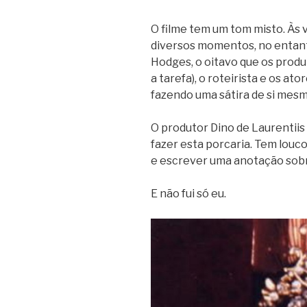
O filme tem um tom misto. Às v
diversos momentos, no entanto
Hodges, o oitavo que os produ
a tarefa), o roteirista e os at
fazendo uma sátira de si mesm
O produtor Dino de Laurentiis
fazer esta porcaria. Tem louco
e escrever uma anotação sobr
E não fui só eu.