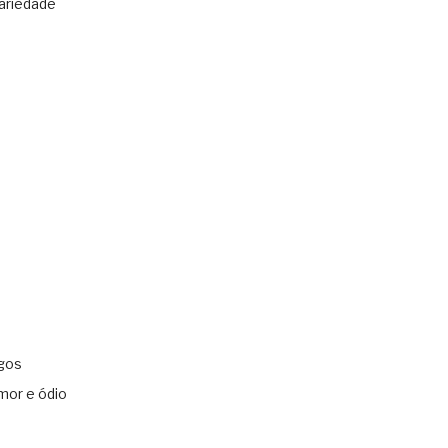
ariedade
gos
mor e ódio