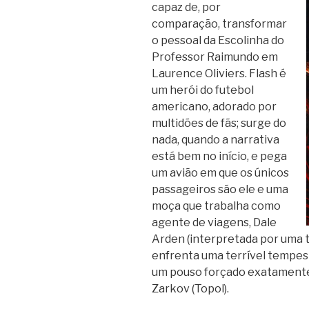
capaz de, por
comparação, transformar
o pessoal da Escolinha do
Professor Raimundo em
Laurence Oliviers. Flash é
um herói do futebol
americano, adorado por
multidões de fãs; surge do
nada, quando a narrativa
está bem no início, e pega
um avião em que os únicos
passageiros são ele e uma
moça que trabalha como
agente de viagens, Dale
Arden (interpretada por uma t
enfrenta uma terrível tempes
um pouso forçado exatamente 
Zarkov (Topol).