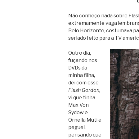
Não conheço nada sobre Flas
extremamente vaga lembrança
Belo Horizonte, costumava pas
seriado feito para a TV ameri
Outro dia,
fuçando nos
DVDs da
minha filha,
dei com esse
Flash Gordon
,
vi que tinha
Max Von
Sydow e
Ornella Muti e
peguei,
pensando que