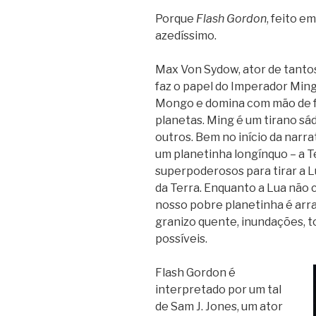
Porque
Flash Gordon
, feito e
azedíssimo.
Max Von Sydow, ator de tanto
faz o papel do Imperador Ming
Mongo e domina com mão de f
planetas. Ming é um tirano sá
outros. Bem no início da narrat
um planetinha longínquo – a Te
superpoderosos para tirar a Lu
da Terra. Enquanto a Lua não 
nosso pobre planetinha é arr
granizo quente, inundações, t
possíveis.
Flash Gordon é
interpretado por um tal
de Sam J. Jones, um ator