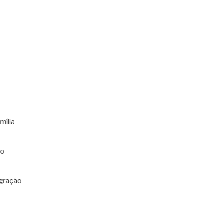
mília
co
gração