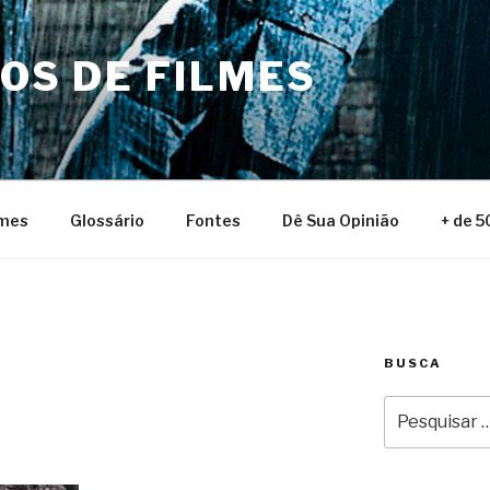
NOS DE FILMES
lmes
Glossário
Fontes
Dê Sua Opinião
+ de 5
BUSCA
Pesquisar
por: