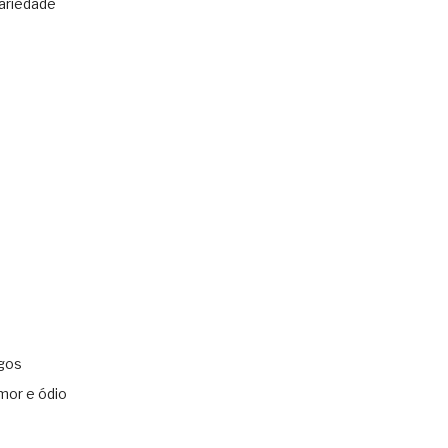
ariedade
gos
mor e ódio