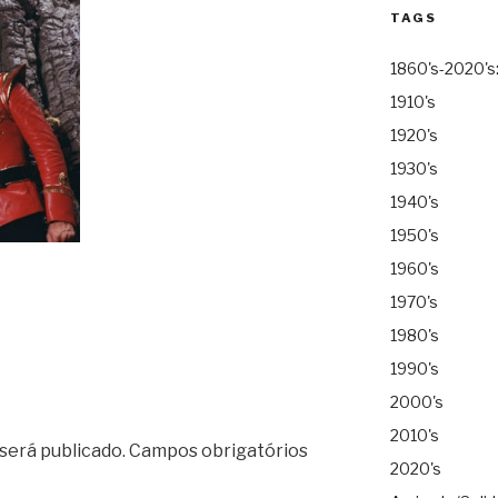
TAGS
1860's-2020's
1910's
1920's
1930's
1940's
1950's
1960's
1970's
1980's
1990's
2000's
2010's
será publicado.
Campos obrigatórios
2020's