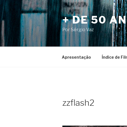
Pular
para
+ DE 50 A
o
conteúdo
Por Sérgio Vaz
Apresentação
Índice de Fi
zzflash2