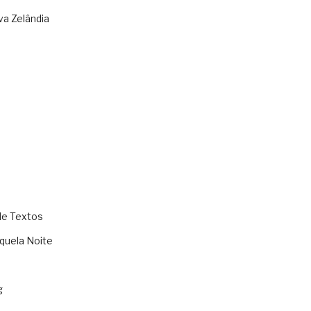
va Zelândia
de Textos
quela Noite
g