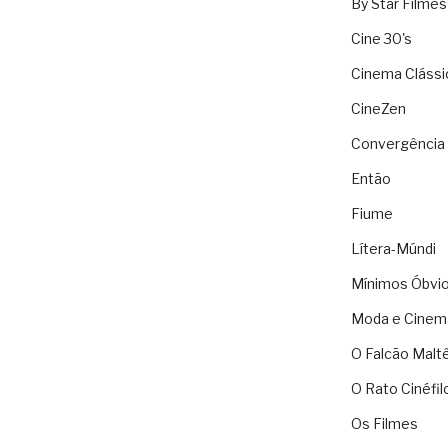
By Star Filmes
Cine 30's
Cinema Clássi
CineZen
Convergência 
Então
Fiume
Lítera-Múndi
Mínimos Óbvi
Moda e Cinem
O Falcão Malt
O Rato Cinéfil
Os Filmes