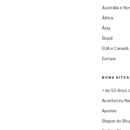
Austrália e No
África
Ásia
Brasil
EUA e Canadá
Europa
BONS SITES
+ de 50 Anos 
Aconteceu Na
Aporias
Blague do Blo