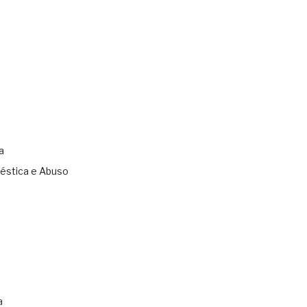
a
éstica e Abuso
s
a