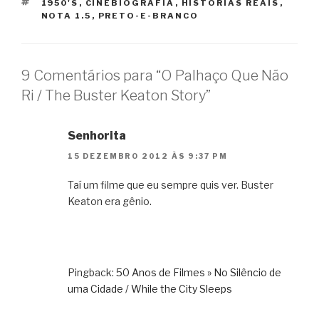
TAGS
1950'S
,
CINEBIOGRAFIA
,
HISTÓRIAS REAIS
,
NOTA 1.5
,
PRETO-E-BRANCO
9 Comentários para “O Palhaço Que Não
Ri / The Buster Keaton Story”
Senhorita
15 DEZEMBRO 2012 ÀS 9:37 PM
Taí um filme que eu sempre quis ver. Buster
Keaton era gênio.
Pingback:
50 Anos de Filmes » No Silêncio de
uma Cidade / While the City Sleeps