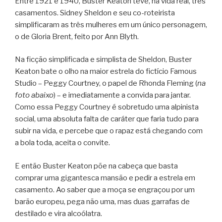
Entre 1921 e 1940, Buster Keaton teve, na vida real, três
casamentos. Sidney Sheldon e seu co-roteirista
simplificaram as três mulheres em um único personagem,
o de Gloria Brent, feito por Ann Blyth.
Na ficção simplificada e simplista de Sheldon, Buster
Keaton bate o olho na maior estrela do fictício Famous
Studio – Peggy Courtney, o papel de Rhonda Fleming (
na
foto abaixo
) – e imediatamente a convida para jantar.
Como essa Peggy Courtney é sobretudo uma alpinista
social, uma absoluta falta de caráter que faria tudo para
subir na vida, e percebe que o rapaz está chegando com
a bola toda, aceita o convite.
E então Buster Keaton põe na cabeça que basta
comprar uma gigantesca mansão e pedir a estrela em
casamento. Ao saber que a moça se engraçou por um
barão europeu, pega não uma, mas duas garrafas de
destilado e vira alcoólatra.