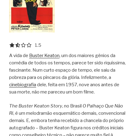
1.5 out of 5.0 stars
1.5
A vida de
Buster Keaton
, um dos maiores gênios da
comédia de todos os tempos, parece ter sido riquíssima,
fascinante. Num curto espaço de tempo, ele saiu da
pobreza para os píncaros da glória. Infelizmente, a
cinebiografia
dele, feita em 1957, nove anos antes de
sua morte, não me pareceu um bom filme.
The Buster Keaton Story
, no Brasil
O Palhaço Que Não
Ri
, é um melodramão esquemático demais, convencional
demais. E, embora tenha recebido a chancela do próprio
autografado – Buster Keaton figura nos créditos iniciais
como conselheiro técnico – não parece muito fiel à