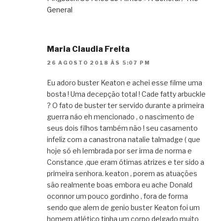
General
Maria Claudia Freita
26 AGOSTO 2018 ÀS 5:07 PM
Eu adoro buster Keaton e achei esse filme uma
bosta ! Uma decepção total ! Cade fatty arbuckle
? O fato de buster ter servido durante a primeira
guerra náo eh mencionado , o nascimento de
seus dois filhos também não ! seu casamento
infeliz com a canastrona natalie talmadge ( que
hoje só eh lembrada por ser irma de norma e
Constance ,que eram ótimas atrizes e ter sido a
primeira senhora. keaton , porem as atuações
são realmente boas embora eu ache Donald
oconnor um pouco gordinho , fora de forma
sendo que alem de genio buster Keaton foi um
homem atlético tinha um corpo delgado muito