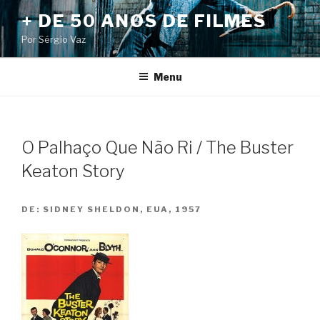
Pular
+ DE 50 ANOS DE FILMES
para
Por Sérgio Vaz
o
conteúdo
Menu
O Palhaço Que Não Ri / The Buster
Keaton Story
DE:
SIDNEY SHELDON, EUA, 1957