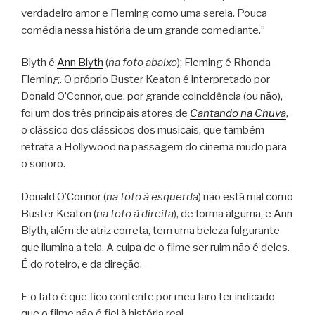
verdadeiro amor e Fleming como uma sereia. Pouca
comédia nessa história de um grande comediante.”
Blyth é
Ann Blyth
(
na foto abaixo
); Fleming é Rhonda
Fleming. O próprio Buster Keaton é interpretado por
Donald O’Connor, que, por grande coincidência (ou não),
foi um dos três principais atores de
Cantando na Chuva
,
o clássico dos clássicos dos musicais, que também
retrata a Hollywood na passagem do cinema mudo para
o sonoro.
Donald O’Connor (
na foto à esquerda
) não está mal como
Buster Keaton (
na foto à direita
), de forma alguma, e Ann
Blyth, além de atriz correta, tem uma beleza fulgurante
que ilumina a tela. A culpa de o filme ser ruim não é deles.
É do roteiro, e da direção.
E o fato é que fico contente por meu faro ter indicado
que o filme não é fiel à história real.