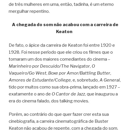
de três mulheres em uma, então, tadinha, é um eterno
mergulhar repentino.
A chegada do som não acabou com a carreira de
Keaton
De fato, o ápice da carreira de Keaton foi entre 1920 e
1928. Foi nesse período que ele criou os filmes que o
tornaram um dos maiores comediantes do cinema –
Marinheiro por Descuido/The Navigator
,
O
Vaqueiro/Go West
,
Boxe por Amor/Battling Butter
,
Amores de Estudante/College
, e, sobretudo,
A General
,
tido por muitos como sua obra-prima, lançado em 1927 –
exatamente o ano de
O Cantor de Jazz
, que inaugurou a
era do cinema falado, dos talking movies.
Porém, ao contrário do que quer fazer crer esta sua
cinebiografia, a carreira cinematográfica de Buster
Keaton não acabou de repente, com a chegada do som.