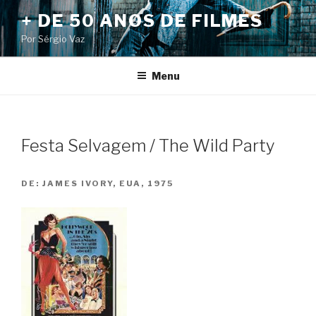
Pular
+ DE 50 ANOS DE FILMES
para
Por Sérgio Vaz
o
conteúdo
Menu
Festa Selvagem / The Wild Party
DE:
JAMES IVORY, EUA, 1975