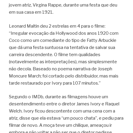
jovem atriz, Virgina Rappe, durante uma festa que deu
em sua casa em 1921.
Leonard Maltin deu 2 estrelas em 4 para o filme:
“Irregular evocação da Hollywood dos anos 1920 com
Coco como um comediante do tipo de Fatty Arbuckle
que dá uma festa suntuosa na tentativa de salvar sua
carreira descendente. O filme tem qualidades
(notavelmente as interpretações), mas simplesmente
não decola. Baseado no poema narrativa de Joseph
Moncure March; foi cortado pelo distribuidor, mas mais
tarde restaurado por Ivory para 107 minutos.”
Segundo o IMDb, durante as filmagens houve um
desentendimento entre o diretor James Ivory e Raquel
Welch. Ivory ficou descontente com uma cena com a
atriz, disse que ela estava “um pouco chata”, e pediu para
filmar de novo. A moça teve um chilique, ameaçou ir
embora e não voltar a não ser que o diretor pedisse