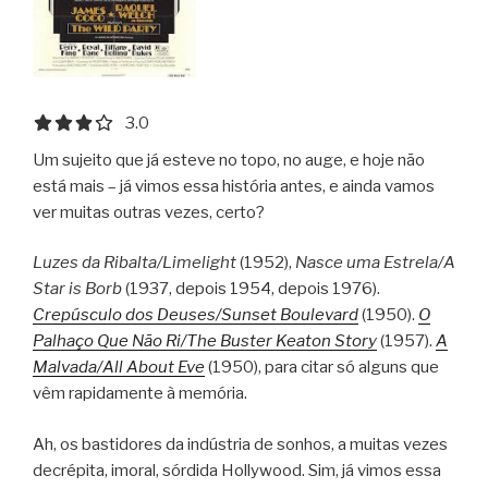
3.0 out of 5.0 stars
3.0
Um sujeito que já esteve no topo, no auge, e hoje não
está mais – já vimos essa história antes, e ainda vamos
ver muitas outras vezes, certo?
Luzes da Ribalta/Limelight
(1952),
Nasce uma Estrela/A
Star is Borb
(1937, depois 1954, depois 1976).
Crepúsculo dos Deuses/Sunset Boulevard
(1950).
O
Palhaço Que Não Ri/The Buster Keaton Story
(1957).
A
Malvada/All About Eve
(1950), para citar só alguns que
vêm rapidamente à memória.
Ah, os bastidores da indústria de sonhos, a muitas vezes
decrépita, imoral, sórdida Hollywood. Sim, já vimos essa