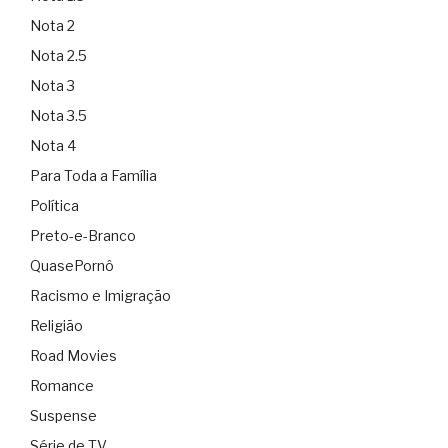
Nota 2
Nota 2.5
Nota 3
Nota 3.5
Nota 4
Para Toda a Família
Política
Preto-e-Branco
QuasePornô
Racismo e Imigração
Religião
Road Movies
Romance
Suspense
Série de TV