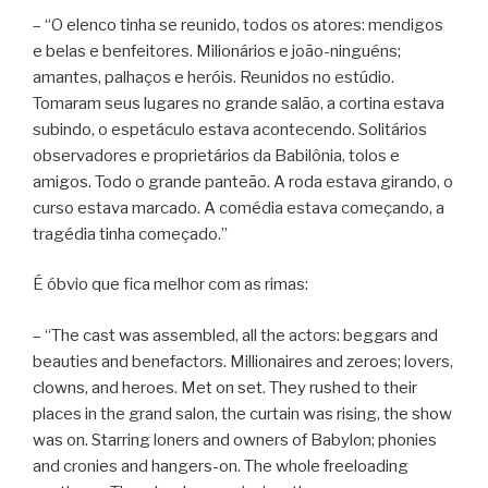
– “O elenco tinha se reunido, todos os atores: mendigos
e belas e benfeitores. Milionários e joão-ninguéns;
amantes, palhaços e heróis. Reunidos no estúdio.
Tomaram seus lugares no grande salão, a cortina estava
subindo, o espetáculo estava acontecendo. Solitários
observadores e proprietários da Babilônia, tolos e
amigos. Todo o grande panteão. A roda estava girando, o
curso estava marcado. A comédia estava começando, a
tragédia tinha começado.”
É óbvio que fica melhor com as rimas:
– “The cast was assembled, all the actors: beggars and
beauties and benefactors. Millionaires and zeroes; lovers,
clowns, and heroes. Met on set. They rushed to their
places in the grand salon, the curtain was rising, the show
was on. Starring loners and owners of Babylon; phonies
and cronies and hangers-on. The whole freeloading