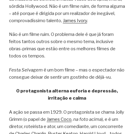
sórdida Hollywood. Não é um filme ruim, de forma alguma
– até porque é dirigida por um realizador de inegável,
comprovadíssimo talento,
James Ivory
.
Não é um filme ruim. O problema dele é que já foram
feitos tantos outros sobre o mesmo tema, inclusive
obras-primas que estão entre os melhores filmes de
todos os tempos.
Festa Selvagem
é um bom filme – mas o espectador não
consegue deixar de sentir um gostinho de déjà-vu.
O protagonista alterna euforia e depressão,
irritação e calma
A ação se passa em 1929. O protagonista se chama Jolly
Grimm (o papel de
James Coco
,
na foto acima
), e é um
diretor, roteirista e ator, um comediante, um concorrente
de Charles Chaplin, Buster Keaton, Harold Lloyd – todos