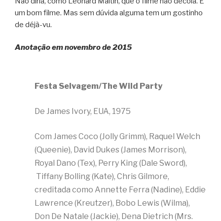
Não diria, como Leonard Maltin, que o filme não decola. É
um bom filme. Mas sem dúvida alguma tem um gostinho
de déjà-vu.
Anotação em novembro de 2015
Festa Selvagem/The Wild Party
De James Ivory, EUA, 1975
Com James Coco (Jolly Grimm), Raquel Welch
(Queenie), David Dukes (James Morrison),
Royal Dano (Tex), Perry King (Dale Sword),
Tiffany Bolling (Kate), Chris Gilmore,
creditada como Annette Ferra (Nadine), Eddie
Lawrence (Kreutzer), Bobo Lewis (Wilma),
Don De Natale (Jackie), Dena Dietrich (Mrs.