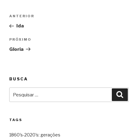
Navegação
Anterior
ANTERIOR
de
Ida
Post
Próximo
PRÓXIMO
Gloria
BUSCA
Pesquisar
Pesqu
por:
TAGS
1860's-2020's: gerações