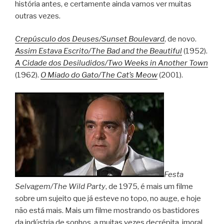
história antes, e certamente ainda vamos ver muitas
outras vezes.
Crepúsculo dos Deuses/Sunset Boulevard
, de novo.
Assim Estava Escrito/The Bad and the Beautiful
(1952).
A Cidade dos Desiludidos/Two Weeks in Another Town
(1962).
O Miado do Gato/The Cat’s Meow
(2001).
Festa
Selvagem/The Wild Party
, de 1975, é mais um filme
sobre um sujeito que já esteve no topo, no auge, e hoje
não está mais. Mais um filme mostrando os bastidores
da indústria de sonhos, a muitas vezes decrépita, imoral,