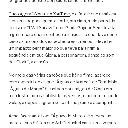
de grande sucesso por países latino-americanos.
Ouço agora “Gloria” no YouTube
, e o fato é que a música
tem uma pegada quente, forte, pra cima, meio parecida
com a de “I Will Survive” com Gloria Gaynor. Sem dúvida
alguma, para quem conhece a música – o que deve ser o
caso da maioria dos espectadores chilenos – deve ter
um impacto bem maior do que teve para mim a
sequência em que Gloria, a personagem, dança ao som
de “Gloria”, a canção.
No meio das várias canções que há no filme, aparece
com especial destaque “Águas de Março”, de Tom Jobim.
“Águas de Março” é cantada por amigos de Gloria em
uma festa – um casal divide os versos, o homem tocando
violão, e depois alguém se senta ao piano e acompanha.
Achei fascinante isso. “Águas de Março” é mesmo um
marco – não é à toa que Art Garfunkel canta uma versão