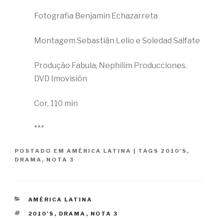
Fotografia Benjamin Echazarreta
Montagem Sebastián Lelio e Soledad Salfate
Produção Fabula, Nephilim Producciones.
DVD Imovisión
Cor, 110 min
***
POSTADO EM
AMÉRICA LATINA
|
TAGS
2010'S
,
DRAMA
,
NOTA 3
CATEGORIAS
AMÉRICA LATINA
TAGS
2010'S
,
DRAMA
,
NOTA 3