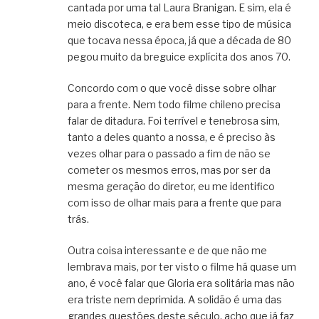
cantada por uma tal Laura Branigan. E sim, ela é
meio discoteca, e era bem esse tipo de música
que tocava nessa época, já que a década de 80
pegou muito da breguice explícita dos anos 70.
Concordo com o que você disse sobre olhar
para a frente. Nem todo filme chileno precisa
falar de ditadura. Foi terrível e tenebrosa sim,
tanto a deles quanto a nossa, e é preciso às
vezes olhar para o passado a fim de não se
cometer os mesmos erros, mas por ser da
mesma geração do diretor, eu me identifico
com isso de olhar mais para a frente que para
trás.
Outra coisa interessante e de que não me
lembrava mais, por ter visto o filme há quase um
ano, é você falar que Gloria era solitária mas não
era triste nem deprimida. A solidão é uma das
grandes questões deste século, acho que já faz