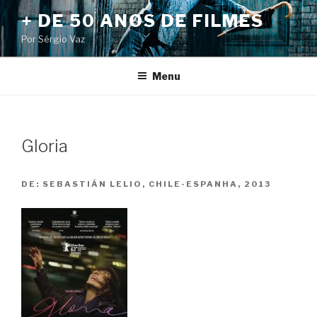
Pular
+ DE 50 ANOS DE FILMES
para
Por Sérgio Vaz
o
conteúdo
Menu
Gloria
DE:
SEBASTIÁN LELIO, CHILE-ESPANHA, 2013