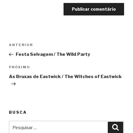
Navegação
Anterior
ANTERIOR
de
Festa Selvagem / The Wild Party
Post
Próximo
PRÓXIMO
As Bruxas de Eastwick / The Witches of Eastwick
BUSCA
Pesquisar
Pesqu
por: