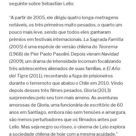
seguinte sobre Sebastían Lelio:
“A partir de 2005, ele dirigiu quatro longa-metragens
notáveis, os três primeiros muito pesados, o quarto um
pouco mais leve, sendo que todos eles ganharam
prêmios em festivais internacionais.
La Sagrada Família
(2005) é uma espécie de versão chilena do
Teorema
(1968) de Pier Paolo Pasolini. Depois vieram
Navidad
(2009), um drama de intensidade incomum focalizando
três adolescentes alienados de suas famílias, e
El Año
del Tigre
(2011), recontando a fuga de prisioneiros
durante o terremoto que abalou o Chile em 2010. Vindo
depois desses três filmes pesados,
Gloria
(2013)
surpreendeu pelo seu tom mais ameno. As aventuras
amorosas de Gloria, uma funcionária de escritório de 60
anos em Santiago, embora não sem tensões e amargura,
são menos perturbadores que os filmados antes por
Lelio. Mas seja negro ou róseo, o cinema de Leio explora
a sociedade chilena de hoje com a mesma acuidade.”