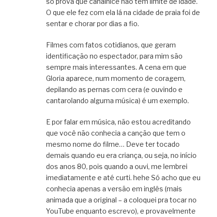
só prova que canalhice não tem limite de idade.
O que ele fez com ela lá na cidade de praia foi de
sentar e chorar por dias a fio.
Filmes com fatos cotidianos, que geram
identificação no espectador, para mim são
sempre mais interessantes. A cena em que
Gloria aparece, num momento de coragem,
depilando as pernas com cera (e ouvindo e
cantarolando alguma música) é um exemplo.
E por falar em música, não estou acreditando
que você não conhecia a canção que tem o
mesmo nome do filme… Deve ter tocado
demais quando eu era criança, ou seja, no início
dos anos 80, pois quando a ouvi, me lembrei
imediatamente e até curti. hehe Só acho que eu
conhecia apenas a versão em inglês (mais
animada que a original – a coloquei pra tocar no
YouTube enquanto escrevo), e provavelmente