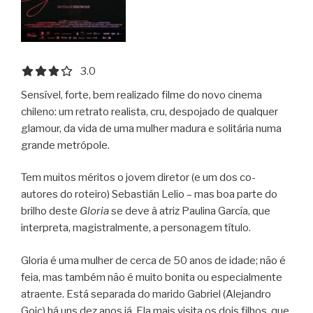
3.0 out of 5.0 stars
3.0
Sensível, forte, bem realizado filme do novo cinema
chileno: um retrato realista, cru, despojado de qualquer
glamour, da vida de uma mulher madura e solitária numa
grande metrópole.
Tem muitos méritos o jovem diretor (e um dos co-
autores do roteiro) Sebastián Lelio – mas boa parte do
brilho deste
Gloria
se deve à atriz Paulina García, que
interpreta, magistralmente, a personagem título.
Gloria é uma mulher de cerca de 50 anos de idade; não é
feia, mas também não é muito bonita ou especialmente
atraente. Está separada do marido Gabriel (Alejandro
Goic) há uns dez anos já. Ela mais visita os dois filhos, que