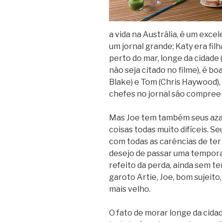
a vida na Austrália, é um ex
um jornal grande; Katy era filh
perto do mar, longe da cidade
não seja citado no filme), é bo
Blake) e Tom (Chris Haywood), 
chefes no jornal são compreens
Mas Joe tem também seus azar
coisas todas muito difíceis. S
com todas as carências de ter
desejo de passar uma tempora
refeito da perda, ainda sem t
garoto Artie, Joe, bom sujeito
mais velho.
O fato de morar longe da cida