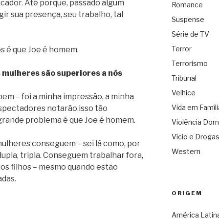
icador. Até porque, passado algum
Romance
igir sua presença, seu trabalho, tal
Suspense
Série de TV
Terror
s é que Joe é homem.
Terrorismo
 mulheres são superiores a nós
Tribunal
Velhice
bem – foi a minha impressão, a minha
Vida em Famíli
spectadores notarão isso tão
 grande problema é que Joe é homem.
Violência Dom
Vício e Droga
mulheres conseguem – sei lá como, por
Western
dupla, tripla. Conseguem trabalhar fora,
dos filhos – mesmo quando estão
adas.
ORIGEM
América Latin