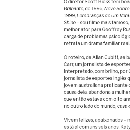
O diretor
Scott Hicks
tem boas
Brilhante
, de 1996,
Neve Sobre 
1999,
Lembranças de Um Verão/
Shine –
seu filme mais famoso,
melhor ator para Geoffrey Ru
carga de problemas psicológi
retrata um drama familiar real
O roteiro, de Allan Cubitt, se
Carr, um jornalista de esportes
interpretado, com brilho, por
jornalista de esportes inglês
jovem australiana praticante d
causa dela, abandona a mulher, 
que então estava com oito anos
no outro lado do mundo, casa-s
Vivem felizes, apaixonados – 
está aí com uns seis anos, Ka