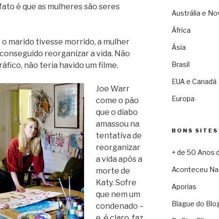
O fato é que as mulheres são seres
Austrália e No
África
e o marido tivesse morrido, a mulher
Ásia
conseguido reorganizar a vida. Não
Brasil
áfico, não teria havido um filme.
EUA e Canadá
Joe Warr
Europa
come o pão
que o diabo
amassou na
BONS SITES
tentativa de
reorganizar
+ de 50 Anos 
a vida após a
Aconteceu Na
morte de
Katy. Sofre
Aporias
que nem um
Blague do Blo
condenado –
e, é claro, faz