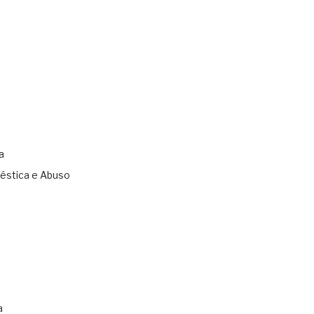
a
éstica e Abuso
s
a