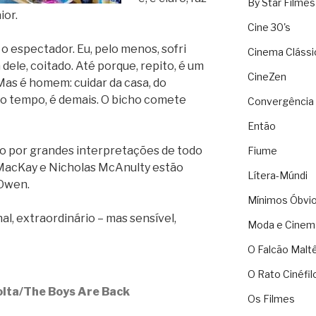
By Star Filmes
ior.
Cine 30's
o espectador. Eu, pelo menos, sofri
Cinema Clássi
 dele, coitado. Até porque, repito, é um
CineZen
Mas é homem: cuidar da casa, do
mo tempo, é demais. O bicho comete
Convergência 
Então
ado por grandes interpretações de todo
Fiume
MacKay e Nicholas McAnulty estão
Lítera-Múndi
 Owen.
Mínimos Óbvi
l, extraordinário – mas sensível,
Moda e Cinem
O Falcão Malt
O Rato Cinéfil
olta/The Boys Are Back
Os Filmes