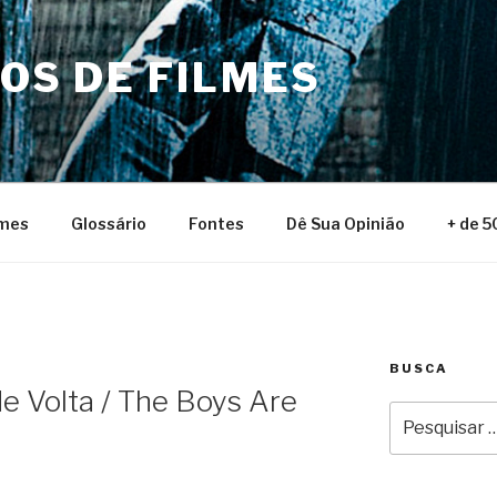
NOS DE FILMES
lmes
Glossário
Fontes
Dê Sua Opinião
+ de 5
BUSCA
e Volta / The Boys Are
Pesquisar
por: