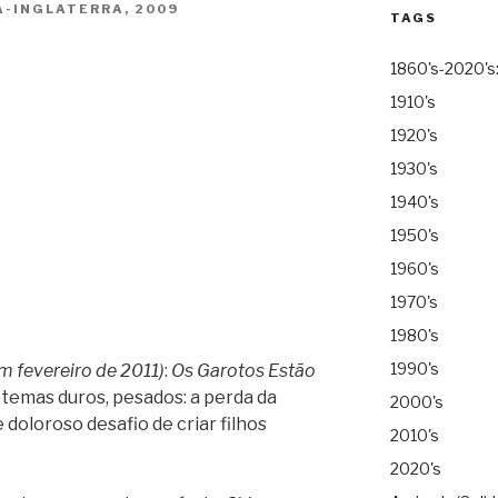
A-INGLATERRA, 2009
TAGS
1860's-2020's
1910's
1920's
1930's
1940's
1950's
1960's
1970's
1980's
1990's
 fevereiro de 2011)
:
Os Garotos Estão
temas duros, pesados: a perda da
2000's
 doloroso desafio de criar filhos
2010's
2020's