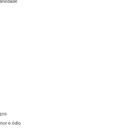
ariedade
gos
mor e ódio