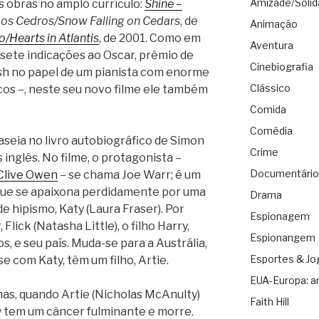
Amizade/Solid
 obras no amplo currículo:
Shine –
os Cedros/Snow Falling on Cedars
, de
Animação
Hearts in Atlantis
, de 2001. Como em
Aventura
 sete indicações ao Oscar, prêmio de
Cinebiografia
sh no papel de um pianista com enorme
Clássico
cos –, neste seu novo filme ele também
.
Comida
Comédia
 baseia no livro autobiográfico de Simon
Crime
 inglês. No filme, o protagonista –
Documentário
Clive Owen
– se chama Joe Warr; é um
 que se apaixona perdidamente por uma
Drama
e hipismo, Katy (Laura Fraser). Por
Espionagem
Flick (Natasha Little), o filho Harry,
Espionangem
, e seu país. Muda-se para a Austrália,
Esportes & Jo
e com Katy, têm um filho, Artie.
EUA-Europa: a
mas, quando Artie (Nicholas McAnulty)
Faith Hill
ty tem um câncer fulminante e morre.