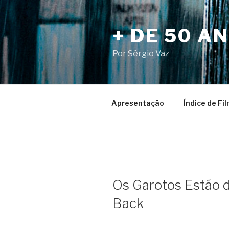
Pular
para
+ DE 50 A
o
conteúdo
Por Sérgio Vaz
Apresentação
Índice de Fi
Os Garotos Estão d
Back