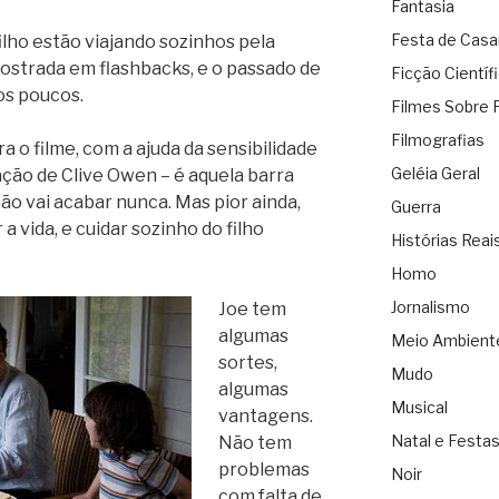
Fantasia
Festa de Cas
ilho estão viajando sozinhos pela
mostrada em flashbacks, e o passado de
Ficção Científ
os poucos.
Filmes Sobre 
Filmografias
a o filme, com a ajuda da sensibilidade
Geléia Geral
ação de Clive Owen – é aquela barra
ão vai acabar nunca. Mas pior ainda,
Guerra
 a vida, e cuidar sozinho do filho
Histórias Reai
Homo
Jornalismo
Joe tem
algumas
Meio Ambient
sortes,
Mudo
algumas
Musical
vantagens.
Natal e Festa
Não tem
problemas
Noir
com falta de