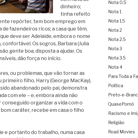
Nota 0.5
dinheiro;
Nota 1
tinha refeito
Nota 1.5
celente repórter, tem bom emprego em
a de fazendeiros ricos; a casa que têm,
Nota 2
 (que deve ser Adelaide, embora o nome
Nota 2.5
a, confortável. Os sogros, Barbara (Julia
Nota 3
são gente boa, disposta a ajudar. Os
Nota 3.5
íveis, dão força no início.
Nota 4
es, ou problemas, que vão tornar as
Para Toda a Fa
eu primeiro filho, Harry (George MacKay),
Política
 sido abandonado pelo pai, demonstra
Preto-e-Bran
da com ele – e, embora ainda não
er conseguido organizar a vida com o
QuasePornô
, bom caráter, recebe em casa o filho
Racismo e Imi
Religião
Road Movies
de e portanto do trabalho, numa casa