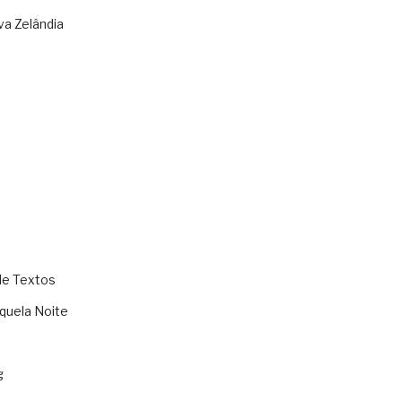
va Zelândia
de Textos
quela Noite
g