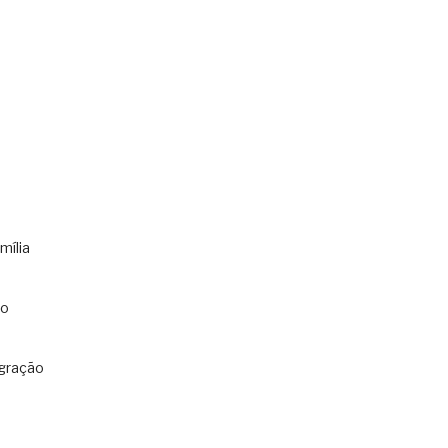
mília
co
gração