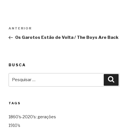
Navegação
Anterior
ANTERIOR
de
Os Garotos Estão de Volta / The Boys Are Back
Post
BUSCA
Pesquisar
Pesqu
por:
TAGS
1860's-2020's: gerações
1910's