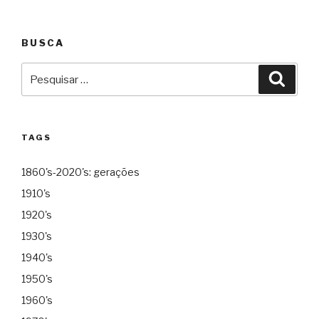
BUSCA
Pesquisar
Pesqu
por:
TAGS
1860's-2020's: gerações
1910's
1920's
1930's
1940's
1950's
1960's