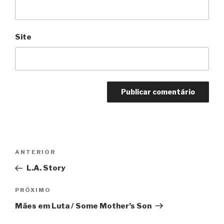
Site
Navegação
Anterior
ANTERIOR
de
L.A. Story
Post
Próximo
PRÓXIMO
Mães em Luta / Some Mother’s Son