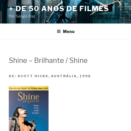
Pular
+ DE 50 ANOS DE FILMES
para
Por Sérgio Vaz
o
conteúdo
Menu
Shine – Brilhante / Shine
DE:
SCOTT HICKS, AUSTRÁLIA, 1996