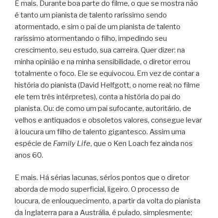
E mais. Durante boa parte do filme, o que se mostra não
é tanto um pianista de talento raríssimo sendo
atormentado, e sim o pai de um pianista de talento
raríssimo atormentando o filho, impedindo seu
crescimento, seu estudo, sua carreira. Quer dizer: na
minha opinião e na minha sensibilidade, o diretor errou
totalmente o foco. Ele se equivocou. Em vez de contar a
história do pianista (David Helfgott, o nome real; no filme
ele tem três intérpretes), conta a história do pai do
pianista. Ou: de como um pai sufocante, autoritário, de
velhos e antiquados e obsoletos valores, consegue levar
à loucura um filho de talento gigantesco. Assim uma
espécie de
Family Life
, que o Ken Loach fez ainda nos
anos 60.
E mais. Há sérias lacunas, sérios pontos que o diretor
aborda de modo superficial, ligeiro. O processo de
loucura, de enlouquecimento, a partir da volta do pianista
da Inglaterra para a Austrália, é pulado, simplesmente;