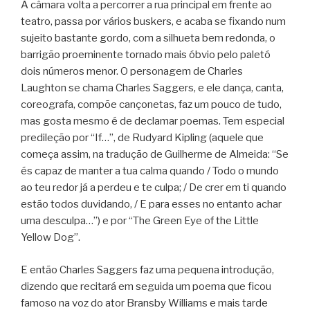
A câmara volta a percorrer a rua principal em frente ao
teatro, passa por vários buskers, e acaba se fixando num
sujeito bastante gordo, com a silhueta bem redonda, o
barrigão proeminente tornado mais óbvio pelo paletó
dois números menor. O personagem de Charles
Laughton se chama Charles Saggers, e ele dança, canta,
coreografa, compõe cançonetas, faz um pouco de tudo,
mas gosta mesmo é de declamar poemas. Tem especial
predileção por “If…”, de Rudyard Kipling (aquele que
começa assim, na tradução de Guilherme de Almeida: “Se
és capaz de manter a tua calma quando / Todo o mundo
ao teu redor já a perdeu e te culpa; / De crer em ti quando
estão todos duvidando, / E para esses no entanto achar
uma desculpa…”) e por “The Green Eye of the Little
Yellow Dog”.
E então Charles Saggers faz uma pequena introdução,
dizendo que recitará em seguida um poema que ficou
famoso na voz do ator Bransby Williams e mais tarde