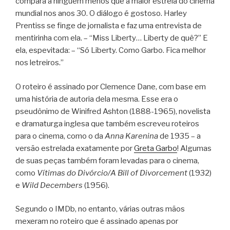
compara a ninguém menos que a maior estrela do cinema
mundial nos anos 30. O diálogo é gostoso. Harley
Prentiss se finge de jornalista e faz uma entrevista de
mentirinha com ela. – “Miss Liberty… Liberty de quê?” E
ela, espevitada: – “Só Liberty. Como Garbo. Fica melhor
nos letreiros.”
O roteiro é assinado por Clemence Dane, com base em
uma história de autoria dela mesma. Esse era o
pseudônimo de Winifred Ashton (1888-1965), novelista
e dramaturga inglesa que também escreveu roteiros
para o cinema, como o da
Anna Karenina
de 1935 – a
versão estrelada exatamente por
Greta Garbo
! Algumas
de suas peças também foram levadas para o cinema,
como
Vítimas do Divórcio/A Bill of Divorcement
(1932)
e
Wild Decembers
(1956).
Segundo o IMDb, no entanto, várias outras mãos
mexeram no roteiro que é assinado apenas por