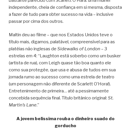
bastante parecido com Scarlett O’Hara: uma mulher
independente, cheia de confiança em si mesma, disposta
a fazer de tudo para obter sucesso na vida – inclusive
passar por cima dos outros.
Maltin deu ao filme – que nos Estados Unidos teve o
título mais, digamos, palatável, compreensível para as
platéias não inglesas de
Sidewalks of London
– 3
estrelas em 4: “Laughton está soberbo como um busker
(artista de rua), com Leigh quase tão boa quanto ele
como sua protegée, que usa e abusa de tudos em sua
jornada rumo ao sucesso como uma estrela de teatro
(um personagem não diferente de Scarlett O’Hora!).
Entretenimento de primeira… até a pessimamente
concebida sequência final. Título britânico original:
St.
Martin’s Lane
.”
A jovem belíssima rouba o dinheiro suado do
gorducho