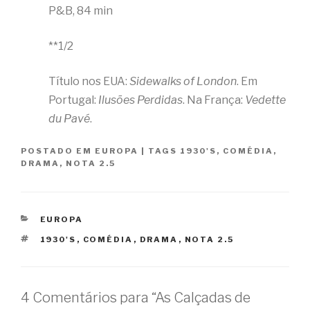
P&B, 84 min
**1/2
Título nos EUA:
Sidewalks of London
. Em
Portugal:
Ilusões Perdidas
. Na França:
Vedette
du Pavé
.
POSTADO EM
EUROPA
|
TAGS
1930'S
,
COMÉDIA
,
DRAMA
,
NOTA 2.5
CATEGORIAS
EUROPA
TAGS
1930'S
,
COMÉDIA
,
DRAMA
,
NOTA 2.5
4 Comentários para “As Calçadas de