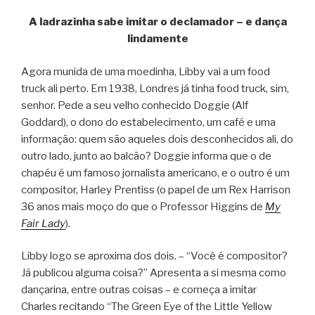
A ladrazinha sabe imitar o declamador – e dança
lindamente
Agora munida de uma moedinha, Libby vai a um food
truck ali perto. Em 1938, Londres já tinha food truck, sim,
senhor. Pede a seu velho conhecido Doggie (Alf
Goddard), o dono do estabelecimento, um café e uma
informação: quem são aqueles dois desconhecidos ali, do
outro lado, junto ao balcão? Doggie informa que o de
chapéu é um famoso jornalista americano, e o outro é um
compositor, Harley Prentiss (o papel de um Rex Harrison
36 anos mais moço do que o Professor Higgins de
My
Fair Lady
).
Libby logo se aproxima dos dois. – “Você é compositor?
Já publicou alguma coisa?” Apresenta a si mesma como
dançarina, entre outras coisas – e começa a imitar
Charles recitando “The Green Eye of the Little Yellow