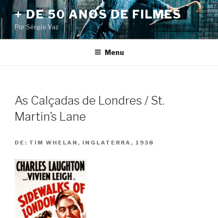
Pular
+ DE 50 ANOS DE FILMES
para
Por Sérgio Vaz
o
conteúdo
Menu
As Calçadas de Londres / St.
Martin’s Lane
DE:
TIM WHELAN, INGLATERRA, 1938