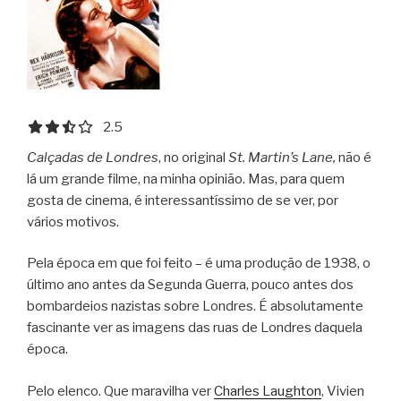
2.5 out of 5.0 stars
2.5
Calçadas de Londres
, no original
St. Martin’s Lane,
não é
lá um grande filme, na minha opinião. Mas, para quem
gosta de cinema, é interessantíssimo de se ver, por
vários motivos.
Pela época em que foi feito – é uma produção de 1938, o
último ano antes da Segunda Guerra, pouco antes dos
bombardeios nazistas sobre Londres. É absolutamente
fascinante ver as imagens das ruas de Londres daquela
época.
Pelo elenco. Que maravilha ver
Charles Laughton
, Vivien