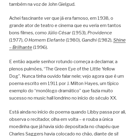
também na voz de John Gielgud.
Achei fascinante ver que já era famoso, em 1938, o
grande ator de teatro e cinema que eu veria em tantos
bons filmes, como
Júlio César
(1953),
Providence
(1977),
O Homem Elefante
(1980),
Gandhi
(1982),
Shine
– Brilhante
(1996).
E então aquele senhor rotundo começa a declamar, a
plenos pulmões, “The Green Eye of the Little Yellow
Dog”. Nunca tinha ouvido falar nele; vejo agora que é um
poema escrito em 1911 por J. Milton Hayes, um típico
exemplo do “monólogo dramático” que fazia muito
sucesso no music hall londrino no início do século XX.
Está ainda no início do poema quando Libby passa por ali,
observa o recitador, olha em volta – e rouba a única
moedinha que já havia sido depositada no chapéu que
Charles Saggers havia colocado no chão, diante de si!