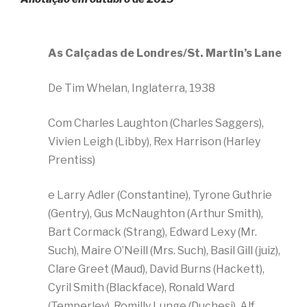
As Calçadas de Londres/St. Martin’s Lane
De Tim Whelan, Inglaterra, 1938
Com Charles Laughton (Charles Saggers),
Vivien Leigh (Libby), Rex Harrison (Harley
Prentiss)
e Larry Adler (Constantine), Tyrone Guthrie
(Gentry), Gus McNaughton (Arthur Smith),
Bart Cormack (Strang), Edward Lexy (Mr.
Such), Maire O’Neill (Mrs. Such), Basil Gill (juiz),
Clare Greet (Maud), David Burns (Hackett),
Cyril Smith (Blackface), Ronald Ward
(Temperley), Romilly Lunge (Duchesi), Alf