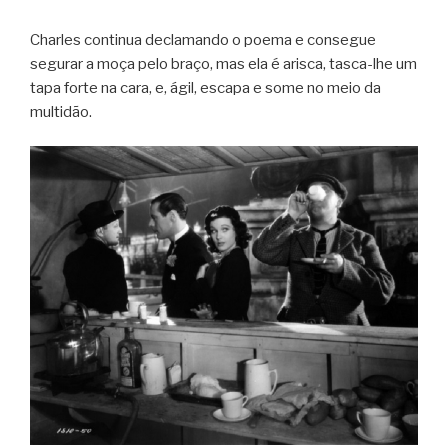
Charles continua declamando o poema e consegue
segurar a moça pelo braço, mas ela é arisca, tasca-lhe um
tapa forte na cara, e, ágil, escapa e some no meio da
multidão.