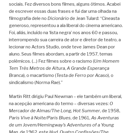
sociais. Fez diversos bons filmes, alguns ótimos. Acabei
de escrever essas duas frases e fui dar uma olhada na
filmografia dele no
Dicionário
de Jean Tulard: “Cineasta
generoso, representou a ala liberal do cinema americano.
Foi, aliás, incluído na ‘lista negra’ nos anos 60 e passou,
interrompendo sua carreira de ator e diretor de teatro, a
lecionar no Actors Studio, onde teve James Dean por
aluno. Seus filmes abordam, a partir de 1957, temas
polêmicos. (…) Fez filmes sobre o racismo (
Um Homem
Tem Três Metros de Altura
,
A Grande Esperança
Branca
), o macartismo (
Testa de Ferro por Acaso
), o
sindicalismo (
Norma Rae
).”
Martin Ritt dirigiu Paul Newman – ele também um liberal,
na acepção americana do termo – diversas vezes:
O
Mercador de Almas/The Long, Hot Summer
, de 1958,
Paris Vive à Noite/Paris Blues
, de 1961,
As Aventuras
de um Jovem/Hemingway’s Adventures of a Young
Man
, de 1962, este
Hud
,
Quatro Confissões/The