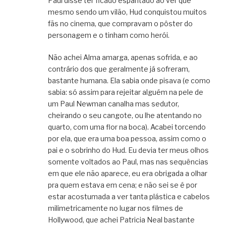
Paul disse ter ficado espantado ao ver que
mesmo sendo um vilão, Hud conquistou muitos
fãs no cinema, que compravam o pôster do
personagem e o tinham como herói.
Não achei Alma amarga, apenas sofrida, e ao
contrário dos que geralmente já sofreram,
bastante humana. Ela sabia onde pisava (e como
sabia: só assim para rejeitar alguém na pele de
um Paul Newman canalha mas sedutor,
cheirando o seu cangote, ou lhe atentando no
quarto, com uma flor na boca). Acabei torcendo
por ela, que era uma boa pessoa, assim como o
pai e o sobrinho do Hud. Eu devia ter meus olhos
somente voltados ao Paul, mas nas sequências
em que ele não aparece, eu era obrigada a olhar
pra quem estava em cena; e não sei se é por
estar acostumada a ver tanta plástica e cabelos
milimetricamente no lugar nos filmes de
Hollywood, que achei Patricia Neal bastante