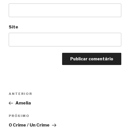
Site
Navegação
Anterior
ANTERIOR
de
Amelia
Post
Próximo
PRÓXIMO
O Crime / Un Crime