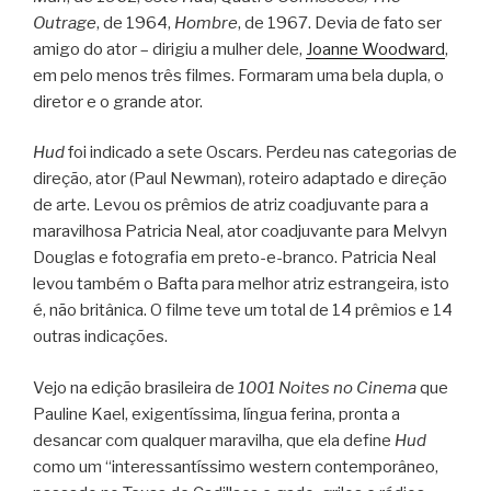
Outrage
, de 1964,
Hombre
, de 1967. Devia de fato ser
amigo do ator – dirigiu a mulher dele,
Joanne Woodward
,
em pelo menos três filmes. Formaram uma bela dupla, o
diretor e o grande ator.
Hud
foi indicado a sete Oscars. Perdeu nas categorias de
direção, ator (Paul Newman), roteiro adaptado e direção
de arte. Levou os prêmios de atriz coadjuvante para a
maravilhosa Patricia Neal, ator coadjuvante para Melvyn
Douglas e fotografia em preto-e-branco. Patricia Neal
levou também o Bafta para melhor atriz estrangeira, isto
é, não britânica. O filme teve um total de 14 prêmios e 14
outras indicações.
Vejo na edição brasileira de
1001 Noites no Cinema
que
Pauline Kael, exigentíssima, língua ferina, pronta a
desancar com qualquer maravilha, que ela define
Hud
como um “interessantíssimo western contemporâneo,