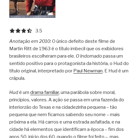
3.5 out of 5.0 stars
3.5
Anotação em 2010
: O único defeito deste filme de
Martin Ritt de 1963 é o título imbecil que os exibidores
brasileiros escolheram para ele.
O Indomado
passa um
sentido positivo para o protagonista da história, o Hud do
título original, interpretado por
Paul Newman
. E Hud é um
crápula.
Hud
é um
drama familiar
, uma parábola sobre moral,
princípios, valores. A ação se passa em uma fazenda do
interiorzão do Texas e na cidadezinha pequena – tão
pequena que nem ficamos sabendo seu nome – mais
próxima a ela. Há carros e uma estrada asfaltada, e na
cidade há elementos que identificam a época – fim dos
anos 50, início dos 60, quando o filme foi feito –, mas,