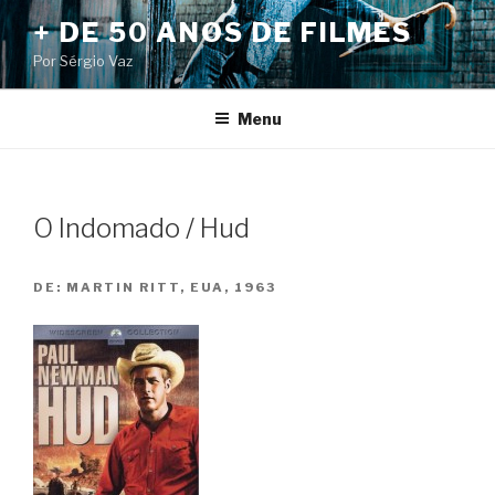
Pular
+ DE 50 ANOS DE FILMES
para
Por Sérgio Vaz
o
conteúdo
Menu
O Indomado / Hud
DE:
MARTIN RITT, EUA, 1963