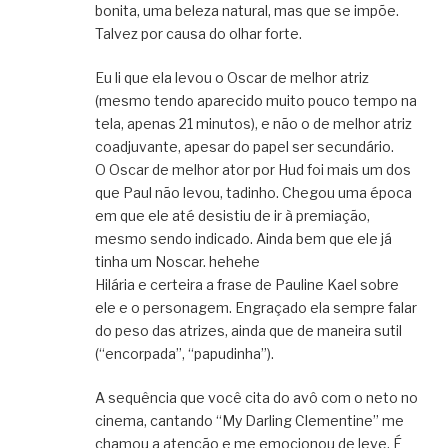
bonita, uma beleza natural, mas que se impõe.
Talvez por causa do olhar forte.
Eu li que ela levou o Oscar de melhor atriz
(mesmo tendo aparecido muito pouco tempo na
tela, apenas 21 minutos), e não o de melhor atriz
coadjuvante, apesar do papel ser secundário.
O Oscar de melhor ator por Hud foi mais um dos
que Paul não levou, tadinho. Chegou uma época
em que ele até desistiu de ir à premiação,
mesmo sendo indicado. Ainda bem que ele já
tinha um Noscar. hehehe
Hilária e certeira a frase de Pauline Kael sobre
ele e o personagem. Engraçado ela sempre falar
do peso das atrizes, ainda que de maneira sutil
(“encorpada”, “papudinha”).
A sequência que você cita do avô com o neto no
cinema, cantando “My Darling Clementine” me
chamou a atenção e me emocionou de leve. É