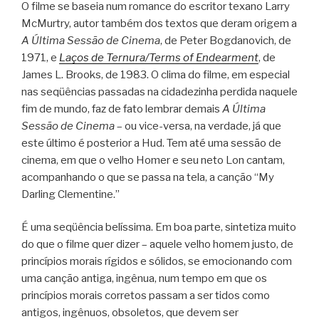
O filme se baseia num romance do escritor texano Larry
McMurtry, autor também dos textos que deram origem a
A Última Sessão de Cinema
, de Peter Bogdanovich, de
1971, e
Laços de Ternura/Terms of Endearment
, de
James L. Brooks, de 1983. O clima do filme, em especial
nas seqüências passadas na cidadezinha perdida naquele
fim de mundo, faz de fato lembrar demais
A Última
Sessão de Cinema
– ou vice-versa, na verdade, já que
este último é posterior a Hud. Tem até uma sessão de
cinema, em que o velho Homer e seu neto Lon cantam,
acompanhando o que se passa na tela, a canção “My
Darling Clementine.”
É uma seqüência belíssima. Em boa parte, sintetiza muito
do que o filme quer dizer – aquele velho homem justo, de
princípios morais rígidos e sólidos, se emocionando com
uma canção antiga, ingênua, num tempo em que os
princípios morais corretos passam a ser tidos como
antigos, ingênuos, obsoletos, que devem ser