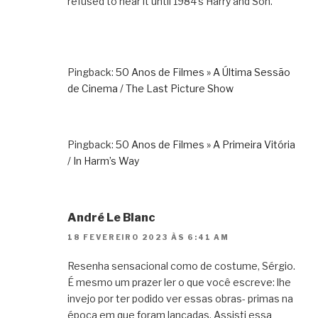
refused to hear it until 1984’s Harry and Son.”
Pingback:
50 Anos de Filmes » A Última Sessão
de Cinema / The Last Picture Show
Pingback:
50 Anos de Filmes » A Primeira Vitória
/ In Harm’s Way
André Le Blanc
18 FEVEREIRO 2023 ÀS 6:41 AM
Resenha sensacional como de costume, Sérgio.
É mesmo um prazer ler o que você escreve: lhe
invejo por ter podido ver essas obras- primas na
época em que foram lançadas. Assisti essa