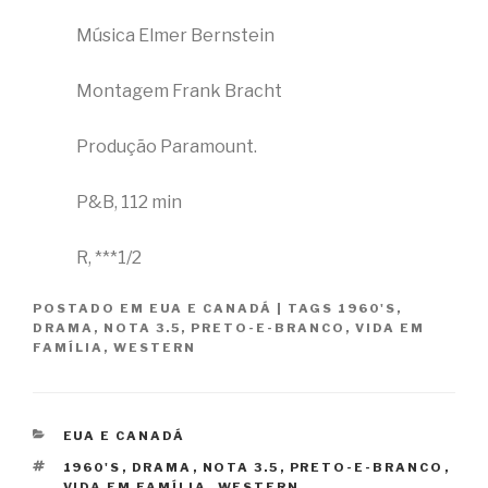
Música Elmer Bernstein
Montagem Frank Bracht
Produção Paramount.
P&B, 112 min
R, ***1/2
POSTADO EM
EUA E CANADÁ
|
TAGS
1960'S
,
DRAMA
,
NOTA 3.5
,
PRETO-E-BRANCO
,
VIDA EM
FAMÍLIA
,
WESTERN
CATEGORIAS
EUA E CANADÁ
TAGS
1960'S
,
DRAMA
,
NOTA 3.5
,
PRETO-E-BRANCO
,
VIDA EM FAMÍLIA
,
WESTERN