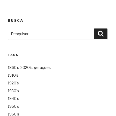
BUSCA
Pesquisar
Pesqu
por:
TAGS
1860's-2020's: gerações
1910's
1920's
1930's
1940's
1950's
1960's