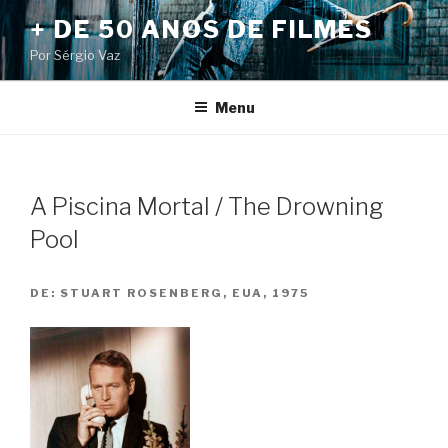
Pular
+ DE 50 ANOS DE FILMES
para
Por Sérgio Vaz
o
conteúdo
Menu
A Piscina Mortal / The Drowning
Pool
DE:
STUART ROSENBERG, EUA, 1975