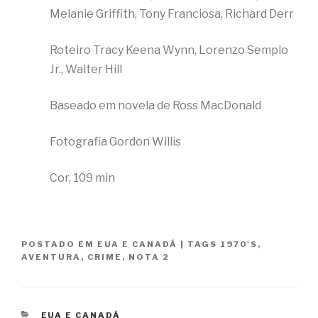
Melanie Griffith, Tony Franciosa, Richard Derr
Roteiro Tracy Keena Wynn, Lorenzo Semplo
Jr., Walter Hill
Baseado em novela de Ross MacDonald
Fotografia Gordon Willis
Cor, 109 min
POSTADO EM
EUA E CANADÁ
|
TAGS
1970'S
,
AVENTURA
,
CRIME
,
NOTA 2
CATEGORIAS
EUA E CANADÁ