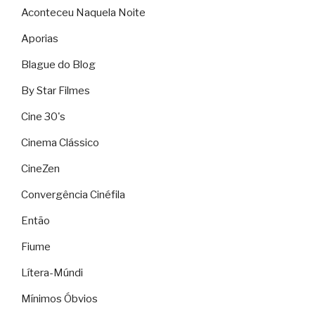
Aconteceu Naquela Noite
Aporias
Blague do Blog
By Star Filmes
Cine 30's
Cinema Clássico
CineZen
Convergência Cinéfila
Então
Fiume
Lítera-Múndi
Mínimos Óbvios