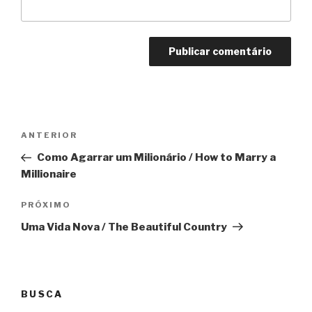
Navegação
Anterior
ANTERIOR
de
Como Agarrar um Milionário / How to Marry a
Post
Millionaire
Próximo
PRÓXIMO
Uma Vida Nova / The Beautiful Country
BUSCA