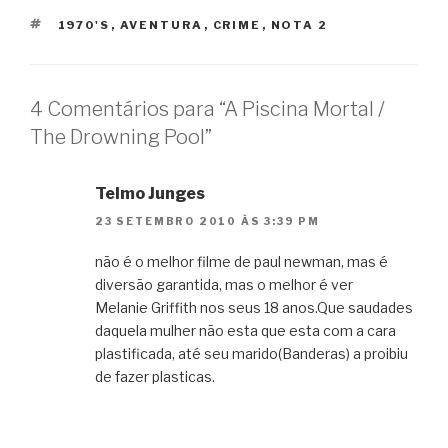
TAGS
1970'S
,
AVENTURA
,
CRIME
,
NOTA 2
4 Comentários para “A Piscina Mortal /
The Drowning Pool”
Telmo Junges
23 SETEMBRO 2010 ÀS 3:39 PM
não é o melhor filme de paul newman, mas é
diversão garantida, mas o melhor é ver
Melanie Griffith nos seus 18 anos.Que saudades
daquela mulher não esta que esta com a cara
plastificada, até seu marido(Banderas) a proibiu
de fazer plasticas.