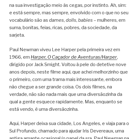
na sua investigação meio às cegas, por instinto. Ah, sim:
e está sempre, mas sempre, envolvido com o que no seu
vocabulário são as
dames
,
dolls
,
babies
– mulheres, em
suma, bonitas, feias, ricas, pobres, da sociedade, da
sarjeta.
Paul Newman viveu Lee Harper pela primeira vez em
1966, em
Harper, O Caçador de Aventuras/Harper
,
dirigido por Jack Smight. Voltou à pele do detetive nove
anos depois, neste filme aqui, que achei melhorzinho que
o primeiro, com uma trama mais interessante, embora
não chegue a ser grande coisa. Os dois filmes, na
verdade, não são nada mais que uma diversãozinha da
qual a gente esquece rapidamente. Mas, enquanto se
está vendo, é uma diversãozinha.
Aqui, Harper deixa sua cidade, Los Angeles, e viaja para o
Sul Profundo, chamado para ajudar Iris Devereaux, uma
antiga amante ocasional (o papel da sra. Paul Newman na