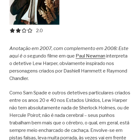
2.0 out of 5.0 stars
2.0
Anotação em 2007, com complemento em 2008:
Este
aqui é o s
egundo filme em que
Paul Newman
interpreta
o detetive Lew Harper, obviamente inspirado nos
personagens criados por Dashiell Hammett e Raymond
Chandler.
Como Sam Spade e outros detetives particulares criados
entre os anos 20 e 40 nos Estados Unidos, Lew Harper
não tem absolutamente nada de Sherlock Holmes, ou de
Hercule Poirot; não é nada cerebral – seus punhos
trabalham bem mais que o cérebro, o qual, em geral, está
sempre meio encharcado de cachaça. Envolve-se em
pistas falsas, leva muita porrada, às vezes vai em frente