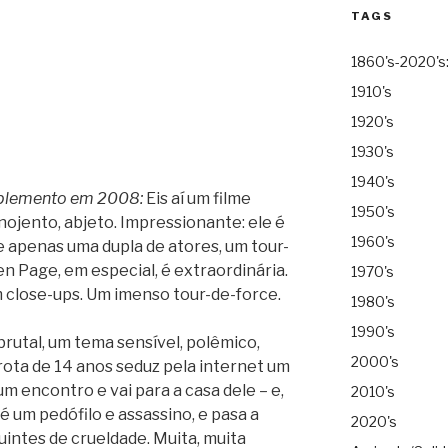
TAGS
1860's-2020's
1910's
1920's
1930's
1940's
plemento em 2008:
Eis aí um filme
1950's
nojento, abjeto. Impressionante: ele é
1960's
 apenas uma dupla de atores, um tour-
len Page, em especial, é extraordinária.
1970's
m close-ups. Um imenso tour-de-force.
1980's
1990's
brutal, um tema sensível, polêmico,
2000's
arota de 14 anos seduz pela internet um
m encontro e vai para a casa dele – e,
2010's
 é um pedófilo e assassino, e pasa a
2020's
uintes de crueldade. Muita, muita