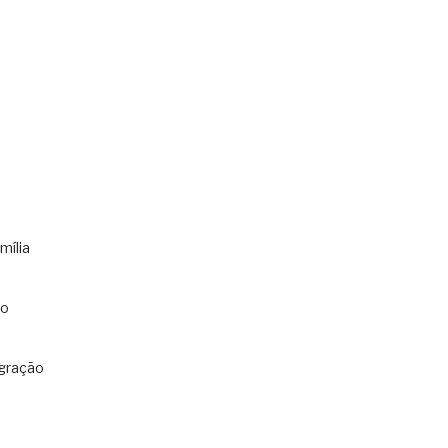
mília
co
gração