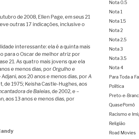
Nota 0.5
Nota 1
outubro de 2008, Ellen Page, em seus 21
Nota 1.5
eve outras 17 indicações, inclusive o
Nota 2
Nota 2.5
lidade interessante: ela é a quinta mais
Nota 3
o para o Oscar de melhor atriz por
Nota 3.5
ase 21. As quatro mais jovens que ela
Nota 4
 anos e menos dias, por
Orgulho e
e Adjani, aos 20 anos e menos dias, por
A
Para Toda a Fa
ut, de 1975; Keisha Castle-Hughes, aos
Política
ncantadora de Baleias
, de 2002, e –
Preto-e-Bran
n, aos 13 anos e menos dias, por
QuasePornô
Racismo e Imi
Religião
Candy
Road Movies