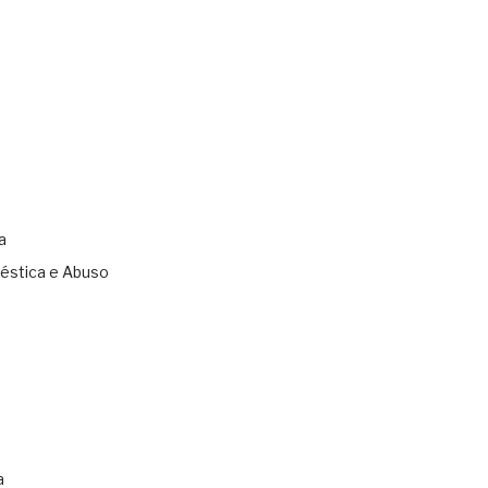
a
éstica e Abuso
s
a