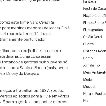
Fantasia
Festa de Cas
Ficção Científ
do fez este filme
Hard Candy
(a
Filmes Sobre 
a para meninas menores de idade). Ela é
Filmografias
s ela parecia ter os 14 da sua
Geléia Geral
extremamente perturbador.
Guerra
filme, como eu já disse, mas quero
Histórias Reai
aordinária. É uma coisa assim
Homo
e tratando de garotas muito jovens, só
Jornalismo
ra – com a Saoirse Ronan (mais jovem
Meio Ambient
ez a Briony de
Desejo e
Mudo
Musical
meçou a trabalhar em 1997, aos dez
Natal e Festa
iversos episódios para a TV e em vários
Noir
y
. É para a gente acompanhar e torcer