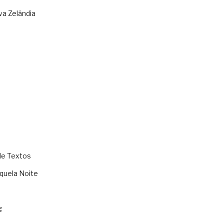
va Zelândia
de Textos
quela Noite
g