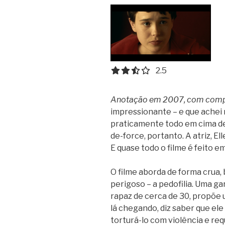
2.5 out of 5.0 stars
2.5
Anotação em 2007, com com
impressionante – e que achei 
praticamente todo em cima de
de-force, portanto. A atriz, El
E quase todo o filme é feito e
O filme aborda de forma crua, 
perigoso – a pedofilia. Uma g
rapaz de cerca de 30, propõe u
lá chegando, diz saber que ele
torturá-lo com violência e req