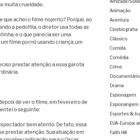
Amizade/Solid
de muita crueldade.
Animação
e que achei o filme nojento? Porque, ao
Aventura
ndo a pedofilia, o diretor usa todas as
Cinebiografia
tinha, e o que parecia ser uma
Clássico
 um filme pornô usando criança, um
Comida
Comédia
reciso prestar atenção a essa garota
Crime
rdinária.
Documentário
Drama
Espionagem
epois de ver o filme, em fevereiro de
Espionangem
entei o seguinte:
Esportes & Jo
EUA-Europa: a
espectador bem atento. De fato, essa
 se prestar atenção. Sua atuação em
Faith Hill
ma; recebeu indicação para o Oscar.