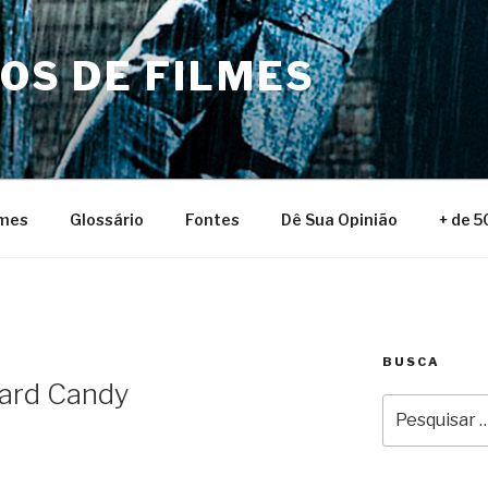
NOS DE FILMES
lmes
Glossário
Fontes
Dê Sua Opinião
+ de 5
BUSCA
ard Candy
Pesquisar
por: