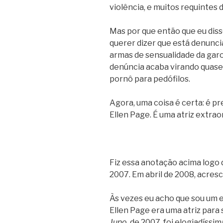
violência, e muitos requintes 
Mas por que então que eu diss
querer dizer que está denuncia
armas de sensualidade da garo
denúncia acaba virando quase
pornô para pedófilos.
Agora, uma coisa é certa: é p
Ellen Page. É uma atriz extrao
Fiz essa anotação acima logo d
2007. Em abril de 2008, acresc
Às vezes eu acho que sou um 
Ellen Page era uma atriz para
Juno
, de 2007, foi elogiadíssi