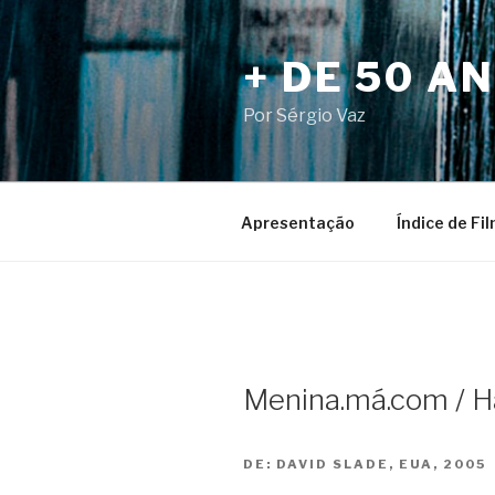
Pular
para
+ DE 50 A
o
conteúdo
Por Sérgio Vaz
Apresentação
Índice de Fi
Menina.má.com / H
DE:
DAVID SLADE, EUA, 2005