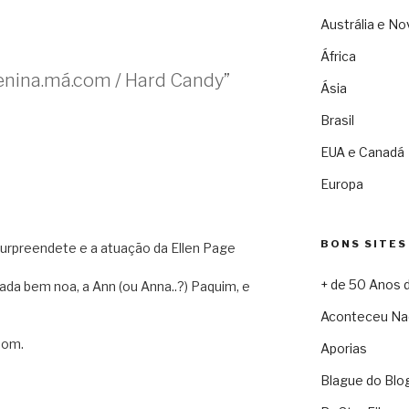
Austrália e No
África
enina.má.com / Hard Candy”
Ásia
Brasil
EUA e Canadá
Europa
BONS SITES
urpreendete e a atuação da Ellen Page
+ de 50 Anos 
icada bem noa, a Ann (ou Anna..?) Paquim, e
Aconteceu Na
bom.
Aporias
Blague do Blo