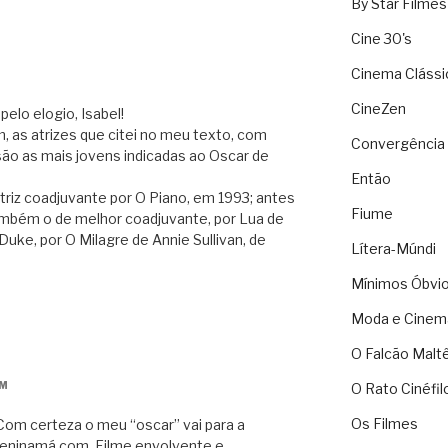
By Star Filmes
Cine 30's
Cinema Clássi
M
CineZen
elo elogio, Isabel!
m, as atrizes que citei no meu texto, com
Convergência 
o as mais jovens indicadas ao Oscar de
Então
riz coadjuvante por O Piano, em 1993; antes
Fiume
ambém o de melhor coadjuvante, por Lua de
uke, por O Milagre de Annie Sullivan, de
Lítera-Múndi
Mínimos Óbvi
Moda e Cinem
O Falcão Malt
PM
O Rato Cinéfil
Os Filmes
Com certeza o meu “oscar” vai para a
meninamá.com. Filme envolvente e