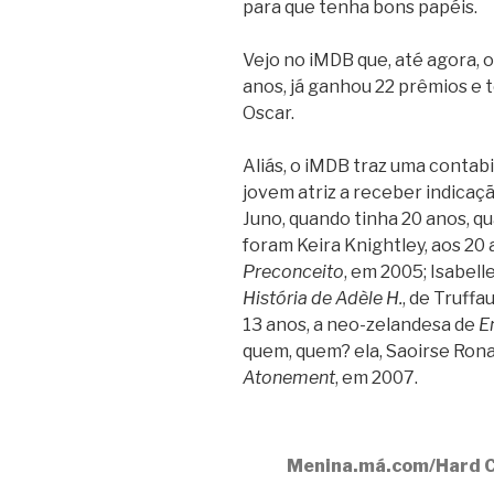
para que tenha bons papéis.
Vejo no iMDB que, até agora, 
anos, já ganhou 22 prêmios e t
Oscar.
Aliás, o iMDB traz uma contabi
jovem atriz a receber indicaçã
Juno, quando tinha 20 anos, qu
foram Keira Knightley, aos 20
Preconceito
, em 2005; Isabell
História de Adèle H.
, de Truffa
13 anos, a neo-zelandesa de
E
quem, quem? ela, Saoirse Rona
Atonement
, em 2007.
Menina.má.com/Hard 