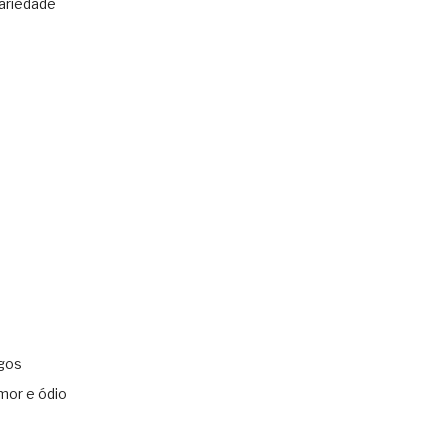
ariedade
gos
mor e ódio