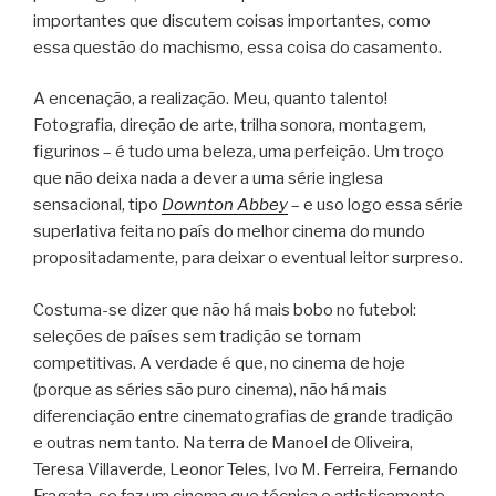
importantes que discutem coisas importantes, como
essa questão do machismo, essa coisa do casamento.
A encenação, a realização. Meu, quanto talento!
Fotografia, direção de arte, trilha sonora, montagem,
figurinos – é tudo uma beleza, uma perfeição. Um troço
que não deixa nada a dever a uma série inglesa
sensacional, tipo
Downton Abbey
– e uso logo essa série
superlativa feita no país do melhor cinema do mundo
propositadamente, para deixar o eventual leitor surpreso.
Costuma-se dizer que não há mais bobo no futebol:
seleções de países sem tradição se tornam
competitivas. A verdade é que, no cinema de hoje
(porque as séries são puro cinema), não há mais
diferenciação entre cinematografias de grande tradição
e outras nem tanto. Na terra de Manoel de Oliveira,
Teresa Villaverde, Leonor Teles, Ivo M. Ferreira, Fernando
Fragata. se faz um cinema que técnica e artisticamente