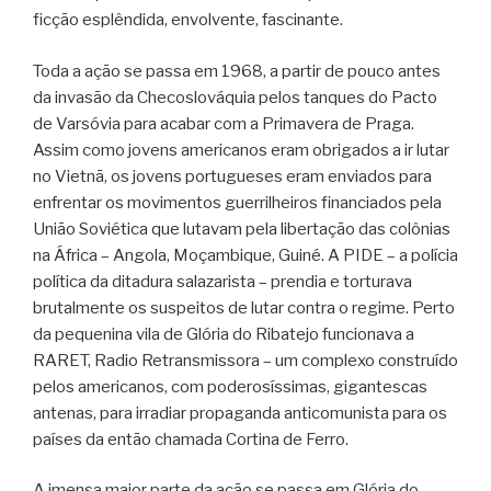
ficção esplêndida, envolvente, fascinante.
Toda a ação se passa em 1968, a partir de pouco antes
da invasão da Checoslováquia pelos tanques do Pacto
de Varsóvia para acabar com a Primavera de Praga.
Assim como jovens americanos eram obrigados a ir lutar
no Vietnã, os jovens portugueses eram enviados para
enfrentar os movimentos guerrilheiros financiados pela
União Soviética que lutavam pela libertação das colônias
na África – Angola, Moçambique, Guiné. A PIDE – a polícia
política da ditadura salazarista – prendia e torturava
brutalmente os suspeitos de lutar contra o regime. Perto
da pequenina vila de Glória do Ribatejo funcionava a
RARET, Radio Retransmissora – um complexo construído
pelos americanos, com poderosíssimas, gigantescas
antenas, para irradiar propaganda anticomunista para os
países da então chamada Cortina de Ferro.
A imensa maior parte da ação se passa em Glória do