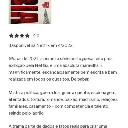
4.0 out of 5.0 stars
4.0
(Disponível na Netflix em 4/2022.)
Glória
, de 2021, a primeira
série
portuguesa feita para
exibição pela Netflix, é uma absoluta maravilha. É
magnificamente, escandalosamente bem escrita e bem
realizada em todos os quesitos. De babar.
Mistura política, guerra fria,
guerra
quente,
espionagem
,
atentados
, tortura, romance, paixão, machismo, relações
familiares, casamento – com competência e talento
saindo pelo ladrão.
A trama parte de dados e fatos reais para criar uma