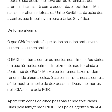
Lopes e sua equipe de nove outros roteiristas, dos
atores principais – é com a esquerda, o socialismo. Mas
não se faz ali uma defesa da União Soviética, da ação dos
agentes que trabalhavam para a União Soviética.
De forma alguma.
O que
Glória
mostra é que todos os lados praticavam
crimes – e crimes brutais.
O IMDb costuma contar os mortos nos filmes e/ou séries
em que há muitos crimes. Infelizmente não fez ainda a
death toll
de
Glória
. Mary e eu tentamos fazer; podemos
ter omitido alguma coisa, é claro, mas, pela nossa conta, a
série mostra a morte de dez pessoas. Duas são mortas
pela CIA, e oito pela KGB.
Aparecem cenas de cinco pessoas sendo torturadas.
Duas pela famigerada PIDE. Três pelos agentes da KGB.