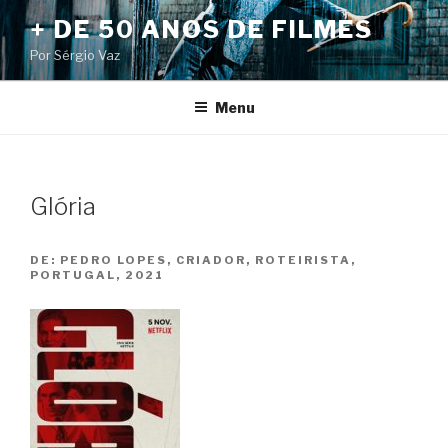
Pular
+ DE 50 ANOS DE FILMES
para
Por Sérgio Vaz
o
conteúdo
Menu
Glória
DE:
PEDRO LOPES, CRIADOR, ROTEIRISTA,
PORTUGAL, 2021