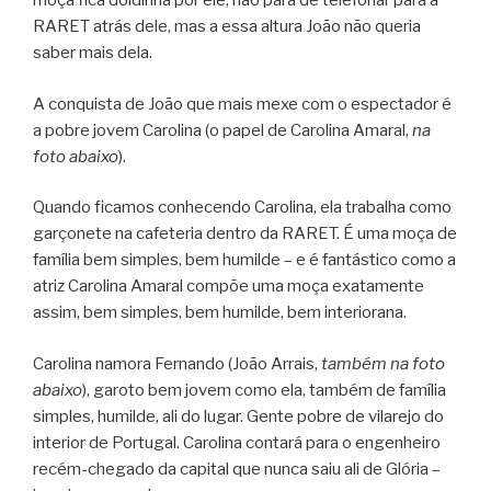
moça fica doidinha por ele, não pára de telefonar para a
RARET atrás dele, mas a essa altura João não queria
saber mais dela.
A conquista de João que mais mexe com o espectador é
a pobre jovem Carolina (o papel de Carolina Amaral,
na
foto abaixo
).
Quando ficamos conhecendo Carolina, ela trabalha como
garçonete na cafeteria dentro da RARET. É uma moça de
família bem simples, bem humilde – e é fantástico como a
atriz Carolina Amaral compõe uma moça exatamente
assim, bem simples, bem humilde, bem interiorana.
Carolina namora Fernando (João Arrais,
também na foto
abaixo
), garoto bem jovem como ela, também de família
simples, humilde, ali do lugar. Gente pobre de vilarejo do
interior de Portugal. Carolina contará para o engenheiro
recém-chegado da capital que nunca saiu ali de Glória –