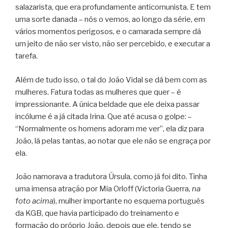
salazarista, que era profundamente anticomunista. E tem
uma sorte danada – nós o vemos, ao longo da série, em
vários momentos perigosos, e o camarada sempre dá
um jeito de não ser visto, não ser percebido, e executar a
tarefa.
Além de tudo isso, o tal do João Vidal se dá bem com as
mulheres. Fatura todas as mulheres que quer – é
impressionante. A única beldade que ele deixa passar
incólume é a já citada Irina. Que até acusa o golpe: –
“Normalmente os homens adoram me ver”, ela diz para
João, lá pelas tantas, ao notar que ele não se engraça por
ela.
João namorava a tradutora Úrsula, como já foi dito. Tinha
uma imensa atração por Mia Orloff (Victoria Guerra,
na
foto acima
), mulher importante no esquema português
da KGB, que havia participado do treinamento e
formação do próprio João, depois que ele, tendo se