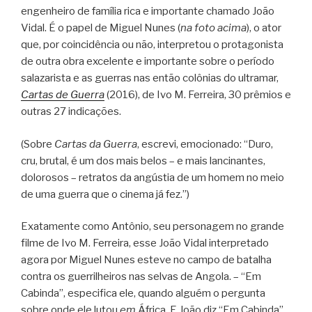
engenheiro de família rica e importante chamado João
Vidal. É o papel de Miguel Nunes (
na foto acima
), o ator
que, por coincidência ou não, interpretou o protagonista
de outra obra excelente e importante sobre o período
salazarista e as guerras nas então colônias do ultramar,
Cartas de Guerra
(2016), de Ivo M. Ferreira, 30 prêmios e
outras 27 indicações.
(Sobre
Cartas da Guerra
, escrevi, emocionado: “Duro,
cru, brutal, é um dos mais belos – e mais lancinantes,
dolorosos – retratos da angústia de um homem no meio
de uma guerra que o cinema já fez.”)
Exatamente como Antônio, seu personagem no grande
filme de Ivo M. Ferreira, esse João Vidal interpretado
agora por Miguel Nunes esteve no campo de batalha
contra os guerrilheiros nas selvas de Angola. – “Em
Cabinda”, especifica ele, quando alguém o pergunta
sobre onde ele lutou
em
África. E João diz “Em Cabinda”