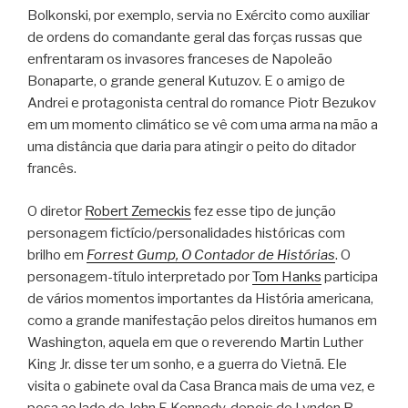
Bolkonski, por exemplo, servia no Exército como auxiliar
de ordens do comandante geral das forças russas que
enfrentaram os invasores franceses de Napoleão
Bonaparte, o grande general Kutuzov. E o amigo de
Andrei e protagonista central do romance Piotr Bezukov
em um momento climático se vê com uma arma na mão a
uma distância que daria para atingir o peito do ditador
francês.
O diretor
Robert Zemeckis
fez esse tipo de junção
personagem fictício/personalidades históricas com
brilho em
Forrest Gump, O Contador de Histórias
. O
personagem-título interpretado por
Tom Hanks
participa
de vários momentos importantes da História americana,
como a grande manifestação pelos direitos humanos em
Washington, aquela em que o reverendo Martin Luther
King Jr. disse ter um sonho, e a guerra do Vietnã. Ele
visita o gabinete oval da Casa Branca mais de uma vez, e
posa ao lado de John F. Kennedy, depois de Lyndon B.