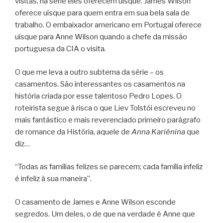
visitas, na série eles oferecem uísque. James Wilson
oferece uísque para quem entra em sua bela sala de
trabalho. O embaixador americano em Portugal oferece
uísque para Anne Wilson quando a chefe da missão
portuguesa da CIA o visita.
O que me leva a outro subtema da série – os
casamentos. São interessantes os casamentos na
história criada por esse talentoso Pedro Lopes. O
roteirista segue à risca o que Liev Tolstói escreveu no
mais fantástico e mais reverenciado primeiro parágrafo
de romance da História, aquele de
Anna Kariênina
que
diz…
“Todas as famílias felizes se parecem; cada família infeliz
é infeliz à sua maneira”.
O casamento de James e Anne Wilson esconde
segredos. Um deles, o de que na verdade é Anne que