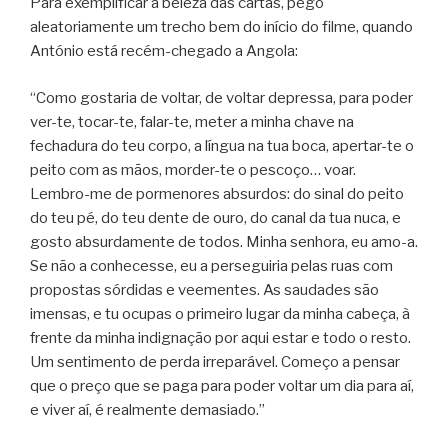
Para exemplificar a beleza das cartas, pego
aleatoriamente um trecho bem do início do filme, quando
António está recém-chegado a Angola:
“Como gostaria de voltar, de voltar depressa, para poder
ver-te, tocar-te, falar-te, meter a minha chave na
fechadura do teu corpo, a língua na tua boca, apertar-te o
peito com as mãos, morder-te o pescoço… voar.
Lembro-me de pormenores absurdos: do sinal do peito
do teu pé, do teu dente de ouro, do canal da tua nuca, e
gosto absurdamente de todos. Minha senhora, eu amo-a.
Se não a conhecesse, eu a perseguiria pelas ruas com
propostas sórdidas e veementes. As saudades são
imensas, e tu ocupas o primeiro lugar da minha cabeça, à
frente da minha indignação por aqui estar e todo o resto.
Um sentimento de perda irreparável. Começo a pensar
que o preço que se paga para poder voltar um dia para aí,
e viver aí, é realmente demasiado.”