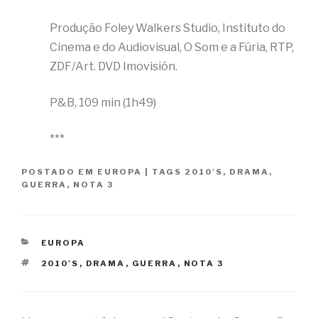
Produção Foley Walkers Studio, Instituto do
Cinema e do Audiovisual, O Som e a Fúria, RTP,
ZDF/Art. DVD Imovisión.
P&B, 109 min (1h49)
***
POSTADO EM
EUROPA
|
TAGS
2010'S
,
DRAMA
,
GUERRA
,
NOTA 3
CATEGORIAS
EUROPA
TAGS
2010'S
,
DRAMA
,
GUERRA
,
NOTA 3