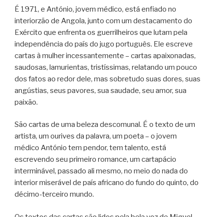
É 1971, e António, jovem médico, está enfiado no
interiorzão de Angola, junto com um destacamento do
Exército que enfrenta os guerrilheiros que lutam pela
independência do país do jugo português. Ele escreve
cartas à mulher incessantemente – cartas apaixonadas,
saudosas, lamurientas, tristíssimas, relatando um pouco
dos fatos ao redor dele, mas sobretudo suas dores, suas
angústias, seus pavores, sua saudade, seu amor, sua
paixão.
São cartas de uma beleza descomunal. É o texto de um
artista, um ourives da palavra, um poeta – o jovem
médico António tem pendor, tem talento, está
escrevendo seu primeiro romance, um cartapácio
interminável, passado ali mesmo, no meio do nada do
interior miserável de país africano do fundo do quinto, do
décimo-terceiro mundo.
Os textos das cartas são lidos pela bela voz de Miguel