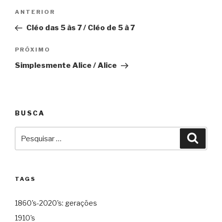
Navegação
Anterior
ANTERIOR
de
Cléo das 5 às 7 / Cléo de 5 à 7
Post
Próximo
PRÓXIMO
Simplesmente Alice / Alice
BUSCA
Pesquisar
Pesqu
por:
TAGS
1860's-2020's: gerações
1910's