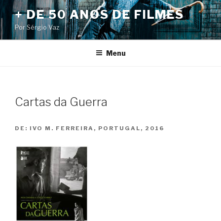
Pular
+ DE 50 ANOS DE FILMES
para
Por Sérgio Vaz
o
conteúdo
Menu
Cartas da Guerra
DE:
IVO M. FERREIRA, PORTUGAL, 2016