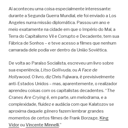
Aí aconteceu uma coisa especialmente interessante:
durante a Segunda Guerra Mundial, ele foi enviado a Los
Angeles numa missão diplomática. Passou um ano e
meio exatamente na cidade em que o Império do Mal, a
Terra do Capitalismo Vil e Corrupto e Decadente, tem sua
Fábrica de Sonhos – e teve acesso a filmes que nenhum
camarada dele podia ver dentro da União Soviética.
De volta ao Paraíso Socialista, escreveu um livro sobre
sua experiência,
Litso Gollivuda
, ou
A Face de
Hollywood
. O livro, diz Chris Fujiwara, é previsivelmente
anti-Estados Unidos – mas, aparentemente, o realizador
aprendeu coisas com os capitalistas decadentes. “
The
Cranes Are Crying
é, em parte, um melodrama, e a
complexidade, fluidez e audácia com que Kalatozov se
aproxima daquele gênero fazem lembrar grandes
momentos de certos filmes de Frank Borzage,
King
Vidor
ou
Vincente Minnelli
.”