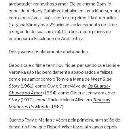
arrebatador, maravilhoso amor. Ele se chama Boris (o
papel de Aleksey Batalov), trabalha em uma fábrica, mora
com o pai viúvo, a avó, a irmã e um primo. Ela é Veronika
(Tatyana Samoylova, 23 aninhos no lançamento do filme,
o segundo de sua carreira), filha única, com planos de
entrar para a Faculdade de Arquitetura.
Dois jovens absolutamente apaixonados.
Depois que o filme terminou, fiquei pensando que Boris e
Veronika são tão perdidamente apaixonados e felizes
com o seu amor como o Tony e a Maria de
West Side
Story
(1961), como Guy e Geneviève de
Os Guarda-
Chuvas do Amor
(1964), como Oliver e Jenny em
Love
Story
(1970), como Paulo e Maria Alice em
Todas as
Mulheres do Mundo
(1967).
Quando Tony e Maria se vêem pela primeira, num salão de
dança, no filme que
Robert Wise
fez quatro anos depois