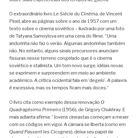
O extraordinário livro
Le Siècle du Cinéma
, de Vincent
Pinel, abre as páginas sobre o ano de 1957 com um
texto sobre o cinema soviético – ilustrado por uma foto
de Tatyana Samoylova em uma cena do filme. “Uma
andorinha não faz o verão. Algumas andorinhas também
não. No entanto, alguns sinais precursores anunciam
fissuras nesse terreno congelado que é o cinema
soviético e stalinista. Um tom novo surge, idéias novas
se exprimem e surpreendem em meio ao ambiente
acadêmico. A crítica ocidental fala em ‘degelo’. A palavra
é excessiva, mas os tempos ficam mais doces.”
O livro cita como exemplo dessa renovação
O
Quadragésimo Primeiro
(1956), de Grigory Chukhray. E
mais adianta afirma: “Jovens cineastas começam a mexer
com os códigos em vigor. A câmara se liberta (como em
Quand Passent les Cicognes
), deixa seu papel de