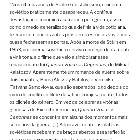
“Nos últimos anos de Stálin e do stalinismo, o cinema
soviético praticamente desapareceu. A contínua
devastação econômica acarretada pela guerra, assim
como o medo generalizado que definia a vida cotidiana,
fizeram com que os antes prósperos estúdios soviéticos
quase fechassem as portas. Após a morte de Stálin em
1953, um cinema soviético redivivo começou lentamente
a vir à tona, e o filme que veio a simbolizar esse
renascimento foi
Quando Voam as Cegonhas
, de Mikhail
Kalatozov. Aparentemente um romance de guerra sobre
dois amantes, Boris (Aleksey Batalov) e Veronika
(Tatyana Samoylova), que são separados logo depois do
início do conflito, o filme desafiou, corajosamente, todos
os clichês do gênero. Em vez de celebrar as vitórias
gloriosas do Exército Vermelho,
Quando Voam as
Cegonhas
se concentra em alguns dos momentos mais
sombrios da guerra. (…) Admiravelmente, as platéias
soviéticas receberam de braços abertos essa reflexão
sobre suas experiências dos tempos de guerra.”