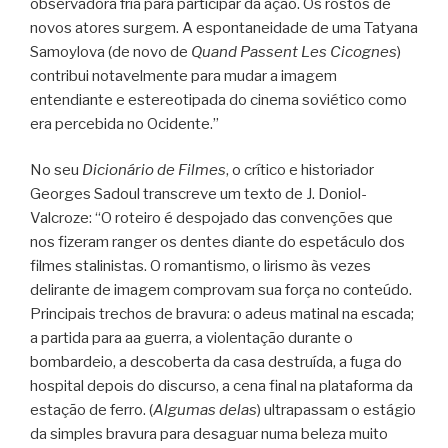
observadora fria para participar da ação. Os rostos de
novos atores surgem. A espontaneidade de uma Tatyana
Samoylova (de novo de
Quand Passent Les Cicognes
)
contribui notavelmente para mudar a imagem
entendiante e estereotipada do cinema soviético como
era percebida no Ocidente.”
No seu
Dicionário de Filmes
, o crítico e historiador
Georges Sadoul transcreve um texto de J. Doniol-
Valcroze: “O roteiro é despojado das convenções que
nos fizeram ranger os dentes diante do espetáculo dos
filmes stalinistas. O romantismo, o lirismo às vezes
delirante de imagem comprovam sua força no conteúdo.
Principais trechos de bravura: o adeus matinal na escada;
a partida para aa guerra, a violentação durante o
bombardeio, a descoberta da casa destruída, a fuga do
hospital depois do discurso, a cena final na plataforma da
estação de ferro. (
Algumas delas
) ultrapassam o estágio
da simples bravura para desaguar numa beleza muito