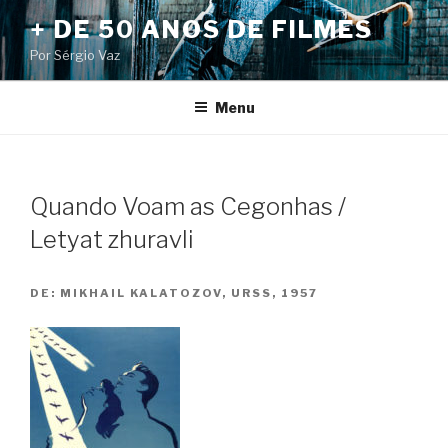
Pular
+ DE 50 ANOS DE FILMES
para
Por Sérgio Vaz
o
conteúdo
Menu
Quando Voam as Cegonhas /
Letyat zhuravli
DE:
MIKHAIL KALATOZOV, URSS, 1957