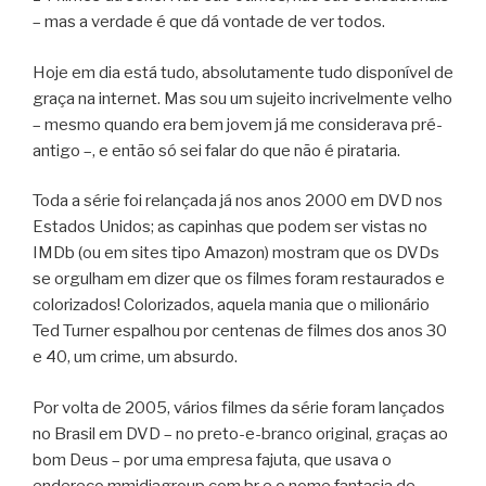
– mas a verdade é que dá vontade de ver todos.
Hoje em dia está tudo, absolutamente tudo disponível de
graça na internet. Mas sou um sujeito incrivelmente velho
– mesmo quando era bem jovem já me considerava pré-
antigo –, e então só sei falar do que não é pirataria.
Toda a série foi relançada já nos anos 2000 em DVD nos
Estados Unidos; as capinhas que podem ser vistas no
IMDb (ou em sites tipo Amazon) mostram que os DVDs
se orgulham em dizer que os filmes foram restaurados e
colorizados! Colorizados, aquela mania que o milionário
Ted Turner espalhou por centenas de filmes dos anos 30
e 40, um crime, um absurdo.
Por volta de 2005, vários filmes da série foram lançados
no Brasil em DVD – no preto-e-branco original, graças ao
bom Deus – por uma empresa fajuta, que usava o
endereço mmidiagroup.com.br e o nome fantasia de