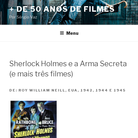
Pular
+ DE 50 ANOS DE FILMES
para
Por Sérgio Vaz
o
conteúdo
Menu
Sherlock Holmes e a Arma Secreta
(e mais três filmes)
DE:
ROY WILLIAM NEILL, EUA, 1942, 1944 E 1945