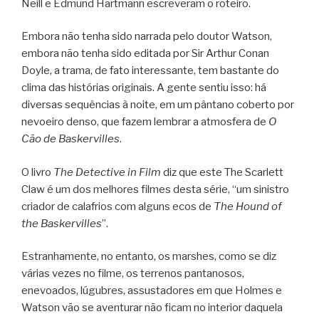
Neill e Edmund Hartmann escreveram o roteiro.
Embora não tenha sido narrada pelo doutor Watson,
embora não tenha sido editada por Sir Arthur Conan
Doyle, a trama, de fato interessante, tem bastante do
clima das histórias originais. A gente sentiu isso: há
diversas sequências à noite, em um pântano coberto por
nevoeiro denso, que fazem lembrar a atmosfera de
O
Cão de Baskervilles
.
O livro
The Detective in Film
diz que este The Scarlett
Claw é um dos melhores filmes desta série, “um sinistro
criador de calafrios com alguns ecos de
The Hound of
the Baskervilles
”.
Estranhamente, no entanto, os marshes, como se diz
várias vezes no filme, os terrenos pantanosos,
enevoados, lúgubres, assustadores em que Holmes e
Watson vão se aventurar não ficam no interior daquela