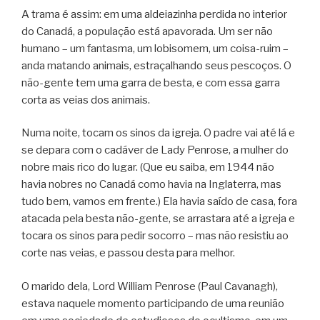
A trama é assim: em uma aldeiazinha perdida no interior
do Canadá, a população está apavorada. Um ser não
humano – um fantasma, um lobisomem, um coisa-ruim –
anda matando animais, estraçalhando seus pescoços. O
não-gente tem uma garra de besta, e com essa garra
corta as veias dos animais.
Numa noite, tocam os sinos da igreja. O padre vai até lá e
se depara com o cadáver de Lady Penrose, a mulher do
nobre mais rico do lugar. (Que eu saiba, em 1944 não
havia nobres no Canadá como havia na Inglaterra, mas
tudo bem, vamos em frente.) Ela havia saído de casa, fora
atacada pela besta não-gente, se arrastara até a igreja e
tocara os sinos para pedir socorro – mas não resistiu ao
corte nas veias, e passou desta para melhor.
O marido dela, Lord William Penrose (Paul Cavanagh),
estava naquele momento participando de uma reunião