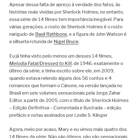
Apesar dessa falta de apreço à verdade dos fatos, às
histórias reais vividas por Sherlock Holmes, no entanto,
essa série de 14 filmes tem importância inegável. Para
várias gerações, o rosto de Sherlock Holmes é o rosto
narigudo de
Basil Rathbone
, e a figura de John Watson é
a silhueta rotunda de
Nigel Bruce
.
Eu já tinha visto pelo menos um desses 14 filmes,
Melodia Fatal/Dressed to Kill
, de 1946, exatamente o
último da série, e tinha escrito sobre ele, em 2009,
quando estava relendo alguns dos 56 contos e 4
romances que formam o Cânone, na versão lançada no
Brasil em seis volumes sensacionais pela Jorge Zahar
Editor, a partir de 2005, com o título de
Sherlock Holmes
– Edição Definitiva – Comentada e Ilustrada
– edição,
prefácio e notas assinados por Leslie S. Klinger
Agora, meio por acaso, Mary e eu vimos mais quatro dos
14 filmes da série. Não são ótimos, não são sensacionais