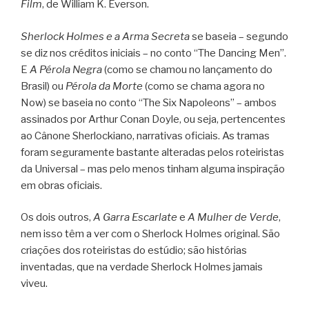
Film
, de William K. Everson.
Sherlock Holmes e a Arma Secreta
se baseia – segundo
se diz nos créditos iniciais – no conto “The Dancing Men”.
E
A Pérola Negra
(como se chamou no lançamento do
Brasil) ou
Pérola da Morte
(como se chama agora no
Now) se baseia no conto “The Six Napoleons” – ambos
assinados por Arthur Conan Doyle, ou seja, pertencentes
ao Cânone Sherlockiano, narrativas oficiais. As tramas
foram seguramente bastante alteradas pelos roteiristas
da Universal – mas pelo menos tinham alguma inspiração
em obras oficiais.
Os dois outros,
A Garra Escarlate
e
A Mulher de Verde
,
nem isso têm a ver com o Sherlock Holmes original. São
criações dos roteiristas do estúdio; são histórias
inventadas, que na verdade Sherlock Holmes jamais
viveu.