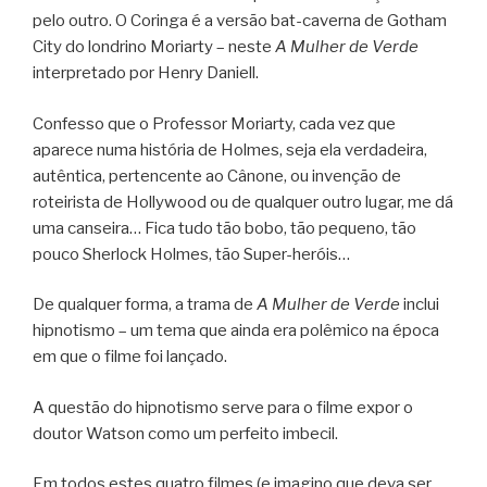
pelo outro. O Coringa é a versão bat-caverna de Gotham
City do londrino Moriarty – neste
A Mulher de Verde
interpretado por Henry Daniell.
Confesso que o Professor Moriarty, cada vez que
aparece numa história de Holmes, seja ela verdadeira,
autêntica, pertencente ao Cânone, ou invenção de
roteirista de Hollywood ou de qualquer outro lugar, me dá
uma canseira… Fica tudo tão bobo, tão pequeno, tão
pouco Sherlock Holmes, tão Super-heróis…
De qualquer forma, a trama de
A Mulher de Verde
inclui
hipnotismo – um tema que ainda era polêmico na época
em que o filme foi lançado.
A questão do hipnotismo serve para o filme expor o
doutor Watson como um perfeito imbecil.
Em todos estes quatro filmes (e imagino que deva ser