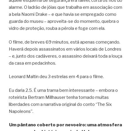
aquele esquema de segurança era falível, corta os fios do
alarme. O ladrão de jóias que trabalha em associação com
a bela Naomi Drake – e que havia se empregado como
guarda do museu – aproveita-se do momento, quebra o
vidro de proteção, rouba a pérola e foge com ela.
O filme, de breves 69 minutos, está apenas começando.
Haverá depois assassinatos em vários locais de Londres
– e, junto dos cadáveres, o assassino deixará toda a louça
da casa em pedacinhos.
Leonard Maltin deu 3 estrelas em 4 para o filme.
Eu daria 2.5. É uma trama bem interessante – embora o
roteirista Bertram Millhauser tenha tomado muitas
liberdades com a narrativa original do conto “The Six
Napoleons”.
Um pântano coberto por nevoeiro: uma atmosfera