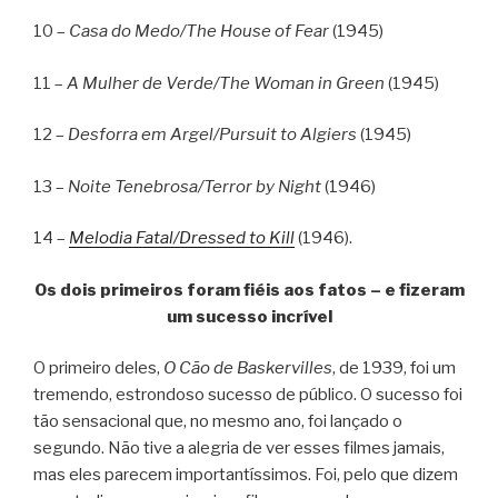
10 –
Casa do Medo/The House of Fear
(1945)
11 –
A Mulher de Verde/The Woman in Green
(1945)
12 –
Desforra em Argel/Pursuit to Algiers
(1945)
13 –
Noite Tenebrosa/Terror by Night
(1946)
14 –
Melodia Fatal/Dressed to Kill
(1946).
Os dois primeiros foram fiéis aos fatos – e fizeram
um sucesso incrível
O primeiro deles,
O Cão de Baskervilles
, de 1939, foi um
tremendo, estrondoso sucesso de público. O sucesso foi
tão sensacional que, no mesmo ano, foi lançado o
segundo. Não tive a alegria de ver esses filmes jamais,
mas eles parecem importantíssimos. Foi, pelo que dizem