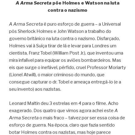
A Arma Secreta
põe Holmes e Watson na luta
contra o nazismo
A Arma Secreta
é puro esforço de guerra – a Universal
pôs Sherlock Holmes e John Watson a trabalho do
governo britânico na luta contra o nazismo. Disfarçado,
Holmes vai à Suíça tirar de lá e levar para Londres um
cientista, Franz Tobel (William Post Jr.), que inventou uma
mira infalível para equipar os aviões bombardeiros. Mas
eis que surge o inefável, pérfido, cruel Professor Moriarty
(Lionel Atwill), o maior criminoso do mundo, que
consegue capturar o dr. Tobel e ameaça entregá-lo (e a
seu invento) aos nazistas.
Leonard Maltin deu 3 estrelas em 4 para o filme. Acho
exagerado. Dos quatro que vimos agora achei este
A
Arma Secreta
o mais fraco – talvez por ser essa coisa de
esforço de guerra. Na época, claro que fazia sentido
botar Holmes contra os nazistas, mas hoje parece