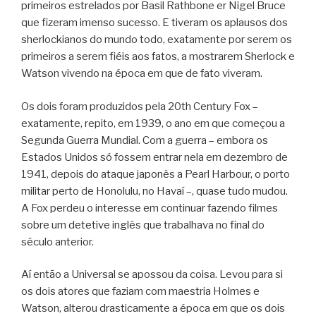
primeiros estrelados por Basil Rathbone er Nigel Bruce
que fizeram imenso sucesso. E tiveram os aplausos dos
sherlockianos do mundo todo, exatamente por serem os
primeiros a serem fiéis aos fatos, a mostrarem Sherlock e
Watson vivendo na época em que de fato viveram.
Os dois foram produzidos pela 20th Century Fox –
exatamente, repito, em 1939, o ano em que começou a
Segunda Guerra Mundial. Com a guerra – embora os
Estados Unidos só fossem entrar nela em dezembro de
1941, depois do ataque japonês a Pearl Harbour, o porto
militar perto de Honolulu, no Havaí –, quase tudo mudou.
A Fox perdeu o interesse em continuar fazendo filmes
sobre um detetive inglês que trabalhava no final do
século anterior.
Aí então a Universal se apossou da coisa. Levou para si
os dois atores que faziam com maestria Holmes e
Watson, alterou drasticamente a época em que os dois