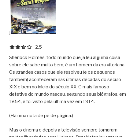
]
2.5 out of 5.0 stars
2.5
Sherlock Holmes
, todo mundo que já leu alguma coisa
sobre ele sabe muito bem, é um homem da era vitoriana.
Os grandes casos que ele resolveu (e os pequenos
também) aconteceram nas últimas décadas do século
XIX e bem no início do século XX. O mais famoso
detetive do mundo nasceu, segundo seus biógrafos, em
1854, e foi visto pela última vez em 1914.
(Há uma nota de pé de página.)
Mas o cinema e depois a televisão sempre tomaram