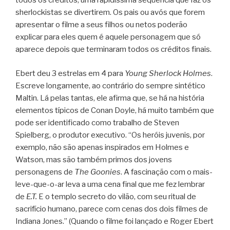
todos os créditos, uma rapidíssima seqüência que faz os
sherlockistas se divertirem. Os pais ou avós que forem
apresentar o filme a seus filhos ou netos poderão
explicar para eles quem é aquele personagem que só
aparece depois que terminaram todos os créditos finais.
Ebert deu 3 estrelas em 4 para
Young Sherlock Holmes
.
Escreve longamente, ao contrário do sempre sintético
Maltin. Lá pelas tantas, ele afirma que, se há na história
elementos típicos de Conan Doyle, há muito também que
pode ser identificado como trabalho de Steven
Spielberg, o produtor executivo. “Os heróis juvenis, por
exemplo, não são apenas inspirados em Holmes e
Watson, mas são também primos dos jovens
personagens de
The Goonies
. A fascinação com o mais-
leve-que-o-ar leva a uma cena final que me fez lembrar
de
E.T.
E o templo secreto do vilão, com seu ritual de
sacrifício humano, parece com cenas dos dois filmes de
Indiana Jones.” (Quando o filme foi lançado e Roger Ebert