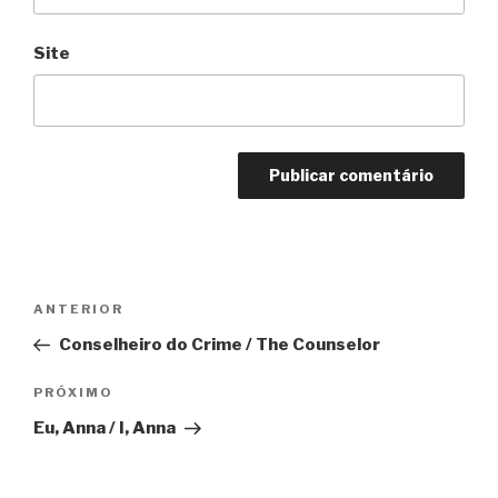
Site
Navegação
Anterior
ANTERIOR
de
Conselheiro do Crime / The Counselor
Post
Próximo
PRÓXIMO
Eu, Anna / I, Anna