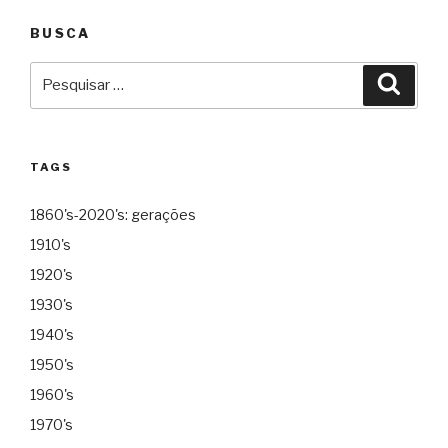
BUSCA
Pesquisar
Pesqu
por:
TAGS
1860's-2020's: gerações
1910's
1920's
1930's
1940's
1950's
1960's
1970's