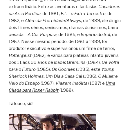
extraordinário. Entre as aventuras e fantasias
Caçadores
da Arca Perdida
, de 1981,
E.T. – o Extra-Terrestre
, de
1982, e
Além da Eternidade/Always
, de 1989, ele dirigiu
dois filmes sérios, seriíssimos, dramas duríssimos, barra
pesada –
A Cor Púrpura
, de 1985, e
Império do Sol
, de
1987. Nesse mesmo período, de 1981 a 1989, foi
produtor executivo e supervisionou um filme de terror,
Poltergeist
(1982), e vários para platéias infanto-juvenis
dos 11 aos 99 anos de idade:
Gremlins
(1984),
De Volta
para o Futuro
(1985),
Os Goonies
(1985), este
Young
Sherlock Holmes
,
Um Dia a Casa Cai
(1986),
O Milagre
Veio do Espaço
(1987),
Viagem Insólita
(1987) e
Uma
Cilada para Roger Rabbit
(1988).
Tá louco, siô!