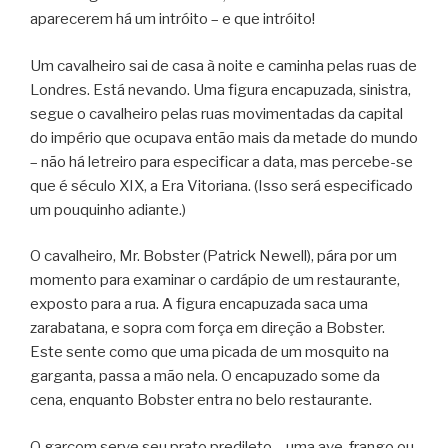
aparecerem há um intróito – e que intróito!
Um cavalheiro sai de casa à noite e caminha pelas ruas de
Londres. Está nevando. Uma figura encapuzada, sinistra,
segue o cavalheiro pelas ruas movimentadas da capital
do império que ocupava então mais da metade do mundo
– não há letreiro para especificar a data, mas percebe-se
que é século XIX, a Era Vitoriana. (Isso será especificado
um pouquinho adiante.)
O cavalheiro, Mr. Bobster (Patrick Newell), pára por um
momento para examinar o cardápio de um restaurante,
exposto para a rua. A figura encapuzada saca uma
zarabatana, e sopra com força em direção a Bobster.
Este sente como que uma picada de um mosquito na
garganta, passa a mão nela. O encapuzado some da
cena, enquanto Bobster entra no belo restaurante.
O garçom serve seu prato predileto – uma ave, frango ou