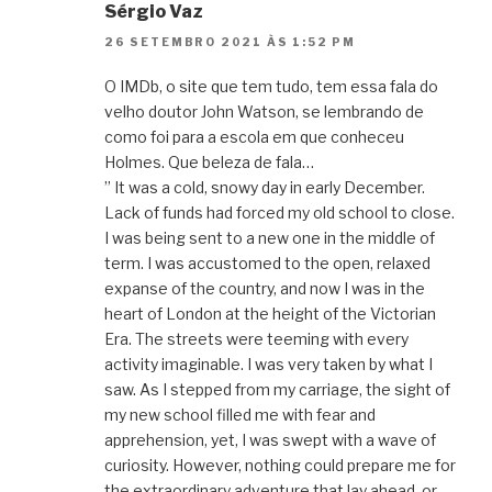
Sérgio Vaz
26 SETEMBRO 2021 ÀS 1:52 PM
O IMDb, o site que tem tudo, tem essa fala do
velho doutor John Watson, se lembrando de
como foi para a escola em que conheceu
Holmes. Que beleza de fala…
” It was a cold, snowy day in early December.
Lack of funds had forced my old school to close.
I was being sent to a new one in the middle of
term. I was accustomed to the open, relaxed
expanse of the country, and now I was in the
heart of London at the height of the Victorian
Era. The streets were teeming with every
activity imaginable. I was very taken by what I
saw. As I stepped from my carriage, the sight of
my new school filled me with fear and
apprehension, yet, I was swept with a wave of
curiosity. However, nothing could prepare me for
the extraordinary adventure that lay ahead, or