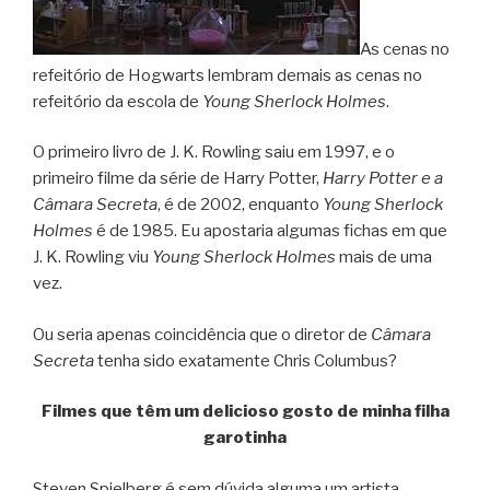
As cenas no
refeitório de Hogwarts lembram demais as cenas no
refeitório da escola de
Young Sherlock Holmes
.
O primeiro livro de J. K. Rowling saiu em 1997, e o
primeiro filme da série de Harry Potter,
Harry Potter e a
Câmara Secreta
, é de 2002, enquanto
Young Sherlock
Holmes
é de 1985. Eu apostaria algumas fichas em que
J. K. Rowling viu
Young Sherlock Holmes
mais de uma
vez.
Ou seria apenas coincidência que o diretor de
Câmara
Secreta
tenha sido exatamente Chris Columbus?
Filmes que têm um delicioso gosto de minha filha
garotinha
Steven Spielberg é sem dúvida alguma um artista