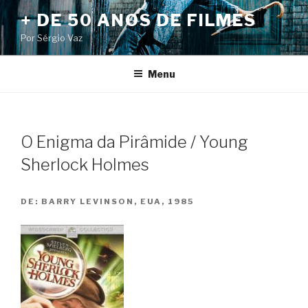
Pular
+ DE 50 ANOS DE FILMES
para
Por Sérgio Vaz
o
conteúdo
Menu
O Enigma da Pirâmide / Young
Sherlock Holmes
DE:
BARRY LEVINSON, EUA, 1985