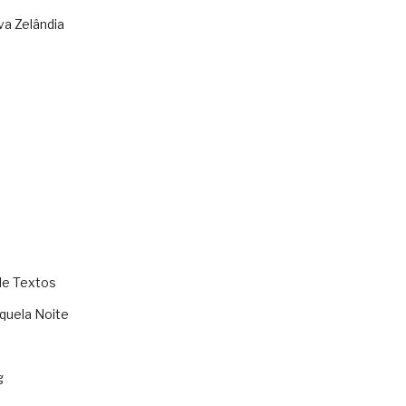
va Zelândia
de Textos
quela Noite
g