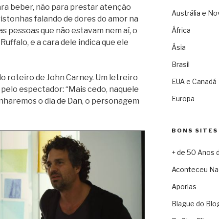
para beber, não para prestar atenção
Austrália e No
ristonhas falando de dores do amor na
as pessoas que não estavam nem aí, o
África
uffalo, e a cara dele indica que ele
Ásia
Brasil
do roteiro de John Carney. Um letreiro
EUA e Canadá
 pelo espectador: “Mais cedo, naquele
Europa
nharemos o dia de Dan, o personagem
BONS SITES
+ de 50 Anos 
Aconteceu Na
Aporias
Blague do Blo