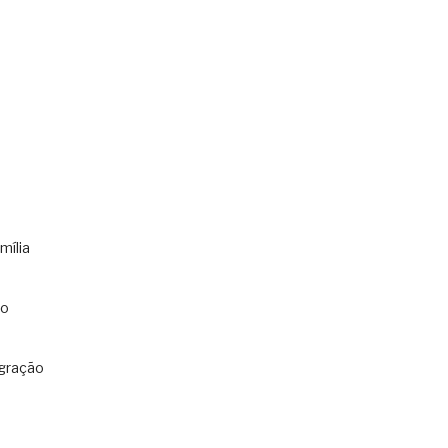
mília
co
gração