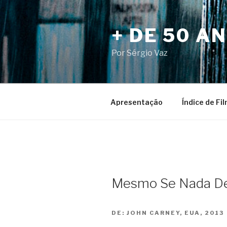
Pular
para
+ DE 50 A
o
conteúdo
Por Sérgio Vaz
Apresentação
Índice de Fi
Mesmo Se Nada Der
DE:
JOHN CARNEY, EUA, 2013