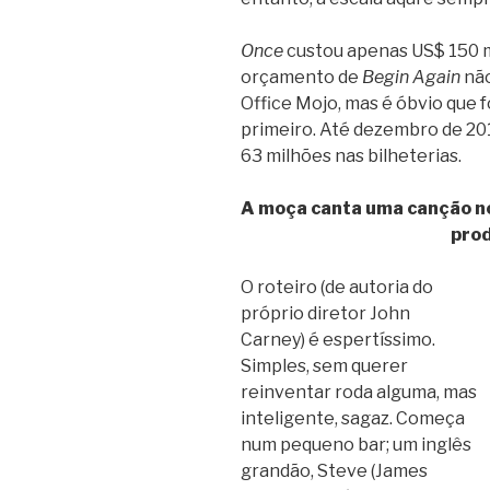
Once
custou apenas US$ 150 mi
orçamento de
Begin Again
não
Office Mojo, mas é óbvio que f
primeiro. Até dezembro de 2014
63 milhões nas bilheterias.
A moça canta uma canção no
prod
O roteiro (de autoria do
próprio diretor John
Carney) é espertíssimo.
Simples, sem querer
reinventar roda alguma, mas
inteligente, sagaz. Começa
num pequeno bar; um inglês
grandão, Steve (James