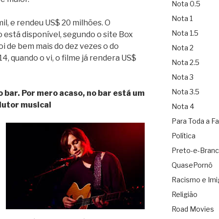
Nota 0.5
Nota 1
l, e rendeu US$ 20 milhões. O
Nota 1.5
 está disponível, segundo o site Box
oi de bem mais do dez vezes o do
Nota 2
, quando o vi, o filme já rendera US$
Nota 2.5
Nota 3
Nota 3.5
 bar. Por mero acaso, no bar está um
utor musical
Nota 4
Para Toda a Fa
Política
Preto-e-Bran
QuasePornô
Racismo e Imi
Religião
Road Movies