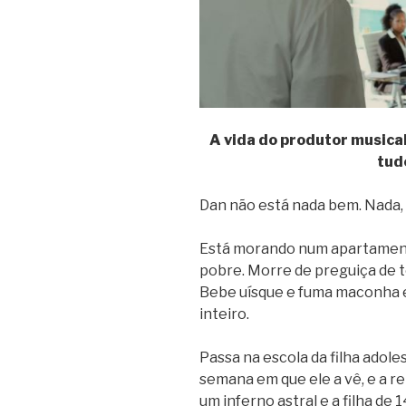
A vida do produtor musical 
tud
Dan não está nada bem. Nada,
Está morando num apartament
pobre. Morre de preguiça de t
Bebe uísque e fuma maconha e 
inteiro.
Passa na escola da filha adole
semana em que ele a vê, e a re
um inferno astral e a filha de 