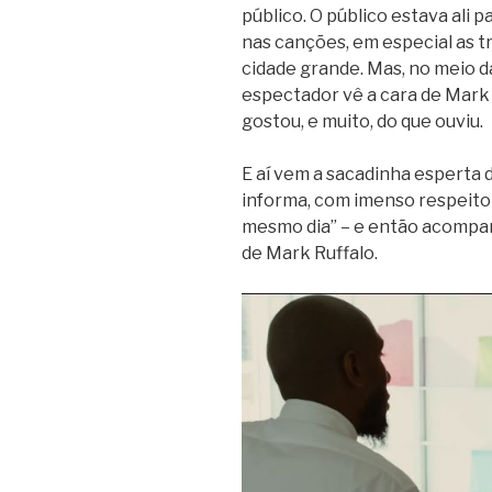
público. O público estava ali 
nas canções, em especial as t
cidade grande. Mas, no meio d
espectador vê a cara de Mark R
gostou, e muito, do que ouviu.
E aí vem a sacadinha esperta 
informa, com imenso respeito
mesmo dia” – e então acompa
de Mark Ruffalo.