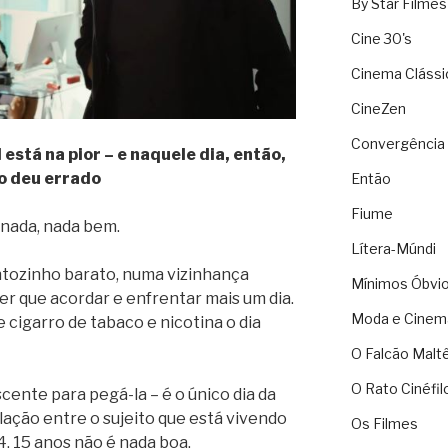
By Star Filmes
Cine 30's
Cinema Clássi
CineZen
Convergência 
está na pior – e naquele dia, então,
o deu errado
Então
Fiume
 nada, nada bem.
Lítera-Múndi
ozinho barato, numa vizinhança
Mínimos Óbvi
er que acordar e enfrentar mais um dia.
Moda e Cinem
cigarro de tabaco e nicotina o dia
O Falcão Malt
O Rato Cinéfil
scente para pegá-la – é o único dia da
lação entre o sujeito que está vivendo
Os Filmes
14, 15 anos não é nada boa.