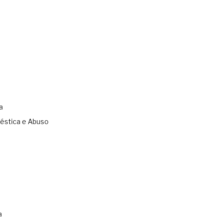
a
éstica e Abuso
s
a