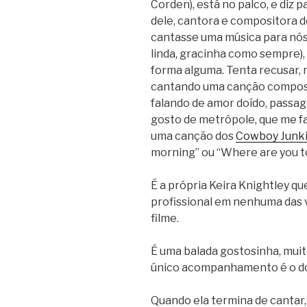
Corden), está no palco, e diz p
dele, cantora e compositora d
cantasse uma música para nós?
linda, gracinha como sempre),
forma alguma. Tenta recusar,
cantando uma canção composta
falando de amor doído, passa
gosto de metrópole, que me far
uma canção dos
Cowboy Junk
morning” ou “Where are you t
É a própria Keira Knightley qu
profissional em nenhuma das 
filme.
É uma balada gostosinha, muito
único acompanhamento é o do 
Quando ela termina de cantar