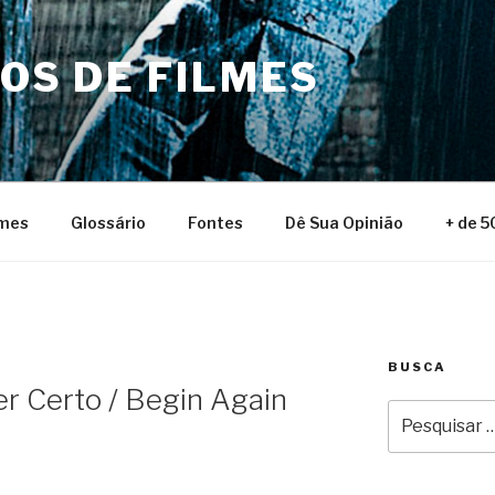
NOS DE FILMES
lmes
Glossário
Fontes
Dê Sua Opinião
+ de 5
BUSCA
 Certo / Begin Again
Pesquisar
por: