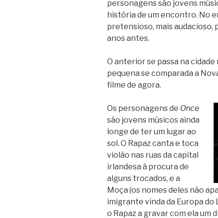
personagens são jovens mús
história de um encontro. No en
pretensioso, mais audacioso, 
anos antes.
O anterior se passa na cidade 
pequena se comparada a Nova 
filme de agora.
Os personagens de
Once
são jovens músicos ainda
longe de ter um lugar ao
sol. O Rapaz canta e toca
violão nas ruas da capital
irlandesa à procura de
alguns trocados, e a
Moça (os nomes deles não a
imigrante vinda da Europa do 
o Rapaz a gravar com ela um 