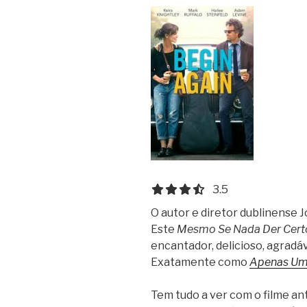
3.5 out of 5.0 stars
3.5
O autor e diretor dublinense 
Este
Mesmo Se Nada Der Cert
encantador, delicioso, agradáve
Exatamente como
Apenas Um
Tem tudo a ver com o filme a