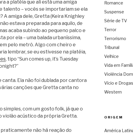
ara a platéia que ali está uma amiga
Romance
e talento – vocês se importariam se ela
Suspense
 A amiga dele, Gretta (Keira Knighley
Série de TV
 não estava preparada para aquilo, de
Terror
 mas acaba subindo ao pequeno palco e
 por ela – uma balada urbaníssima,
Terrorismo
gem pelo metrô. Algo com cheiro e
Tribunal
ia lembrar, se eu estivesse na platéia,
Velhice
ies
, tipo “Sun comes up, it’s Tuesday
Vida em Famíli
onight?”
Violência Dom
e canta. Ela não foi dublada por cantora
Vício e Droga
várias canções que Gretta canta no
Western
 simples, com um gosto folk, já que o
violão acústico da própria Gretta.
ORIGEM
, praticamente não há reação do
América Latin