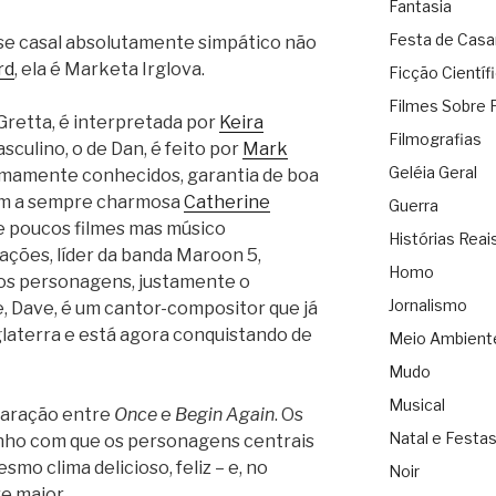
Fantasia
Festa de Cas
se casal absolutamente simpático não
rd
, ela é Marketa Irglova.
Ficção Científ
Filmes Sobre 
 Gretta, é interpretada por
Keira
Filmografias
asculino, o de Dan, é feito por
Mark
Geléia Geral
emamente conhecidos, garantia de boa
 tem a sempre charmosa
Catherine
Guerra
e poucos filmes mas músico
Histórias Reai
ações, líder da banda Maroon 5,
Homo
os personagens, justamente o
Jornalismo
, Dave, é um cantor-compositor que já
laterra e está agora conquistando de
Meio Ambient
Mudo
Musical
mparação entre
Once
e
Begin Again
. Os
Natal e Festa
ho com que os personagens centrais
smo clima delicioso, feliz – e, no
Noir
e maior.