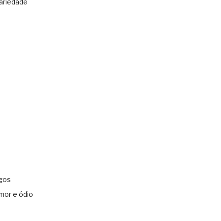
ariedade
gos
mor e ódio