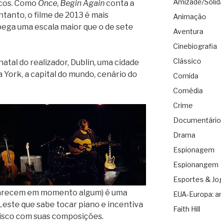
Amizade/Solid
icos. Como
Once
,
Begin Again
conta a
tanto, o filme de 2013 é mais
Animação
pega uma escala maior que o de sete
Aventura
Cinebiografia
Clássico
natal do realizador, Dublin, uma cidade
York, a capital do mundo, cenário do
Comida
Comédia
Crime
Documentário
Drama
Espionagem
Espionangem
Esportes & Jo
parecem em momento algum) é uma
EUA-Europa: a
Leste que sabe tocar piano e incentiva
Faith Hill
disco com suas composições.