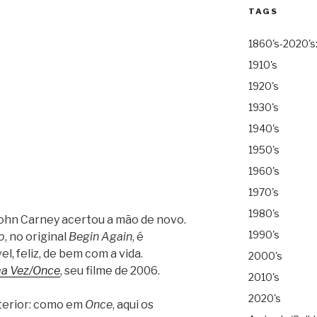
TAGS
1860's-2020's
1910's
1920's
1930's
1940's
1950's
1960's
1970's
1980's
John Carney acertou a mão de novo.
1990's
o
, no original
Begin Again
, é
l, feliz, de bem com a vida.
2000's
a Vez/Once
, seu filme de 2006.
2010's
2020's
nterior: como em
Once
, aqui os