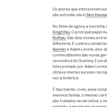
Os atores que interpretam es
são estrelas: ele é
Glen Hansa
No filme de agora, a mocinha,
Knightley
. O principal papel m
Ruffalo
. São dois nomes extr
bilheteria. E o elenco ainda
Keener
e Adam Levine, ator d
conhecidíssimo das novas ger
vencedora do Grammy. E um d
interpretado por Adam Levine
obteve imenso sucesso na Ing
vez a América.
É fascinante, creio, essa co
mesmos temas, o mesmo carin
são tratados na narrativa, o me
entanto, a escala aqui é sempr