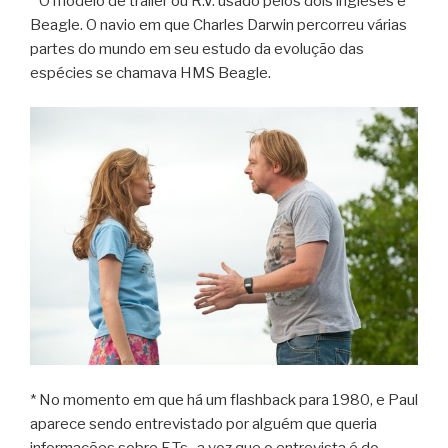
* O modelo de trailer ou R.V. usado pelos dois ingleses é
Beagle. O navio em que Charles Darwin percorreu várias
partes do mundo em seu estudo da evolução das
espécies se chamava HMS Beagle.
* No momento em que há um flashback para 1980, e Paul
aparece sendo entrevistado por alguém que queria
informações sobre E.Ts., a voz que o entrevista é do