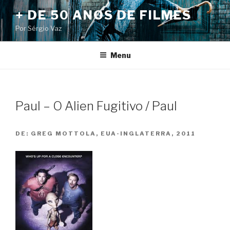
Pular
+ DE 50 ANOS DE FILMES
para
Por Sérgio Vaz
o
conteúdo
Menu
Paul – O Alien Fugitivo / Paul
DE:
GREG MOTTOLA, EUA-INGLATERRA, 2011