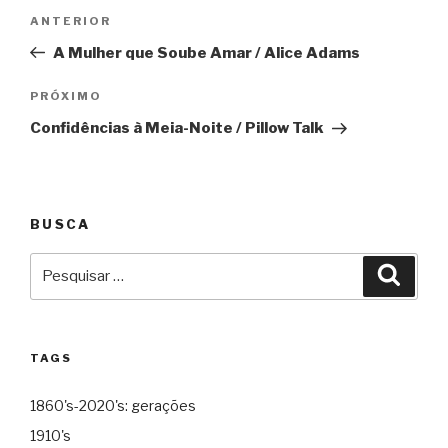
Navegação
Anterior
ANTERIOR
de
A Mulher que Soube Amar / Alice Adams
Post
Próximo
PRÓXIMO
Confidências à Meia-Noite / Pillow Talk
BUSCA
Pesquisar
Pesqu
por:
TAGS
1860's-2020's: gerações
1910's