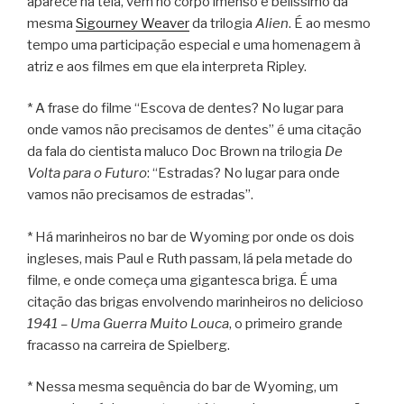
aparece na tela, vem no corpo imenso e belíssimo da
mesma
Sigourney Weaver
da trilogia
Alien
. É ao mesmo
tempo uma participação especial e uma homenagem à
atriz e aos filmes em que ela interpreta Ripley.
* A frase do filme “Escova de dentes? No lugar para
onde vamos não precisamos de dentes” é uma citação
da fala do cientista maluco Doc Brown na trilogia
De
Volta para o Futuro
: “Estradas? No lugar para onde
vamos não precisamos de estradas”.
* Há marinheiros no bar de Wyoming por onde os dois
ingleses, mais Paul e Ruth passam, lá pela metade do
filme, e onde começa uma gigantesca briga. É uma
citação das brigas envolvendo marinheiros no delicioso
1941 – Uma Guerra Muito Louca
, o primeiro grande
fracasso na carreira de Spielberg.
* Nessa mesma sequência do bar de Wyoming, um