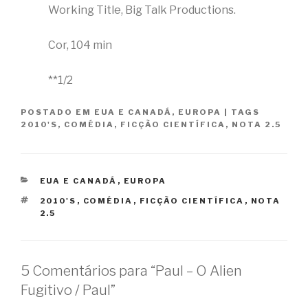
Working Title, Big Talk Productions.
Cor, 104 min
**1/2
POSTADO EM
EUA E CANADÁ
,
EUROPA
|
TAGS
2010'S
,
COMÉDIA
,
FICÇÃO CIENTÍFICA
,
NOTA 2.5
CATEGORIAS
EUA E CANADÁ
,
EUROPA
TAGS
2010'S
,
COMÉDIA
,
FICÇÃO CIENTÍFICA
,
NOTA
2.5
5 Comentários para “Paul – O Alien
Fugitivo / Paul”