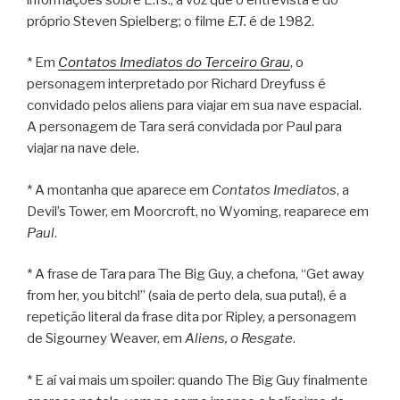
próprio Steven Spielberg; o filme
E.T.
é de 1982.
* Em
Contatos Imediatos do Terceiro Grau
, o
personagem interpretado por Richard Dreyfuss é
convidado pelos aliens para viajar em sua nave espacial.
A personagem de Tara será convidada por Paul para
viajar na nave dele.
* A montanha que aparece em
Contatos Imediatos
, a
Devil’s Tower, em Moorcroft, no Wyoming, reaparece em
Paul
.
* A frase de Tara para The Big Guy, a chefona, “Get away
from her, you bitch!” (saia de perto dela, sua puta!), é a
repetição literal da frase dita por Ripley, a personagem
de Sigourney Weaver, em
Aliens, o Resgate
.
* E aí vai mais um spoiler: quando The Big Guy finalmente