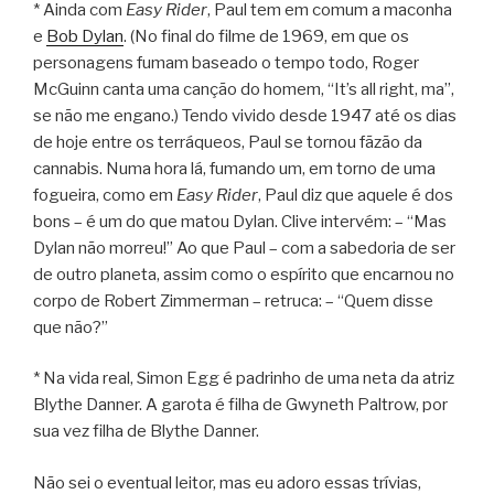
* Ainda com
Easy Rider
, Paul tem em comum a maconha
e
Bob Dylan
. (No final do filme de 1969, em que os
personagens fumam baseado o tempo todo, Roger
McGuinn canta uma canção do homem, “It’s all right, ma”,
se não me engano.) Tendo vivido desde 1947 até os dias
de hoje entre os terráqueos, Paul se tornou fãzão da
cannabis. Numa hora lá, fumando um, em torno de uma
fogueira, como em
Easy Rider
, Paul diz que aquele é dos
bons – é um do que matou Dylan. Clive intervém: – “Mas
Dylan não morreu!” Ao que Paul – com a sabedoria de ser
de outro planeta, assim como o espírito que encarnou no
corpo de Robert Zimmerman – retruca: – “Quem disse
que não?”
* Na vida real, Simon Egg é padrinho de uma neta da atriz
Blythe Danner. A garota é filha de Gwyneth Paltrow, por
sua vez filha de Blythe Danner.
Não sei o eventual leitor, mas eu adoro essas trívias,