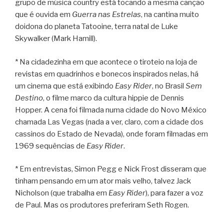
grupo de música country está tocando a mesma canção
que é ouvida em
Guerra nas Estrelas
, na cantina muito
doidona do planeta Tatooine, terra natal de Luke
Skywalker (Mark Hamill).
* Na cidadezinha em que acontece o tiroteio na loja de
revistas em quadrinhos e bonecos inspirados nelas, há
um cinema que está exibindo
Easy Rider
, no Brasil
Sem
Destino
, o filme marco da cultura hippie de Dennis
Hopper. A cena foi filmada numa cidade do Novo México
chamada Las Vegas (nada a ver, claro, com a cidade dos
cassinos do Estado de Nevada), onde foram filmadas em
1969 sequências de
Easy Rider
.
* Em entrevistas, Simon Pegg e Nick Frost disseram que
tinham pensando em um ator mais velho, talvez Jack
Nicholson (que trabalha em
Easy Rider
), para fazer a voz
de Paul. Mas os produtores preferiram Seth Rogen.