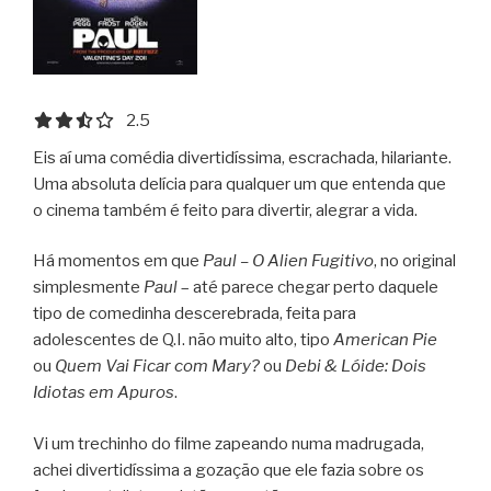
2.5 out of 5.0 stars
2.5
Eis aí uma comédia divertidíssima, escrachada, hilariante.
Uma absoluta delícia para qualquer um que entenda que
o cinema também é feito para divertir, alegrar a vida.
Há momentos em que
Paul – O Alien Fugitivo
, no original
simplesmente
Paul
– até parece chegar perto daquele
tipo de comedinha descerebrada, feita para
adolescentes de Q.I. não muito alto, tipo
American Pie
ou
Quem Vai Ficar com Mary?
ou
Debi & Lóide: Dois
Idiotas em Apuros
.
Vi um trechinho do filme zapeando numa madrugada,
achei divertidíssima a gozação que ele fazia sobre os