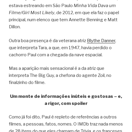
estava estreando em São Paulo
Minha Vida Dava um
Filme/Girl Most Likely
, de 2012, em que ela faz o papel
principal, num elenco que tem Annette Benning e Matt
Dillon.
Outra boa presença é da veterana atriz
Blythe Danner
,
que interpreta Tara, a que, em 1947, havia perdido o
cachorro Paul com a chegada da nave espacial.
Mas a aparição mais sensacional é a da atriz que
interpreta The Big Guy, a chefona do agente Zoil, no
finalzinho do filme.
Um monte de informações inúteis e gostosas – e,
a rigor, com spoiler
Como já foi dito, Paul é repleto de referências a outros
filmes, a pessoas, fatos, nomes. O IMDb traz nada menos
de 28 itens do que eles chamam de Trivia, e os franceses,