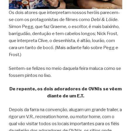
Os dois atores que interpretam nossos heróis parecem-
se com os protagonistas de filmes como
Debi & Lóide
.
Simon Pegg, que faz Graeme, o escritor, é mais baixinho,
barrigudão, dentução e tem cabelos longos; Nick Frost,
que interpreta Clive, o desenhista, é altão, lourão, com
cara um tanto de bocó. (Mais adiante falo sobre Pegg e
Frost.)
Sentem-se felizes no meio daquela feira maluca como se
fossem pintos no lixo.
De repente, os dois adoradores de OVNIs se vêem
diante de um E.T.
Depois da farra na convenção, alugam um grande trailer, a
rigor um V.R., recreation home, ou motor home, com o
qual vão visitar todos os locais importantes para os fiéis
da religião dos adoradores de OVNIs, os sítios onde