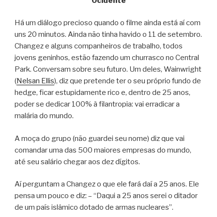
Ocidente
Há um diálogo precioso quando o filme ainda está aí com
uns 20 minutos. Ainda não tinha havido o 11 de setembro.
Changez e alguns companheiros de trabalho, todos
jovens geninhos, estão fazendo um churrasco no Central
Park. Conversam sobre seu futuro. Um deles, Wainwright
(
Nelsan Ellis
), diz que pretende ter o seu próprio fundo de
hedge, ficar estupidamente rico e, dentro de 25 anos,
poder se dedicar 100% à filantropia: vai erradicar a
malária do mundo.
A moça do grupo (não guardei seu nome) diz que vai
comandar uma das 500 maiores empresas do mundo,
até seu salário chegar aos dez dígitos.
Aí perguntam a Changez o que ele fará daí a 25 anos. Ele
pensa um pouco e diz: – “Daqui a 25 anos serei o ditador
de um país islâmico dotado de armas nucleares”.