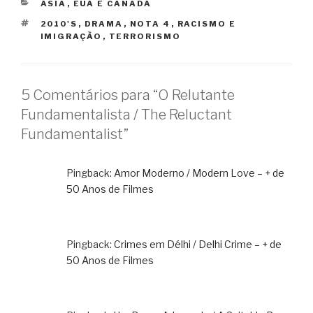
CATEGORIAS
ÁSIA
,
EUA E CANADÁ
TAGS
2010'S
,
DRAMA
,
NOTA 4
,
RACISMO E
IMIGRAÇÃO
,
TERRORISMO
5 Comentários para “O Relutante
Fundamentalista / The Reluctant
Fundamentalist”
Pingback:
Amor Moderno / Modern Love – + de
50 Anos de Filmes
Pingback:
Crimes em Délhi / Delhi Crime – + de
50 Anos de Filmes