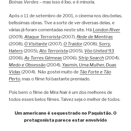
Boinas Verdes
– mas isso é lixo, e é minoria.
Após o 11 de setembro de 2001, o cinema nos deu belas,
belíssimas obras. Tive a sorte de ver diversas delas, e
várias já foram comentadas neste site. Há
London River
(2009),
Ataque Terrorista
(2007),
Rede de Mentiras
(2008),
O Visitante
(2007),
O Traidor
(2008),
Sorry,
Haters
(2005),
Ato Terrorista
(2005),
Vôo United 93
(2006),
As Torres Gêmeas
(2006),
Strip Search
(2004),
Medo e Obsessão
(2004),
Yasmin, Uma Mulher, Duas
Vidas
(2004). Não gostei muito de
Tão Forte e Tão
Perto
, mas o filme foi bastante premiado.
Pois bem: o filme de Mira Nair é um dos melhores de
todos esses belos filmes. Talvez seja o melhor de todos.
Um americano é sequestrado no Paquistão. O
protagonista parece estar envolvido