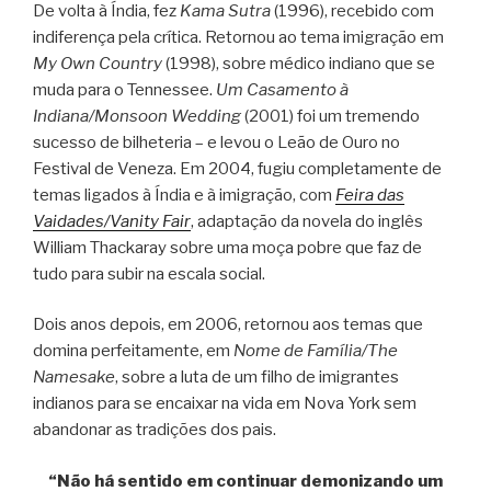
De volta à Índia, fez
Kama Sutra
(1996), recebido com
indiferença pela crítica. Retornou ao tema imigração em
My Own Country
(1998), sobre médico indiano que se
muda para o Tennessee.
Um Casamento à
Indiana/Monsoon Wedding
(2001) foi um tremendo
sucesso de bilheteria – e levou o Leão de Ouro no
Festival de Veneza. Em 2004, fugiu completamente de
temas ligados à Índia e à imigração, com
Feira das
Vaidades/Vanity Fair
, adaptação da novela do inglês
William Thackaray sobre uma moça pobre que faz de
tudo para subir na escala social.
Dois anos depois, em 2006, retornou aos temas que
domina perfeitamente, em
Nome de Família/The
Namesake
, sobre a luta de um filho de imigrantes
indianos para se encaixar na vida em Nova York sem
abandonar as tradições dos pais.
“Não há sentido em continuar demonizando um