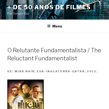
Pular
+ DE 50 ANOS DE FILMES
para
Por Sérgio Vaz
o
conteúdo
Menu
O Relutante Fundamentalista / The
Reluctant Fundamentalist
DE:
MIRA NAIR, EUA-INGLATERRA-QATAR, 2012.