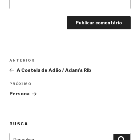
Navegação
Anterior
ANTERIOR
de
A Costela de Adão / Adam’s Rib
Post
Próximo
PRÓXIMO
Persona
BUSCA
Pesquisar
Pesqu