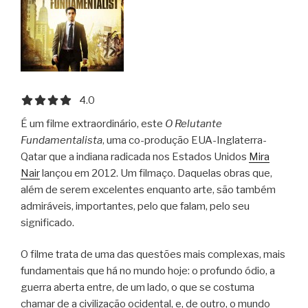
4.0 out of 5.0 stars
4.0
É um filme extraordinário, este
O Relutante
Fundamentalista
, uma co-produção EUA-Inglaterra-
Qatar que a indiana radicada nos Estados Unidos
Mira
Nair
lançou em 2012. Um filmaço. Daquelas obras que,
além de serem excelentes enquanto arte, são também
admiráveis, importantes, pelo que falam, pelo seu
significado.
O filme trata de uma das questões mais complexas, mais
fundamentais que há no mundo hoje: o profundo ódio, a
guerra aberta entre, de um lado, o que se costuma
chamar de a civilização ocidental, e, de outro, o mundo