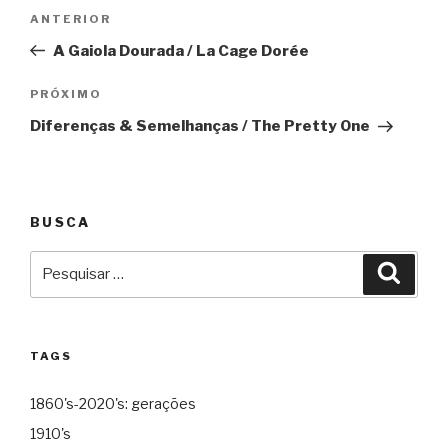
Navegação
Anterior
ANTERIOR
de
A Gaiola Dourada / La Cage Dorée
Post
Próximo
PRÓXIMO
Diferenças & Semelhanças / The Pretty One
BUSCA
Pesquisar
Pesqu
por:
TAGS
1860's-2020's: gerações
1910's