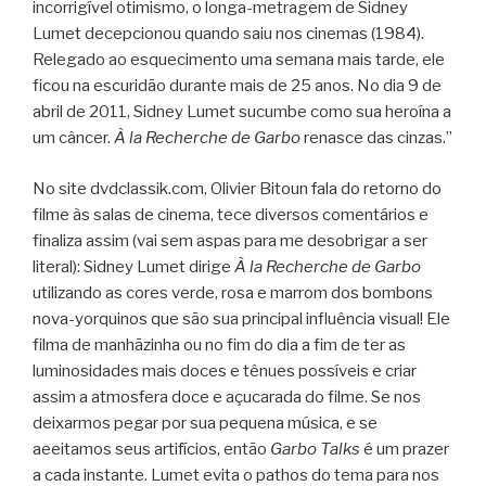
incorrigível otimismo, o longa-metragem de Sidney
Lumet decepcionou quando saiu nos cinemas (1984).
Relegado ao esquecimento uma semana mais tarde, ele
ficou na escuridão durante mais de 25 anos. No dia 9 de
abril de 2011, Sidney Lumet sucumbe como sua heroína a
um câncer.
À la Recherche de Garbo
renasce das cinzas.”
No site dvdclassik.com, Olivier Bitoun fala do retorno do
filme às salas de cinema, tece diversos comentários e
finaliza assim (vai sem aspas para me desobrigar a ser
literal): Sidney Lumet dirige
À la Recherche de Garbo
utilizando as cores verde, rosa e marrom dos bombons
nova-yorquinos que são sua principal influência visual! Ele
filma de manhãzinha ou no fim do dia a fim de ter as
luminosidades mais doces e tênues possíveis e criar
assim a atmosfera doce e açucarada do filme. Se nos
deixarmos pegar por sua pequena música, e se
aeeitamos seus artifícios, então
Garbo Talks
é um prazer
a cada instante. Lumet evita o pathos do tema para nos