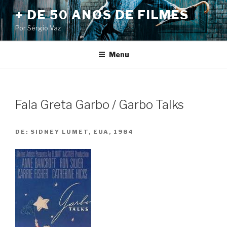
Pular
+ DE 50 ANOS DE FILMES
para
Por Sérgio Vaz
o
conteúdo
Menu
Fala Greta Garbo / Garbo Talks
DE:
SIDNEY LUMET, EUA, 1984