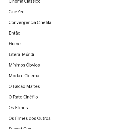
Cinema Clássico
CineZen
Convergência Cinéfila
Então
Fiume
Lítera-Múndi
Mínimos Óbvios
Moda e Cinema
O Falcão Maltês
O Rato Cinéfilo
Os Filmes
Os Filmes dos Outros
Sunset Gun