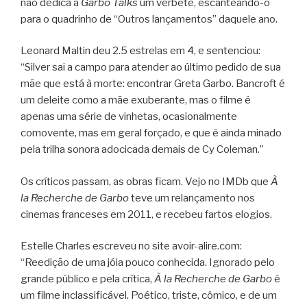
não dedica a
Garbo Talks
um verbete, escanteando-o
para o quadrinho de “Outros lançamentos” daquele ano.
Leonard Maltin deu 2.5 estrelas em 4, e sentenciou:
“Silver sai a campo para atender ao último pedido de sua
mãe que está à morte: encontrar Greta Garbo. Bancroft é
um deleite como a mãe exuberante, mas o filme é
apenas uma série de vinhetas, ocasionalmente
comovente, mas em geral forçado, e que é ainda minado
pela trilha sonora adocicada demais de Cy Coleman.”
Os críticos passam, as obras ficam. Vejo no IMDb que
À
la Recherche de Garbo
teve um relançamento nos
cinemas franceses em 2011, e recebeu fartos elogios.
Estelle Charles escreveu no site avoir-alire.com:
“Reedição de uma jóia pouco conhecida. Ignorado pelo
grande público e pela crítica,
À la Recherche de Garbo
é
um filme inclassificável. Poético, triste, cômico, e de um