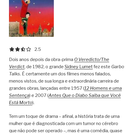
2.5 out of 5.0 stars
2.5
Dois anos depois da obra-prima
O Veredicto/The
Verdict
, de 1982, o grande
Sidney Lumet
fez este
Garbo
Talks
. É certamente um dos filmes menos falados,
menos vistos, de sua longa e extraordinária carreira de
grandes obras, lançadas entre 1957 (
12 Homens e uma
Sentença
) e 2007 (
Antes Que o Diabo Saiba que Você
Está Morto
).
Tem um toque de drama – afinal, a história trata de uma
mulher que é diagnosticada com um tumor no cérebro
que não pode ser operado –, mas é uma comédia, quase