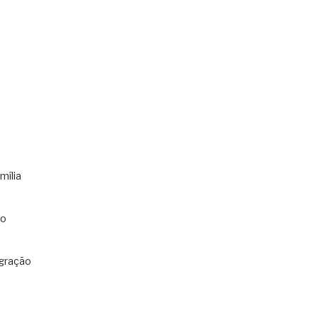
mília
co
gração