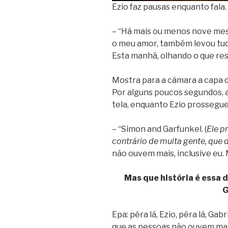
Ezio faz pausas enquanto fala.
– “Há mais ou menos nove mes
o meu amor, também levou tudo
Esta manhã, olhando o que res
Mostra para a câmara a capa 
Por alguns poucos segundos, 
tela, enquanto Ezio prossegue
– “Simon and Garfunkel. (
Ele p
contrário de muita gente, que 
não ouvem mais, inclusive eu.
Mas que história é essa
G
Epa: péra lá, Ezio, péra lá, Ga
que as pessoas não ouvem ma