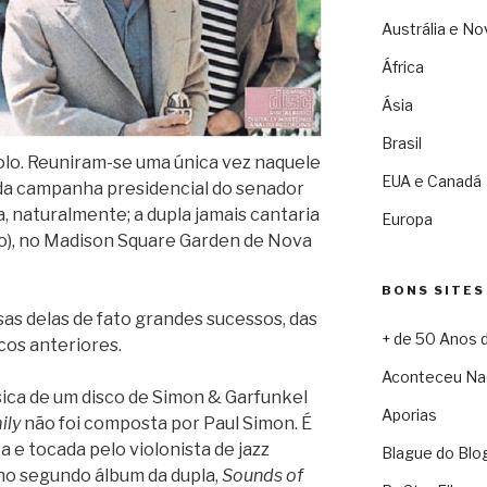
Austrália e No
África
Ásia
Brasil
olo. Reuniram-se uma única vez naquele
EUA e Canadá
da campanha presidencial do senador
naturalmente; a dupla jamais cantaria
Europa
o), no Madison Square Garden de Nova
BONS SITES
sas delas de fato grandes sucessos, das
+ de 50 Anos 
cos anteriores.
Aconteceu Na
sica de um disco de Simon & Garfunkel
Aporias
ily
não foi composta por Paul Simon. É
a e tocada pelo violonista de jazz
Blague do Blo
no segundo álbum da dupla,
Sounds of