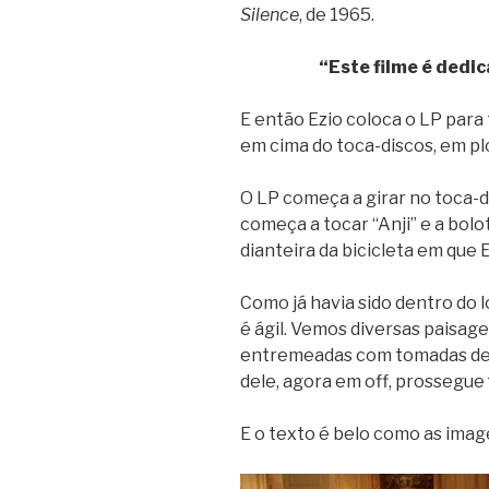
Silence
, de 1965.
“Este filme é dedi
E então Ezio coloca o LP para 
em cima do toca-discos, em pl
O LP começa a girar no toca-d
começa a tocar “Anji” e a bolo
dianteira da bicicleta em que E
Como já havia sido dentro do 
é ágil. Vemos diversas paisage
entremeadas com tomadas de E
dele, agora em off, prossegue
E o texto é belo como as ima