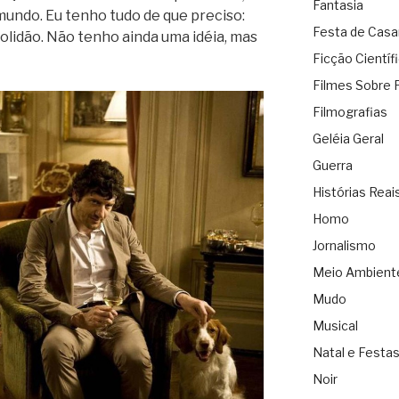
Fantasia
mundo. Eu tenho tudo de que preciso:
Festa de Cas
olidão. Não tenho ainda uma idéia, mas
Ficção Científ
Filmes Sobre 
Filmografias
Geléia Geral
Guerra
Histórias Reai
Homo
Jornalismo
Meio Ambient
Mudo
Musical
Natal e Festa
Noir