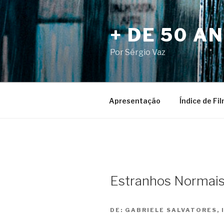
Pular
para
+ DE 50 A
o
conteúdo
Por Sérgio Vaz
Apresentação
Índice de Fi
Estranhos Normais
DE:
GABRIELE SALVATORES, I