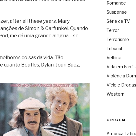
Romance
Suspense
er, after all these years. Mary
Série de TV
canções de Simon & Garfunkel. Quando
Terror
Pod, me dá uma grande alegria – se
Terrorismo
Tribunal
elhores coisas da vida. Tão
Velhice
 quanto Beatles, Dylan, Joan Baez,
Vida em Famíli
Violência Dom
Vício e Droga
Western
ORIGEM
América Latin