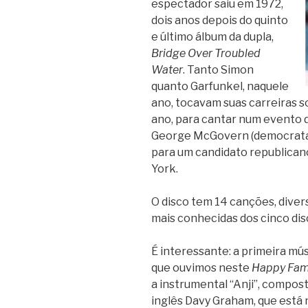
espectador saiu em 1972,
dois anos depois do quinto
e último álbum da dupla,
Bridge Over Troubled
Water
. Tanto Simon
quanto Garfunkel, naquele
ano, tocavam suas carreiras s
ano, para cantar num evento 
George McGovern (democrata, 
para um candidato republican
York.
O disco tem 14 canções, diver
mais conhecidas dos cinco dis
É interessante: a primeira mú
que ouvimos neste
Happy Fam
a instrumental “Anji”, compost
inglês Davy Graham, que está 