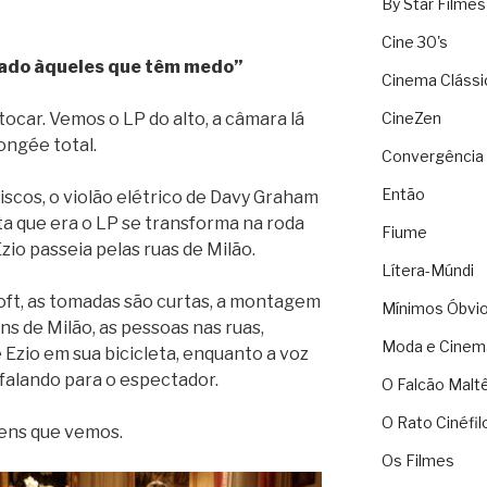
By Star Filmes
Cine 30's
cado àqueles que têm medo”
Cinema Clássi
tocar. Vemos o LP do alto, a câmara lá
CineZen
ongée total.
Convergência 
Então
iscos, o violão elétrico de Davy Graham
ta que era o LP se transforma na roda
Fiume
zio passeia pelas ruas de Milão.
Lítera-Múndi
loft, as tomadas são curtas, a montagem
Mínimos Óbvi
ns de Milão, as pessoas nas ruas,
Moda e Cinem
zio em sua bicicleta, enquanto a voz
 falando para o espectador.
O Falcão Malt
O Rato Cinéfil
gens que vemos.
Os Filmes