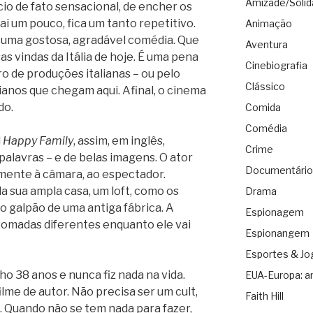
Amizade/Solid
cio de fato sensacional, de encher os
 cai um pouco, fica um tanto repetitivo.
Animação
 uma gostosa, agradável comédia. Que
Aventura
s vindas da Itália de hoje. É uma pena
Cinebiografia
o de produções italianas – ou pelo
Clássico
ianos que chegam aqui. Afinal, o cinema
do.
Comida
Comédia
l
Happy Family
, assim, em inglês,
Crime
alavras – e de belas imagens. O ator
Documentário
tamente à câmara, ao espectador.
a sua ampla casa, um loft, como os
Drama
o galpão de uma antiga fábrica. A
Espionagem
tomadas diferentes enquanto ele vai
Espionangem
Esportes & Jo
o 38 anos e nunca fiz nada na vida.
EUA-Europa: a
lme de autor. Não precisa ser um cult,
Faith Hill
 Quando não se tem nada para fazer,