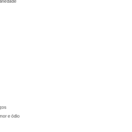
ariedade
gos
mor e ódio