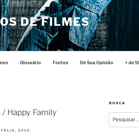
NOS DE FILMES
lmes
Glossário
Fontes
Dê Sua Opinião
+ de 5
BUSCA
 / Happy Family
Pesquisar
por:
TÁLIA, 2010