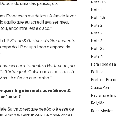
Nota 0.5
 Depois de uma das pausas, diz:
Nota 1
es Francesca me deixou. Além de levar
Nota 1.5
 aquilo que eu acreditava ser meu.
Nota 2
tou, encontrei este disco.”
Nota 2.5
do LP
Simon & Garfunkel’s Greatest Hits
.
Nota 3
a capa do LP ocupa todo o espaço da
Nota 3.5
:
Nota 4
Para Toda a Fa
ronuncia corretamente o Garfânquel, ao
diz Gárfunquel.
) Coisa que as pessoas já
Política
 Mas… é o único que tenho.”
Preto-e-Bran
QuasePornô
 de que ninguém mais ouve Simon &
Racismo e Imi
arfunkel?
Religião
briele Salvatores: que negócio é esse de
Road Movies
is Simon & Garfunkel? De onde vocês