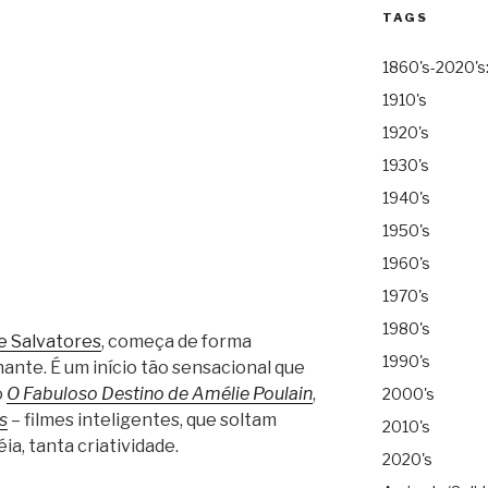
TAGS
1860's-2020's
1910's
1920's
1930's
1940's
1950's
1960's
1970's
1980's
e Salvatores
, começa de forma
1990's
ante. É um início tão sensacional que
o
O Fabuloso Destino de Amélie Poulain
,
2000's
s
– filmes inteligentes, que soltam
2010's
éia, tanta criatividade.
2020's