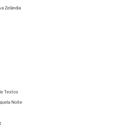
va Zelândia
de Textos
quela Noite
g