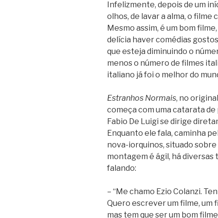
Infelizmente, depois de um iní
olhos, de lavar a alma, o filme
Mesmo assim, é um bom filme,
delícia haver comédias gostosa
que esteja diminuindo o númer
menos o número de filmes ital
italiano já foi o melhor do mun
Estranhos Normais
, no origina
começa com uma catarata de p
Fabio De Luigi se dirige dire
Enquanto ele fala, caminha pel
nova-iorquinos, situado sobre 
montagem é ágil, há diversas 
falando:
– “Me chamo Ezio Colanzi. Tenh
Quero escrever um filme, um fi
mas tem que ser um bom filme.