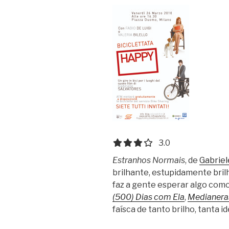
3.0 out of 5.0 stars
3.0
Estranhos Normais
, de
Gabriel
brilhante, estupidamente brilh
faz a gente esperar algo com
(500) Dias com Ela
,
Medianera
faísca de tanto brilho, tanta id