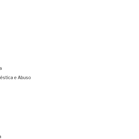
a
éstica e Abuso
s
a