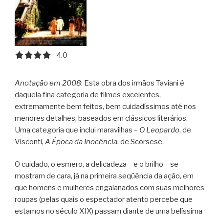
4.0 out of 5.0 stars
4.0
Anotação em 2008
: Esta obra dos irmãos Taviani é
daquela fina categoria de filmes excelentes,
extremamente bem feitos, bem cuidadíssimos até nos
menores detalhes, baseados em clássicos literários.
Uma categoria que inclui maravilhas –
O Leopardo
, de
Visconti,
A Época da Inocência
, de Scorsese.
O cuidado, o esmero, a delicadeza – e o brilho – se
mostram de cara, já na primeira seqüência da ação, em
que homens e mulheres engalanados com suas melhores
roupas (pelas quais o espectador atento percebe que
estamos no século XIX) passam diante de uma belíssima