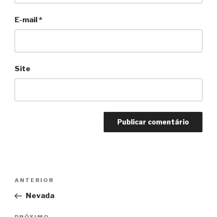
E-mail
*
Site
Navegação
Anterior
ANTERIOR
de
Nevada
Post
PRÓXIMO