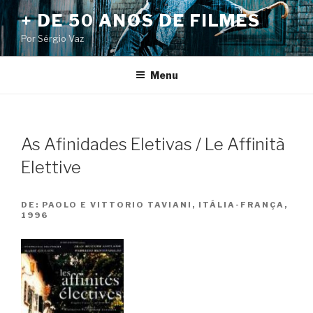
Pular
+ DE 50 ANOS DE FILMES
para
Por Sérgio Vaz
o
conteúdo
Menu
As Afinidades Eletivas / Le Affinità
Elettive
DE:
PAOLO E VITTORIO TAVIANI, ITÁLIA-FRANÇA,
1996