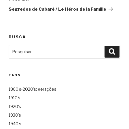
Próximo
Segredos de Cabaré / Le Héros de la Famille
BUSCA
Pesquisar
Pesqu
por:
TAGS
1860's-2020's: gerações
1910's
1920's
1930's
1940's